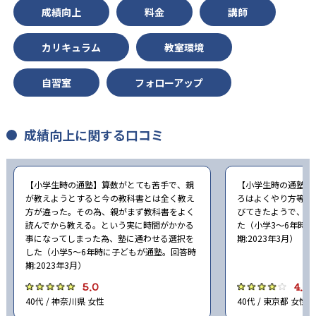
成績向上
料金
講師
カリキュラム
教室環境
自習室
フォローアップ
成績向上に関する口コミ
【小学生時の通塾】算数がとても苦手で、親
【小学生時の通塾】
が教えようとすると今の教科書とは全く教え
ろはよくやり方等を
方が違った。その為、親がまず教科書をよく
びてきたようで、自
読んでから教える。という実に時間がかかる
た（小学3〜6年時
事になってしまった為、塾に通わせる選択を
期:2023年3月）
した（小学5〜6年時に子どもが通塾。回答時
期:2023年3月）
5.0
4.0
40代 / 神奈川県 女性
40代 / 東京都 女性