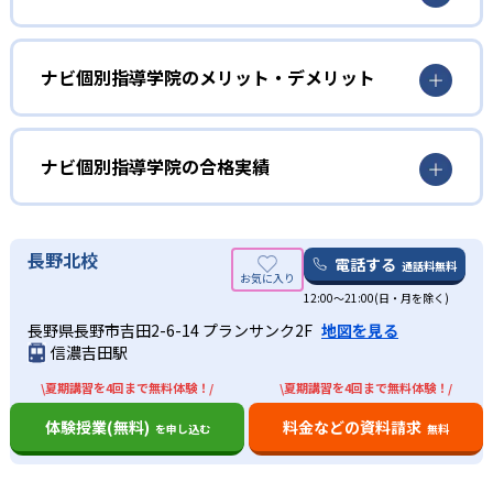
小学生
学習習慣の定着をしたい子ども向け
ナビ個別指導学院のメリット・デメリット
小学生については、学習習慣を定着させたい、苦手科目を
どんなメリットがある？
なくしたい、という子どもに向いている。コーチングのテ
クニックにより、やる気を引き出して、勉強に取り組む姿
ナビ個別指導学院のメリットは、手頃な授業料で個別指導
ナビ個別指導学院の合格実績
勢づくりを手助けする。開校時間中は自習室を無料でいつ
を受けられること。学校の授業の補習や定期テストの対策
でも利用が可能で、自宅では集中して勉強できない子ども
のほか、集団塾では理解度が足りない場合に利用するとい
ナビ個別指導学院の合格実績は？
にとっても便利だ。
った利用法もできる。
ナビ個別指導学院は、サイトでは合格実績は公開していな
長野北校
電話する
通話料無料
中学生
また、教室数が700以上あり、駅前に教室を構えていること
い。志望校への実績があるかどうかは、通う予定の教室に
も多い。自習室も用意しているので、利用しやすい個別指
12:00～21:00(日・月を除く)
問い合わせたい。
学校の成績を伸ばしたい子ども向け
導塾といえるだろう。
出典：ナビ個別指導学院
長野県長野市吉田2-6-14 プランサンク2F
地図を見る
他、多数合格
ナビ個別指導学院で最も強みがあるのが中学生の学校での
信濃吉田駅
中学生については、地域の中学校の定期テスト対策にきめ
※2022年3月、当社調べ
01
ほめる指導でやる気をアップ
成績アップだ。「＋20点の成績保証」などを謳うなど、中
細かく対応しており、成績保証制度もあるのが特徴だ。
\夏期講習を4回まで無料体験！/
\夏期講習を4回まで無料体験！/
学校の定期テストの成績アップについてはノウハウを持っ
どんなデメリットがある？
ており、中学校ごとの細やかな対応を心がけている。
ナビ個別指導学院の講師は、子どもの小さな頑張りを見逃
体験授業(無料)
料金などの資料請求
を申し込む
無料
さず、ほめることで、子どものやる気を引き出すという学
ナビ個別指導学院は、小学生コースの場合、基本はオリジ
高校生
習方針をとっている。勉強のやり方が分からずに勉強嫌い
ナルテキストによる授業が中心となる。書店で売っている
自分のペースで勉強した生徒向け
であった子どもでも、個別指導で解き方をマスターし、問