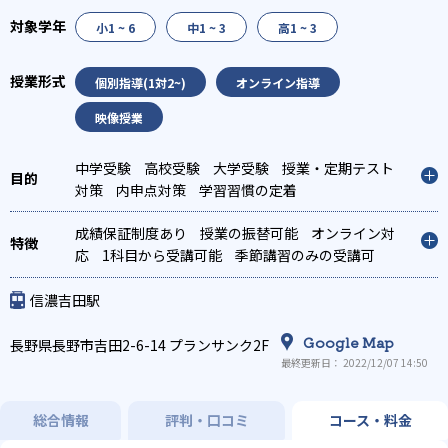
小1 ~ 6
中1 ~ 3
高1 ~ 3
個別指導(1対2~)
オンライン指導
映像授業
中学受験
高校受験
大学受験
授業・定期テスト
対策
内申点対策
学習習慣の定着
成績保証制度あり
授業の振替可能
オンライン対
応
1科目から受講可能
季節講習のみの受講可
自習室あり
信濃吉田駅
Google Map
長野県長野市吉田2-6-14 プランサンク2F
最終更新日： 2022/12/07 14:50
総合情報
評判・口コミ
コース・料金