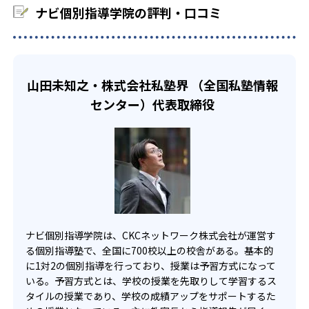
書籍や、他塾のテキストによる授業ができない場合があ
ナビ個別指導学院の評判・口コミ
題が解けたらほめることで、勉強が楽しくなる。やる気が
る。詳細は各教室に問い合わせよう。
子ども一人ひとりに合わせた学習カリキュラム・勉強方法
アップすることで、勉強・授業にどんどん前向きに取り組
を組み立てることができるので、自分のペースで勉強でき
また、科目数が比較的少なめ。小学生「算国英」、中学生
むように促している。
る。高校コースは、映像・個別授業の両方の授業を用意。
「数英国（理社は、テスト前対策を実施）」、高校生「数
学習計画については、教室長が全ての生徒の担任となり、
英」となっており、幅広い科目をすべて受けたい場合には、
映像授業は、志望校や弱点にあわせてコンテンツを選択
計画を策定。以下のような授業サイクルを繰り返す。
山田未知之・株式会社私塾界 （全国私塾情報
制限がある。
し、自分のペースで進めることで、受験対策ができる。個
センター）代表取締役
個別授業（1vs2で、講師の授業を受ける）
別授業は、学校の授業の予習・復習、一人では解けない問
題などについて質問できるので、自分の弱点を克服でき
演習（自分で問題を解く）
る。
確認・やり直し（答え合わせをして先生と内容を確
認。基本を理解していないと判断した場合は、前の
単元へさかのぼり、繰り返し教える）
自習による反復学習（間違えた問題や類題は宿題で
ナビ個別指導学院は、CKCネットワーク株式会社が運営す
とき直し。さらに、覚えた単元は家庭学習や自習室
る個別指導塾で、全国に700校以上の校舎がある。基本的
で、最低でも3回（小学生は2回）は繰り返し解くこ
に1対2の個別指導を行っており、授業は予習方式になって
とで、学力の定着を図る）
いる。予習方式とは、学校の授業を先取りして学習するス
タイルの授業であり、学校の成績アップをサポートするた
02