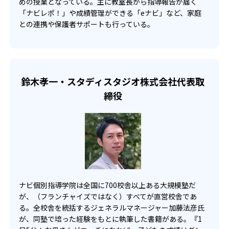
めの授業となっている。主に教室長から指導報告が届く
オリジナルテキストは教科書の出版社別に作成
「ナビレポ！」や成績管理ができる「eナビ」など、家庭
との連携や保護者サポートも行っている。
テキストは生徒に合わせて、オリジナル教材を用意。特
に、小学生の算数と中学生6科目については、自社で作った
テキスト「ナビスタ」を使用している。教科書の出版社別
に作っているため、学校の定期テスト対策に向いている。
問題は基礎から応用問題まで用意しており、反復学習に適
鈴木孝一・スタディスタジオ株式会社代表取
した仕様となっている。
締役
03
成績保証制度（中学生）がある
学校の定期テストでの成績アップを保証する制度がある。
中学生が対象で、中学1年の12月から中学3年生の4月まで
に入会した生徒が対象。
定期テストの点数が、60点未満で入会の場合、受講教科
が1教科で＋20点以上
ナビ個別指導学院は全国に700校舎以上ある大規模塾だ
が、（フランチャイズではなく）すべてが直営校舎であ
60点以上で入会の場合、その教科が80点以上
る。全校舎を統括するジェネラルマネージャー加藤法彦氏
が、同塾で培った経験をもとに執筆した書籍がある。『1
以上を達成できなかった場合は、その後の1学期間（3カ