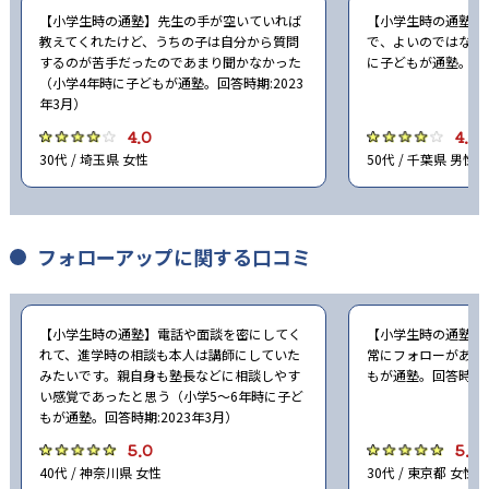
【小学生時の通塾】先生の手が空いていれば
【小学生時の通塾】
教えてくれたけど、うちの子は自分から質問
で、よいのではない
するのが苦手だったのであまり聞かなかった
に子どもが通塾。回答
（小学4年時に子どもが通塾。回答時期:2023
年3月）
4.0
4.0
30代 / 埼玉県 女性
50代 / 千葉県 男性
フォローアップに関する口コミ
【小学生時の通塾】電話や面談を密にしてく
【小学生時の通塾】
れて、進学時の相談も本人は講師にしていた
常にフォローがあっ
みたいです。親自身も塾長などに相談しやす
もが通塾。回答時期:2
い感覚であったと思う（小学5〜6年時に子ど
もが通塾。回答時期:2023年3月）
5.0
5.0
40代 / 神奈川県 女性
30代 / 東京都 女性