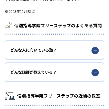
1
1
淑徳与野
春日部共栄
※2023年11月時点
6
2
狭山ヶ丘
城西大学付属川越
個別指導学院フリーステップのよくある質問
4
4
星野
武南
5
5
東京農業大学第三
山村学園
どんな人に向いている塾？
2
6
栄北
細田学園
6
1
埼玉栄
大妻嵐山
どんな講師が教えている？
2
9
聖望学園
叡明
13
14
西武台
浦和学院
個別指導学院フリーステップの近隣の教室
22
3
浦和実業学園
武蔵越生