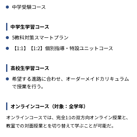
中学受験コース
2
11
明星学園
淑徳巣鴨
9
6
中学生学習コース
明法
日本大学豊山
5教科対策スマートプラン
4
14
実践学園
杉並学院
【1:1】【1:2】個別指導・特設ユニットコース
9
5
武蔵野大学
日本大学豊山女子
高校生学習コース
3
2
富士見丘
安田学園
希望する進路に合わせ、オーダーメイドカリキュラム
3
6
1
京華
郁文館
松蔭
で授業を行う。
1
4
工学院大学附属
明星
オンラインコース（対象：全学年）
9
2
目白研心
足立学園
オンラインコースでは、完全1:1の双方向オンライン授業と、
教室での対面授業とを切り替えて学ぶことが可能だ。
1
帝京八王子