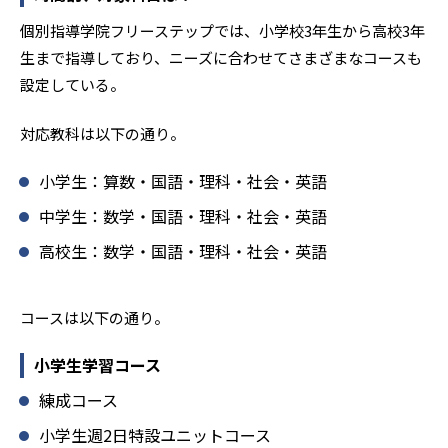
1
8
明治学院
東洋
個別指導学院フリーステップでは、小学校3年生から高校3年
4
13
5
淑徳
錦城
順天
生まで指導しており、ニーズに合わせてさまざまなコースも
設定している。
2
8
明治学院東村山
拓殖大学第一
対応教科は以下の通り。
3
1
成城学園
桐朋女子
小学生：算数・国語・理科・社会・英語
4
1
江戸川女子
かえつ有明
中学生：数学・国語・理科・社会・英語
5
1
東洋大学京北
専修大学附属
高校生：数学・国語・理科・社会・英語
6
4
東京電機大学
聖徳学園
コースは以下の通り。
2
7
日本大学鶴ヶ丘
駒込
小学生学習コース
2
4
駒澤大学
日本大学第一
練成コース
小学生週2日特設ユニットコース
2
2
八王子学園八王子
十文字