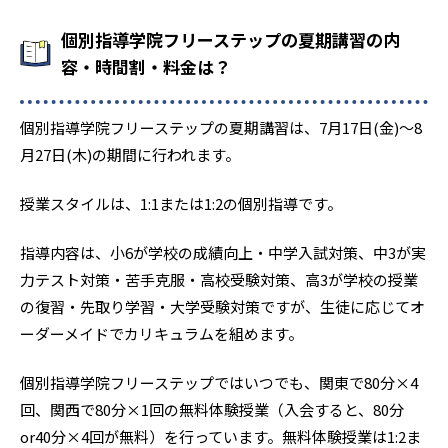
2
4
東海大学付属高輪台
桜丘
個別指導学院フリーステップの夏期講習の内
容・時間割・料金は？
15
大東文化大学第一
7
2
東京成徳大学
中村
個別指導学院フリーステップの夏期講習は、7月17日(金)〜8
月27日(木)の期間に行われます。
18
7
東亜学園
城西大学附属城西
授業スタイルは、1:1または1:2の個別指導です。
3
2
文化学園大学杉並
帝京
指導内容は、小6が学校の成績向上・中学入試対策、中3が実
4
二松学舍大学附属
力テスト対策・苦手克服・高校受験対策、高3が学校の授業
の復習・先取り学習・大学受験対策ですが、生徒に応じてオ
1
文京学院大学女子
ーダーメイドでカリキュラムを組めます。
2
23
佼成学園女子
豊島学院
個別指導学院フリーステップではいつでも、関東で80分×4
3
4
成立学園
保善
回、関西で80分×1回の無料体験授業（入会すると、80分
or40分×4回が無料）を行っています。無料体験授業は1:2ま