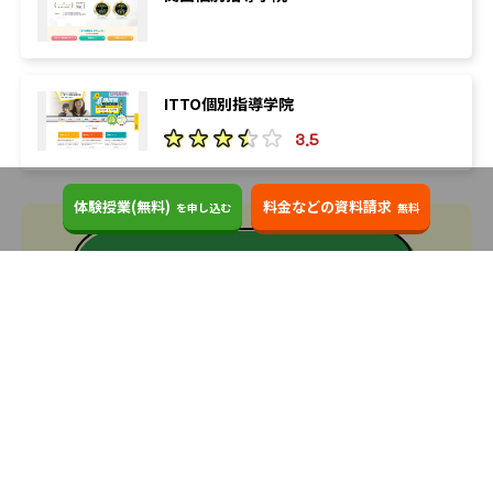
1
3
岐阜薬科
静岡
2
1
名古屋
名古屋工業
ITTO個別指導学院
1
6
名古屋市立
三重
3.5
15
2
滋賀
滋賀医科
体験授業(無料)
料金などの資料請求
20
4
を申し込む
無料
滋賀県立
京都
1
5
京都教育
京都工芸繊維
個別指導学院フリーステップ
の教室一覧へ
8
1
京都府立
京都府立医科
3
1
京都市立芸術
福知山公立
5
15
大阪
大阪教育
32
8
大阪公立
神戸