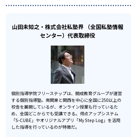
03
フリーステップが各教室に配置している学習プランナー
どんなメリットがある？
1
3
は、生徒一人ひとりに向けた学習プランの作成だけでな
小松川
北園
厳選された講師と学習プランナー
く、進路指導などにも対応する。生徒の目標達成をナビゲ
個別指導学院フリーステップのメリットの一つは、小学校
ートする役割も担っているため、進路相談を塾に求める人
2
1
から大学入試まで一貫して通塾できることだ。中学/高校/大
小金井北
日野台
フリーステップでは、厳選された講師が効率的な個人別カ
山田未知之・株式会社私塾界 （全国私塾情報
に向いている。
学の全ての受験に対応した学習イベントやガイダンスも実
リキュラムに基づいて学習指導を行い、入試情報の提供や
センター）代表取締役
施しており、入試情報の提供や学習意欲の向上に関する支
1
1
学習意欲の向上支援も行っている。また、1教室に1名以上
豊多摩
調布北
援も実施。転塾のストレスなく、自身の能力・状態・目標
の学習プランナーを配置。この学習プランナーは、生徒一
を十分に把握した上で指導を受けることができる。
人ひとりに対応した学習プランを作成するとともに、家庭
3
2
城東
昭和
と講師の緻密な連携の支援も担う。また、生徒の合格プロ
またフリーステップは、教材開発機関として教育技術研究
デュース実績を共有する合格プロデューサーアワードを通
所を構えている。この研究所では、生徒が体系的な理解と
2
5
多摩科学技術
文京
じて、自らの能力向上にも取り組んでいる。
論理的な説明ができるよう、独自に教材を開発。この教材
により、苦手な部分を克服するだけの授業ではなく、点数
4
2
産業技術高専
上野
アップや第一志望校合格といった成果に直結する授業の構
成を可能にしている。
個別指導学院フリーステップは、開成教育グループが運営
6
10
小平
井草
する個別指導塾。南関東と関西を中心に全国に250以上の
フリーステップでは、独自開発した学習システム「S-
校舎を展開しているが、オンライン授業も行っているた
CUBE」により、生徒それぞれが自分の目標から逆算したカ
2
2
3
江戸川
神代
清瀬
め、全国どこからでも受講できる。得点アップシステム
リキュラムに沿って学習することができる。
「S-CUBE」やオリジナルアプリ「My Step Log」を活用
2
1
膨大な定期テストや入試データを分析し、それを基に課題
墨田川
調布南
した指導を行っているのが特徴だ。
克服の計画や進捗管理まで行なっているため、無駄がなく