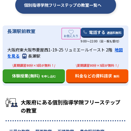
3
1
流通経済大学付属柏
昭和学院
個別指導学院フリーステップの教室一覧へ
3
11
中央学院
東京学館浦安
5
2
秀明八千代
常総学院
長瀬駅前教室
電話する
通話料無料
9:00～22:00（日・祝も受付）
1
筑波大学附属坂戸
大阪府東大阪市菱屋西1-19-25 リュミエールイースト 2階
地図
を見る
長瀬駅
大学の合格実績
\夏期講習80分×5回が無料！/
\夏期講習80分×5回が無料！/
体験授業(無料)
料金などの資料請求
を申し込む
無料
1
2
北海道
名古屋
4
5
1
京都
大阪
北海道
大阪府にある個別指導学院フリーステップ
1
1
北海道教育
北見工業
の教室
1
1
山形
福島県立医科