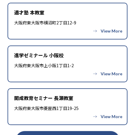
1
1
花咲徳栄
市川
適才塾 本教室
4
1
専修大学松戸
芝浦工業大学柏
大阪府東大阪市横沼町2丁目12-9
1
1
日本大学習志野
麗澤
1
2
日出学園
千葉英和
進学ゼミナール 小阪校
3
千葉商科大学付属
大阪府東大阪市上小阪1丁目1-2
3
千葉日本大学第一
2
二松学舍大学附属柏
開成教育セミナー 長瀬教室
1
2
西武台千葉
光英VERITAS
大阪府東大阪市菱屋西1丁目19-25
2
東海大学付属浦安