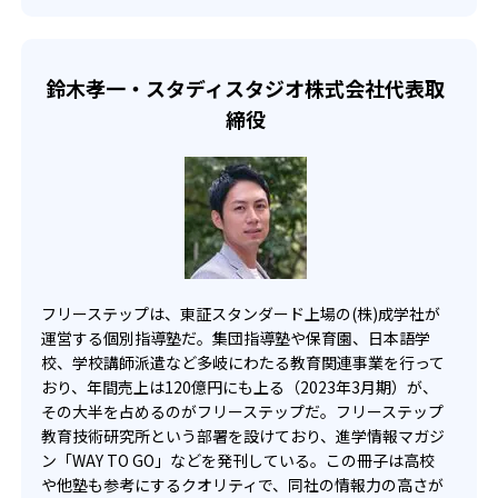
点数に直結する学習が可能だ。
8
9
5
石神井
豊島
深川
どんなデメリットがある？
2
8
広尾
小平南
個別指導学習院フリーステップでは、小学生のコースから1
鈴木孝一・スタディスタジオ株式会社代表取
回の授業が80分に設定されている。そのため、子どもによ
3
4
総合芸術
上水
締役
っては慣れるまでに時間がかかり、授業中に集中力が持続
できない恐れがある。
1
7
都立工芸
武蔵丘
4
4
9
向丘
杉並
保谷
6
1
鷺宮
神奈川総合
フリーステップは、東証スタンダード上場の(株)成学社が
1
1
岸根
さいたま市立浦和
運営する個別指導塾だ。集団指導塾や保育園、日本語学
校、学校講師派遣など多岐にわたる教育関連事業を行って
1
2
川越女子
春日部
おり、年間売上は120億円にも上る（2023年3月期）が、
その大半を占めるのがフリーステップだ。フリーステップ
1
2
3
蕨
所沢北
浦和西
教育技術研究所という部署を設けており、進学情報マガジ
ン「WAY TO GO」などを発刊している。この冊子は高校
3
1
や他塾も参考にするクオリティで、同社の情報力の高さが
川口北
和光国際