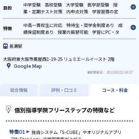
中学受験
高校受験
大学受験
医学部受験
授
業・定期テスト対策
内申点対策
学習習慣の定
着
総合型選抜(旧AO)対策
推薦入試対策
学校別
特化対策
中高一貫校生に対応
国公立大対策
特待生・奨学金制度あり
私大対策
共通テスト対
成
策
績保証制度あり
英検(英語検定)対策
授業の振替可能
漢検(漢字検定)対策
学習にPC・タ
数
学特化対策
ブレットを利用
英語・英会話特化対策
オンライン対応
1科目から受講
その他科目別
特化対策
可能
季節講習のみの受講可
自習室あり
長瀬駅
大阪府東大阪市菱屋西1-19-25 リュミエールイースト 2階
Google Map
最終更新日： 2023/02/21 19:27
総合情報
評判・口コミ
コース・料金
個別指導学院フリーステップの特徴など
特徴
01
独自システム「S-CUBE」やオリジナルアプリ
「My Step Log」で学習効率が上がる