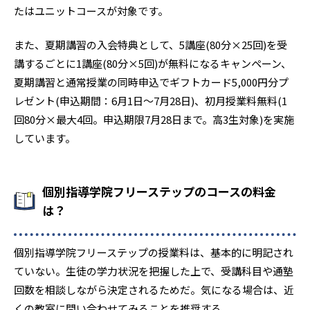
2
5
駒場学園
白梅学園
たはユニットコースが対象です。
1
10
京華女子
大成
また、夏期講習の入会特典として、5講座(80分×25回)を受
講するごとに1講座(80分×5回)が無料になるキャンペーン、
2
3
品川翔英
目黒学院
夏期講習と通常授業の同時申込でギフトカード5,000円分プ
レゼント(申込期間：6月1日〜7月28日)、初月授業料無料(1
5
8
東洋女子
東京立正
回80分×最大4回。申込期限7月28日まで。高3生対象)を実施
1
4
慶應義塾
法政大学第二
しています。
1
1
日本女子大学附属
横浜創英
個別指導学院フリーステップのコースの料金
1
1
慶應義塾志木
立教新座
は？
4
2
栄東
川越東
個別指導学院フリーステップの授業料は、基本的に明記され
4
1
獨協埼玉
大宮開成
ていない。生徒の学力状況を把握した上で、受講科目や通塾
回数を相談しながら決定されるためだ。気になる場合は、近
2
10
城北埼玉
西武学園文理
くの教室に問い合わせてみることを推奨する。