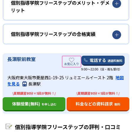
個別指導学院フリーステップでは、「逆算型授業」「宣言
個別指導学院フリーステップのメリット・デメ
「S-CUBE」は、膨大なテスト問題の分析データを基に、目
型授業」「発問型授業」という3つの授業スタイルで、生徒
リット
標点数に応じた学習計画を自動作成することができる。ま
の「自ら学ぶ力」の向上を図っている。「逆算型授業」で
た、対策用の問題も作成されるため、定期的に問題を試す
は目標達成への進捗を把握してモチベーションの向上を、
ことで、正確に進捗を管理することができる。
「宣言型授業」では日々の授業における目標/ゴールの明確
同システムは、自宅での予習・復習までサポートしている
個別指導学院フリーステップの合格実績
化を、そして「発問型授業」では自分で考え自分の言葉で
ため、目標達成に直結する流れで、常に迷うことなく学習
適切に表現する力の向上を、それぞれ推進。そのため、
に取り組むことができる。
個別指導学院フリーステップの合格実績は？
「自ら学ぶ力」を身につけたい人に向いている。
02
多様な形で個別指導を受けたい人向け
個別指導学院フリーステップの合格実績は次の通り。
長瀬駅前教室
電話する
通話料無料
インプットとアウトプットをバランス良く進め
高校の合格実績
フリーステップでは、1:2形式の他にも多様な形で学習指導
る1×2の指導形式
9:00～22:00（日・祝も受付）
を実施している。「高難易度の問題で解説が欲しい」「質
大阪府東大阪市菱屋西1-19-25 リュミエールイースト 2階
地図
問を多くしたい」という生徒に対しては、講師を80分間独
1
1
2
西
国立
青山
フリーステップでは、1人の生徒が講師から説明や解説を受
を見る
長瀬駅
り占めできる講師：生徒＝1:1コースを設定。また、1:4の個
けている間、もう1人の生徒は演習に取り組むという指導形
別指導を低価格で受けられる「特設ユニットコース（小学
\夏期講習80分×5回が無料！/
\夏期講習80分×5回が無料！/
1
4
1
戸山
新宿
三田
式を採用している。この形式により、2人の生徒がタイムロ
生・中学生のみ）」や、小学校低学年向けの短時間集中型
スなく「解説」と「演習」を交互に行える、効率的な学習
体験授業(無料)
料金などの資料請求
を申し込む
無料
「40分コース」なども設定している。そのため、多様な形
を実現。80分間の授業時間で、インプット（内容理解）と
4
1
国分寺
小山台
で個別指導を受けたい人に向いている。
アウトプット（演習）をバランス良く進めることができ
進路相談に対応してもらいたい人向け
る。
2
7
出典：個別指導学院フリーステップ公式サイト
竹早
武蔵野北
個別指導学院フリーステップの評判・口コミ