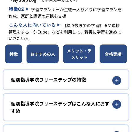
特徴
02
学習プランナーが生徒一人ひとりに学習プランを
作成、家庭と講師の連携も支援
こんな人に向いている
目標点数までの学習計画や進捗
管理をする「S-Cube」などを利用して、着実に学習を進めて
いきたい人
メリット・デ
特徴
おすすめの人
合格実績
メリット
個別指導学院フリーステップの特徴
01
開成教育グループの個別指導塾
個別指導学院フリーステップはこんな人におす
個別指導学院フリーステップは、開成教育グループの個別
すめ
指導塾であり、30年以上の実績を持つとともに250以上の
教室を展開している。生徒の点数アップのために「S-
「自ら学ぶ力」を身につけたい人向け
CUBE」というシステムを導入していることも特徴だ。