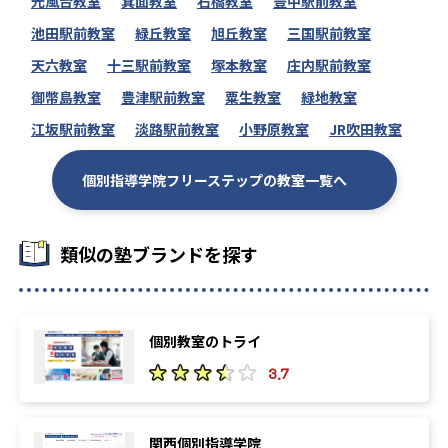
光風台教室
箕面教室
石橋教室
豊中駅前教室
1
1
4
宇都宮
埼玉
千葉
池田駅前教室
緑丘教室
旭丘教室
三国駅前教室
1
1
天六教室
十三駅前教室
塚本教室
庄内駅前教室
千葉県立保健医療
東京海洋
御幣島教室
豊津駅前教室
粟生教室
緑地教室
5
3
東京学芸
東京農工
江坂駅前教室
淡路駅前教室
小野原教室
JR吹田教室
1
1
お茶の水女子
電気通信
個別指導学院フリーステップの教室一覧へ
1
1
東京都立
横浜国立
類似の塾ブランドを探す
1
3
1
山梨
信州
新潟
1
1
富山県立
金沢
個別教室のトライ
2
4
公立小松
福井
3.7
3
1
福井県立
敦賀市立看護
関西個別指導学院