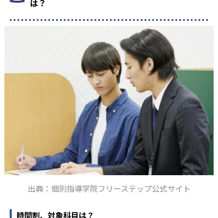
は？
1
慶應義塾女子
2
早稲田大学高等学院
1
早稲田大学系属早稲田実業
2
1
広尾学園
桐朋
1
4
城北
中央大学杉並
1
1
法政大学
國學院大學久我山
1
2
東京都市大学等々力
青稜
2
3
日本大学第二
朋優学院
出典：個別指導学院フリーステップ公式サイト
1
1
成蹊
國學院
時間割、対象科目は？