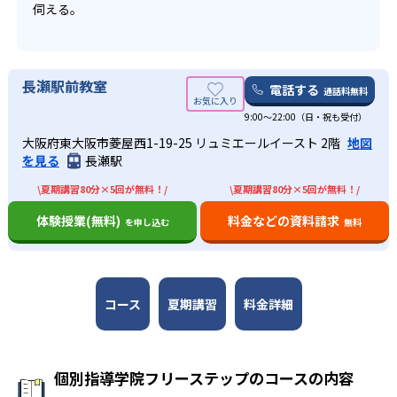
伺える。
1
7
熊谷西
川口市立
2
2
川越南
さいたま市立浦和南
長瀬駅前教室
電話する
通話料無料
7
2
9:00～22:00（日・祝も受付）
所沢
伊奈学園総合
大阪府東大阪市菱屋西1-19-25 リュミエールイースト 2階
地図
1
2
3
を見る
長瀬駅
坂戸
与野
浦和北
\夏期講習80分×5回が無料！/
\夏期講習80分×5回が無料！/
3
2
所沢西
川口
体験授業(無料)
料金などの資料請求
を申し込む
無料
3
1
大宮南
東葛飾
1
1
薬園台
千葉（市立）
コース
夏期講習
料金詳細
1
2
八千代
船橋東
2
1
幕張総合
鎌ケ谷
個別指導学院フリーステップのコースの内容