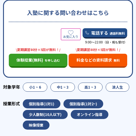
入塾に関する問い合わせはこちら
電話する
通話料無料
9:00～22:00（日・祝も受付）
\夏期講習80分×5回が無料！/
\夏期講習80分×5回が無料！/
体験授業(無料)
料金などの資料請求
を申し込む
無料
小1 ~ 6
中1 ~ 3
高1 ~ 3
浪人生
個別指導(1対1)
個別指導(1対2~)
少人数制(10人以下)
オンライン指導
映像授業