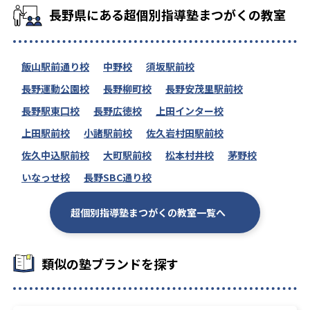
長野県にある超個別指導塾まつがくの教室
飯山駅前通り校
中野校
須坂駅前校
長野運動公園校
長野柳町校
長野安茂里駅前校
長野駅東口校
長野広徳校
上田インター校
上田駅前校
小諸駅前校
佐久岩村田駅前校
佐久中込駅前校
大町駅前校
松本村井校
茅野校
いなっせ校
長野SBC通り校
超個別指導塾まつがくの教室一覧へ
類似の塾ブランドを探す