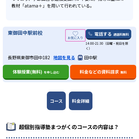
超個別指導塾まつがくでは、個々に合わせたカリキュラム
受験に向けて最短距離で成績を上げたい生徒向け
教材「atama＋」を用いて行われている。
と個別指導を行っているため、他の子どもへ競争意識を持
02
月謝定額制で無制限に受講可能
つことは難しい。
超個別指導塾まつがくの高校生コースでは、大学受験をす
る目的を深掘りすることで生徒の本気を引き出している。
また、月謝が定額制となっていることは多くの子どもにと
超個別指導塾まつがくでは月謝が定額となっているため、
AIによって個別最適化指導が可能となるため、基礎の習得
東御田中駅前校
ってメリットだが、限られた回数しか受講できない事情が
学習の進捗状況によって、追加料金なしで受講回数を増や
電話する
通話料無料
からスタートする場合でも、早い段階で予習先行型に移行
ある場合、逆に割高に感じてしまうこともある。
すことができる。季節講習会も追加受講料は不要となって
していくことができる。
14:00-21:30（日曜・祝日を除
おり、目標に向かって努力する子どもを応援する環境が整
く）
月謝定額制を設けているため、費用を気にせずに受講回数
っている。
長野県東御市田中182
地図を見る
田中駅
を増やしたり、自習室として使用したりすることも可能
月額料金は入塾時点より高3まで値上がりしない仕組みにな
だ。
っている。例えば中1で入塾すると、中1の月謝設定のまま
体験授業(無料)
料金などの資料請求
を申し込む
無料
高3まで通塾が可能。つまり、入塾時期が早ければ早いほど
得になる。
03
コース
料金詳細
AI教材「atama+」でカリキュラムを最適化
超個別指導まつがくのカリキュラムは、AI教材を活用して
作成する。科学的なアプローチにより、個々の弱点やミス
超個別指導塾まつがくのコースの内容は？
の傾向を分析することが可能なため、基礎の定着から予習
までを最短ルートで効率的に学ぶことが可能。