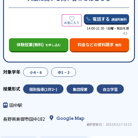
電話する
通話料無料
14:00-21:30（日曜・祝日を除
く）
体験授業(無料)
料金などの資料請求
を申し込む
無料
小4 ~ 6
中1 ~ 3
個別指導(1対2~)
集団授業
自立学習
田中駅
Google Map
長野県東御市田中182
最終更新日： 2023/03/17 15:15