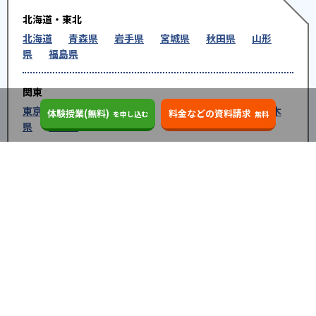
北海道・東北
北海道
青森県
岩手県
宮城県
秋田県
山形
県
福島県
関東
東京都
神奈川県
埼玉県
千葉県
茨城県
栃木
体験授業(無料)
料金などの資料請求
を申し込む
無料
県
群馬県
北陸
新潟県
富山県
石川県
福井県
中部
愛知県
静岡県
岐阜県
三重県
長野県
山梨県
近畿
大阪府
兵庫県
京都府
奈良県
和歌山県
滋賀県