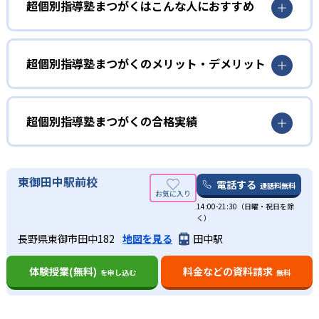
超個別指導塾まつがくはこんな人におすすめ
超個別指導塾まつがくのメリット・デメリット
超個別指導塾まつがくの合格実績
超個別指導塾まつがくの合格実績は？
超個別指導塾まつがくは、サイトでは合格実績は公開して
東御田中駅前校
電話する
通話料無料
いない。志望校への実績があるかどうかは、通う予定の教
14:00-21:30（日曜・祝日を除
室に問い合わせてほしい。
く）
出典：超個別指導塾まつがく 公式サイト
長野県東御市田中182
地図を見る
田中駅
01
将来の夢から逆算したロードマップ
体験授業(無料)
料金などの資料請求
を申し込む
無料
出典：超個別指導塾まつがく 公式サイト
超個別指導塾まつがくの講師は、学習のプランを立てる前
小学生