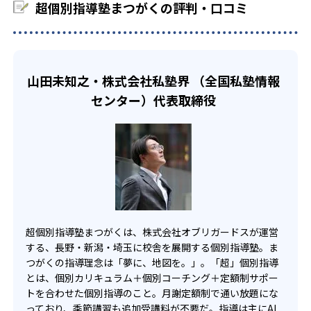
に、子どもの好きなことや得意なこと、将来の夢などを共
超個別指導塾まつがくの評判・口コミ
家庭学習で集中することが難しい子ども向け
有している。そこから10年、5年と逆算することで、進学に
出典：超個別指導塾まつがく 公式サイト
ついて自ら考える機会を与えている。志望校が定まった
超個別指導塾まつがくの小学生コースは、中学受験対策も
どんなメリットがある？
ら、受験日から逆算して子どもの学力に合ったロードマッ
可能だ。家では学習がはかどらない子どもでも、指導歴の
プを作成。自分で決めた目標へのロードマップに沿って学
豊富な講師がモチベーション支援を行うため、学習する楽
超個別指導塾まつがくのメリットは、月謝が定額制になっ
習することで、目的意識を持って学習に取り組めるよう促
山田未知之・株式会社私塾界 （全国私塾情報
しさ・面白さを感じることができる。また、志望校別に対
ているため、費用を気にせず学べることだ。家ではなかな
している。
センター）代表取締役
策したテストを毎月実施しているため進捗状況もわかりや
か集中できない場合でも、講師に会いに行くことでモチベ
ロードマップに沿った超個別指導は、以下のような流れで
すく、合格を目指して効率良く学習を進めることができ
ーションを保つことが可能だ。講師は担当制となっている
行っている。
る。
ため、わからないことを相談しやすい点もうれしい。必要
な時に必要なだけ頼れる学習環境があることで、本物の学
個別指導（1vs1）で、将来の夢や学習する目的を深
中学生
力を身につけることができる。
掘りし、志望校を決定
やる気を継続させたい子ども向け
また、AI教材で進捗状況を可視化することができるのもメ
目標達成までに必要な勉強時間や現時点での理解度
中学生コースは、成功体験を積むことで、学習に対する意
リットだ。今やるべきことが明確になることで、子どもの
を、全て数値化
欲や前向きな姿勢を育むことに重点を置いている。この時
やる気向上にも期待できる。
期に自主的な学習意欲が芽生えれば、高校へ入学してから
超個別指導塾まつがくは、株式会社オブリガードスが運営
目標達成までのロードマップを着実に進んでいることで安
AI教材を活用したカリキュラムで、弱点を克服しなが
も非常に有利になるからだ。AI教材と丁寧な個別指導によ
する、長野・新潟・埼玉に校舎を展開する個別指導塾。ま
心し、目の前の課題により意欲的に取り組むことができる
ら基礎の定着を図る
り、苦手を克服する達成感を何度も味わうことができるた
つがくの指導理念は「夢に、地図を。」。「超」個別指導
ようになる。
め、着実に自信をつけることができる。
とは、個別カリキュラム＋個別コーチング＋定額制サポー
ロードマップに沿って講師が進捗管理を行い、子ど
どんなデメリットがある？
トを合わせた個別指導のこと。月謝定額制で通い放題にな
高校生
もと共有
っており、季節講習も追加受講料が不要だ。指導は主にAI