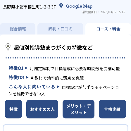
Google Map
長野県小諸市相生町1-2-3 3F
最終更新日： 2023/03/17 15:15
総合情報
評判・口コミ
コース・料金
超個別指導塾まつがくの特徴など
特徴
01
月謝定額制で目標達成に必要な時間数を受講可能
特徴
02
AI教材で効率的に弱点を克服
こんな人に向いている
目標設定が苦手でモチベーショ
ンを維持できない人
メリット・デ
特徴
おすすめの人
合格実績
メリット