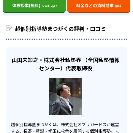
将来の夢から逆算したロードマップ
体験授業(無料)
料金などの資料請求
を申し込む
無料
出典：超個別指導塾まつがく 公式サイト
超個別指導塾まつがくの講師は、学習のプランを立てる前
小学生
に、子どもの好きなことや得意なこと、将来の夢などを共
超個別指導塾まつがくの評判・口コミ
家庭学習で集中することが難しい子ども向け
有している。そこから10年、5年と逆算することで、進学に
出典：超個別指導塾まつがく 公式サイト
ついて自ら考える機会を与えている。志望校が定まった
超個別指導塾まつがくの小学生コースは、中学受験対策も
どんなメリットがある？
ら、受験日から逆算して子どもの学力に合ったロードマッ
可能だ。家では学習がはかどらない子どもでも、指導歴の
プを作成。自分で決めた目標へのロードマップに沿って学
豊富な講師がモチベーション支援を行うため、学習する楽
超個別指導塾まつがくのメリットは、月謝が定額制になっ
習することで、目的意識を持って学習に取り組めるよう促
山田未知之・株式会社私塾界 （全国私塾情報
しさ・面白さを感じることができる。また、志望校別に対
ているため、費用を気にせず学べることだ。家ではなかな
している。
センター）代表取締役
策したテストを毎月実施しているため進捗状況もわかりや
か集中できない場合でも、講師に会いに行くことでモチベ
ロードマップに沿った超個別指導は、以下のような流れで
すく、合格を目指して効率良く学習を進めることができ
ーションを保つことが可能だ。講師は担当制となっている
行っている。
る。
ため、わからないことを相談しやすい点もうれしい。必要
な時に必要なだけ頼れる学習環境があることで、本物の学
個別指導（1vs1）で、将来の夢や学習する目的を深
中学生
力を身につけることができる。
掘りし、志望校を決定
やる気を継続させたい子ども向け
また、AI教材で進捗状況を可視化することができるのもメ
目標達成までに必要な勉強時間や現時点での理解度
中学生コースは、成功体験を積むことで、学習に対する意
リットだ。今やるべきことが明確になることで、子どもの
を、全て数値化
欲や前向きな姿勢を育むことに重点を置いている。この時
やる気向上にも期待できる。
期に自主的な学習意欲が芽生えれば、高校へ入学してから
超個別指導塾まつがくは、株式会社オブリガードスが運営
目標達成までのロードマップを着実に進んでいることで安
AI教材を活用したカリキュラムで、弱点を克服しなが
も非常に有利になるからだ。AI教材と丁寧な個別指導によ
する、長野・新潟・埼玉に校舎を展開する個別指導塾。ま