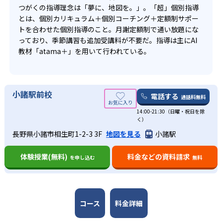
心し、目の前の課題により意欲的に取り組むことができる
ら基礎の定着を図る
り、苦手を克服する達成感を何度も味わうことができるた
つがくの指導理念は「夢に、地図を。」。「超」個別指導
ようになる。
め、着実に自信をつけることができる。
とは、個別カリキュラム＋個別コーチング＋定額制サポー
ロードマップに沿って講師が進捗管理を行い、子ど
どんなデメリットがある？
トを合わせた個別指導のこと。月謝定額制で通い放題にな
高校生
もと共有
っており、季節講習も追加受講料が不要だ。指導は主にAI
超個別指導塾まつがくでは、個々に合わせたカリキュラム
受験に向けて最短距離で成績を上げたい生徒向け
教材「atama＋」を用いて行われている。
と個別指導を行っているため、他の子どもへ競争意識を持
02
月謝定額制で無制限に受講可能
つことは難しい。
超個別指導塾まつがくの高校生コースでは、大学受験をす
る目的を深掘りすることで生徒の本気を引き出している。
また、月謝が定額制となっていることは多くの子どもにと
超個別指導塾まつがくでは月謝が定額となっているため、
AIによって個別最適化指導が可能となるため、基礎の習得
小諸駅前校
ってメリットだが、限られた回数しか受講できない事情が
学習の進捗状況によって、追加料金なしで受講回数を増や
電話する
通話料無料
からスタートする場合でも、早い段階で予習先行型に移行
ある場合、逆に割高に感じてしまうこともある。
すことができる。季節講習会も追加受講料は不要となって
していくことができる。
14:00-21:30（日曜・祝日を除
おり、目標に向かって努力する子どもを応援する環境が整
く）
月謝定額制を設けているため、費用を気にせずに受講回数
っている。
長野県小諸市相生町1-2-3 3F
地図を見る
小諸駅
を増やしたり、自習室として使用したりすることも可能
月額料金は入塾時点より高3まで値上がりしない仕組みにな
だ。
っている。例えば中1で入塾すると、中1の月謝設定のまま
体験授業(無料)
料金などの資料請求
を申し込む
無料
高3まで通塾が可能。つまり、入塾時期が早ければ早いほど
得になる。
03
コース
料金詳細
AI教材「atama+」でカリキュラムを最適化