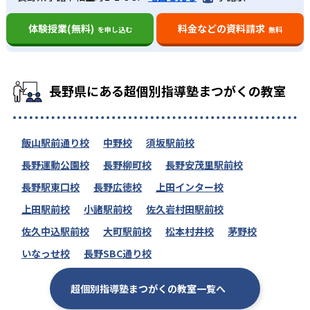
体験授業(無料)
料金などの資料請求
を申し込む
無料
長野県にある超個別指導塾まつがくの教室
飯山駅前通り校
中野校
須坂駅前校
長野運動公園校
長野柳町校
長野安茂里駅前校
長野駅東口校
長野広徳校
上田インター校
上田駅前校
小諸駅前校
佐久岩村田駅前校
佐久中込駅前校
大町駅前校
松本村井校
茅野校
いなっせ校
長野SBC通り校
超個別指導塾まつがくの教室一覧へ