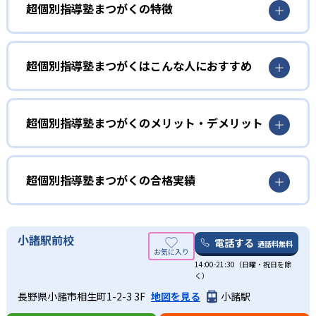
超個別指導塾まつがくの特徴
超個別指導塾まつがくはこんな人におすすめ
超個別指導塾まつがくのメリット・デメリット
超個別指導塾まつがくの合格実績
超個別指導塾まつがくの合格実績は？
超個別指導塾まつがくは、サイトでは合格実績は公開して
小諸駅前校
電話する
通話料無料
いない。志望校への実績があるかどうかは、通う予定の教
14:00-21:30（日曜・祝日を除
室に問い合わせてほしい。
く）
出典：超個別指導塾まつがく 公式サイト
長野県小諸市相生町1-2-3 3F
地図を見る
小諸駅
01