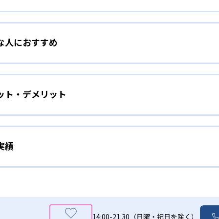
ら逆算したロードマップ
な人におすすめ
学習のプランを立てる前に、子どもの好きなことや得意なこと
ことで、進学について自ら考える機会を与えている。志望校が定
することが難しい子ども向け
を作成。自分で決めた目標へのロードマップに沿って学習する
ット・デメリット
ースは、中学受験対策も可能だ。家では学習がはか
富な講師がモチベーション支援を行うため、学習する楽しさ・
は、以下のような流れで行っている。
毎月実施しているため進捗状況もわかりやすく、合格を目指し
来の夢や学習する目的を深掘りし、志望校を決定
実績
は、月謝が定額制になっているため、費用を気にせ
集中できない場合でも、講師に会いに行くことでモチベーショ
せたい子ども向け
時間や現時点での理解度を、全て数値化
いことを相談しやすい点もうれしい。必要な時に必要なだけ頼
格実績は？
。
ラムで、弱点を克服しながら基礎の定着を図る
ことで、学習に対する意欲や前向きな姿勢を育むことに重点を
学してからも非常に有利になるからだ。AI教材と丁寧な個別指
では合格実績は公開していない。志望校への実績があるかどう
が進捗管理を行い、子どもと共有
、着実に自信をつけることができる。
化することができるのもメリットだ。今やるべきことが明確にな
14:00-21:30（日曜・祝日を除く）