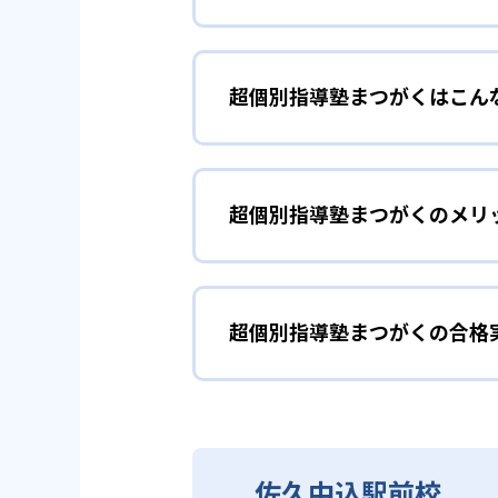
01
将来の夢か
超個別指導塾まつがくはこん
超個別指導塾まつがくの講師は、
そこから10年、5年と逆算する
家庭学習で集中
小学生
どもの学力に合ったロードマップ
取り組めるよう促している。
超個別指導塾まつがくのメリ
超個別指導塾まつがくの小学生コ
どらない子どもでも、指導歴の豊
ロードマップに沿った超個別指導
た、志望校別に対策したテストを
どんなメリットがある？
きる。
個別指導（1vs1）で、将
超個別指導塾まつがくの合格
超個別指導塾まつがくのメリット
ず学べることだ。家ではなかなか
やる気を継続さ
中学生
目標達成までに必要な勉強
当制となっているため、わからな
超個別指導塾まつがくの合
の学力を身につけることができる
AI教材を活用したカリキュ
中学生コースは、成功体験を積む
学習意欲が芽生えれば、高校へ入
超個別指導塾まつがくは、サイト
ロードマップに沿って講師
を何度も味わうことができるため
また、AI教材で進捗状況を可視
せてほしい。
佐久中込駅前校