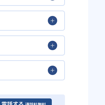
出典：超個別指導塾まつがく 公式サイト
、将来の夢などを共有している。
まったら、受験日から逆算して子
ことで、目的意識を持って学習に
出典：超個別指導塾まつがく 公式サイト
面白さを感じることができる。ま
て効率良く学習を進めることがで
出典：超個別指導塾まつがく 公式サイト
ンを保つことが可能だ。講師は担
れる学習環境があることで、本物
置いている。この時期に自主的な
導により、苦手を克服する達成感
かは、通う予定の教室に問い合わ
ることで、子どものやる気向上に
電話する
通話料無料