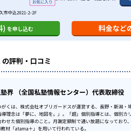
で無制限に受講可能
短距離で成績を上げたい生徒向け
市中込2021-2-2F
実に進んでいることで安心し、目の前の課題により意欲的に取
ースでは、大学受験をする目的を深掘りすることで生徒の本気を
定額となっているため、学習の進捗状況によって、追加料金な
)
料金など
を申し込む
基礎の習得からスタートする場合でも、早い段階で予習先行型
要となっており、目標に向かって努力する子どもを応援する環
用を気にせずに受講回数を増やしたり、自習室として使用した
に合わせたカリキュラムと個別指導を行っているため、他の子
値上がりしない仕組みになっている。例えば中1で入塾すると、
れば早いほど得になる。
くの評判・口コミ
ことは多くの子どもにとってメリットだが、限られた回数しか
tama+」でカリキュラムを最適化
。
塾界 （全国私塾情報センター）代表取締役
ムは、AI教材を活用して作成する。科学的なアプローチにより
着から予習までを最短ルートで効率的に学ぶことが可能。
つがくは、株式会社オブリガードスが運営する、長野・新潟・
指導理念は「夢に、地図を。」。「超」個別指導とは、個別カ
合わせた個別指導のこと。月謝定額制で通い放題になっており
I教材「atama＋」を用いて行われている。