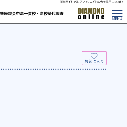
塾
座談会
中高一貫校・高校
塾代調査