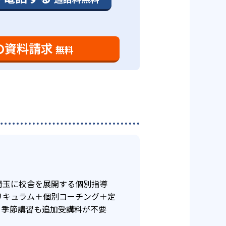
り組むことができるようになる。
引き出している。AIによって個
しで受講回数を増やすことができ
の資料請求
無料
に移行していくことができる。
境が整っている。
りすることも可能だ。
どもへ競争意識を持つことは難し
中1の月謝設定のまま高3まで通塾
受講できない事情がある場合、逆
、個々の弱点やミスの傾向を分析
埼玉に校舎を展開する個別指導
リキュラム＋個別コーチング＋定
、季節講習も追加受講料が不要