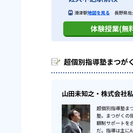
も期待できる。
02
月謝定額制
受験に向けて最
高校生
滑津駅
地図を見る
長野県佐久
目標達成までのロードマップを着
超個別指導塾まつがくの高校生コ
超個別指導塾まつがくでは月謝が
体験授業(無料
別最適化指導が可能となるため、
る。季節講習会も追加受講料は不
どんなデメリットがある？
月謝定額制を設けているため、費
超個別指導塾まつがくでは、個々
月額料金は入塾時点より高3まで
い。
が可能。つまり、入塾時期が早け
超個別指導塾まつが
また、月謝が定額制となっている
03
AI教材「a
に割高に感じてしまうこともある
山田未知之・株式会社私
超個別指導まつがくのカリキュラ
することが可能なため、基礎の定
超個別指導塾ま
塾。まつがくの
額制サポートを
だ。指導は主にA