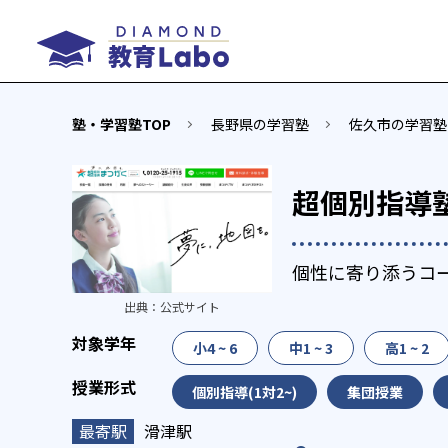
塾・学習塾TOP
長野県の学習塾
佐久市の学習塾
超個別指導
個性に寄り添うコ
出典：
公式サイト
小4 ~ 6
中1 ~ 3
高1 ~ 2
個別指導(1対2~)
集団授業
滑津駅