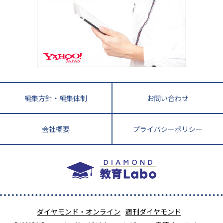
四国
英語・英会話・英検対策
徳島県
香川県
愛媛県
高知県
小学校教師が解説！中学受験のリアル
教育ニュース最前線
九州・沖縄
教育ジャーナリストが徹底解説！ 大学受験の羅
福岡県
佐賀県
長崎県
熊本県
大分県
針盤
宮崎県
鹿児島県
沖縄県
編集方針・編集体制
お問い合わせ
会社概要
プライバシーポリシー
ダイヤモンド・オンライン
週刊ダイヤモンド