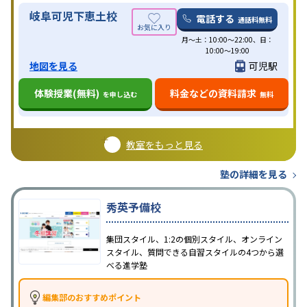
岐阜可児下恵土校
電話する
通話料無料
月〜土：10:00〜22:00、日：
10:00〜19:00
地図を見る
可児駅
体験授業(無料)
料金などの資料請求
を申し込む
無料
教室をもっと見る
塾の詳細を見る
秀英予備校
集団スタイル、1:2の個別スタイル、オンライン
スタイル、質問できる自習スタイルの4つから選
べる進学塾
編集部のおすすめポイント