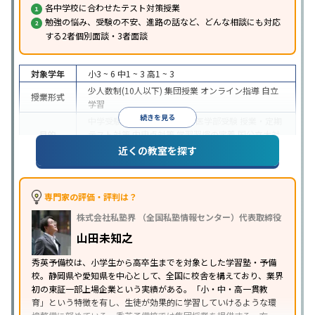
各中学校に合わせたテスト対策授業
勉強の悩み、受験の不安、進路の話など、どんな相談にも対応
する2者個別面談・3者面談
対象学年
小3 ~ 6
中1 ~ 3
高1 ~ 3
少人数制(10人以下)
集団授業
オンライン指導
自立
授業形式
学習
続きを見る
中学受験
高校受験
大学受験
医学部受験
授業・定期
目的
テスト対策
内申点対策
学習習慣の定着
国公立大対
策
私大対策
共通テスト対策
英検(英語検定)対策
近くの教室を探す
入塾に学力基準あり
授業の振替可能
学習にPC・タ
特徴
ブレットを利用
オンライン対応
1科目から受講可能
季節講習のみの受講可
自習室あり
専門家の評価・評判は？
※2023年10月調査。
小学校高学年の集団塾アンケート調査方法
を参照
株式会社私塾界 （全国私塾情報センター）代表取締役
山田未知之
秀英予備校は、小学生から高卒生までを対象とした学習塾・予備
校。静岡県や愛知県を中心として、全国に校舎を構えており、業界
初の東証一部上場企業という実績がある。「小・中・高一貫教
育」という特徴を有し、生徒が効果的に学習していけるような環