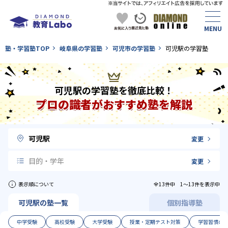
塾・学習塾TOP
岐阜県の学習塾
可児市の学習塾
可児駅の学習塾
可児駅の学習塾を徹底比較！
プロの識者がおすすめ塾を解説
可児駅
変更
目的・学年
変更
表示順について
全13件中 1〜13件を表示中
可児駅の塾一覧
個別指導塾
中学受験
高校受験
大学受験
授業・定期テスト対策
学習習慣の