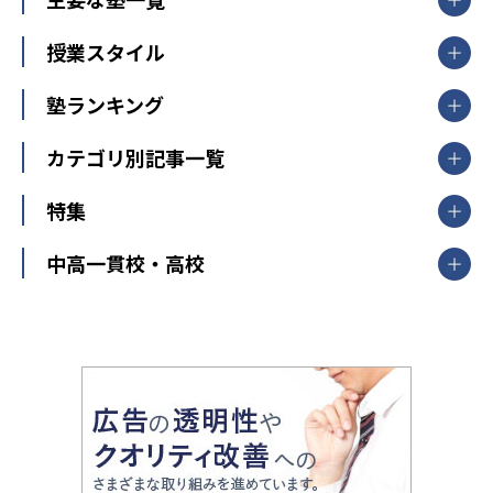
北海道
青森県
岩手県
宮城県
秋田県
【掲載塾一覧を見る】
授業スタイル
山形県
福島県
臨海セミナー
関東
個別指導
塾ランキング
東京個別指導学院
東京都
神奈川県
埼玉県
千葉県
茨城県
集団授業
個別指導塾TOMAS
栃木県
群馬県
中学受験ランキング
カテゴリ別記事一覧
オンライン指導
明光義塾
大学受験ランキング
北陸
映像授業
ナビ個別指導学院
中学受験
特集
新潟県
富山県
石川県
福井県
個別教室のトライ
高校受験
東進ハイスクール
中部
開成番長直伝！子どもの受験を成功させる方法
中高一貫校・高校
大学受験
武田塾
愛知県
静岡県
岐阜県
三重県
長野県
令和時代の失敗しない塾選び
資格取得・学び直し
山梨県
2020年代の教育
中学入試最前線
教育費・塾代
中学受験最前線
近畿
てら先生の教育業界基本メソッド
座談会
大学入試改革
大阪府
運動と遊びを考える
兵庫県
京都府
奈良県
和歌山県
教育全般
親子で極める家庭学習
滋賀県
令和の大学受験は情報戦！
大学受験塾の選び方
ママテクエグザム
情報Ⅰ、数学が苦手な人注目！最短距離の学力
中学受験に熱心な市区町村ランキング
中国
進化する中高一貫校・高校
アップ法
小学校受験
鳥取県
島根県
岡山県
広島県
山口県
悩み多き「大学受験」相談室
家庭教師