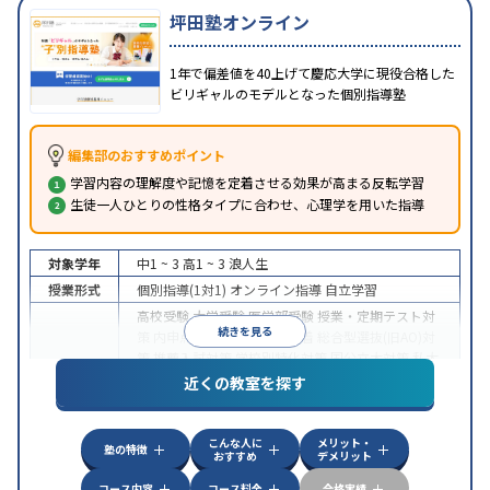
坪田塾オンライン
1年で偏差値を40上げて慶応大学に現役合格した
ビリギャルのモデルとなった個別指導塾
編集部のおすすめポイント
学習内容の理解度や記憶を定着させる効果が高まる反転学習
生徒一人ひとりの性格タイプに合わせ、心理学を用いた指導
対象学年
中1 ~ 3
高1 ~ 3
浪人生
授業形式
個別指導(1対1)
オンライン指導
自立学習
高校受験
大学受験
医学部受験
授業・定期テスト対
続きを見る
策
内申点対策
学習習慣の定着
総合型選抜(旧AO)対
策
推薦入試対策
学校別特化対策
国公立大対策
私大
目的
対策
共通テスト対策
英検(英語検定)対策
漢検(漢字
近くの教室を探す
検定)対策
数学特化対策
英語・英会話特化対策
その
他科目別特化対策
こんな人に
メリット・
中高一貫校生に対応
授業の振替可能
不登校生に対
塾の特徴
おすすめ
デメリット
応
学習にPC・タブレットを利用
オンライン対応
1
特徴
科目から受講可能
季節講習のみの受講可
発達障害
コース内容
コース料金
合格実績