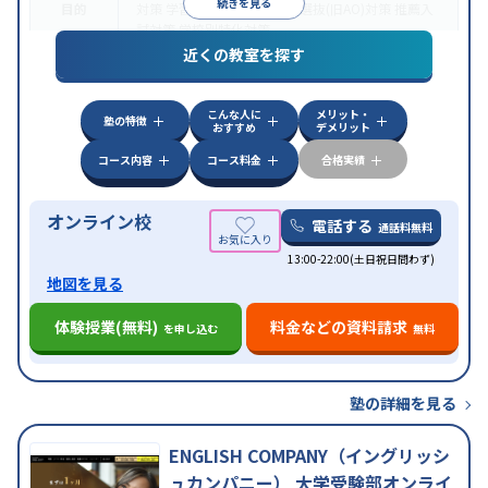
続きを見る
目的
対策
学習習慣の定着
総合型選抜(旧AO)対策
推薦入
試対策
学校別特化対策
近くの教室を探す
中高一貫校生に対応
授業の振替可能
不登校生に対
特徴
応
学習にPC・タブレットを利用
オンライン対応
1
科目から受講可能
こんな人に
メリット・
塾の特徴
おすすめ
デメリット
コース内容
コース料金
合格実績
オンライン校
電話する
通話料無料
13:00-22:00(土日祝日問わず)
地図を見る
体験授業(無料)
料金などの資料請求
を申し込む
無料
塾の詳細を見る
ENGLISH COMPANY（イングリッシ
ュカンパニー） 大学受験部オンライ