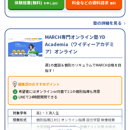
体験授業(無料)
料金などの資料請求
を申し込む
無料
塾の詳細を見る
MARCH専門オンライン塾 YD
Academia（ワイディーアカデミ
ア）オンライン
週1の面談＆個別カリキュラムでMARCH合格を目
指す！
編集部のおすすめポイント
希望者にはオンラインor対面で1:1の個別指導も用意
LINEで24時間質問できる
対象学年
高1 ~ 3
浪人生
授業形式
個別指導(1対1)
オンライン指導
自立学習
映像授業
大学受験
医学部受験
授業・定期テスト対策
内申点