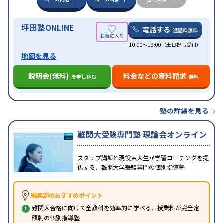
の子どもに対応
坪田塾ONLINE
電話する
通話料無料
10:00～19:00（土日祝も受付）
地図を見る
説明会(無料)
料金などの資料請求
を申し込む
無料
塾の詳細を見る
難関大受験専門塾 現論会オンライン
スタサプ講師と現役東大生が学習コーチングを提
供する、難関大学受験専門の個別指導塾
編集部のおすすめポイント
難関大合格に向けて全教科を効率的に学べる、授業料が完全定
額制の個別指導塾