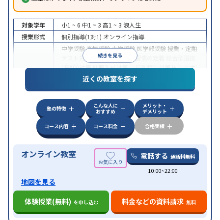
対象学年
小1 ~ 6
中1 ~ 3
高1 ~ 3
浪人生
授業形式
個別指導(1対1)
オンライン指導
中学受験
高校受験
大学受験
医学部受験
授業・定期
続きを見る
テスト対策
内申点対策
学習習慣の定着
総合型選抜
(旧AO)対策
推薦入試対策
学校別特化対策
国公立大
目的
対策
私大対策
共通テスト対策
英検(英語検定)対策
近くの教室を探す
漢検(漢字検定)対策
数学特化対策
英語・英会話特化
対策
その他科目別特化対策
こんな人に
メリット・
中高一貫校生に対応
授業の振替可能
不登校生に対
塾の特徴
おすすめ
デメリット
特徴
応
オンライン対応
1科目から受講可能
季節講習の
みの受講可
自習室あり
コース内容
コース料金
合格実績
オンライン教室
電話する
通話料無料
10:00~22:00
地図を見る
体験授業(無料)
料金などの資料請求
を申し込む
無料