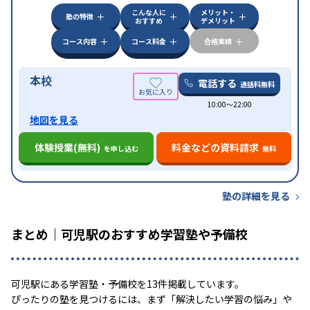
特徴
可能
不登校生に対応
学習にPC・タブレットを利用
こんな人に
メリット・
オンライン対応
1科目から受講可能
塾の特徴
おすすめ
デメリット
コース内容
コース料金
合格実績
本校
電話する
通話料無料
10:00〜22:00
地図を見る
体験授業(無料)
料金などの資料請求
を申し込む
無料
塾の詳細を見る
まとめ｜可児駅のおすすめ学習塾や予備校
可児駅にある学習塾・予備校を13件掲載しています。
ぴったりの塾を見つけるには、まず「解決したい学習の悩み」や