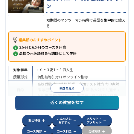
ン
短期間のマンツーマン指導で英語を集中的に鍛え
る
編集部のおすすめポイント
3か月と6か月のコースを用意
高校の元英語教員も講師として在籍
対象学年
中1 ~ 3
高1 ~ 3
浪人生
授業形式
個別指導(1対1)
オンライン指導
高校受験
大学受験
授業・定期テスト対策
内申点対
続きを見る
目的
策
学習習慣の定着
国公立大対策
私大対策
共通テス
ト対策
英検(英語検定)対策
英語・英会話特化対策
近くの教室を探す
中高一貫校生に対応
授業の振替可能
不登校生に対
特徴
応
学習にPC・タブレットを利用
オンライン対応
1
科目から受講可能
こんな人に
メリット・
塾の特徴
おすすめ
デメリット
コース内容
コース料金
合格実績