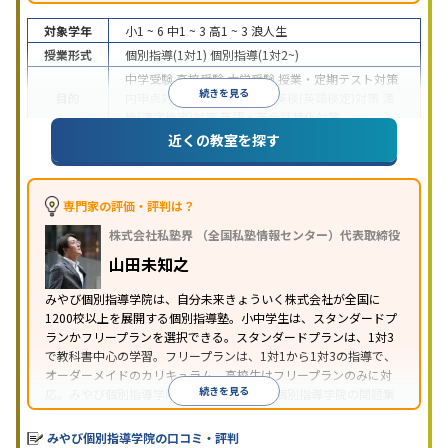
対象学年
小1 ~ 6
中1 ~ 3
高1 ~ 3
浪人生
授業形式
個別指導(1対1)
個別指導(1対2~)
中学受験
高校受験
大学受験
授業・定期テスト対策
続きを見る
目的
内申点対策
学習習慣の定着
英検(英語検定)対策
漢
検(漢字検定)対策
英語・英会話特化対策
近くの教室を探す
1科目から受講可能
季節講習のみの受講可
自習室あ
特徴
り
※2023年3月調査。
小学校高学年の個別指導塾アンケート調査方法
を参
照
専門家の評価・評判は？
株式会社私塾界 （全国私塾情報センター）代表取締役
山田未知之
みやび個別指導学院は、自分未来きょういく株式会社が全国に
1200校以上を展開する個別指導塾。小中学生は、スタンダードプ
ランかフリープランを選択できる。スタンダードプランは、1対3
で教科書中心の学習。フリープランは、1対1から1対3の指導で、
オーダーメイドのカリキュラム。高校生はフリープランのみに対
続きを見る
応。みやび個別指導学院では、系列のITTO個別指導学院の問題集
の購入や模試を受験できる。
みやび個別指導学院の口コミ・評判