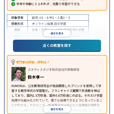
学年や年齢にとらわれず、先取り学習ができる
対象学年
幼児
小1 ~ 6
中1 ~ 3
高1 ~ 3
授業形式
オンライン指導
自立学習
目的
授業・定期テスト対策
学習習慣の定着
続きを見る
特徴
オンライン対応
1科目から受講可能
近くの教室を探す
専門家の評価・評判は？
スタディスタジオ株式会社代表取締役
鈴木孝一
KUMONは、公文教育研究会が独自開発したプリントを使用して学
習する無学年式の学習塾だ。フランチャイズ展開で校舎数を伸ば
しており、国内1.5万校舎、国外0.8万校舎にのぼる。それだけ学習
指導が仕組み化されていて、誰でも指導できるようになっているこ
とがわかる。だからこそ、校舎選びでは子どもと指導者の相性を
続きを見る
きちんと確認すべきである。近所に2校舎ある場合も多いので、両