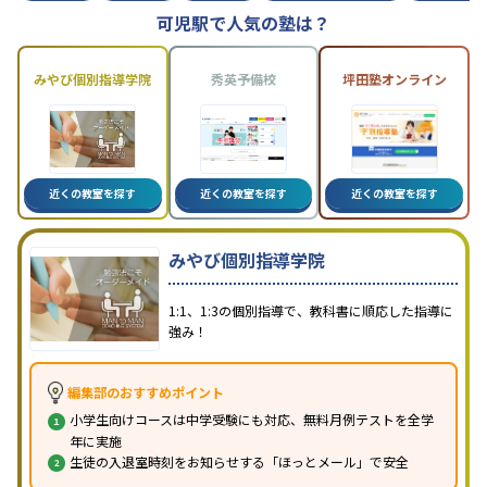
可児駅で人気の塾は？
みやび個別指導学院
秀英予備校
坪田塾オンライン
近くの教室を探す
近くの教室を探す
近くの教室を探す
みやび個別指導学院
1:1、1:3の個別指導で、教科書に順応した指導に
強み！
編集部のおすすめポイント
小学生向けコースは中学受験にも対応、無料月例テストを全学
年に実施
生徒の入退室時刻をお知らせする「ほっとメール」で安全