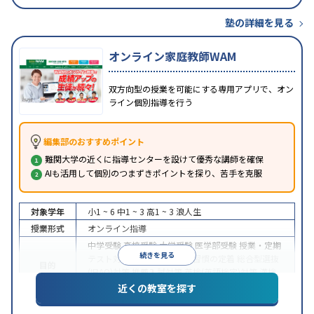
塾の詳細を見る
オンライン家庭教師WAM
双方向型の授業を可能にする専用アプリで、オン
ライン個別指導を行う
編集部のおすすめポイント
難関大学の近くに指導センターを設けて優秀な講師を確保
AIも活用して個別のつまずきポイントを探り、苦手を克服
対象学年
小1 ~ 6
中1 ~ 3
高1 ~ 3
浪人生
授業形式
オンライン指導
中学受験
高校受験
大学受験
医学部受験
授業・定期
続きを見る
テスト対策
内申点対策
学習習慣の定着
総合型選抜
目的
(旧AO)対策
推薦入試対策
英検(英語検定)対策
漢検
(漢字検定)対策
近くの教室を探す
中高一貫校生に対応
成績保証制度あり
授業の振替