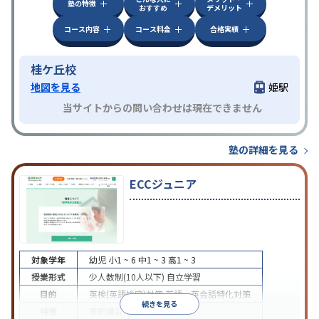
塾の特徴
おすすめ
デメリット
コース内容
コース料金
合格実績
桂ケ丘校
地図を見る
姫駅
当サイトからの問い合わせは現在できません
塾の詳細を見る
ECCジュニア
対象学年
幼児
小1 ~ 6
中1 ~ 3
高1 ~ 3
授業形式
少人数制(10人以下)
自立学習
目的
英検(英語検定)対策
英語・英会話特化対策
続きを見る
特徴
季節講習のみの受講可