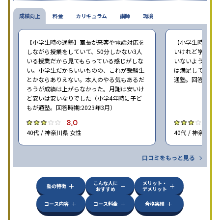
成績向上
料金
カリキュラム
講師
環境
【小学生時の通塾】室長が来客や電話対応を
【小学生時の通
しながら授業をしていて、50分しかない3人
いけれど学校の
いる授業だから見てもらっている感じがしな
いないような部
い。小学生だからいいものの、これが受験生
は満足しています
とかならありえない。本人のやる気もあるだ
通塾。回答時期:2
ろうが成績は上がらなかった。月謝は安いけ
ど安いは安いなりでした（小学4年時に子ど
もが通塾。回答時期:2023年3月）
3.0
3
40代 / 神奈川県 女性
40代 / 神奈川県
口コミをもっと見る
こんな人に
メリット・
塾の特徴
おすすめ
デメリット
コース内容
コース料金
合格実績