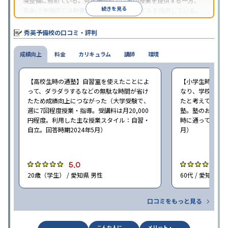
境整備に努めている。秀英予備校では集団授業を提供する一方、
続きを見る
秀英i D予備校では映像授業による学習スタイルを提供している。
秀英予備校の口コミ・評判
成績向上
料金
カリキュラム
講師
環境
【高校生時の通塾】自習室を使えたことによ
【小学生時の通
って、ダラダラするなどの無駄な時間が省け
なり、学校での
たため成績向上につながった（大学受験で、
たと考えている（
週に7回程度授業・指導。受講料は月20,000
塾。塾のおすす
円程度。利用した主な授業スタイル：自習・
時に通っていた塾：
自立。回答時期2024年5月）
月）
5.0
4
20歳（学生） / 愛知県 男性
60代 / 愛知県 男
口コミをもっと見る
こんな人に
メリット・