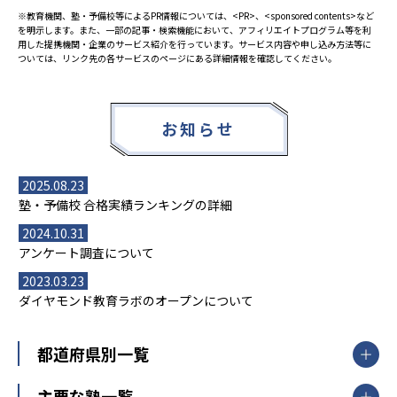
※教育機関、塾・予備校等によるPR情報については、<PR>、<sponsored contents>など
を明示します。また、一部の記事・検索機能において、アフィリエイトプログラム等を利
用した提携機関・企業のサービス紹介を行っています。サービス内容や申し込み方法等に
ついては、リンク先の各サービスのページにある詳細情報を確認してください。
お知らせ
2025.08.23
塾・予備校 合格実績ランキングの詳細
2024.10.31
アンケート調査について
2023.03.23
ダイヤモンド教育ラボのオープンについて
都道府県別一覧
北海道・東北
主要な塾一覧