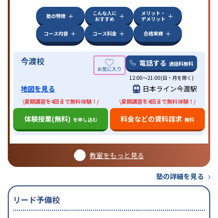
こんな人に
メリット・
塾の特徴
おすすめ
デメリット
コース内容
コース料金
合格実績
今渡校
電話する
通話料無料
12:00～21:00(日・月を除く)
地図を見る
日本ライン今渡駅
\夏期講習を4回まで無料体験！/
\夏期講習を4回まで無料体験！/
体験授業(無料)
料金などの資料請求
を申し込む
無料
教室をもっと見る
塾の詳細を見る
リード予備校