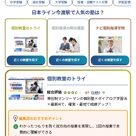
中学受験
高校受験
大学受験
授業・定期テスト対策
学習習慣の
日本ライン今渡駅で人気の塾は？
個別教室のトライ
個別指導の明光義塾
ナビ個別指導学院
近くの教室を探す
近くの教室を探す
近くの教室を探す
個別教室のトライ
※
3.7
（
54件
）
専任制マンツーマンの個別塾×ダイアログ学習法
×最新AIで、確実・最短で成績アップ！
編集部のおすすめポイント
わかったつもりを防ぐ双方向の授業を実現し、1回の授業で本
質的に理解ができる