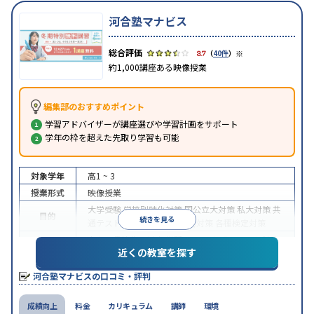
河合塾マナビス
※
3.7
（
40件
）
約1,000講座ある映像授業
編集部のおすすめポイント
学習アドバイザーが講座選びや学習計画をサポート
学年の枠を超えた先取り学習も可能
対象学年
高1 ~ 3
授業形式
映像授業
大学受験
学校別特化対策
国公立大対策
私大対策
共
目的
続きを見る
通テスト対策
英検(英語検定)対策
各種検定対策
中高一貫校生に対応
学習にPC・タブレットを利用
近くの教室を探す
特徴
1科目から受講可能
季節講習のみの受講可
自習室あ
り
河合塾マナビスの口コミ・評判
※2024年6月調査。
大学受験塾・予備校のアンケート調査方法
を参照
成績向上
料金
カリキュラム
講師
環境