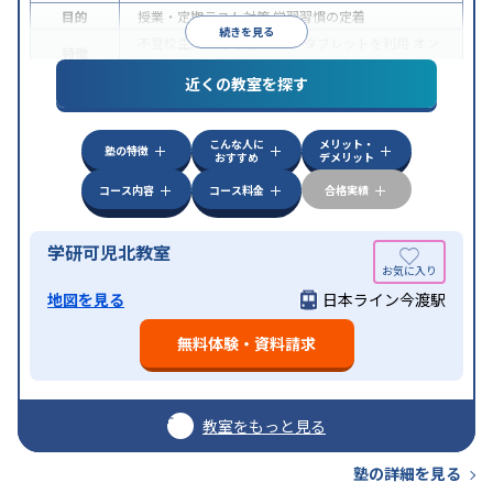
目的
授業・定期テスト対策
学習習慣の定着
続きを見る
不登校生に対応
学習にPC・タブレットを利用
オン
特徴
ライン対応
近くの教室を探す
こんな人に
メリット・
塾の特徴
おすすめ
デメリット
コース内容
コース料金
合格実績
学研可児北教室
地図を見る
日本ライン今渡駅
無料体験・資料請求
教室をもっと見る
塾の詳細を見る