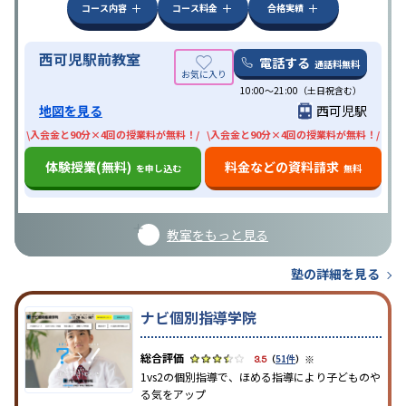
コース内容
コース料金
合格実績
西可児駅前教室
電話する
通話料無料
10:00〜21:00（土日祝含む）
地図を見る
西可児駅
\入会金と90分×4回の授業料が無料！/
\入会金と90分×4回の授業料が無料！/
体験授業(無料)
料金などの資料請求
を申し込む
無料
教室をもっと見る
塾の詳細を見る
ナビ個別指導学院
※
3.5
（
51件
）
1vs2の個別指導で、ほめる指導により子どものや
る気をアップ