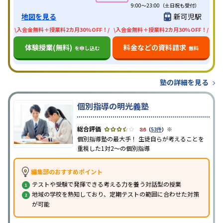
9:00～23:00（土日祝も受付）
地図を見る
新可児駅
\入会金無料＋授業料2カ月30%OFF！/
\入会金無料＋授業料2カ月30%OFF！/
体験授業(無料)
料金などの資料請求
を申し込む
無料
塾の詳細を見る
個別指導の明光義塾
※
3.6
（
53件
）
個別指導塾の最大手！ 生徒自らが考えることを
重視した1対2〜の個別指導
編集部のおすすめポイント
テストや受験で発揮できる考える力を養う対話型の授業
地域の学校を熟知しており、定期テストの範囲に合わせた対策
が可能