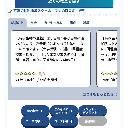
近くの教室を探す
ブレットを利用
季節講習のみの受講可
※2024年6月調査。
大学受験塾・予備校のアンケート調査方法
を参照
京進の個別指導スクール・ワンの口コミ・評判
成績向上
料金
カリキュラム
講師
環境
【高校生時の通塾】話し言葉と書き言葉の違
【高校生時の通
いがわかり、将来働くにあたっても勉強にな
期テストの点数
ったと考えます（大学受験で、週に3回程度
に3回程度授業・指
授業・指導。利用した主な授業スタイル：個
程度。利用した
別、自習・自立。回答時期2024年5月）
像、自習・自立。
5.0
5
21歳（学生） / 京都府 男性
19歳（学生） / 
口コミをもっと見る
こんな人に
メリット・
塾の特徴
おすすめ
デメリット
コース内容
コース料金
合格実績