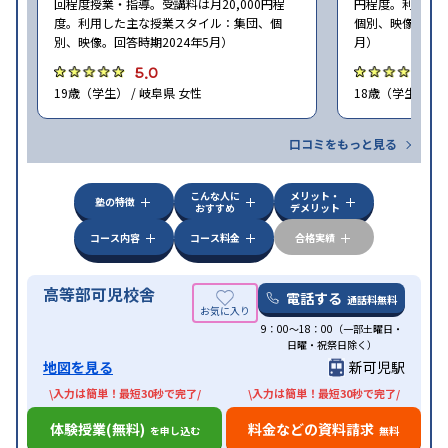
回程度授業・指導。受講料は月20,000円程
円程度。利用し
度。利用した主な授業スタイル：集団、個
個別、映像、自習
別、映像。回答時期2024年5月）
月）
5.0
5
19歳（学生） / 岐阜県 女性
18歳（学生） / 
口コミをもっと見る
こんな人に
メリット・
塾の特徴
おすすめ
デメリット
コース内容
コース料金
合格実績
高等部可児校舎
電話する
通話料無料
9：00～18：00（一部土曜日・
日曜・祝祭日除く）
地図を見る
新可児駅
\入力は簡単！最短30秒で完了/
\入力は簡単！最短30秒で完了/
体験授業(無料)
料金などの資料請求
を申し込む
無料