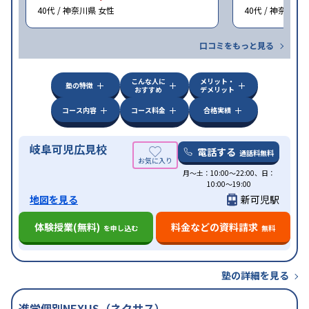
40代 / 神奈川県 女性
40代 / 神奈川県
口コミをもっと見る
こんな人に
メリット・
塾の特徴
おすすめ
デメリット
コース内容
コース料金
合格実績
岐阜可児広見校
電話する
通話料無料
月〜土：10:00〜22:00、日：
10:00〜19:00
地図を見る
新可児駅
体験授業(無料)
料金などの資料請求
を申し込む
無料
塾の詳細を見る
進学個別NEXUS（ネクサス）