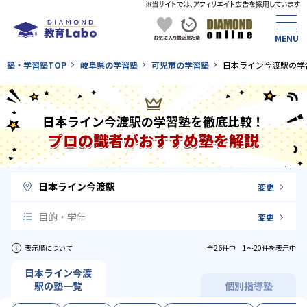
塾・学習塾TOP
岐阜県の学習塾
可児市の学習塾
日本ライン今渡駅の学
日本ライン今渡駅の学習塾を徹底比較！
プロの識者がおすすめ塾を解説
日本ライン今渡駅
変更
目的・学年
変更
表示順について
全26件中 1〜20件を表示中
日本ライン今渡
駅の塾一覧
個別指導塾