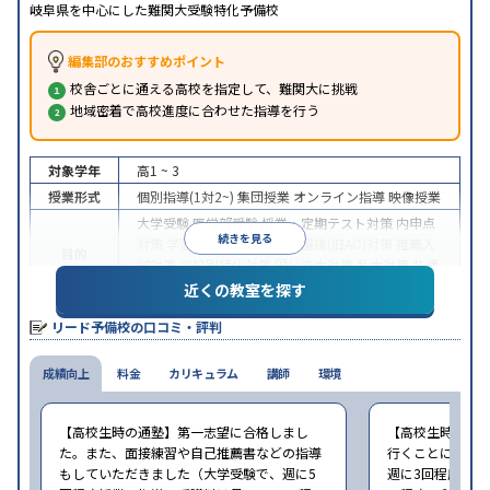
岐阜県を中心にした難関大受験特化予備校
編集部のおすすめポイント
校舎ごとに通える高校を指定して、難関大に挑戦
地域密着で高校進度に合わせた指導を行う
対象学年
高1 ~ 3
授業形式
個別指導(1対2~)
集団授業
オンライン指導
映像授業
大学受験
医学部受験
授業・定期テスト対策
内申点
続きを見る
対策
学習習慣の定着
総合型選抜(旧AO)対策
推薦入
目的
試対策
学校別特化対策
国公立大対策
私大対策
共通
テスト対策
英検(英語検定)対策
近くの教室を探す
成績保証制度あり
不登校生に対応
オンライン対応
リード予備校の口コミ・評判
特徴
1科目から受講可能
季節講習のみの受講可
自習室あ
り
成績向上
料金
カリキュラム
講師
環境
※2024年6月調査。
大学受験塾・予備校のアンケート調査方法
を参照
【高校生時の通塾】第一志望に合格しまし
【高校生時の通
た。また、面接練習や自己推薦書などの指導
行くことにより
もしていただきました（大学受験で、週に5
週に3回程度授業・