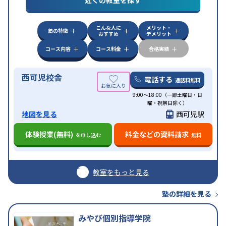
目的
対策
私大対策
共通テスト対策
英検(英語検定)対策
漢検(漢字検定)対策
数学特化対策
英語・英会話特化
対策
その他科目別特化対策
こんな人に
メリット・
塾の特徴
おすすめ
デメリット
中高一貫校生に対応
特待生・奨学金制度あり
入塾
に学力基準あり
授業の振替可能
不登校生に対応
学
コース内容
コース料金
合格実績
特徴
習にPC・タブレットを利用
オンライン対応
1科目
から受講可能
季節講習のみの受講可
発達障害の子
西可児校舎
どもに対応
自習室あり
電話する
通話料無料
9:00～18:00（一部土曜日・日
曜・祝祭日除く）
地図を見る
西可児駅
体験授業(無料)
料金などの資料請求
を申し込む
無料
教室をもっと見る
塾の詳細を見る
みやび個別指導学院