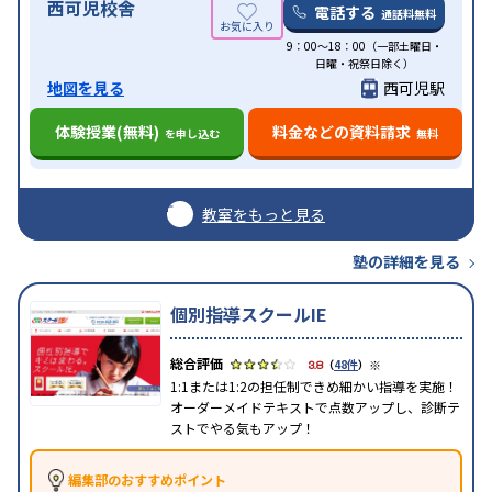
西可児校舎
電話する
通話料無料
9：00～18：00（一部土曜日・
日曜・祝祭日除く）
地図を見る
西可児駅
体験授業(無料)
料金などの資料請求
を申し込む
無料
教室をもっと見る
塾の詳細を見る
個別指導スクールIE
※
3.8
（
48件
）
1:1または1:2の担任制できめ細かい指導を実施！
オーダーメイドテキストで点数アップし、診断テ
ストでやる気もアップ！
編集部のおすすめポイント