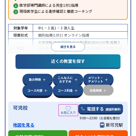
医学部専門講師による完全1対1指導
現役医学生による進捗確認と徹底コーチング
対象学年
中1 ~ 3
高1 ~ 3
浪人生
授業形式
個別指導(1対1)
オンライン指導
大学受験
医学部受験
総合型選抜(旧AO)対策
推薦入
続きを見る
目的
試対策
学校別特化対策
国公立大対策
私大対策
共通
テスト対策
近くの教室を探す
中高一貫校生に対応
授業の振替可能
不登校生に対
特徴
応
オンライン対応
1科目から受講可能
季節講習の
みの受講可
自習室あり
こんな人に
メリット・
塾の特徴
おすすめ
デメリット
コース内容
コース料金
合格実績
可児校
電話する
通話料無料
9:00～23:00（土日祝も受付）
地図を見る
新可児駅