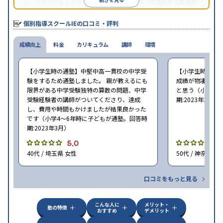
し、ノウハウもしっかりとしています。AIやICTの活用の先駆者的
な個別指導塾です。
個別指導スクールIEの口コミ・評判
成績向上
料金
カリキュラム
講師
環境
【小学生時の通塾】中堅中高一貫校の中学受
【小学生時の通
験をするため通塾しました。 親が教えるにも
成績が物凄く悪
限界がある中学受験独特の算数の問題、中学
と思う（小学6年
受験経験者の講師がついてくださり、達成
期:2023年3月）
し、費用や時間もかけましたが結果良かった
です（小学4〜6年時に子どもが通塾。回答時
期:2023年3月）
5.0
4
40代 / 埼玉県 女性
50代 / 神奈川県
口コミをもっと見る
こんな人に
メリット・
塾の特徴
おすすめ
デメリット