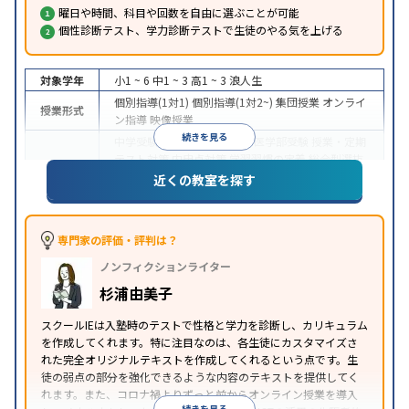
曜日や時間、科目や回数を自由に選ぶことが可能
個性診断テスト、学力診断テストで生徒のやる気を上げる
対象学年
小1 ~ 6
中1 ~ 3
高1 ~ 3
浪人生
個別指導(1対1)
個別指導(1対2~)
集団授業
オンライ
授業形式
ン指導
映像授業
続きを見る
中学受験
高校受験
大学受験
医学部受験
授業・定期
テスト対策
内申点対策
学習習慣の定着
総合型選抜
(旧AO)対策
推薦入試対策
学校別特化対策
国公立大
近くの教室を探す
目的
対策
私大対策
共通テスト対策
英検(英語検定)対策
漢検(漢字検定)対策
数学特化対策
その他科目別特化
対策
専門家の評価・評判は？
中高一貫校生に対応
オンライン対応
1科目から受講
特徴
ノンフィクションライター
可能
季節講習のみの受講可
自習室あり
※2023年3月調査。
小学校高学年の個別指導塾アンケート調査方法
を参
杉浦由美子
照
スクールIEは入塾時のテストで性格と学力を診断し、カリキュラム
を作成してくれます。特に注目なのは、各生徒にカスタマイズさ
れた完全オリジナルテキストを作成してくれるという点です。生
徒の弱点の部分を強化できるような内容のテキストを提供してく
れます。また、コロナ禍よりずっと前からオンライン授業を導入
続きを見る