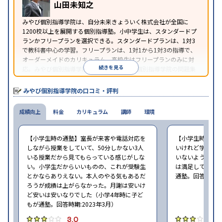
山田未知之
みやび個別指導学院は、自分未来きょういく株式会社が全国に
1200校以上を展開する個別指導塾。小中学生は、スタンダードプ
ランかフリープランを選択できる。スタンダードプランは、1対3
で教科書中心の学習。フリープランは、1対1から1対3の指導で、
オーダーメイドのカリキュラム。高校生はフリープランのみに対
続きを見る
応。みやび個別指導学院では、系列のITTO個別指導学院の問題集
の購入や模試を受験できる。
みやび個別指導学院の口コミ・評判
成績向上
料金
カリキュラム
講師
環境
【小学生時の通塾】室長が来客や電話対応を
【小学生時の通
しながら授業をしていて、50分しかない3人
いけれど学校の
いる授業だから見てもらっている感じがしな
いないような部
い。小学生だからいいものの、これが受験生
は満足しています
とかならありえない。本人のやる気もあるだ
通塾。回答時期:2
ろうが成績は上がらなかった。月謝は安いけ
ど安いは安いなりでした（小学4年時に子ど
もが通塾。回答時期:2023年3月）
3.0
3