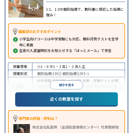
1:1、1:3の個別指導で、教科書に順応した指導に
強み！
編集部のおすすめポイント
小学生向けコースは中学受験にも対応、無料月例テストを全学
年に実施
生徒の入退室時刻をお知らせする「ほっとメール」で安全
対象学年
小1 ~ 6
中1 ~ 3
高1 ~ 3
浪人生
授業形式
個別指導(1対1)
個別指導(1対2~)
中学受験
高校受験
大学受験
授業・定期テスト対策
続きを見る
目的
内申点対策
学習習慣の定着
英検(英語検定)対策
漢
検(漢字検定)対策
英語・英会話特化対策
近くの教室を探す
1科目から受講可能
季節講習のみの受講可
自習室あ
特徴
り
※2023年3月調査。
小学校高学年の個別指導塾アンケート調査方法
を参
照
専門家の評価・評判は？
株式会社私塾界 （全国私塾情報センター）代表取締役