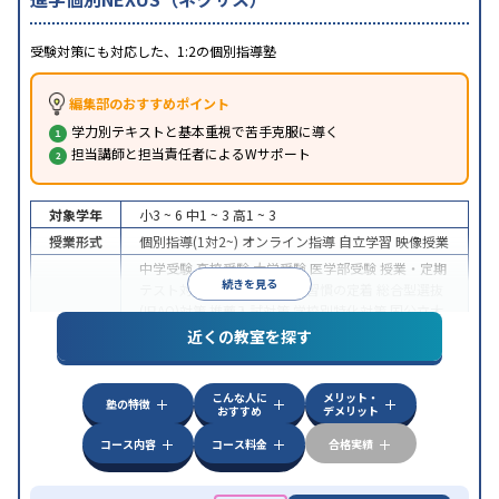
受験対策にも対応した、1:2の個別指導塾
編集部のおすすめポイント
学力別テキストと基本重視で苦手克服に導く
担当講師と担当責任者によるWサポート
対象学年
小3 ~ 6
中1 ~ 3
高1 ~ 3
授業形式
個別指導(1対2~)
オンライン指導
自立学習
映像授業
中学受験
高校受験
大学受験
医学部受験
授業・定期
続きを見る
テスト対策
内申点対策
学習習慣の定着
総合型選抜
(旧AO)対策
推薦入試対策
学校別特化対策
国公立大
目的
対策
私大対策
共通テスト対策
英検(英語検定)対策
近くの教室を探す
数学特化対策
英語・英会話特化対策
その他科目別
特化対策
こんな人に
メリット・
中高一貫校生に対応
入塾に学力基準あり
授業の振
塾の特徴
おすすめ
デメリット
替可能
不登校生に対応
学習にPC・タブレットを利
特徴
用
オンライン対応
1科目から受講可能
季節講習の
コース内容
コース料金
合格実績
みの受講可
発達障害の子どもに対応
自習室あり