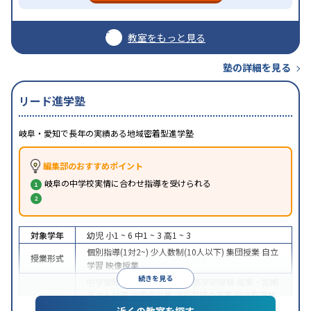
教室をもっと見る
塾の詳細を見る
リード進学塾
岐阜・愛知で長年の実績ある地域密着型進学塾
編集部のおすすめポイント
岐阜の中学校実情に合わせ指導を受けられる
対象学年
幼児
小1 ~ 6
中1 ~ 3
高1 ~ 3
個別指導(1対2~)
少人数制(10人以下)
集団授業
自立
授業形式
学習
映像授業
続きを見る
中学受験
高校受験
大学受験
医学部受験
授業・定期
テスト対策
内申点対策
学習習慣の定着
総合型選抜
(旧AO)対策
推薦入試対策
学校別特化対策
国公立大
近くの教室を探す