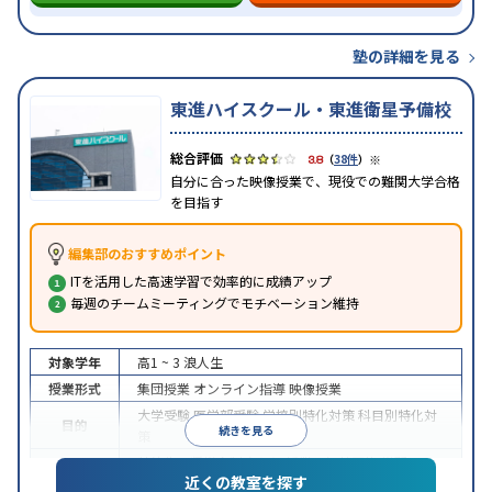
塾の詳細を見る
東進ハイスクール・東進衛星予備校
※
3.8
（
38件
）
自分に合った映像授業で、現役での難関大学合格
を目指す
編集部のおすすめポイント
ITを活用した高速学習で効率的に成績アップ
毎週のチームミーティングでモチベーション維持
対象学年
高1 ~ 3
浪人生
授業形式
集団授業
オンライン指導
映像授業
大学受験
医学部受験
学校別特化対策
科目別特化対
目的
続きを見る
策
特待生・奨学金制度あり
授業の振替可能
学習に
近くの教室を探す
特徴
PC・タブレットを利用
1科目から受講可能
季節講