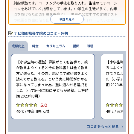
別指導塾です。コーチングの手法を取り入れ、生徒のモチベーシ
ョンをあげていく指導をしています。中学生の生徒が多く、内申
点をあげるための対策を得意とし、地元の公立中学の定期テスト
続きを見る
の範囲を教室に貼り出すなど手厚く学習をフォローしています。
オリジナルテキストを使用しており、特に英語は各教科書に合わ
せたテキストを使った「先取り学習」で理解度を深められます。
ナビ個別指導学院の口コミ・評判
成績向上
料金
カリキュラム
講師
環境
【小学生時の通塾】算数がとても苦手で、親
【小学生時の通
が教えようとすると今の教科書とは全く教え
ろはよくやり方
方が違った。その為、親がまず教科書をよく
びてきたようで
読んでから教える。という実に時間がかかる
た（小学3〜6年
事になってしまった為、塾に通わせる選択を
期:2023年3月）
した（小学5〜6年時に子どもが通塾。回答時
期:2023年3月）
5.0
4
40代 / 神奈川県 女性
40代 / 東京都 女
口コミをもっと見る