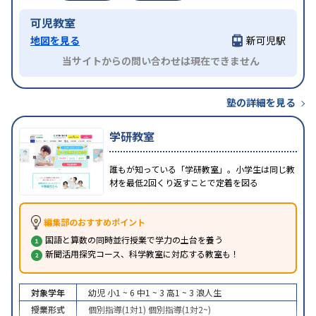
可児教室
地図を見る
新可児駅
当サイトからの問い合わせは現在できません
塾の詳細を見る
学研教室
誰もが知っている「学研教室」。小学生は同じ教
材を最低2回くり返すことで定着を図る
編集部のおすすめポイント
国語と算数の同時並行授業で学力の土台を養う
新聞活用探究コース、科学教室に対応する教室も！
対象学年
幼児
小1 ~ 6
中1 ~ 3
高1 ~ 3
浪人生
授業形式
個別指導(1対1)
個別指導(1対2~)