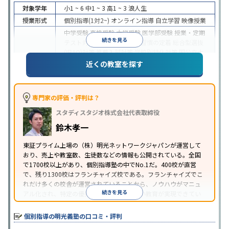
対象学年
小1 ~ 6
中1 ~ 3
高1 ~ 3
浪人生
授業形式
個別指導(1対2~)
オンライン指導
自立学習
映像授業
中学受験
高校受験
大学受験
医学部受験
授業・定期
続きを見る
テスト対策
内申点対策
学習習慣の定着
総合型選抜
(旧AO)対策
推薦入試対策
学校別特化対策
国公立大
目的
対策
私大対策
共通テスト対策
英検(英語検定)対策
近くの教室を探す
漢検(漢字検定)対策
数学特化対策
英語・英会話特化
対策
その他科目別特化対策
中高一貫校生に対応
特待生・奨学金制度あり
授業
専門家の評価・評判は？
の振替可能
不登校生に対応
学習にPC・タブレット
スタディスタジオ株式会社代表取締役
特徴
を利用
オンライン対応
1科目から受講可能
季節講
習のみの受講可
発達障害の子どもに対応
自習室あ
鈴木孝一
り
※2023年3月調査。
小学校高学年の個別指導塾アンケート調査方法
を参
東証プライム上場の（株）明光ネットワークジャパンが運営して
おり、売上や教室数、生徒数などの情報も公開されている。全国
照
で1700校以上があり、個別指導塾の中でNo.1だ。400校が直営
で、残り1300校はフランチャイズ校である。フランチャイズでこ
れだけ多くの校舎が運営されていることから、ノウハウがマニュ
続きを見る
アル化され、特定の優秀な人材に依存しない教育が実現できてい
ることが推測される。
個別指導の明光義塾の口コミ・評判