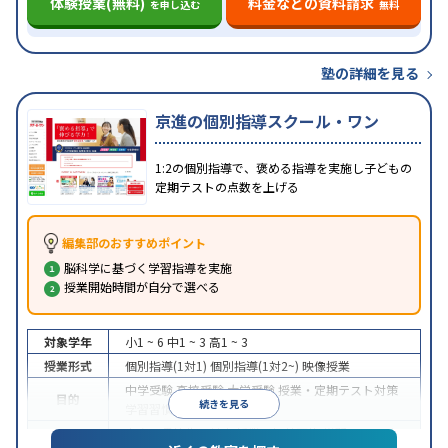
体験授業(無料)
料金などの資料請求
を申し込む
無料
塾の詳細を見る
京進の個別指導スクール・ワン
1:2の個別指導で、褒める指導を実施し子どもの
定期テストの点数を上げる
編集部のおすすめポイント
脳科学に基づく学習指導を実施
授業開始時間が自分で選べる
対象学年
小1 ~ 6
中1 ~ 3
高1 ~ 3
授業形式
個別指導(1対1)
個別指導(1対2~)
映像授業
中学受験
高校受験
大学受験
授業・定期テスト対策
目的
続きを見る
学習習慣の定着
中高一貫校生に対応
授業の振替可能
学習にPC・タ
特徴