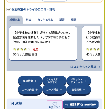
個別教室のトライの口コミ・評判
成績向上
料金
カリキュラム
講師
環境
【小学生時の通塾】勉強する習慣がついた。
【小学生時の通塾
勉強方法を理解した（小学5年時に子どもが
はり成績向上には
通塾。回答時期:2023年3月）
どもが通塾。回答時
4.0
4
50代 / 兵庫県 男性
40代 / 大阪府 女
口コミをもっと見る
こんな人に
メリット・
塾の特徴
おすすめ
デメリット
コース内容
コース料金
合格実績
可児校
電話する
通話料無料