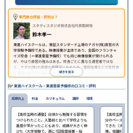
習のみの受講可
※2024年6月調査。
大学受験塾・予備校のアンケート調査方法
を参照
専門家の評価・評判は？
スタディスタジオ株式会社代表取締役
鈴木孝一
東進ハイスクールは、東証スタンダード上場のナガセ(株)直営の大
学受験予備校である。映像授業が主体であり、全国のフランチャ
イズ校舎（＝東進衛星予備校）でも同じ映像授業が受けられる
が、やはり直営の強みはある。校舎ごとに異なる運営者ではな
く、ナガセ(株)の直接の管理下にあるため、面談指導などが全校舎
続きを見る
で徹底されていて安心できる。
東進衛星予備校は、運営会社により指導方針や校舎のルールが異
なる。体験授業では、授業のみで判断するのではなく、担当者や
東進ハイスクール・東進衛星予備校の口コミ・評判
校舎雰囲気、校舎での合格実績などを確認すると良いだろう。
成績向上
料金
カリキュラム
講師
環境
【高校生時の通塾】日頃から勉強する習慣を
【高校生時の通
つけられたこと。入塾前と比べて学校よりも
分のペースで進
進度が早かったこともあり、成績が大きく伸
できた（大学受験
びた（大学受験で、週に7回程度授業・指
導。受講料は月8