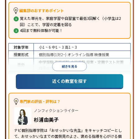
編集部のおすすめポイント
覚えた単元を、家庭学習や自習室で最低3回解く（小学生は2
回）ことで、学習の定着を図る
4回まで無料体験が可能！
対象学年
小1 ~ 6
中1 ~ 3
高1 ~ 3
授業形式
個別指導(1対2~)
オンライン指導
映像授業
中学受験
高校受験
大学受験
授業・定期テスト対策
目的
続きを見る
内申点対策
学習習慣の定着
成績保証制度あり
授業の振替可能
オンライン対応
近くの教室を探す
特徴
1科目から受講可能
季節講習のみの受講可
自習室あ
り
※2023年3月調査。
小学校高学年の個別指導塾アンケート調査方法
を参
照
専門家の評価・評判は？
ノンフィクションライター
杉浦由美子
ナビ個別指導学院は「おせっかいな先生」をキャッチコピーとし
て、おせっかいなまでの面倒見のよさ、褒める指導を心がける個