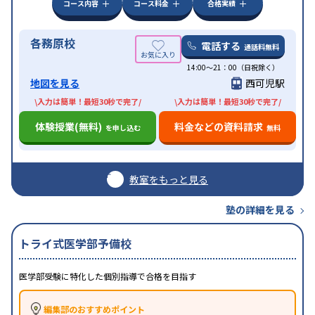
コース内容
コース料金
合格実績
各務原校
電話する
通話料無料
14:00〜21：00（日祝除く）
地図を見る
西可児駅
\入力は簡単！最短30秒で完了/
\入力は簡単！最短30秒で完了/
体験授業(無料)
料金などの資料請求
を申し込む
無料
教室をもっと見る
塾の詳細を見る
トライ式医学部予備校
医学部受験に特化した個別指導で合格を目指す
編集部のおすすめポイント