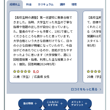
成績向上
料金
カリキュラム
講師
環境
【高校生時の通塾】第一志望校に無事合格で
【高校生時の通
きました。当時、大学生だった先生の丁寧な
て、目標や勉強
指導や宿題の出し方が自分に合っていまし
くれたことが、
た。塾長のサポートも手厚く、1対1で接して
る（大学受験で、
くださるところも良かったと思っています。
受講料は月35,
大学合格という大きな目標だけでなく、日々
スタイル：個別、
の小さな目標が明確になっていたので、今自
年5月）
分がどのあたりにいるのか、目処が立ちやす
かったように思います（大学受験で、週に1
回程度授業・指導。利用した主な授業スタイ
ル：個別。回答時期2024年5月）
5.0
4
21歳（学生） / 広島県 女性
20歳（学生） / 
口コミをもっと見る
こんな人に
メリット・
塾の特徴
おすすめ
デメリット