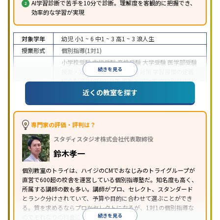
AI学習診断で苦手を10分で診断。理解度を客観的に把握でき、
効率的な学習が実現
対象学年
幼児
小1 ~ 6
中1 ~ 3
高1 ~ 3
浪人生
授業形式
個別指導(1対1)
小学校受験
中学受験
高校受験
大学受験
医学部受験
続きを見る
授業・定期テスト対策
内申点対策
学習習慣の定着
総合型選抜(旧AO)対策
推薦入試対策
学校別特化対
目的
策
国公立大対策
私大対策
共通テスト対策
英検(英
近くの教室を探す
語検定)対策
漢検(漢字検定)対策
数学特化対策
英
語・英会話特化対策
その他科目別特化対策
中高一貫校生に対応
授業の振替可能
不登校生に対
専門家の評価・評判は？
応
学習にPC・タブレットを利用
オンライン対応
1
特徴
スタディスタジオ株式会社代表取締役
科目から受講可能
季節講習のみの受講可
発達障害
の子どもに対応
自習室あり
鈴木孝一
※2023年3月調査。
小学校高学年の個別指導塾アンケート調査方法
を参
個別教室のトライは、ハイジのCMでおなじみのトライグループが
照
直営で600超の校舎を運営している個別指導塾だ。知名度も高く、
所属する講師の数も多い。講師がプロ、セレクト、スタンダード
とランク分けされていて、予算や目的に合わせて選ぶことができ
る。質を求めるならプロかセレクトになるが、1対1の個別指導な
続きを見る
のでそれなりの料金になる。