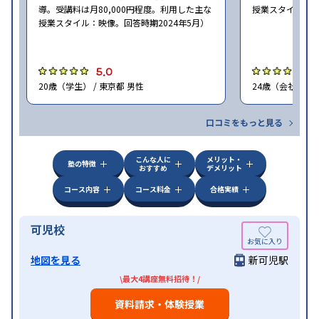
導。受講料は月80,000円程度。利用した主な
授業スタイル：映
授業スタイル：映像。回答時期2024年5月）
5.0
5
20歳（学生） / 東京都 男性
24歳（会社員<正
口コミをもっと見る
こんな人に
メリット・
塾の特徴
おすすめ
デメリット
コース内容
コース料金
合格実績
可児校
地図を見る
新可児駅
\最大4講座無料招待！/
資料請求・体験授業