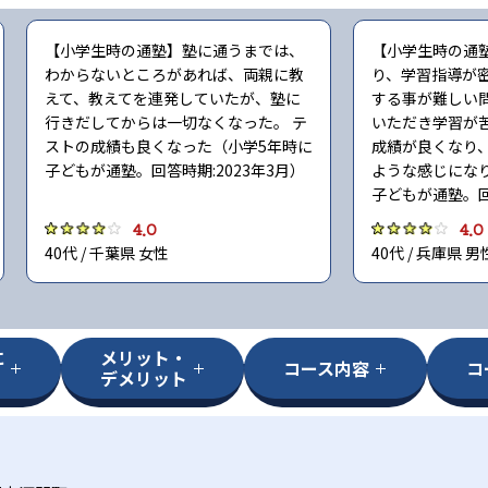
【小学生時の通塾】塾に通うまでは、
【小学生時の通
わからないところがあれば、両親に教
り、学習指導が
えて、教えてを連発していたが、塾に
する事が難しい
行きだしてからは一切なくなった。 テ
いただき学習が
ストの成績も良くなった（小学5年時に
成績が良くなり
子どもが通塾。回答時期:2023年3月）
ような感じにな
子どもが通塾。回
4.0
4.0
40代 / 千葉県 女性
40代 / 兵庫県 男
に
メリット・
コース内容
コ
デメリット