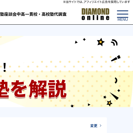
塾
座談会
中高一貫校・高校
塾代調査
！
塾を解説
変更