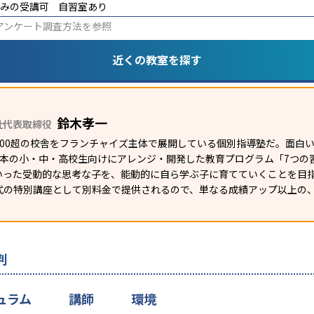
みの受講可
自習室あり
アンケート調査方法
を参照
近くの教室を探す
鈴木孝一
社代表取締役
1200超の校舎をフランチャイズ主体で展開している個別指導塾だ。面
日本の小・中・高校生向けにアレンジ・開発した教育プログラム「7つの
いった受動的な思考な子を、能動的に自ら学ぶ子に育てていくことを目
式の特別講座として別料金で提供されるので、単なる成績アップ以上の
判
ュラム
講師
環境