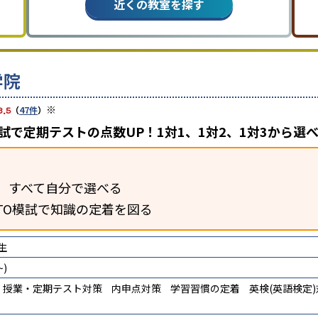
近くの教室を探す
学院
※
3.5
（
47件
）
模試で定期テストの点数UP！1対1、1対2、1対3から選
、すべて自分で選べる
TO模試で知識の定着を図る
生
)
授業・定期テスト対策
内申点対策
学習習慣の定着
英検(英語検定