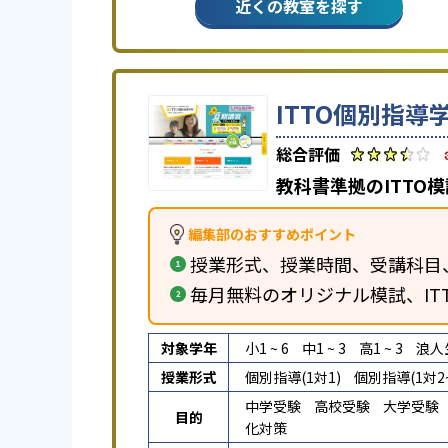
近くの教室を探す
ITTO個別指導
教科書準拠のITTO
編集部のおすすめポイント
授業形式、授業時間、受講科目
毎月無料のオリジナル模試、IT
対象学年
小1 ~ 6
中1 ~ 3
高1 ~ 3
浪人
授業形式
個別指導(1対1)
個別指導(1対2~
中学受験
高校受験
大学受験
目的
化対策