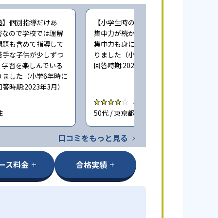
塾】個別指導だけあ
【小学生時の通塾】家だとどうしても
密なので学校では理解
集中力が続かない事があるため 塾では
問題も含めて指導して
集中力も身について成績向上につなが
苦手な子供が少しずつ
りました（小学6年時に子どもが通塾。
、学習を楽しんでいる
回答時期:2023年3月）
りました（小学6年時に
答時期:2023年3月）
4.0
性
50代 / 東京都 男性
口コミをもっと見る
ース料金
合格実績