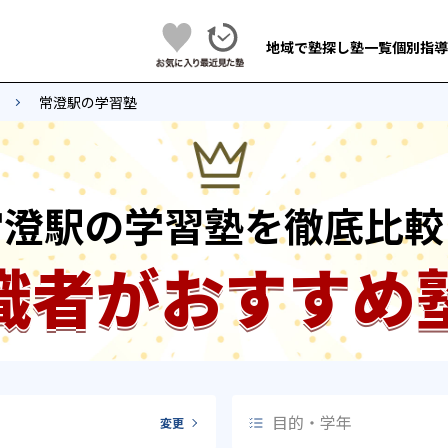
地域で塾探し
塾一覧
個別指導
常澄駅の学習塾
常澄駅の学習塾を徹底比較
識者がおすすめ
目的・学年
変更