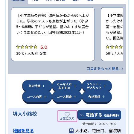
【小学生時の通塾】偏差値が45から60へ上が
【小学生時の通
った。学校のテストも点数が上がった（小学
かったけれど、
5〜6年時に子どもが通塾。塾のおすすめ度合
第一志望の学校に
い：まあ勧めたい。回答時期2023年11月）
もが通塾。塾の
い。回答時期202
5.0
5
30代 / 大阪府 女性
50代 / 大阪府 女
口コミをもっと見る
こんな人に
メリット・
塾の特徴
おすすめ
デメリット
コース内容
コース料金
合格実績
堺大小路校
電話する
通話料無料
受付時間：10:00～19:00
地図を見る
大小路、花田口、宿院駅