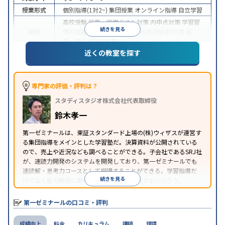
授業形式
個別指導(1対2~)
集団授業
オンライン指導
自立学習
高校受験
授業・定期テスト対策
内申点対策
学習習
続きを見る
目的
慣の定着
学校別特化対策
英検(英語検定)対策
英
語・英会話特化対策
近くの教室を探す
入塾に学力基準あり
学習にPC・タブレットを利用
特徴
オンライン対応
1科目から受講可能
季節講習のみの
受講可
※2023年10月調査。
小学校高学年の集団塾アンケート調査方法
を参照
専門家の評価・評判は？
スタディスタジオ株式会社代表取締役
鈴木孝一
第一ゼミナールは、東証スタンダード上場の(株)ウィザスが運営す
る集団指導をメインとした学習塾だ。決算資料が公開されている
ので、売上や近況なども調べることができる。子会社であるSRJ社
が、速読力開発のシステムを開発しており、第一ゼミナールでも
速読解・思考力コースとして受講することができる。学習指導だ
続きを見る
けでなく能力開発に興味がある場合は、相性がよいだろう。
第一ゼミナールの口コミ・評判
成績向上
料金
カリキュラム
講師
環境