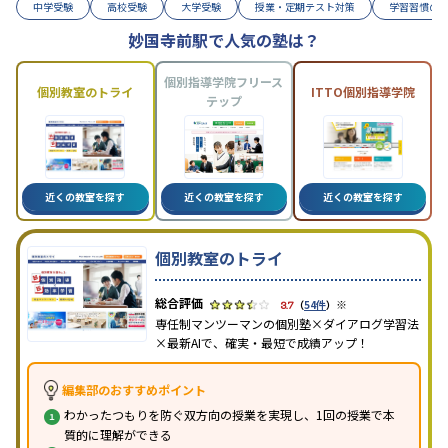
中学受験
高校受験
大学受験
授業・定期テスト対策
学習習慣の
妙国寺前駅で人気の塾は？
個別指導学院フリース
個別教室のトライ
ITTO個別指導学院
テップ
近くの教室を探す
近くの教室を探す
近くの教室を探す
個別教室のトライ
※
3.7
（
54件
）
専任制マンツーマンの個別塾×ダイアログ学習法
×最新AIで、確実・最短で成績アップ！
編集部のおすすめポイント
わかったつもりを防ぐ双方向の授業を実現し、1回の授業で本
質的に理解ができる