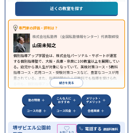
目的
化対策
国公立大対策
私大対策
共通テスト対策
英検
(英語検定)対策
漢検(漢字検定)対策
数学特化対策
英
近くの教室を探す
語・英会話特化対策
その他科目別特化対策
中高一貫校生に対応
授業の振替可能
不登校生に対
特徴
応
オンライン対応
1科目から受講可能
発達障害の
専門家の評価・評判は？
子どもに対応
自習室あり
株式会社私塾界 （全国私塾情報センター）代表取締役
山田未知之
個別指導アップ学習会は、株式会社パーソナル・サポートが運営
する個別指導塾で、大阪・兵庫・奈良に100教室以上を展開してい
る。幼児から浪人生が対象になっていて、英検対策コース・5教科
指導コース・応用コース・受験対策コースなど、豊富なコースが用
意されている。また、指導時間内なら何教科でも指導を受けられ
続きを見る
るのも、個別指導アップ学習会の特徴。
こんな人に
メリット・
塾の特徴
おすすめ
デメリット
コース内容
コース料金
合格実績
堺ザビエル公園前
電話する
通話料無料