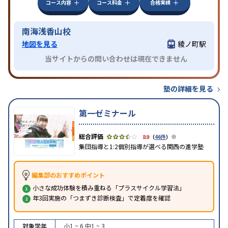
コース内容
コース料金
合格実績
南海浅香山校
地図を見る
綾ノ町駅
当サイトからの問い合わせは現在できません
塾の詳細を見る
第一ゼミナール
※
3.9
（
46件
）
集団指導と1:2個別指導が選べる関西の進学塾
編集部のおすすめポイント
小さな成功体験を積み重ねる「プラスサイクル学習法」
年3回実施の「つまずき診断検査」で定着度を確認
対象学年
小1 ~ 6
中1 ~ 3