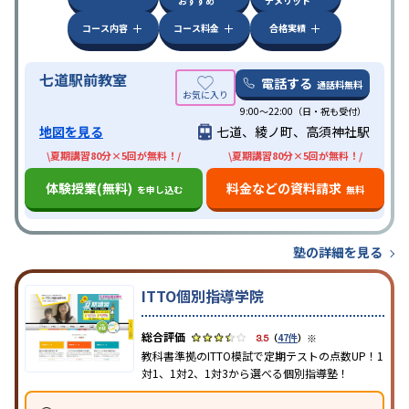
おすすめ
デメリット
コース内容
コース料金
合格実績
七道駅前教室
電話する
通話料無料
9:00～22:00（日・祝も受付）
地図を見る
七道、綾ノ町、高須神社駅
\夏期講習80分×5回が無料！/
\夏期講習80分×5回が無料！/
体験授業(無料)
料金などの資料請求
を申し込む
無料
塾の詳細を見る
ITTO個別指導学院
※
3.5
（
47件
）
教科書準拠のITTO模試で定期テストの点数UP！1
対1、1対2、1対3から選べる個別指導塾！