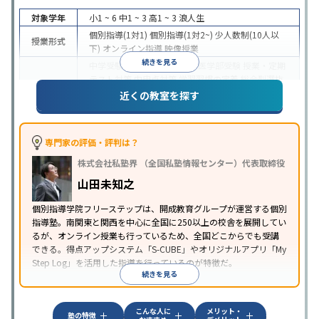
対象学年
小1 ~ 6
中1 ~ 3
高1 ~ 3
浪人生
個別指導(1対1)
個別指導(1対2~)
少人数制(10人以
授業形式
下)
オンライン指導
映像授業
続きを見る
中学受験
高校受験
大学受験
医学部受験
授業・定期
テスト対策
内申点対策
学習習慣の定着
総合型選抜
(旧AO)対策
推薦入試対策
学校別特化対策
国公立大
近くの教室を探す
目的
対策
私大対策
共通テスト対策
英検(英語検定)対策
漢検(漢字検定)対策
数学特化対策
英語・英会話特化
対策
その他科目別特化対策
専門家の評価・評判は？
中高一貫校生に対応
特待生・奨学金制度あり
成績
株式会社私塾界 （全国私塾情報センター）代表取締役
保証制度あり
授業の振替可能
学習にPC・タブレッ
特徴
トを利用
オンライン対応
1科目から受講可能
季節
山田未知之
講習のみの受講可
自習室あり
個別指導学院フリーステップは、開成教育グループが運営する個別
指導塾。南関東と関西を中心に全国に250以上の校舎を展開してい
るが、オンライン授業も行っているため、全国どこからでも受講
できる。得点アップシステム「S-CUBE」やオリジナルアプリ「My
Step Log」を活用した指導を行っているのが特徴だ。
続きを見る
こんな人に
メリット・
塾の特徴