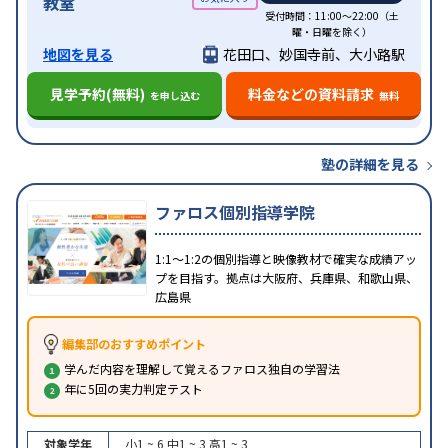
教室
受付時間：11:00～22:00（土
曜・日曜を除く）
地図を見る
花田口、妙国寺前、大小路駅
見学予約(無料)
料金などの資料請求
を申し込む
無料
塾の詳細を見る
ファロス個別指導学院
1:1〜1:2の個別指導と映像教材で確実な成績アッ
プを目指す。拠点は大阪府、兵庫県、和歌山県、
広島県
編集部のおすすめポイント
学んだ内容を理解して覚えるファロス独自の学習法
年に5回の実力判定テスト
対象学年
小1 ~ 6
中1 ~ 3
高1 ~ 3