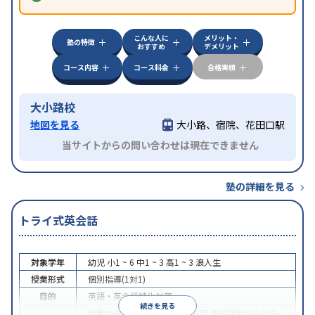
こんな人に
メリット・
塾の特徴
おすすめ
デメリット
コース内容
コース料金
合格実績
大小路校
地図を見る
大小路、宿院、花田口駅
当サイトからの問い合わせは現在できません
塾の詳細を見る
トライ式英会話
対象学年
幼児
小1 ~ 6
中1 ~ 3
高1 ~ 3
浪人生
授業形式
個別指導(1対1)
目的
英語・英会話特化対策
続きを見る
授業の振替可能
オンライン対応
季節講習のみの受