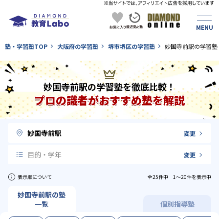
塾・学習塾TOP
大阪府の学習塾
堺市堺区の学習塾
妙国寺前駅の学習塾
妙国寺前駅の学習塾を徹底比較！
プロの識者がおすすめ塾を解説
妙国寺前駅
変更
目的・学年
変更
表示順について
全25件中 1〜20件を表示中
妙国寺前駅の塾
一覧
個別指導塾