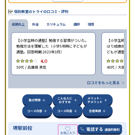
個別教室のトライの口コミ・評判
成績向上
料金
カリキュラム
講師
環境
【小学生時の通塾】勉強する習慣がついた。
【小学生時の通塾
勉強方法を理解した（小学5年時に子どもが
はり成績向上には
通塾。回答時期:2023年3月）
どもが通塾。回答時
4.0
4
50代 / 兵庫県 男性
40代 / 大阪府 女
口コミをもっと見る
こんな人に
メリット・
塾の特徴
おすすめ
デメリット
コース内容
コース料金
合格実績
堺駅前校
電話する
通話料無料