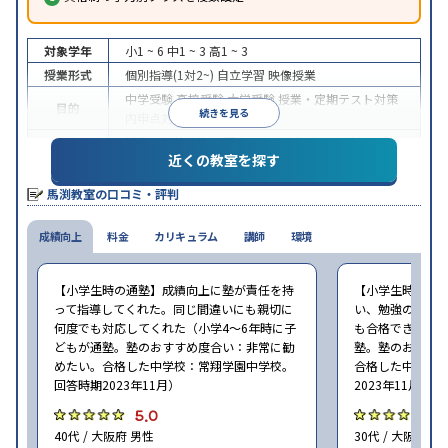
対象学年
小1 ~ 6
中1 ~ 3
高1 ~ 3
授業形式
個別指導(1対2~)
自立学習
映像授業
中学受験
高校受験
大学受験
授業・定期テスト対策
目的
続きを見る
内申点対策
学習習慣の定着
授業の振替可能
学習にPC・タブレットを利用
1科
特徴
近くの教室を探す
目から受講可能
※2023年10月調査。
小学校高学年の集団塾アンケート調査方法
を参照
馬渕教室の口コミ・評判
成績向上
料金
カリキュラム
講師
環境
【小学生時の通塾】成績向上に塾が責任を持
【小学生時の通
って指導してくれた。同じ間違いにも親切に
い、勉強の習慣が
何度でも対応してくれた（小学4〜6年時に子
も合格できた（小
どもが通塾。塾のおすすめ度合い：非常に勧
塾。塾のおすす
めたい。合格した中学校：常翔学園中学校。
合格した中学校
回答時期2023年11月）
2023年11月）
5.0
5
40代 / 大阪府 男性
30代 / 大阪府 女