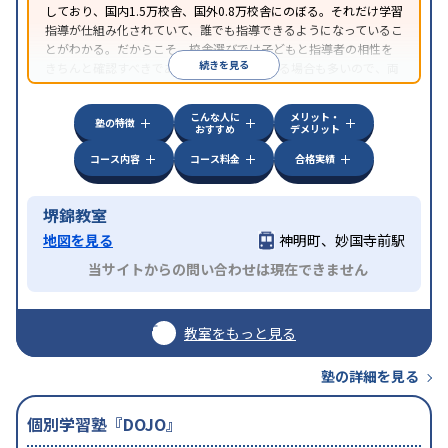
しており、国内1.5万校舎、国外0.8万校舎にのぼる。それだけ学習
指導が仕組み化されていて、誰でも指導できるようになっているこ
とがわかる。だからこそ、校舎選びでは子どもと指導者の相性を
続きを見る
きちんと確認すべきである。近所に2校舎ある場合も多いので、両
方見学してみることをオススメする。
こんな人に
メリット・
塾の特徴
おすすめ
デメリット
コース内容
コース料金
合格実績
堺錦教室
地図を見る
神明町、妙国寺前駅
当サイトからの問い合わせは現在できません
教室をもっと見る
塾の詳細を見る
個別学習塾『DOJO』