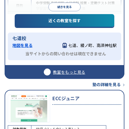
中学受験
高校受験
大学受験
授業・定期テスト対策
目的
続きを見る
学習習慣の定着
科目別特化対策
授業の振替可能
学習にPC・タブレットを利用
オン
特徴
近くの教室を探す
ライン対応
1科目から受講可能
七道校
地図を見る
七道、綾ノ町、高須神社駅
当サイトからの問い合わせは現在できません
教室をもっと見る
塾の詳細を見る
ECCジュニア
対象学年
幼児
小1 ~ 6
中1 ~ 3
高1 ~ 3