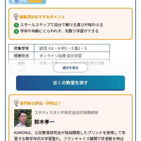
編集部のおすすめポイント
スモールステップで自分で解ける喜びが味わえる
学年や年齢にとらわれず、先取り学習ができる
対象学年
幼児
小1 ~ 6
中1 ~ 3
高1 ~ 3
授業形式
オンライン指導
自立学習
目的
授業・定期テスト対策
学習習慣の定着
続きを見る
特徴
オンライン対応
1科目から受講可能
近くの教室を探す
専門家の評価・評判は？
スタディスタジオ株式会社代表取締役
鈴木孝一
KUMONは、公文教育研究会が独自開発したプリントを使用して学
習する無学年式の学習塾だ。フランチャイズ展開で校舎数を伸ば