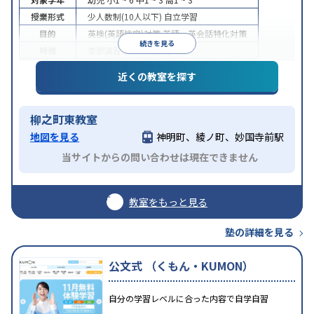
授業形式
少人数制(10人以下)
自立学習
目的
英検(英語検定)対策
英語・英会話特化対策
続きを見る
特徴
季節講習のみの受講可
近くの教室を探す
柳之町東教室
地図を見る
神明町、綾ノ町、妙国寺前駅
当サイトからの問い合わせは現在できません
教室をもっと見る
塾の詳細を見る
公文式 （くもん・KUMON）
自分の学習レベルに合った内容で自学自習