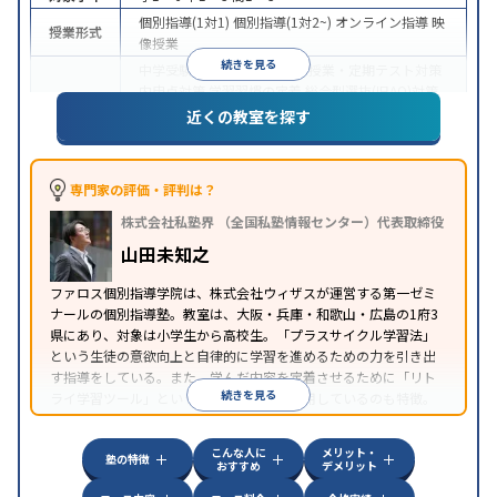
個別指導(1対1)
個別指導(1対2~)
オンライン指導
映
授業形式
像授業
続きを見る
中学受験
高校受験
大学受験
授業・定期テスト対策
内申点対策
学習習慣の定着
総合型選抜(旧AO)対策
目的
推薦入試対策
学校別特化対策
国公立大対策
私大対
近くの教室を探す
策
共通テスト対策
英検(英語検定)対策
数学特化対
策
英語・英会話特化対策
その他科目別特化対策
中高一貫校生に対応
授業の振替可能
不登校生に対
専門家の評価・評判は？
応
学習にPC・タブレットを利用
オンライン対応
1
特徴
株式会社私塾界 （全国私塾情報センター）代表取締役
科目から受講可能
季節講習のみの受講可
自習室あ
り
山田未知之
ファロス個別指導学院は、株式会社ウィザスが運営する第一ゼミ
ナールの個別指導塾。教室は、大阪・兵庫・和歌山・広島の1府3
県にあり、対象は小学生から高校生。「プラスサイクル学習法」
という生徒の意欲向上と自律的に学習を進めるための力を引き出
す指導をしている。また、学んだ内容を定着させるために「リト
続きを見る
ライ学習ツール」という独自のツールを活用しているのも特徴。
こんな人に
メリット・
塾の特徴
おすすめ
デメリット