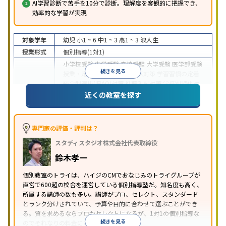
AI学習診断で苦手を10分で診断。理解度を客観的に把握でき、
効率的な学習が実現
対象学年
幼児
小1 ~ 6
中1 ~ 3
高1 ~ 3
浪人生
授業形式
個別指導(1対1)
小学校受験
中学受験
高校受験
大学受験
医学部受験
続きを見る
授業・定期テスト対策
内申点対策
学習習慣の定着
総合型選抜(旧AO)対策
推薦入試対策
学校別特化対
目的
策
国公立大対策
私大対策
共通テスト対策
英検(英
近くの教室を探す
語検定)対策
漢検(漢字検定)対策
数学特化対策
英
語・英会話特化対策
その他科目別特化対策
中高一貫校生に対応
授業の振替可能
不登校生に対
専門家の評価・評判は？
応
学習にPC・タブレットを利用
オンライン対応
1
特徴
スタディスタジオ株式会社代表取締役
科目から受講可能
季節講習のみの受講可
発達障害
の子どもに対応
自習室あり
鈴木孝一
※2023年3月調査。
小学校高学年の個別指導塾アンケート調査方法
を参
個別教室のトライは、ハイジのCMでおなじみのトライグループが
照
直営で600超の校舎を運営している個別指導塾だ。知名度も高く、
所属する講師の数も多い。講師がプロ、セレクト、スタンダード
とランク分けされていて、予算や目的に合わせて選ぶことができ
る。質を求めるならプロかセレクトになるが、1対1の個別指導な
続きを見る
のでそれなりの料金になる。