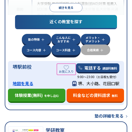
大学受験
医学部受験
総合型選抜(旧AO)対策
推薦入
続きを見る
目的
試対策
学校別特化対策
国公立大対策
私大対策
共通
テスト対策
近くの教室を探す
中高一貫校生に対応
授業の振替可能
不登校生に対
特徴
応
オンライン対応
1科目から受講可能
季節講習の
みの受講可
自習室あり
こんな人に
メリット・
塾の特徴
おすすめ
デメリット
コース内容
コース料金
合格実績
堺駅前校
電話する
通話料無料
9:00～23:00（土日祝も受付）
地図を見る
堺、大小路、花田口駅
体験授業(無料)
料金などの資料請求
を申し込む
無料
塾の詳細を見る
学研教室