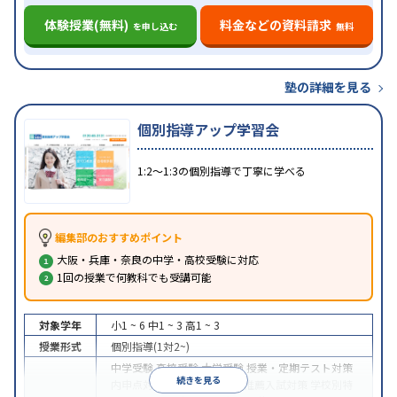
体験授業(無料)
料金などの資料請求
を申し込む
無料
塾の詳細を見る
個別指導アップ学習会
1:2〜1:3の個別指導で丁寧に学べる
編集部のおすすめポイント
大阪・兵庫・奈良の中学・高校受験に対応
1回の授業で何教科でも受講可能
対象学年
小1 ~ 6
中1 ~ 3
高1 ~ 3
授業形式
個別指導(1対2~)
中学受験
高校受験
大学受験
授業・定期テスト対策
続きを見る
内申点対策
学習習慣の定着
推薦入試対策
学校別特