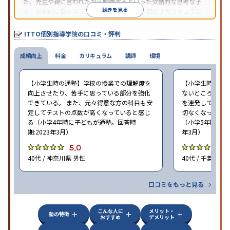
だ。先生や親に言われたから勉強するといった受動的な思考な子
続きを見る
を、能動的に自ら学ぶ子に育てていくことを目指すカリキュラム
である。個別指導の授業とは別に、集団授業形式の特別講座とし
て別料金で提供されるので、単なる成績アップ以上の、子どもの
ITTO個別指導学院の口コミ・評判
心の成長を求める家庭にオススメだ。
成績向上
料金
カリキュラム
講師
環境
【小学生時の通塾】学校の授業での理解度を
【小学生時の通
向上させたり、苦手に思っている部分を強化
ないところがあ
できている。 また、元々得意な方の科目も安
を連発していた
定してテストの点数が高くなっていると感じ
切なくなった。 
る（小学4年時に子どもが通塾。回答時
（小学5年時に子
期:2023年3月）
年3月）
5.0
4
40代 / 神奈川県 男性
40代 / 千葉県 女
口コミをもっと見る
こんな人に
メリット・
塾の特徴
おすすめ
デメリット