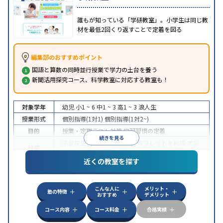
誰もが知っている「学研教室」。小学生は同じ教
材を最低2回くり返すことで定着を図る
編集部のおすすめポイント
国語と算数の同時並行授業で学力の土台を養う
新聞活用探究コース、科学教室に対応する教室も！
対象学年
幼児
小1 ~ 6
中1 ~ 3
高1 ~ 3
浪人生
授業形式
個別指導(1対1)
個別指導(1対2~)
目的
授業・定期テスト対策
学習習慣の定着
続きを見る
不登校生に対応
学習にPC・タブレットを利用
オン
特徴
ライン対応
近くの教室を探す
こんな人に
メリット・
塾の特徴
おすすめ
デメリット
コース内容
コース料金
合格実績