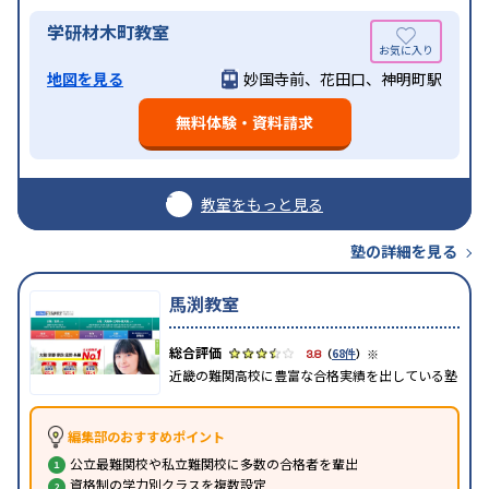
学研材木町教室
地図を見る
妙国寺前、花田口、神明町駅
無料体験・資料請求
教室をもっと見る
塾の詳細を見る
馬渕教室
※
3.8
（
68件
）
近畿の難関高校に豊富な合格実績を出している塾
編集部のおすすめポイント
公立最難関校や私立難関校に多数の合格者を輩出
資格制の学力別クラスを複数設定