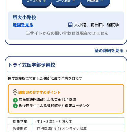
コース内容
コース料金
合格実績
堺大小路校
地図を見る
大小路、花田口、宿院駅
当サイトからの問い合わせは現在できません
塾の詳細を見る
トライ式医学部予備校
医学部受験に特化した個別指導で合格を目指す
編集部のおすすめポイント
医学部専門講師による完全1対1指導
現役医学生による進捗確認と徹底コーチング
対象学年
中1 ~ 3
高1 ~ 3
浪人生
授業形式
個別指導(1対1)
オンライン指導