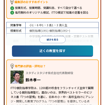
編集部のおすすめポイント
授業形式、授業時間、受講科目、すべて自分で選べる
毎月無料のオリジナル模試、ITTO模試で知識の定着を図る
対象学年
小1 ~ 6
中1 ~ 3
高1 ~ 3
浪人生
授業形式
個別指導(1対1)
個別指導(1対2~)
中学受験
高校受験
大学受験
授業・定期テスト対策
続きを見る
目的
内申点対策
学習習慣の定着
英検(英語検定)対策
漢
検(漢字検定)対策
英語・英会話特化対策
近くの教室を探す
1科目から受講可能
季節講習のみの受講可
自習室あ
特徴
り
※2023年3月調査。
小学校高学年の個別指導塾アンケート調査方法
を参
照
専門家の評価・評判は？
スタディスタジオ株式会社代表取締役
鈴木孝一
ITTO個別指導学院は、1200超の校舎をフランチャイズ主体で展開
している個別指導塾だ。面白いのは、世界的ベストセラーのビジ
ネス書『7つの習慣』を基に、日本の小・中・高校生向けにアレン
ジ・開発した教育プログラム「7つの習慣J」を提供している点