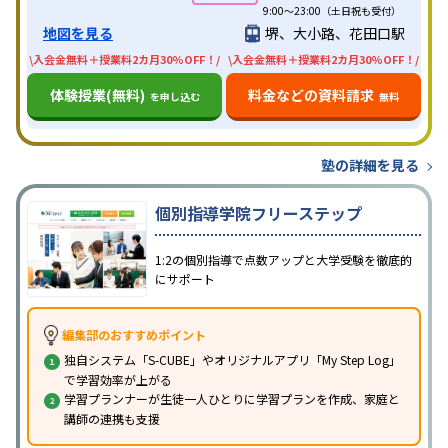
9:00～23:00（土日祝も受付）
地図を見る
堺、大小路、花田口駅
\入会金無料＋授業料2カ月30%OFF！/
\入会金無料＋授業料2カ月30%OFF！/
体験授業(無料)
料金などの資料請求
を申し込む
無料
塾の詳細を見る
個別指導学院フリーステップ
1:2の個別指導で点数アップと大学受験を徹底的
にサポート
編集部のおすすめポイント
独自システム「S-CUBE」やオリジナルアプリ「My Step Log」
で学習効率が上がる
学習プランナーが生徒一人ひとりに学習プランを作成、家庭と
講師の連携も支援