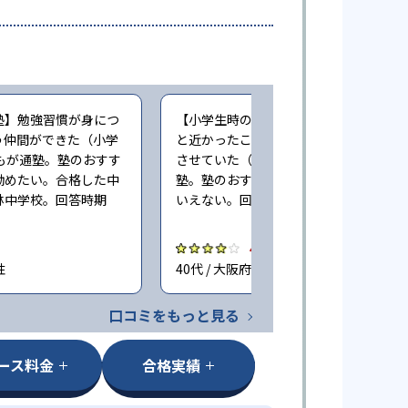
塾】勉強習慣が身につ
【小学生時の通塾】自宅から徒歩圏内
う仲間ができた（小学
と近かったこともあり、安心して通塾
もが通塾。塾のおすす
させていた（小学6年時に子どもが通
勧めたい。合格した中
塾。塾のおすすめ度合い：どちらとも
林中学校。回答時期
いえない。回答時期2023年11月）
4.0
性
40代 / 大阪府 男性
口コミをもっと見る
ース料金
合格実績