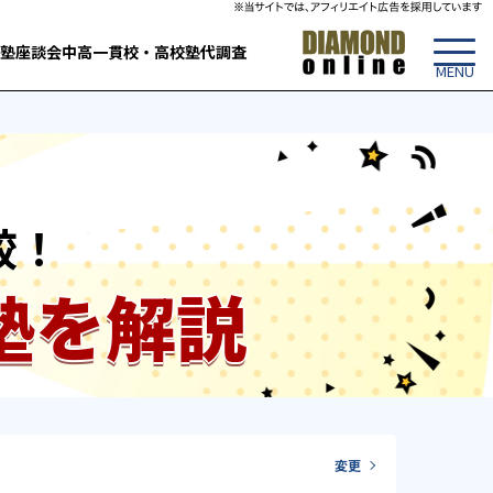
塾
座談会
中高一貫校・高校
塾代調査
較！
塾を解説
変更