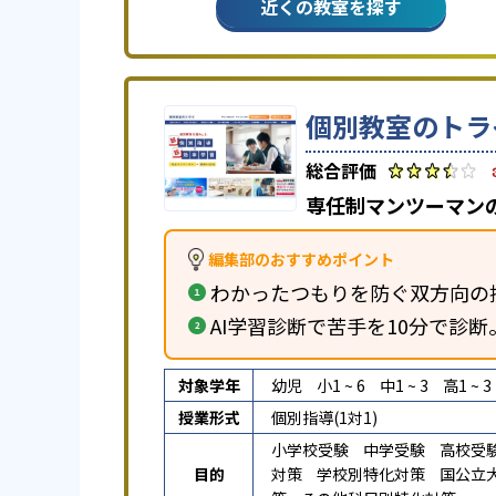
近くの教室を探す
個別教室のトラ
専任制マンツーマン
編集部のおすすめポイント
わかったつもりを防ぐ双方向の
AI学習診断で苦手を10分で診
対象学年
幼児
小1 ~ 6
中1 ~ 3
高1 ~ 3
授業形式
個別指導(1対1)
小学校受験
中学受験
高校受
目的
対策
学校別特化対策
国公立