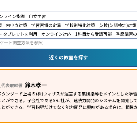
ンライン指導
自立学習
策
内申点対策
学習習慣の定着
学校別特化対策
英検(英語検定)対策
C・タブレットを利用
オンライン対応
1科目から受講可能
季節講習
ケート調査方法
を参照
近くの教室を探す
鈴木孝一
社代表取締役
スタンダード上場の(株)ウィザスが運営する集団指導をメインとした学
ことができる。子会社であるSRJ社が、速読力開発のシステムを開発し
ことができる。学習指導だけでなく能力開発に興味がある場合は、相性