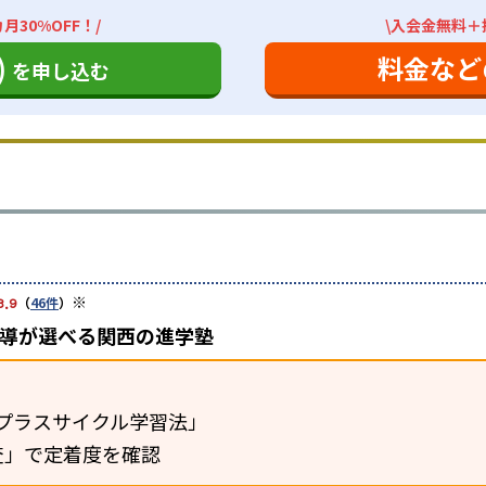
月30%OFF！/
\入会金無料＋授
)
料金など
を申し込む
※
3.9
（
46件
）
指導が選べる関西の進学塾
プラスサイクル学習法」
査」で定着度を確認