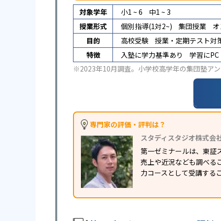
対象学年
小1 ~ 6
中1 ~ 3
授業形式
個別指導(1対2~)
集団授業
オ
目的
高校受験
授業・定期テスト対
特徴
入塾に学力基準あり
学習にP
※2023年10月調査。
小学校高学年の集団塾アン
専門家の評価・評判は？
スタディスタジオ株式会
第一ゼミナールは、東証
売上や近況なども調べる
力コースとして受講する