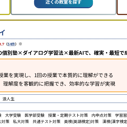
近くの教室を探す
イ
※
3.7
（
54件
）
の個別塾×ダイアログ学習法×最新AIで、確実・最短で
授業を実現し、1回の授業で本質的に理解ができる
断。理解度を客観的に把握でき、効率的な学習が実現
浪人生
験
大学受験
医学部受験
授業・定期テスト対策
内申点対策
学習習
大対策
私大対策
共通テスト対策
英検(英語検定)対策
漢検(漢字検定