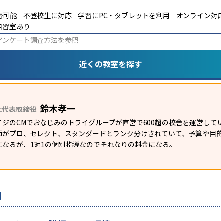
替可能
不登校生に対応
学習にPC・タブレットを利用
オンライン対
自習室あり
アンケート調査方法
を参照
近くの教室を探す
鈴木孝一
社代表取締役
イジのCMでおなじみのトライグループが直営で600超の校舎を運営して
師がプロ、セレクト、スタンダードとランク分けされていて、予算や目
になるが、1対1の個別指導なのでそれなりの料金になる。
判