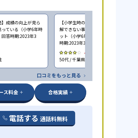
塾】成績の向上が見ら
【小学生時の通塾】個別指導だと、理
思っている（小学6年時
解できない事を質問しやすいのがメリ
答時期:2023年3
ット（小学6年時に子どもが通塾。回答
時期:2023年3月）
4.0
性
50代 / 千葉県 男性
口コミをもっと見る
ース料金
合格実績
電話する
通話料無料