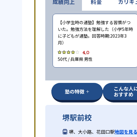
成績向上
料金
カリキ
【小学生時の通塾】勉強する習慣がつ
いた。勉強方法を理解した（小学5年時
に子どもが通塾。回答時期:2023年3
月）
4.0
50代 / 兵庫県 男性
こんな人
塾の特徴
おすすめ
堺駅前校
堺、大小路、花田口駅
地図を見