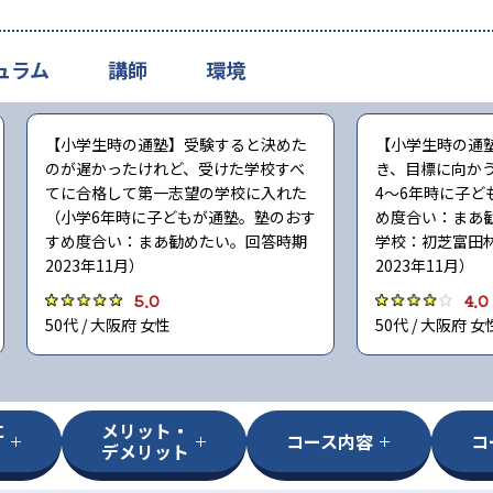
ュラム
講師
環境
【小学生時の通塾】受験すると決めた
【小学生時の通
のが遅かったけれど、受けた学校すべ
き、目標に向か
てに合格して第一志望の学校に入れた
4〜6年時に子ど
（小学6年時に子どもが通塾。塾のおす
め度合い：まあ
すめ度合い：まあ勧めたい。回答時期
学校：初芝富田
2023年11月）
2023年11月）
5.0
4.0
50代 / 大阪府 女性
50代 / 大阪府 女
に
メリット・
コース内容
コ
デメリット