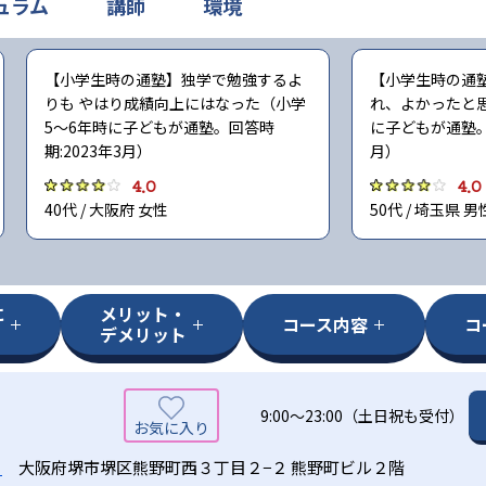
ュラム
講師
環境
【小学生時の通塾】独学で勉強するよ
【小学生時の通
りも やはり成績向上にはなった（小学
れ、よかったと
5〜6年時に子どもが通塾。回答時
に子どもが通塾。回
期:2023年3月）
月）
4.0
4.0
40代 / 大阪府 女性
50代 / 埼玉県 男
に
メリット・
コース内容
コ
デメリット
9:00～23:00（土日祝も受付）
る
大阪府堺市堺区熊野町西３丁目２−２ 熊野町ビル２階