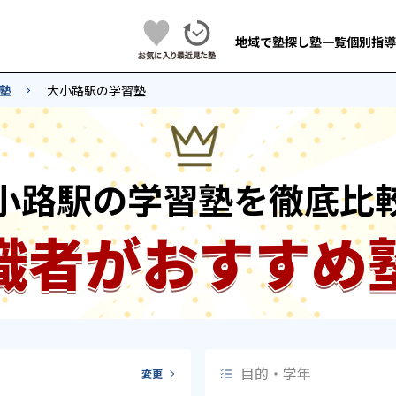
地域で塾探し
塾一覧
個別指導
塾
大小路駅の学習塾
小路駅の学習塾を徹底比
識者がおすすめ
目的・学年
変更