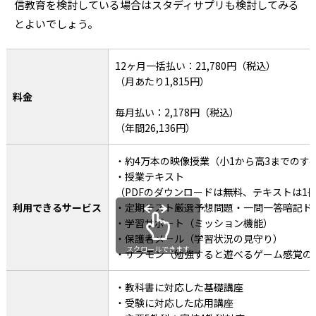
信教育を検討している場合はスタディサプリも検討してみる
とよいでしょう。
12ヶ月一括払い：21,780円（税込）
（月あたり1,815円）
料金
毎月払い：2,178円（税込）
（年間26,136円）
・約4万本の映像授業（小1から高3までのす
・授業テキスト
（PDFのダウンロードは無料、テキストは1冊1
利用できるサービス
・定期テスト厳選予想問題・一問一答暗記ド
・学習サポート（ミッション機能）
・保護者メール（学習状況の見守り）
スクロールできます
・サプモン（勉強すると遊べるゲーム感覚の
・教科書に対応した基礎講座
・受験に対応した応用講座