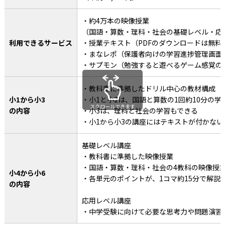
・約4万本の映像授業
（国語・算数・理科・社会の基礎レベル・応
利用できるサービス
・授業テキスト（PDFのダウンロードは無料、
・まなレポ（保護者向けの学習進捗管理画面
・サプモン（勉強すると遊べるゲーム感覚の
・教科書に準拠したドリル中心の教材構成
小1から小3
・小1と小2は、国語と算数の1回約10分の学
スクロールできます
の内容
・小3は、理科と社会の学習もできる
・小1から小3の講座にはテキストが付かない
基礎レベル講座
・教科書に準拠した映像授業
・国語・算数・理科・社会の4教科の映像授
小4から小6
・各単元のポイントが、1コマ約15分で解説
の内容
応用レベル講座
・中学受験に向けて必要な思考力や問題演習