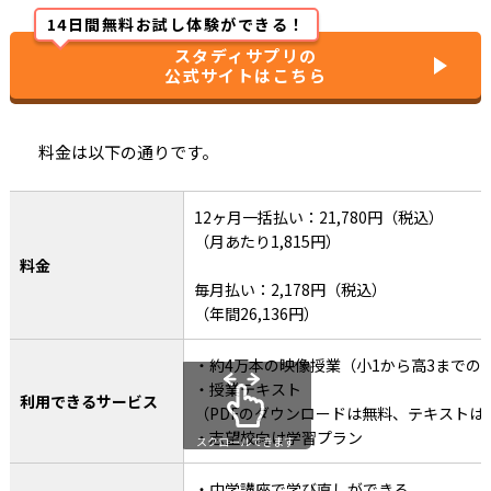
14日間無料お試し体験ができる！
スタディサプリの
公式サイトはこちら
料金は以下の通りです。
12ヶ月一括払い：21,780円（税込）
（月あたり1,815円）
料金
毎月払い：2,178円（税込）
（年間26,136円）
・約4万本の映像授業（小1から高3までの
・授業テキスト
利用できるサービス
（PDFのダウンロードは無料、テキストは1
・志望校向け学習プラン
スクロールできます
・中学講座で学び直しができる