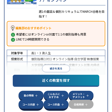
週1の面談＆個別カリキュラムでMARCH合格を目
指す！
編集部のおすすめポイント
希望者にはオンラインor対面で1:1の個別指導も用意
LINEで24時間質問できる
対象学年
高1 ~ 3
浪人生
授業形式
個別指導(1対1)
オンライン指導
自立学習
映像授業
大学受験
医学部受験
授業・定期テスト対策
内申点
続きを見る
目的
対策
学習習慣の定着
総合型選抜(旧AO)対策
推薦入
試対策
学校別特化対策
近くの教室を探す
中高一貫校生に対応
授業の振替可能
不登校生に対
特徴
応
学習にPC・タブレットを利用
オンライン対応
1
科目から受講可能
こんな人に
メリット・
塾の特徴
おすすめ
デメリット
コース内容
コース料金
合格実績