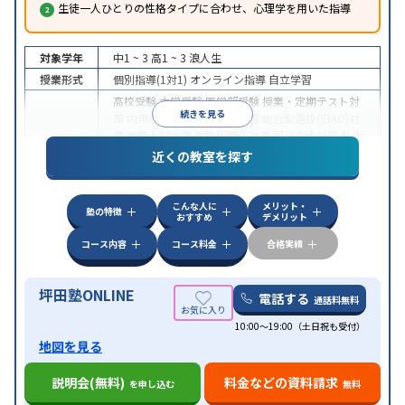
生徒一人ひとりの性格タイプに合わせ、心理学を用いた指導
対象学年
中1 ~ 3
高1 ~ 3
浪人生
授業形式
個別指導(1対1)
オンライン指導
自立学習
高校受験
大学受験
医学部受験
授業・定期テスト対
続きを見る
策
内申点対策
学習習慣の定着
総合型選抜(旧AO)対
策
推薦入試対策
学校別特化対策
国公立大対策
私大
目的
対策
共通テスト対策
英検(英語検定)対策
漢検(漢字
近くの教室を探す
検定)対策
数学特化対策
英語・英会話特化対策
その
他科目別特化対策
こんな人に
メリット・
中高一貫校生に対応
授業の振替可能
不登校生に対
塾の特徴
おすすめ
デメリット
応
学習にPC・タブレットを利用
オンライン対応
1
特徴
科目から受講可能
季節講習のみの受講可
発達障害
コース内容
コース料金
合格実績
の子どもに対応
坪田塾ONLINE
電話する
通話料無料
10:00～19:00（土日祝も受付）
地図を見る
説明会(無料)
料金などの資料請求
を申し込む
無料