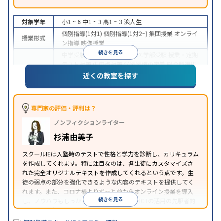
対象学年
小1 ~ 6
中1 ~ 3
高1 ~ 3
浪人生
個別指導(1対1)
個別指導(1対2~)
集団授業
オンライ
授業形式
ン指導
映像授業
続きを見る
中学受験
高校受験
大学受験
医学部受験
授業・定期
テスト対策
内申点対策
学習習慣の定着
総合型選抜
(旧AO)対策
推薦入試対策
学校別特化対策
国公立大
近くの教室を探す
目的
対策
私大対策
共通テスト対策
英検(英語検定)対策
漢検(漢字検定)対策
数学特化対策
その他科目別特化
対策
専門家の評価・評判は？
中高一貫校生に対応
オンライン対応
1科目から受講
特徴
ノンフィクションライター
可能
季節講習のみの受講可
自習室あり
※2023年3月調査。
小学校高学年の個別指導塾アンケート調査方法
を参
杉浦由美子
照
スクールIEは入塾時のテストで性格と学力を診断し、カリキュラム
を作成してくれます。特に注目なのは、各生徒にカスタマイズさ
れた完全オリジナルテキストを作成してくれるという点です。生
徒の弱点の部分を強化できるような内容のテキストを提供してく
れます。また、コロナ禍よりずっと前からオンライン授業を導入
続きを見る
し、ノウハウもしっかりとしています。AIやICTの活用の先駆者的
な個別指導塾です。