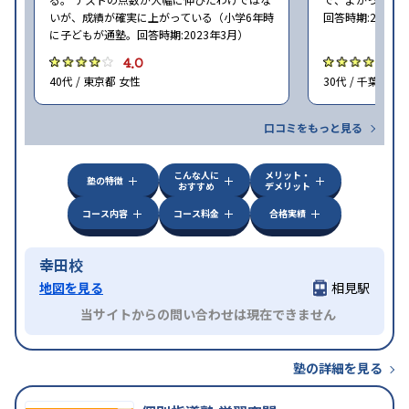
いが、成績が確実に上がっている（小学6年時
回答時期:2023年
に子どもが通塾。回答時期:2023年3月）
4.0
4
40代 / 東京都 女性
30代 / 千葉県 女
口コミをもっと見る
こんな人に
メリット・
塾の特徴
おすすめ
デメリット
コース内容
コース料金
合格実績
幸田校
地図を見る
相見駅
当サイトからの問い合わせは現在できません
塾の詳細を見る