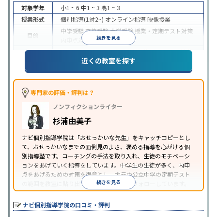
対象学年
小1 ~ 6
中1 ~ 3
高1 ~ 3
授業形式
個別指導(1対2~)
オンライン指導
映像授業
中学受験
高校受験
大学受験
授業・定期テスト対策
目的
続きを見る
内申点対策
学習習慣の定着
成績保証制度あり
授業の振替可能
オンライン対応
近くの教室を探す
特徴
1科目から受講可能
季節講習のみの受講可
自習室あ
り
※2023年3月調査。
小学校高学年の個別指導塾アンケート調査方法
を参
照
専門家の評価・評判は？
ノンフィクションライター
杉浦由美子
ナビ個別指導学院は「おせっかいな先生」をキャッチコピーとし
て、おせっかいなまでの面倒見のよさ、褒める指導を心がける個
別指導塾です。コーチングの手法を取り入れ、生徒のモチベーシ
ョンをあげていく指導をしています。中学生の生徒が多く、内申
点をあげるための対策を得意とし、地元の公立中学の定期テスト
続きを見る
の範囲を教室に貼り出すなど手厚く学習をフォローしています。
オリジナルテキストを使用しており、特に英語は各教科書に合わ
せたテキストを使った「先取り学習」で理解度を深められます。
ナビ個別指導学院の口コミ・評判