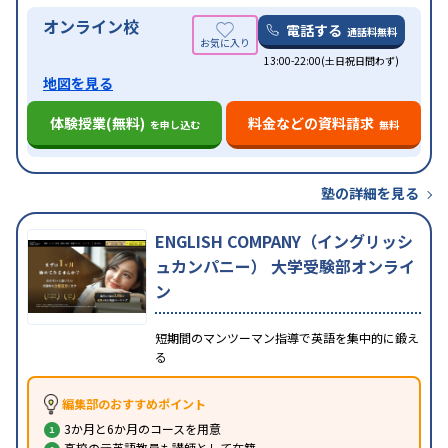
オンライン校
電話する
通話料無料
13:00-22:00(土日祝日問わず)
地図を見る
体験授業(無料)
料金などの資料請求
を申し込む
無料
塾の詳細を見る
ENGLISH COMPANY（イングリッシ
ュカンパニー） 大学受験部オンライ
ン
短期間のマンツーマン指導で英語を集中的に鍛え
る
編集部のおすすめポイント
3か月と6か月のコースを用意
高校の元英語教員も講師として在籍