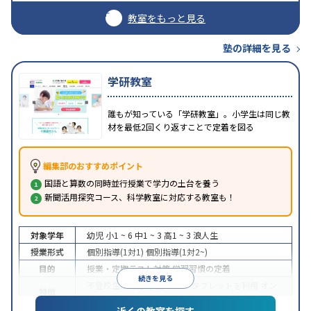
教室をもっと見る
塾の詳細を見る
学研教室
誰もが知っている「学研教室」。小学生は同じ教
材を最低2回くり返すことで定着を図る
編集部のおすすめポイント
国語と算数の同時並行授業で学力の土台を養う
新聞活用探究コース、科学教室に対応する教室も！
対象学年
幼児
小1 ~ 6
中1 ~ 3
高1 ~ 3
浪人生
授業形式
個別指導(1対1)
個別指導(1対2~)
目的
授業・定期テスト対策
学習習慣の定着
続きを見る
不登校生に対応
学習にPC・タブレットを利用
オン
特徴
ライン対応
近くの教室を探す