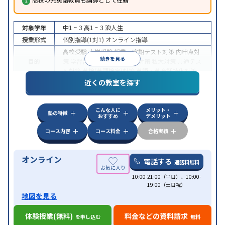
対象学年
中1 ~ 3
高1 ~ 3
浪人生
授業形式
個別指導(1対1)
オンライン指導
高校受験
大学受験
授業・定期テスト対策
内申点対
続きを見る
目的
策
学習習慣の定着
国公立大対策
私大対策
共通テス
ト対策
英検(英語検定)対策
英語・英会話特化対策
近くの教室を探す
中高一貫校生に対応
授業の振替可能
不登校生に対
特徴
応
学習にPC・タブレットを利用
オンライン対応
1
科目から受講可能
こんな人に
メリット・
塾の特徴
おすすめ
デメリット
コース内容
コース料金
合格実績
オンライン
電話する
通話料無料
10:00-21:00（平日）、10:00-
19:00（土日祝）
地図を見る
体験授業(無料)
料金などの資料請求
を申し込む
無料