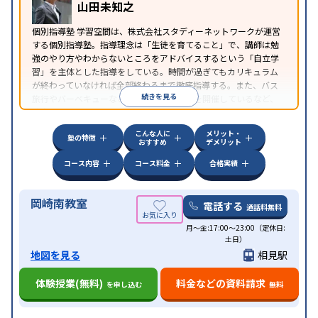
山田未知之
個別指導塾 学習空間は、株式会社スタディーネットワークが運営
する個別指導塾。指導理念は「生徒を育てること」で、講師は勉
強のやり方やわからないところをアドバイスするという「自立学
習」を主体とした指導をしている。時間が過ぎてもカリキュラム
が終わっていなければ全部終わるまで徹底指導する。また、バス
続きを見る
旅行やバーベキューなどの「校外学習会」を開催しているなど、
独自の取り組みを行っている。
こんな人に
メリット・
塾の特徴
おすすめ
デメリット
コース内容
コース料金
合格実績
岡崎南教室
電話する
通話料無料
月〜金:17:00〜23:00（定休日:
土日）
地図を見る
相見駅
体験授業(無料)
料金などの資料請求
を申し込む
無料