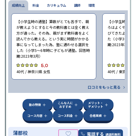
成績向上
料金
カリキュラム
講師
環境
【小学生時の通塾】算数がとても苦手で、親
【小学生時の通
が教えようとすると今の教科書とは全く教え
ろはよくやり方
方が違った。その為、親がまず教科書をよく
びてきたようで
読んでから教える。という実に時間がかかる
た（小学3〜6年
事になってしまった為、塾に通わせる選択を
期:2023年3月）
した（小学5〜6年時に子どもが通塾。回答時
期:2023年3月）
5.0
4
40代 / 神奈川県 女性
40代 / 東京都 女
口コミをもっと見る
こんな人に
メリット・
塾の特徴
おすすめ
デメリット
コース内容
コース料金
合格実績
蒲郡校
電話する
通話料無料