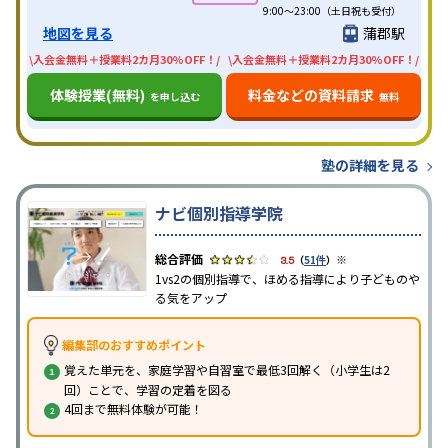
9:00～23:00（土日祝も受付）
地図を見る
蒲郡駅
\入会金無料＋授業料2カ月30%OFF！/
\入会金無料＋授業料2カ月30%OFF！/
体験授業(無料)
料金などの資料請求
を申し込む
無料
塾の詳細を見る
ナビ個別指導学院
※
3.5
（
51件
）
1vs2の個別指導で、ほめる指導により子どものや
る気をアップ
編集部のおすすめポイント
覚えた単元を、家庭学習や自習室で最低3回解く（小学生は2
回）ことで、学習の定着を図る
4回まで無料体験が可能！