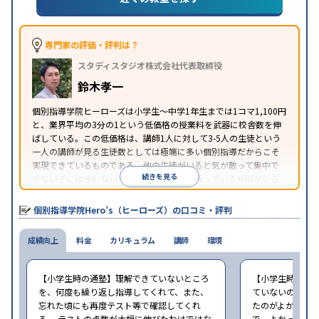
※2023年3月調査。
小学校高学年の個別指導塾アンケート調査方法
を参
照
専門家の評価・評判は？
スタディスタジオ株式会社代表取締役
鈴木孝一
個別指導学院ヒーローズは小学生〜中学1年生までは1コマ1,100円
と、業界平均の3分の1という低価格の授業料を武器に校舎数を伸
ばしている。この低価格は、講師1人に対して3-5人の生徒という
一人の講師が見る生徒数としては極端に多い個別指導だからこそ
実現できているものである。他の生徒がいると気が散って集中で
続きを見る
きない子には合わないが、周りに一緒に頑張っている仲間がいる
ほうが頑張れるタイプの子にはとてもコスパがいいと言える。
個別指導学院Hero’s（ヒーローズ）の口コミ・評判
成績向上
料金
カリキュラム
講師
環境
【小学生時の通塾】理解できていないところ
【小学生時の通
を、何度も繰り返し指導してくれて、また、
ていないので、
忘れた頃にも再度テスト等で確認してくれ
たのがよかった
る。 テストの点数が大幅に伸びたわけではな
で、よかった（小