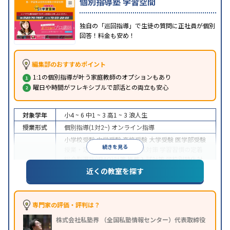
個別指導塾 学習空間
独自の「巡回指導」で生徒の質問に正社員が個別
回答！料金も安め！
編集部のおすすめポイント
1:1の個別指導が叶う家庭教師のオプションもあり
曜日や時間がフレキシブルで部活との両立も安心
対象学年
小4 ~ 6
中1 ~ 3
高1 ~ 3
浪人生
授業形式
個別指導(1対2~)
オンライン指導
小学校受験
中学受験
高校受験
大学受験
医学部受験
続きを見る
授業・定期テスト対策
内申点対策
学習習慣の定着
総合型選抜(旧AO)対策
推薦入試対策
学校別特化対
目的
策
国公立大対策
私大対策
共通テスト対策
英検(英
近くの教室を探す
語検定)対策
漢検(漢字検定)対策
数学特化対策
英
語・英会話特化対策
その他科目別特化対策
中高一貫校生に対応
成績保証制度あり
授業の振替
専門家の評価・評判は？
可能
不登校生に対応
学習にPC・タブレットを利用
特徴
株式会社私塾界 （全国私塾情報センター）代表取締役
オンライン対応
季節講習のみの受講可
発達障害の
子どもに対応