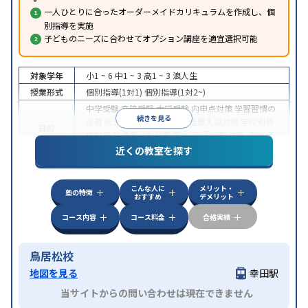
一人ひとりに合ったオーダーメイドカリキュラムを作成し、個
別指導を実施
子どものニーズに合わせてオプション講座を適宜選択可能
対象学年
小1 ~ 6
中1 ~ 3
高1 ~ 3
浪人生
授業形式
個別指導(1対1)
個別指導(1対2~)
中学受験
高校受験
大学受験
内申点対策
学習習慣の
続きを見る
定着
総合型選抜(旧AO)対策
推薦入試対策
学校別特
目的
化対策
共通テスト対策
英検(英語検定)対策
漢検(漢
字検定)対策
英語・英会話特化対策
近くの教室を探す
中高一貫校生に対応
授業の振替可能
不登校生に対
特徴
応
1科目から受講可能
季節講習のみの受講可
自習
こんな人に
メリット・
室あり
塾の特徴
おすすめ
デメリット
コース内容
コース料金
合格実績
鳥居松校
地図を見る
幸田駅
当サイトからの問い合わせは現在できません