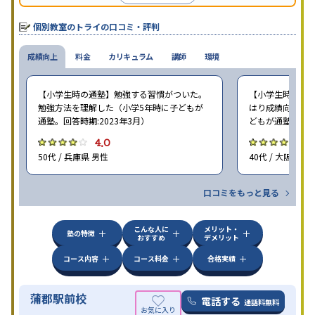
個別教室のトライの口コミ・評判
成績向上
料金
カリキュラム
講師
環境
【小学生時の通塾】勉強する習慣がついた。
【小学生時の通塾
勉強方法を理解した（小学5年時に子どもが
はり成績向上には
通塾。回答時期:2023年3月）
どもが通塾。回答時
4.0
4
50代 / 兵庫県 男性
40代 / 大阪府 女
口コミをもっと見る
こんな人に
メリット・
塾の特徴
おすすめ
デメリット
コース内容
コース料金
合格実績
蒲郡駅前校
電話する
通話料無料