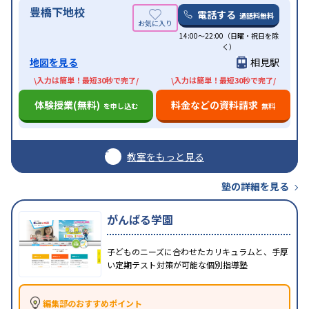
豊橋下地校
電話する
通話料無料
14:00〜22:00（日曜・祝日を除
く）
地図を見る
相見駅
\入力は簡単！最短30秒で完了/
\入力は簡単！最短30秒で完了/
体験授業(無料)
料金などの資料請求
を申し込む
無料
教室をもっと見る
塾の詳細を見る
がんばる学園
子どものニーズに合わせたカリキュラムと、手厚
い定期テスト対策が可能な個別指導塾
編集部のおすすめポイント