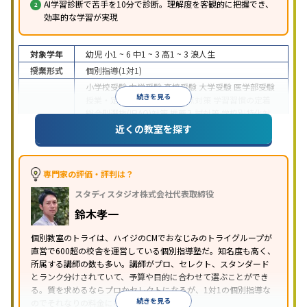
AI学習診断で苦手を10分で診断。理解度を客観的に把握でき、
効率的な学習が実現
対象学年
幼児
小1 ~ 6
中1 ~ 3
高1 ~ 3
浪人生
授業形式
個別指導(1対1)
小学校受験
中学受験
高校受験
大学受験
医学部受験
続きを見る
授業・定期テスト対策
内申点対策
学習習慣の定着
総合型選抜(旧AO)対策
推薦入試対策
学校別特化対
目的
策
国公立大対策
私大対策
共通テスト対策
英検(英
近くの教室を探す
語検定)対策
漢検(漢字検定)対策
数学特化対策
英
語・英会話特化対策
その他科目別特化対策
中高一貫校生に対応
授業の振替可能
不登校生に対
専門家の評価・評判は？
応
学習にPC・タブレットを利用
オンライン対応
1
特徴
スタディスタジオ株式会社代表取締役
科目から受講可能
季節講習のみの受講可
発達障害
の子どもに対応
自習室あり
鈴木孝一
※2023年3月調査。
小学校高学年の個別指導塾アンケート調査方法
を参
個別教室のトライは、ハイジのCMでおなじみのトライグループが
照
直営で600超の校舎を運営している個別指導塾だ。知名度も高く、
所属する講師の数も多い。講師がプロ、セレクト、スタンダード
とランク分けされていて、予算や目的に合わせて選ぶことができ
る。質を求めるならプロかセレクトになるが、1対1の個別指導な
続きを見る
のでそれなりの料金になる。