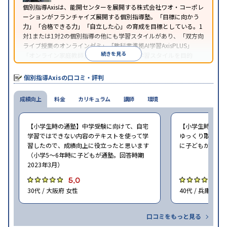
個別指導Axisは、能開センターを展開する株式会社ワオ・コーポレ
ーションがフランチャイズ展開する個別指導塾。「目標に向かう
力」「合格できる力」「自立した心」の育成を目標としている。1
対1または1対2の個別指導の他にも学習スタイルがあり、「双方向
ライブ授業のオンラインゼミ」「教科書準拠AI学習AxisPLUS」
続きを見る
「オンライン家庭教師」など、さまざまな学習スタイルを目的
別・科目別に選択することができる。
個別指導Axisの口コミ・評判
成績向上
料金
カリキュラム
講師
環境
【小学生時の通塾】中学受験に向けて、自宅
【小学生時の通
学習ではできない内容のテキストを使って学
ゆっくり取り組む
習したので、成績向上に役立ったと思います
に子どもが通塾。
（小学5〜6年時に子どもが通塾。回答時期
2023年3月）
5.0
5
30代 / 大阪府 女性
40代 / 兵庫県 女
口コミをもっと見る