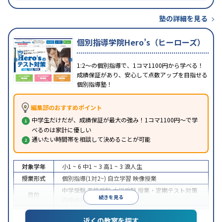
塾の詳細を見る
個別指導学院Hero’s（ヒーローズ）
1:2～の個別指導で、1コマ1100円から学べる！
成績保証があり、安心して点数アップを目指せる
個別指導塾！
編集部のおすすめポイント
中学生だけだが、成績保証が最大の強み！1コマ1100円～で学
べるのは家計に優しい
通いたい時間帯を相談して決めることが可能
対象学年
小1 ~ 6
中1 ~ 3
高1 ~ 3
浪人生
授業形式
個別指導(1対2~)
自立学習
映像授業
中学受験
高校受験
大学受験
授業・定期テスト対策
目的
続きを見る
内申点対策
学習習慣の定着
中高一貫校生に対応
成績保証制度あり
授業の振替
特徴
近くの教室を探す
可能
1科目から受講可能
季節講習のみの受講可