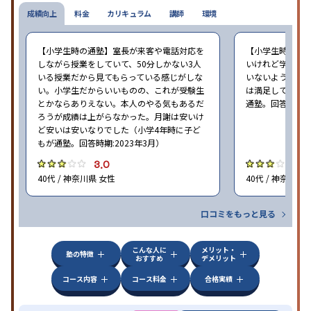
成績向上
料金
カリキュラム
講師
環境
【小学生時の通塾】室長が来客や電話対応を
【小学生時の通
しながら授業をしていて、50分しかない3人
いけれど学校の
いる授業だから見てもらっている感じがしな
いないような部
い。小学生だからいいものの、これが受験生
は満足しています
とかならありえない。本人のやる気もあるだ
通塾。回答時期:2
ろうが成績は上がらなかった。月謝は安いけ
ど安いは安いなりでした（小学4年時に子ど
もが通塾。回答時期:2023年3月）
3.0
3
40代 / 神奈川県 女性
40代 / 神奈川県
口コミをもっと見る
こんな人に
メリット・
塾の特徴
おすすめ
デメリット
コース内容
コース料金
合格実績