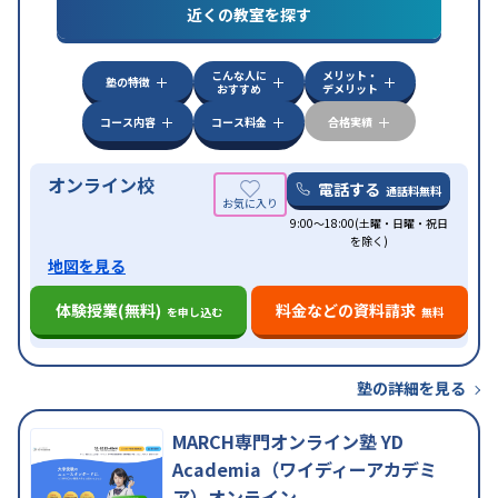
特徴
近くの教室を探す
応
自習室あり
こんな人に
メリット・
塾の特徴
おすすめ
デメリット
コース内容
コース料金
合格実績
オンライン校
電話する
通話料無料
9:00～18:00(土曜・日曜・祝日
を除く)
地図を見る
体験授業(無料)
料金などの資料請求
を申し込む
無料
塾の詳細を見る
MARCH専門オンライン塾 YD
Academia（ワイディーアカデミ
ア）オンライン