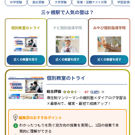
中学受験
高校受験
大学受験
授業・定期テスト対策
学習習慣の
三ヶ根駅で人気の塾は？
個別教室のトライ
ナビ個別指導学院
みやび個別指導学院
近くの教室を探す
近くの教室を探す
近くの教室を探す
個別教室のトライ
※
3.7
（
54件
）
専任制マンツーマンの個別塾×ダイアログ学習法
×最新AIで、確実・最短で成績アップ！
編集部のおすすめポイント
わかったつもりを防ぐ双方向の授業を実現し、1回の授業で本
質的に理解ができる