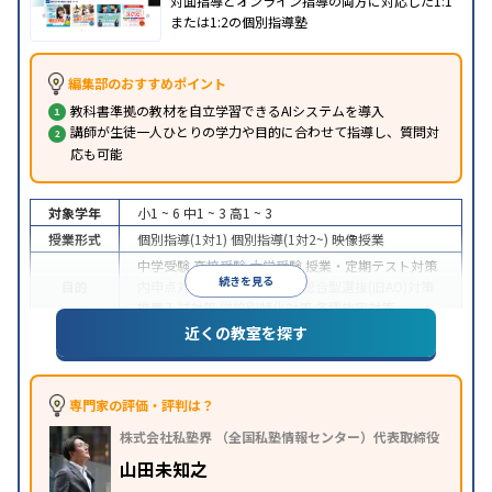
対面指導とオンライン指導の両方に対応した1:1
または1:2の個別指導塾
編集部のおすすめポイント
教科書準拠の教材を自立学習できるAIシステムを導入
講師が生徒一人ひとりの学力や目的に合わせて指導し、質問対
応も可能
対象学年
小1 ~ 6
中1 ~ 3
高1 ~ 3
授業形式
個別指導(1対1)
個別指導(1対2~)
映像授業
中学受験
高校受験
大学受験
授業・定期テスト対策
続きを見る
目的
内申点対策
学習習慣の定着
総合型選抜(旧AO)対策
推薦入試対策
学校別特化対策
各種検定対策
近くの教室を探す
授業の振替可能
学習にPC・タブレットを利用
オン
特徴
ライン対応
1科目から受講可能
季節講習のみの受講
可
※2023年3月調査。
小学校高学年の個別指導塾アンケート調査方法
を参
専門家の評価・評判は？
照
株式会社私塾界 （全国私塾情報センター）代表取締役
山田未知之