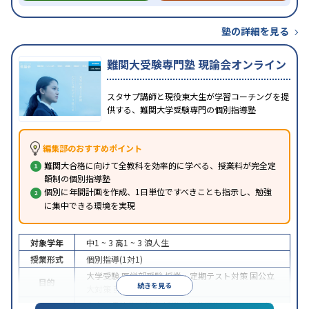
塾の詳細を見る
難関大受験専門塾 現論会オンライン
スタサプ講師と現役東大生が学習コーチングを提
供する、難関大学受験専門の個別指導塾
編集部のおすすめポイント
難関大合格に向けて全教科を効率的に学べる、授業料が完全定
額制の個別指導塾
個別に年間計画を作成、1日単位ですべきことも指示し、勉強
に集中できる環境を実現
対象学年
中1 ~ 3
高1 ~ 3
浪人生
授業形式
個別指導(1対1)
大学受験
医学部受験
授業・定期テスト対策
国公立
目的
続きを見る
大対策
英検(英語検定)対策
中高一貫校生に対応
授業の振替可能
オンライン対