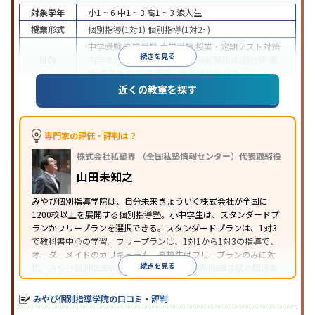
対象学年
小1 ~ 6
中1 ~ 3
高1 ~ 3
浪人生
授業形式
個別指導(1対1)
個別指導(1対2~)
中学受験
高校受験
大学受験
授業・定期テスト対策
続きを見る
目的
内申点対策
学習習慣の定着
英検(英語検定)対策
漢
検(漢字検定)対策
英語・英会話特化対策
近くの教室を探す
1科目から受講可能
季節講習のみの受講可
自習室あ
特徴
り
※2023年3月調査。
小学校高学年の個別指導塾アンケート調査方法
を参
照
専門家の評価・評判は？
株式会社私塾界 （全国私塾情報センター）代表取締役
山田未知之
みやび個別指導学院は、自分未来きょういく株式会社が全国に
1200校以上を展開する個別指導塾。小中学生は、スタンダードプ
ランかフリープランを選択できる。スタンダードプランは、1対3
で教科書中心の学習。フリープランは、1対1から1対3の指導で、
オーダーメイドのカリキュラム。高校生はフリープランのみに対
続きを見る
応。みやび個別指導学院では、系列のITTO個別指導学院の問題集
の購入や模試を受験できる。
みやび個別指導学院の口コミ・評判