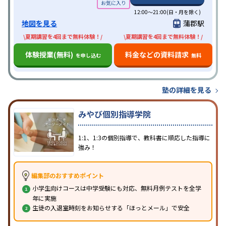
12:00～21:00(日・月を除く)
地図を見る
蒲郡駅
\夏期講習を4回まで無料体験！/
\夏期講習を4回まで無料体験！/
体験授業(無料)
料金などの資料請求
を申し込む
無料
塾の詳細を見る
みやび個別指導学院
1:1、1:3の個別指導で、教科書に順応した指導に
強み！
編集部のおすすめポイント
小学生向けコースは中学受験にも対応、無料月例テストを全学
年に実施
生徒の入退室時刻をお知らせする「ほっとメール」で安全