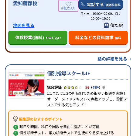
愛知蒲郡校
電話する
通話料無料
月〜土：10:00〜22:00、日：
10:00〜19:00
地図を見る
蒲郡駅
体験授業(無料)
料金などの資料請求
を申し込む
無料
塾の詳細を見る
個別指導スクールIE
※
3.8
（
48件
）
1:1または1:2の担任制できめ細かい指導を実施！
オーダーメイドテキストで点数アップし、診断テ
ストでやる気もアップ！
編集部のおすすめポイント
曜日や時間、科目や回数を自由に選ぶことが可能
個性診断テスト、学力診断テストで生徒のやる気を上げる