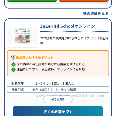
塾の詳細を見る
ZeZeHiHi Schoolオンライン
プロ講師の授業を受けられるハイブリッド個別指
導
編集部のおすすめポイント
プロ講師と専任講師の両方から授業を受けられる
通塾だけでなく、家庭教師、オンラインにも対応
対象学年
小1 ~ 6
中1 ~ 3
高1 ~ 3
浪人生
授業形式
個別指導(1対1)
オンライン指導
中学受験
高校受験
大学受験
医学部受験
授業・定期
続きを見る
テスト対策
内申点対策
学習習慣の定着
総合型選抜
(旧AO)対策
推薦入試対策
学校別特化対策
国公立大
目的
対策
私大対策
共通テスト対策
英検(英語検定)対策
近くの教室を探す
漢検(漢字検定)対策
数学特化対策
英語・英会話特化