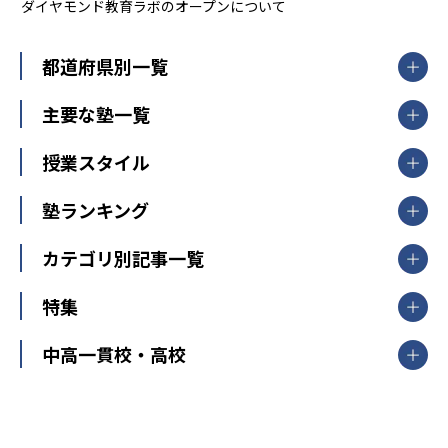
ダイヤモンド教育ラボのオープンについて
都道府県別一覧
北海道・東北
主要な塾一覧
北海道
青森県
岩手県
宮城県
秋田県
【掲載塾一覧を見る】
授業スタイル
山形県
福島県
臨海セミナー
関東
個別指導
塾ランキング
東京個別指導学院
東京都
神奈川県
埼玉県
千葉県
茨城県
集団授業
個別指導塾TOMAS
栃木県
群馬県
中学受験ランキング
カテゴリ別記事一覧
オンライン指導
明光義塾
大学受験ランキング
北陸
映像授業
ナビ個別指導学院
中学受験
特集
新潟県
富山県
石川県
福井県
個別教室のトライ
高校受験
東進ハイスクール
中部
開成番長直伝！子どもの受験を成功させる方法
中高一貫校・高校
大学受験
武田塾
愛知県
静岡県
岐阜県
三重県
長野県
令和時代の失敗しない塾選び
資格取得・学び直し
山梨県
2020年代の教育
中学入試最前線
教育費・塾代
中学受験最前線
近畿
てら先生の教育業界基本メソッド
座談会