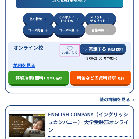
近くの教室を探す
中高一貫校生に対応
特待生・奨学金制度あり
成績
保証制度あり
授業の振替可能
不登校生に対応
オン
特徴
こんな人に
メリット・
ライン対応
1科目から受講可能
季節講習のみの受講
塾の特徴
おすすめ
デメリット
可
コース内容
コース料金
合格実績
オンライン校
電話する
通話料無料
9:00-21:00(年中無休）
地図を見る
体験授業(無料)
料金などの資料請求
を申し込む
無料
塾の詳細を見る
ENGLISH COMPANY（イングリッシ
ュカンパニー） 大学受験部オンライ
ン