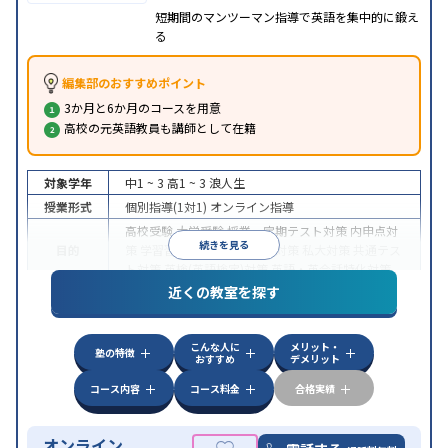
短期間のマンツーマン指導で英語を集中的に鍛え
る
編集部のおすすめポイント
3か月と6か月のコースを用意
高校の元英語教員も講師として在籍
対象学年
中1 ~ 3
高1 ~ 3
浪人生
授業形式
個別指導(1対1)
オンライン指導
高校受験
大学受験
授業・定期テスト対策
内申点対
続きを見る
目的
策
学習習慣の定着
国公立大対策
私大対策
共通テス
ト対策
英検(英語検定)対策
英語・英会話特化対策
近くの教室を探す
中高一貫校生に対応
授業の振替可能
不登校生に対
特徴
応
学習にPC・タブレットを利用
オンライン対応
1
科目から受講可能
こんな人に
メリット・
塾の特徴
おすすめ
デメリット
コース内容
コース料金
合格実績
オンライン