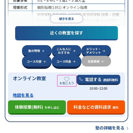
対象学年
小1 ~ 6
中1 ~ 3
高1 ~ 3
浪人生
授業形式
個別指導(1対1)
オンライン指導
中学受験
高校受験
大学受験
医学部受験
授業・定期
続きを見る
テスト対策
内申点対策
学習習慣の定着
総合型選抜
(旧AO)対策
推薦入試対策
学校別特化対策
国公立大
目的
対策
私大対策
共通テスト対策
英検(英語検定)対策
近くの教室を探す
漢検(漢字検定)対策
数学特化対策
英語・英会話特化
対策
その他科目別特化対策
こんな人に
メリット・
中高一貫校生に対応
授業の振替可能
不登校生に対
塾の特徴
おすすめ
デメリット
特徴
応
オンライン対応
1科目から受講可能
季節講習の
みの受講可
自習室あり
コース内容
コース料金
合格実績
オンライン教室
電話する
通話料無料
10:00~22:00
地図を見る
体験授業(無料)
料金などの資料請求
を申し込む
無料
塾の詳細を見る