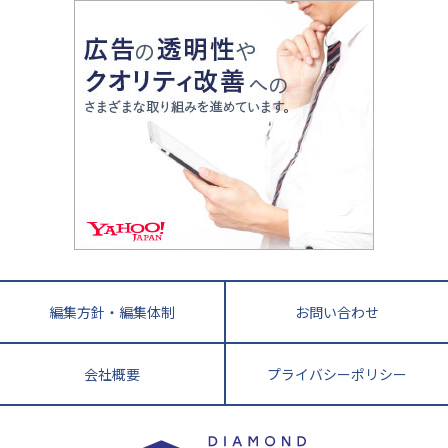
大学入試改革
大阪府
運動と遊びを考える
兵庫県
京都府
奈良県
和歌山県
教育全般
親子で極める家庭学習
滋賀県
令和の大学受験は情報戦！
大学受験塾の選び方
ママテクエグザム
情報Ⅰ、数学が苦手な人注目！最短距離の学力
中学受験に熱心な市区町村ランキング
中国
進化する中高一貫校・高校
アップ法
小学校受験
鳥取県
島根県
岡山県
広島県
山口県
悩み多き「大学受験」相談室
家庭教師
四国
英語・英会話・英検対策
徳島県
香川県
愛媛県
高知県
小学校教師が解説！中学受験のリアル
教育ニュース最前線
九州・沖縄
教育ジャーナリストが徹底解説！ 大学受験の羅
福岡県
佐賀県
長崎県
熊本県
大分県
針盤
宮崎県
鹿児島県
沖縄県
編集方針・編集体制
お問い合わせ
会社概要
プライバシーポリシー