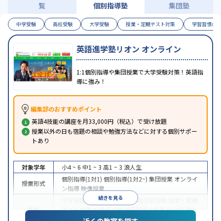
覧
個別指導塾
集団塾
中学受験
高校受験
大学受験
授業・定期テスト対策
学習習慣の
英語進学塾リオン オンライン
1:1個別指導や集団授業で大学受験対策！英語指
導に強み！
編集部のおすすめポイント
英語4技能の講座を月33,000円（税込）で受け放題
授業以外の日も宿題の相談や勉強方法などに対する個別サポー
トあり
対象学年
小4 ~ 6
中1 ~ 3
高1 ~ 3
浪人生
個別指導(1対1)
個別指導(1対2~)
集団授業
オンライ
授業形式
ン指導
映像授業
続きを見る
中学受験
高校受験
大学受験
医学部受験
授業・定期
目的
テスト対策
内申点対策
学習習慣の定着
総合型選抜
(旧AO)対策
推薦入試対策
学校別特化対策