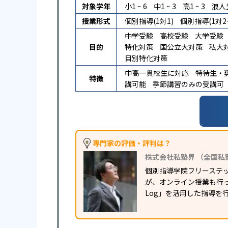
対象学年
小1 ~ 6
中1 ~ 3
高1 ~ 3
浪人
授業形式
個別指導(1対1)
個別指導(1対2~
中学受験
高校受験
大学受験
目的
特化対策
国公立大対策
私大
目別特化対策
中高一貫校生に対応
特待生・
特徴
講可能
季節講習のみの受講可
専門家の評価・評判は？
株式会社私塾界 （全国私
個別指導学院フリーステ
が、オンライン授業も行っ
Log」を活用した指導を