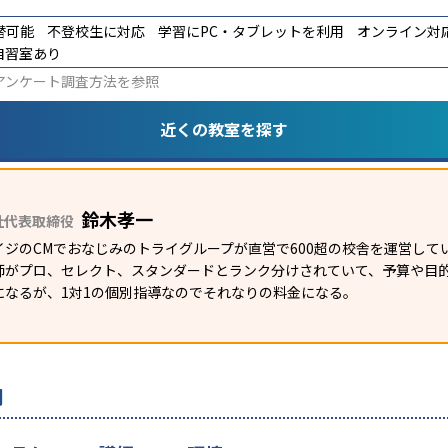
替可能
不登校生に対応
学習にPC・タブレットを利用
オンライン対
自習室あり
アンケート調査方法
を参照
近くの教室を探す
鈴木孝一
社代表取締役
イジのCMでおなじみのトライグループが直営で600超の校舎を運営して
師がプロ、セレクト、スタンダードとランク分けされていて、予算や目
になるが、1対1の個別指導なのでそれなりの料金になる。
判