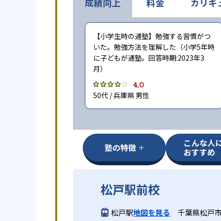
成績向上
料金
カリキ
【小学生時の通塾】勉強する習慣がつ
いた。勉強方法を理解した（小学5年時
に子どもが通塾。回答時期:2023年3
月）
4.0
50代 / 兵庫県 男性
こんな人
塾の特徴
おすすめ
松戸駅前校
松戸駅
地図を見る
千葉県松戸市本