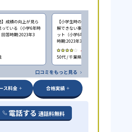
塾】成績の向上が見ら
【小学生時の通塾】個別指導だと、理
思っている（小学6年時
解できない事を質問しやすいのがメリ
答時期:2023年3
ット（小学6年時に子どもが通塾。回答
時期:2023年3月）
4.0
性
50代 / 千葉県 男性
口コミをもっと見る
ース料金
合格実績
電話する
通話料無料