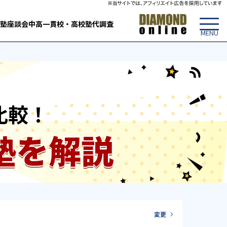
塾
座談会
中高一貫校・高校
塾代調査
比較！
塾を解説
変更