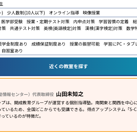
生
)
少人数制(10人以下)
オンライン指導
映像授業
医学部受験
授業・定期テスト対策
内申点対策
学習習慣の定着
総
対策
共通テスト対策
英検(英語検定)対策
漢検(漢字検定)対策
数学
奨学金制度あり
成績保証制度あり
授業の振替可能
学習にPC・タブ
自習室あり
近くの教室を探す
山田未知之
塾情報センター）代表取締役
ップは、開成教育グループが運営する個別指導塾。南関東と関西を中心に
ているため、全国どこからでも受講できる。得点アップシステム「S-CUB
行っているのが特徴だ。