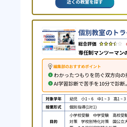
近くの教室を探す
個別教室のトラ
専任制マンツーマン
編集部のおすすめポイント
わかったつもりを防ぐ双方向の
AI学習診断で苦手を10分で診
対象学年
幼児
小1 ~ 6
中1 ~ 3
高1 ~ 3
授業形式
個別指導(1対1)
小学校受験
中学受験
高校受
目的
対策
学校別特化対策
国公立