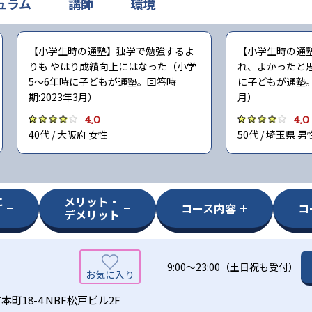
ュラム
講師
環境
【小学生時の通塾】独学で勉強するよ
【小学生時の通
りも やはり成績向上にはなった（小学
れ、よかったと
5〜6年時に子どもが通塾。回答時
に子どもが通塾。回
期:2023年3月）
月）
4.0
4.0
40代 / 大阪府 女性
50代 / 埼玉県 男
に
メリット・
コース内容
コ
デメリット
9:00～23:00（土日祝も受付）
町18-4 NBF松戸ビル2F