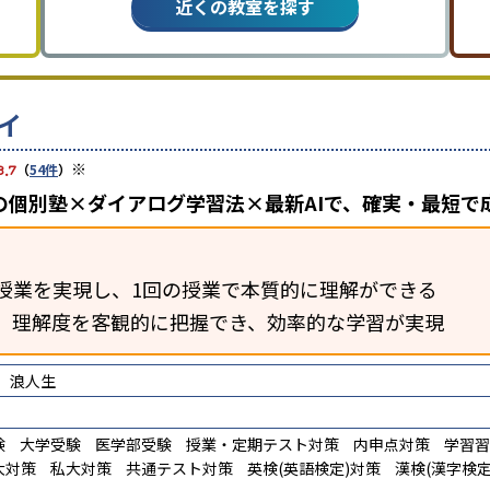
近くの教室を探す
イ
※
3.7
（
54件
）
の個別塾×ダイアログ学習法×最新AIで、確実・最短で
授業を実現し、1回の授業で本質的に理解ができる
断。理解度を客観的に把握でき、効率的な学習が実現
浪人生
験
大学受験
医学部受験
授業・定期テスト対策
内申点対策
学習習
大対策
私大対策
共通テスト対策
英検(英語検定)対策
漢検(漢字検定