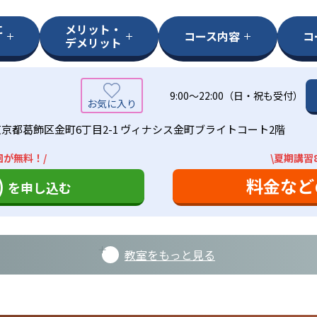
に
メリット・
コース内容
コ
デメリット
9:00～22:00（日・祝も受付）
東京都葛飾区金町6丁目2-1 ヴィナシス金町ブライトコート2階
回が無料！/
\夏期講習
)
料金など
を申し込む
教室をもっと見る