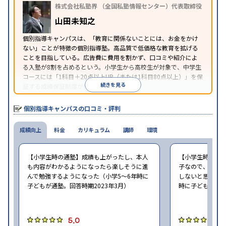
株式会社私塾界 （全国私塾情報センター）代表取締役
※2023年3月調査。
小学校高学年の個別指導塾アンケート調査方法
を参
山田未知之
照
個別指導キャンパスは、「教育に関係ないことには、お金をかけ
ない」ことが特徴の個別指導塾。高品質で低価格な教育を拡げる
ことを目指している。広告費に費用を割かず、口コミや紹介によ
る入塾が8割を占めるという。小学生から高校生が対象で、中学生
コースには「1科目＋20点以上UP（または1科目80点以上）」を保
続きを見る
証する成績保証制度が付帯している。
個別指導キャンパスの口コミ・評判
成績向上
料金
カリキュラム
講師
環境
【小学生時の通塾】成績も上がったし、本人
【小学生時の通
も内容がわかるようになったら楽しそうに進
子なので、せめ
んで勉強するようになった（小学5〜6年時に
しないと思ったの
子どもが通塾。回答時期2023年3月）
時に子どもが通塾
5.0
4