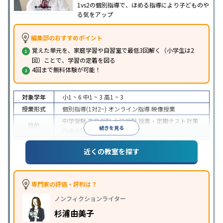
1vs2の個別指導で、ほめる指導により子どものや
る気をアップ
編集部のおすすめポイント
覚えた単元を、家庭学習や自習室で最低3回解く（小学生は2
回）ことで、学習の定着を図る
4回まで無料体験が可能！
対象学年
小1 ~ 6
中1 ~ 3
高1 ~ 3
授業形式
個別指導(1対2~)
オンライン指導
映像授業
中学受験
高校受験
大学受験
授業・定期テスト対策
目的
続きを見る
内申点対策
学習習慣の定着
成績保証制度あり
授業の振替可能
オンライン対応
近くの教室を探す
特徴
1科目から受講可能
季節講習のみの受講可
自習室あ
り
※2023年3月調査。
小学校高学年の個別指導塾アンケート調査方法
を参
照
専門家の評価・評判は？
ノンフィクションライター
杉浦由美子