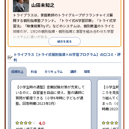
の子どもに対応
自習室あり
山田未知之
※2023年3月調査。
小学校高学年の個別指導塾アンケート調査方法
を参
トライプラスは、家庭教師のトライグループがフランチャイズ展
照
開する個別指導塾ブランド。「トライ式AI学習診断」「トライ式学
習法」「映像授業Try IT」などのシステムは、個別教室のトライと
同様だが、1対2の個別指導・個別指導と演習を組み合わせた学習
システムに違いがある。
続きを見る
トライプラス【トライ式個別指導×AI学習プログラム】の口コミ・評
判
成績向上
料金
カリキュラム
講師
環境
【小学生時の通塾】定期試験対策が充実して
【小学生時の通
いるのと、自習室を自由に使え、塾の講師に
ころを見抜いて
質問が都度できる（小学6年時に子どもが通
り組んでくれた
塾。回答時期:2023年3月）
まった（小学5〜
時期:2023年3月
4.0
4
40代 / 埼玉県 男性
40代 / 埼玉県 女