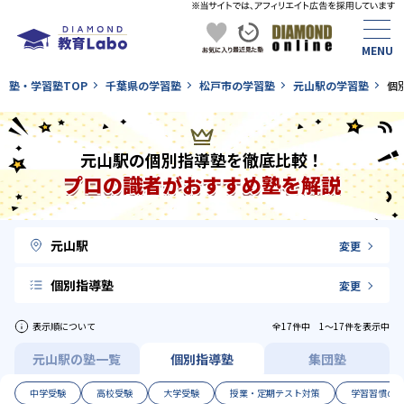
塾・学習塾TOP
千葉県の学習塾
松戸市の学習塾
元山駅の学習塾
個
元山駅の個別指導塾を徹底比較！
プロの識者がおすすめ塾を解説
元山駅
変更
個別指導塾
変更
表示順について
全17件中 1〜17件を表示中
元山駅の塾一覧
個別指導塾
集団塾
中学受験
高校受験
大学受験
授業・定期テスト対策
学習習慣の