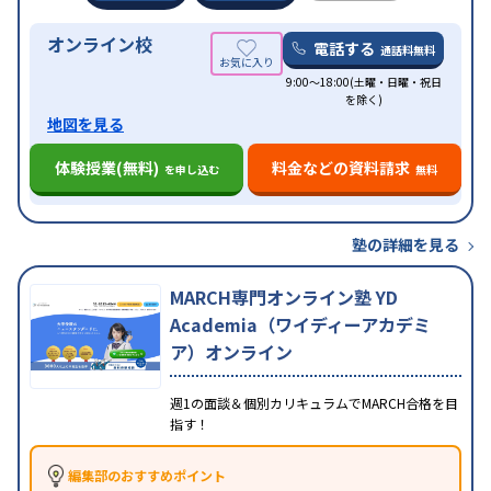
オンライン校
電話する
通話料無料
9:00～18:00(土曜・日曜・祝日
を除く)
地図を見る
体験授業(無料)
料金などの資料請求
を申し込む
無料
塾の詳細を見る
MARCH専門オンライン塾 YD
Academia（ワイディーアカデミ
ア）オンライン
週1の面談＆個別カリキュラムでMARCH合格を目
指す！
編集部のおすすめポイント