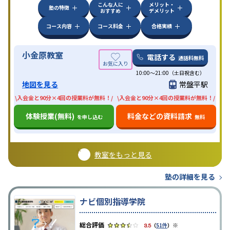
こんな人に
メリット・
塾の特徴
おすすめ
デメリット
コース内容
コース料金
合格実績
小金原教室
電話する
通話料無料
10:00〜21:00（土日祝含む）
地図を見る
常盤平駅
\入会金と90分×4回の授業料が無料！/
\入会金と90分×4回の授業料が無料！/
体験授業(無料)
料金などの資料請求
を申し込む
無料
教室をもっと見る
塾の詳細を見る
ナビ個別指導学院
※
3.5
（
51件
）