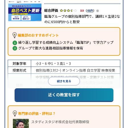
※
3.9
（
46件
）
臨海グループの個別指導部門で、講師1×生徒2な
のに6500円からと割安
編集部のおすすめポイント
繰り返し学習する成績向上システム「臨海TSP」で学力アップ
グループで膨大な進路相談指導情報を保有
対象学年
小3 ~ 6
中1 ~ 3
高1 ~ 3
授業形式
個別指導(1対2~)
オンライン指導
自立学習
映像授業
中学受験
高校受験
大学受験
授業・定期テスト対策
続きを見る
内申点対策
学習習慣の定着
総合型選抜(旧AO)対策
目的
推薦入試対策
学校別特化対策
各種検定対策
科目別
特化対策
近くの教室を探す
中高一貫校生に対応
特待生・奨学金制度あり
授業
特徴
の振替可能
不登校生に対応
オンライン対応
1科目
から受講可能
季節講習のみの受講可
専門家の評価・評判は？
※2024年6月調査。
大学受験塾・予備校のアンケート調査方法
を参照
スタディスタジオ株式会社代表取締役