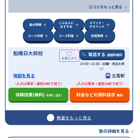
口コミをもっと見る
こんな人に
メリット・
塾の特徴
おすすめ
デメリット
コース内容
コース料金
合格実績
船橋日大前校
電話する
通話料無料
14:00〜21:00（日曜・祝日を除
く）
地図を見る
五香駅
\入力は簡単！最短30秒で完了/
\入力は簡単！最短30秒で完了/
体験授業(無料)
料金などの資料請求
を申し込む
無料
教室をもっと見る
塾の詳細を見る