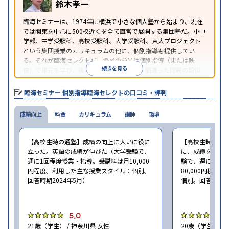
鈴木孝一
臨海セミナーは、1974年に横浜で小さな個人塾から始まり、現在
では関東を中心に500校近くを全て直営で展開する集団塾だ。小中
学部、中学受験科、高校受験科、大学受験科、東大プロジェクト
という集団授業のカリキュラムの他に、個別指導も提供してい
る。それが臨海セレクトだ。授業の前半は個別指導（または映
続きを見る
像）で単元を学び、後半は問題演習を行う。間違った問題の類似
問題を解き、全て正解したらその日の授業が終了するというスタ
イルの個別指導だ。
臨海セミナー 個別指導臨海セレクトの口コミ・評判
成績向上
料金
カリキュラム
講師
環境
【高校生時の通塾】成績の向上に大いに役に
【高校生時の通
立った。英語の成績が伸びた（大学受験で、
に、成績をアッ
週に1回程度授業・指導。受講料は月10,000
験で、週に2回程
円程度。利用した主な授業スタイル：個別。
80,000円程
回答時期2024年5月）
個別。回答時期20
5.0
4
21歳（学生） / 神奈川県 女性
20歳（学生） /