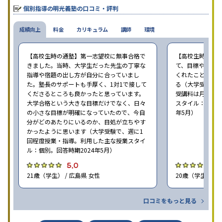
個別指導の明光義塾の口コミ・評判
成績向上
料金
カリキュラム
講師
環境
【高校生時の通塾】第一志望校に無事合格で
【高校生時の通
きました。当時、大学生だった先生の丁寧な
て、目標や勉強
指導や宿題の出し方が自分に合っていまし
くれたことが、
た。塾長のサポートも手厚く、1対1で接して
る（大学受験で、
くださるところも良かったと思っています。
受講料は月35,
大学合格という大きな目標だけでなく、日々
スタイル：個別、
の小さな目標が明確になっていたので、今自
年5月）
分がどのあたりにいるのか、目処が立ちやす
かったように思います（大学受験で、週に1
回程度授業・指導。利用した主な授業スタイ
ル：個別。回答時期2024年5月）
5.0
4
21歳（学生） / 広島県 女性
20歳（学生） / 
口コミをもっと見る