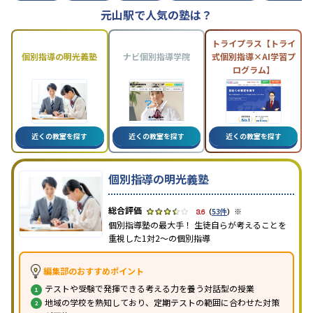
元山駅で人気の塾は？
トライプラス【トライ
個別指導の明光義塾
ナビ個別指導学院
式個別指導×AI学習プ
ログラム】
近くの教室を探す
近くの教室を探す
近くの教室を探す
個別指導の明光義塾
※
3.6
（
53件
）
個別指導塾の最大手！ 生徒自らが考えることを
重視した1対2〜の個別指導
編集部のおすすめポイント
テストや受験で発揮できる考える力を養う対話型の授業
地域の学校を熟知しており、定期テストの範囲に合わせた対策