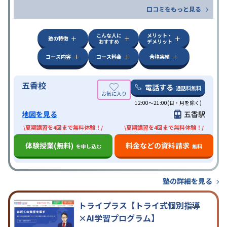
口コミをもっと見る
こんな人に
メリット・
塾の特徴
おすすめ
デメリット
コース内容
コース料金
合格実績
五香校
電話する
通話料無料
12:00～21:00(日・月を除く)
地図を見る
五香駅
\夏期講習を4回まで無料体験！/
\夏期講習を4回まで無料体験！/
体験授業(無料)
料金などの資料請求
を申し込む
無料
塾の詳細を見る
トライプラス【トライ式個別指導
×AI学習プログラム】