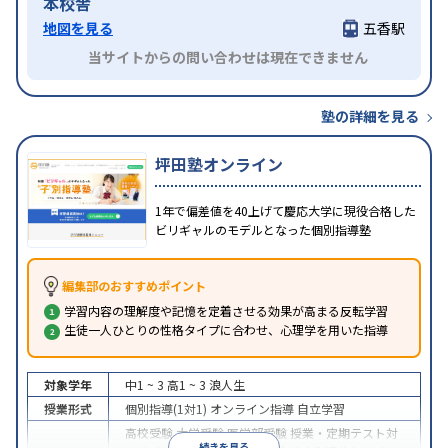
本校舎
地図を見る
五香駅
当サイトからの問い合わせは現在できません
塾の詳細を見る
坪田塾オンライン
1年で偏差値を40上げて慶応大学に現役合格した
ビリギャルのモデルとなった個別指導塾
編集部のおすすめポイント
学習内容の理解度や記憶を定着させる効果が高まる反転学習
生徒一人ひとりの性格タイプに合わせ、心理学を用いた指導
対象学年
中1 ~ 3
高1 ~ 3
浪人生
授業形式
個別指導(1対1)
オンライン指導
自立学習
高校受験
大学受験
医学部受験
授業・定期テスト対
続きを見る