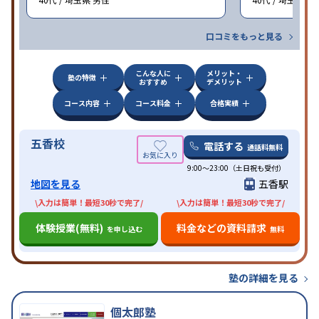
口コミをもっと見る
こんな人に
メリット・
塾の特徴
おすすめ
デメリット
コース内容
コース料金
合格実績
五香校
電話する
通話料無料
9:00～23:00（土日祝も受付）
地図を見る
五香駅
\入力は簡単！最短30秒で完了/
\入力は簡単！最短30秒で完了/
体験授業(無料)
料金などの資料請求
を申し込む
無料
塾の詳細を見る
個太郎塾