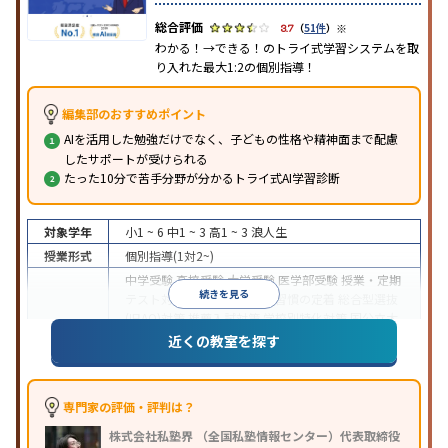
※
3.7
（
51件
）
わかる！→できる！のトライ式学習システムを取
り入れた最大1:2の個別指導！
編集部のおすすめポイント
AIを活用した勉強だけでなく、子どもの性格や精神面まで配慮
したサポートが受けられる
たった10分で苦手分野が分かるトライ式AI学習診断
対象学年
小1 ~ 6
中1 ~ 3
高1 ~ 3
浪人生
授業形式
個別指導(1対2~)
中学受験
高校受験
大学受験
医学部受験
授業・定期
続きを見る
テスト対策
内申点対策
学習習慣の定着
総合型選抜
(旧AO)対策
推薦入試対策
学校別特化対策
国公立大
目的
対策
私大対策
共通テスト対策
英検(英語検定)対策
近くの教室を探す
漢検(漢字検定)対策
数学特化対策
英語・英会話特化
対策
その他科目別特化対策
中高一貫校生に対応
授業の振替可能
不登校生に対
専門家の評価・評判は？
応
学習にPC・タブレットを利用
オンライン対応
1
特徴
株式会社私塾界 （全国私塾情報センター）代表取締役
科目から受講可能
季節講習のみの受講可
発達障害