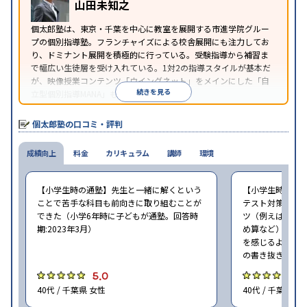
山田未知之
※2023年3月調査。
小学校高学年の個別指導塾アンケート調査方法
を参
個太郎塾は、東京・千葉を中心に教室を展開する市進学院グルー
照
プの個別指導塾。フランチャイズによる校舎展開にも注力してお
り、ドミナント展開を積極的に行っている。受験指導から補習ま
で幅広い生徒層を受け入れている。1対2の指導スタイルが基本だ
が、映像授業コンテンツ「ウイングネット」をメインにした「自
続きを見る
立型個別指導MANA」も選択できる。
個太郎塾の口コミ・評判
成績向上
料金
カリキュラム
講師
環境
【小学生時の通塾】先生と一緒に解くという
【小学生時の通
ことで苦手な科目も前向きに取り組むことが
テスト対策はし
できた（小学6年時に子どもが通塾。回答時
ツ（例えば国語
期:2023年3月）
め算など）を習
を感じるように
の書き抜きのコ
5.0
4
40代 / 千葉県 女性
40代 / 千葉県 女