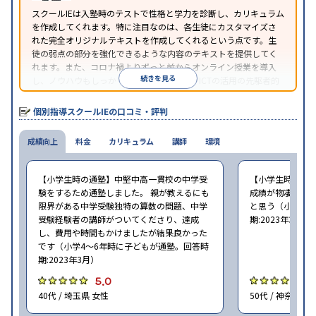
照
スクールIEは入塾時のテストで性格と学力を診断し、カリキュラム
を作成してくれます。特に注目なのは、各生徒にカスタマイズさ
れた完全オリジナルテキストを作成してくれるという点です。生
徒の弱点の部分を強化できるような内容のテキストを提供してく
れます。また、コロナ禍よりずっと前からオンライン授業を導入
続きを見る
し、ノウハウもしっかりとしています。AIやICTの活用の先駆者的
な個別指導塾です。
個別指導スクールIEの口コミ・評判
成績向上
料金
カリキュラム
講師
環境
【小学生時の通塾】中堅中高一貫校の中学受
【小学生時の通
験をするため通塾しました。 親が教えるにも
成績が物凄く悪
限界がある中学受験独特の算数の問題、中学
と思う（小学6年
受験経験者の講師がついてくださり、達成
期:2023年3月）
し、費用や時間もかけましたが結果良かった
です（小学4〜6年時に子どもが通塾。回答時
期:2023年3月）
5.0
4
40代 / 埼玉県 女性
50代 / 神奈川県