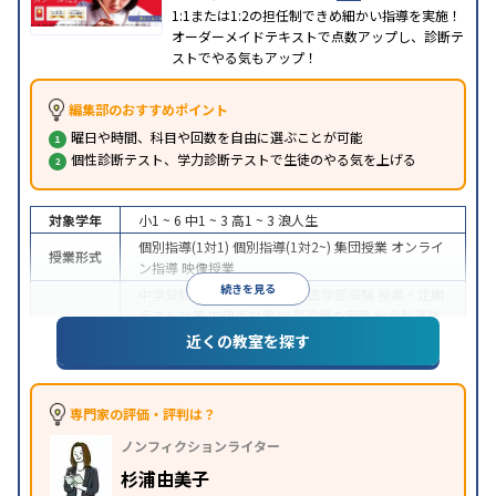
1:1または1:2の担任制できめ細かい指導を実施！
オーダーメイドテキストで点数アップし、診断テ
ストでやる気もアップ！
編集部のおすすめポイント
曜日や時間、科目や回数を自由に選ぶことが可能
個性診断テスト、学力診断テストで生徒のやる気を上げる
対象学年
小1 ~ 6
中1 ~ 3
高1 ~ 3
浪人生
個別指導(1対1)
個別指導(1対2~)
集団授業
オンライ
授業形式
ン指導
映像授業
続きを見る
中学受験
高校受験
大学受験
医学部受験
授業・定期
テスト対策
内申点対策
学習習慣の定着
総合型選抜
(旧AO)対策
推薦入試対策
学校別特化対策
国公立大
近くの教室を探す
目的
対策
私大対策
共通テスト対策
英検(英語検定)対策
漢検(漢字検定)対策
数学特化対策
その他科目別特化
対策
専門家の評価・評判は？
中高一貫校生に対応
オンライン対応
1科目から受講
特徴
ノンフィクションライター
可能
季節講習のみの受講可
自習室あり
※2023年3月調査。
小学校高学年の個別指導塾アンケート調査方法
を参
杉浦由美子