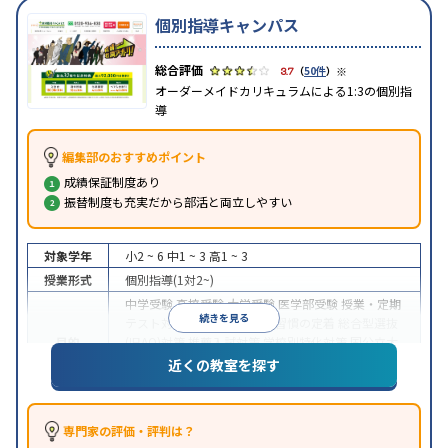
個別指導キャンパス
※
3.7
（
50件
）
オーダーメイドカリキュラムによる1:3の個別指
導
編集部のおすすめポイント
成績保証制度あり
振替制度も充実だから部活と両立しやすい
対象学年
小2 ~ 6
中1 ~ 3
高1 ~ 3
授業形式
個別指導(1対2~)
中学受験
高校受験
大学受験
医学部受験
授業・定期
続きを見る
テスト対策
内申点対策
学習習慣の定着
総合型選抜
目的
(旧AO)対策
推薦入試対策
学校別特化対策
国公立大
対策
私大対策
共通テスト対策
英検(英語検定)対策
近くの教室を探す
漢検(漢字検定)対策
数学特化対策
中高一貫校生に対応
成績保証制度あり
授業の振替
特徴
可能
不登校生に対応
1科目から受講可能
季節講習
専門家の評価・評判は？
のみの受講可