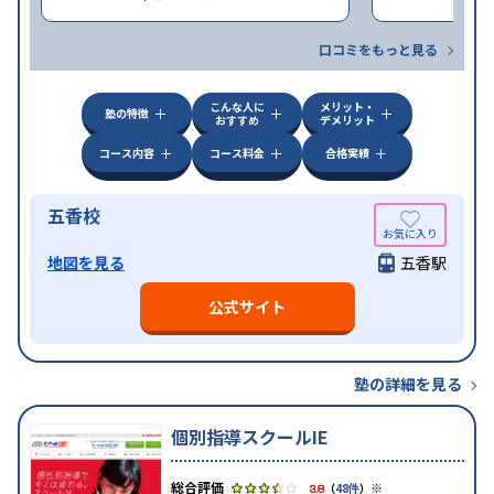
口コミをもっと見る
こんな人に
メリット・
塾の特徴
おすすめ
デメリット
コース内容
コース料金
合格実績
五香校
地図を見る
五香駅
公式サイト
塾の詳細を見る
個別指導スクールIE
※
3.8
（
48件
）