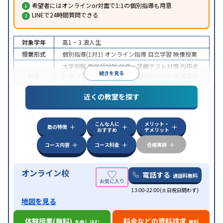
希望者にはオンラインor対面で1:1の個別指導も用意
LINEで24時間質問できる
対象学年
高1 ~ 3
浪人生
授業形式
個別指導(1対1)
オンライン指導
自立学習
映像授業
大学受験
医学部受験
授業・定期テスト対策
内申点
続きを見る
目的
対策
学習習慣の定着
総合型選抜(旧AO)対策
推薦入
試対策
学校別特化対策
近くの教室を探す
中高一貫校生に対応
授業の振替可能
不登校生に対
特徴
応
学習にPC・タブレットを利用
オンライン対応
1
科目から受講可能
こんな人に
メリット・
塾の特徴
おすすめ
デメリット
コース内容
コース料金
合格実績
オンライン校
電話する
通話料無料
13:00-22:00(土日祝日問わず)
地図を見る
体験授業(無料)
料金などの資料請求
を申し込む
無料