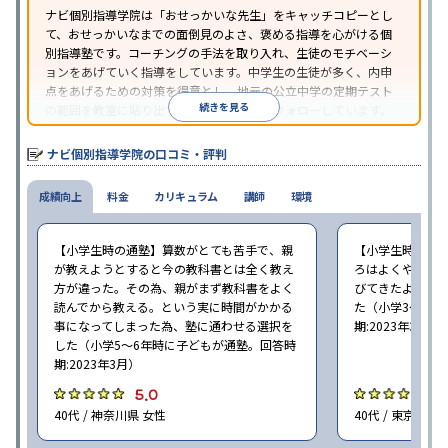
ナビ個別指導学院は「おせっかいな先生」をキャッチコピーとし
て、おせっかいなまでの面倒見のよさ、褒める指導を心がける個
別指導塾です。コーチングの手法を取り入れ、生徒のモチベーシ
ョンをあげていく指導をしています。中学生の生徒が多く、内申
点をあげるための対策を得意とし、地元の公立中学の定期テスト
続きを見る
の範囲を教室に貼り出すなど手厚く学習をフォローしています。
オリジナルテキストを使用しており、特に英語は各教科書に合わ
せたテキストを使った「先取り学習」で理解度を深められます。
ナビ個別指導学院の口コミ・評判
成績向上
料金
カリキュラム
講師
環境
【小学生時の通塾】算数がとても苦手で、親
【小学生時の通
が教えようとすると今の教科書とは全く教え
ろはよくやり方
方が違った。その為、親がまず教科書をよく
びてきたようで
読んでから教える。という実に時間がかかる
た（小学3〜6年
事になってしまった為、塾に通わせる選択を
期:2023年3月）
した（小学5〜6年時に子どもが通塾。回答時
期:2023年3月）
5.0
4
40代 / 神奈川県 女性
40代 / 東京都 女