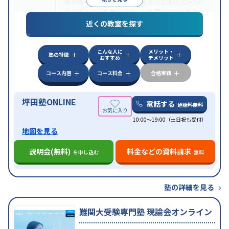
策
内申点対策
学習習慣の定着
総合型選抜(旧AO)対
策
推薦入試対策
学校別特化対策
国公立大対策
私大
目的
対策
共通テスト対策
英検(英語検定)対策
漢検(漢字
近くの教室を探す
検定)対策
数学特化対策
英語・英会話特化対策
その
他科目別特化対策
こんな人に
メリット・
中高一貫校生に対応
授業の振替可能
不登校生に対
塾の特徴
おすすめ
デメリット
応
学習にPC・タブレットを利用
オンライン対応
1
特徴
科目から受講可能
季節講習のみの受講可
発達障害
コース内容
コース料金
合格実績
の子どもに対応
坪田塾ONLINE
電話する
通話料無料
10:00～19:00（土日祝も受付）
地図を見る
説明会(無料)
料金などの資料請求
を申し込む
無料
塾の詳細を見る
難関大受験専門塾 現論会オンライン