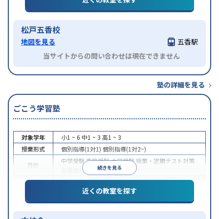
松戸五香校
地図を見る
五香駅
当サイトからの問い合わせは現在できません
塾の詳細を見る
ごこう学習塾
対象学年
小1 ~ 6
中1 ~ 3
高1 ~ 3
授業形式
個別指導(1対1)
個別指導(1対2~)
中学受験
高校受験
大学受験
授業・定期テスト対策
目的
続きを見る
各種検定対策
特徴
授業の振替可能
1科目から受講可能
近くの教室を探す