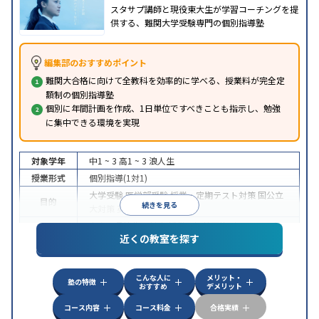
スタサプ講師と現役東大生が学習コーチングを提
供する、難関大学受験専門の個別指導塾
編集部のおすすめポイント
難関大合格に向けて全教科を効率的に学べる、授業料が完全定
額制の個別指導塾
個別に年間計画を作成、1日単位ですべきことも指示し、勉強
に集中できる環境を実現
対象学年
中1 ~ 3
高1 ~ 3
浪人生
授業形式
個別指導(1対1)
大学受験
医学部受験
授業・定期テスト対策
国公立
目的
続きを見る
大対策
英検(英語検定)対策
中高一貫校生に対応
授業の振替可能
オンライン対
特徴
近くの教室を探す
応
自習室あり
こんな人に
メリット・
塾の特徴
おすすめ
デメリット
コース内容
コース料金
合格実績