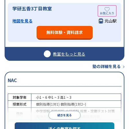
学研五香3丁目教室
地図を見る
元山駅
無料体験・資料請求
教室をもっと見る
塾の詳細を見る
NAC
対象学年
小1 ~ 6
中1 ~ 3
高1 ~ 3
授業形式
個別指導(1対1)
個別指導(1対2~)
中学受験
高校受験
大学受験
授業・定期テスト対策
目的
続きを見る
内申点対策
学習習慣の定着
各種検定対策
特徴
授業の振替可能
1科目から受講可能
近くの教室を探す