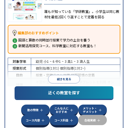
誰もが知っている「学研教室」。小学生は同じ教
材を最低2回くり返すことで定着を図る
編集部のおすすめポイント
国語と算数の同時並行授業で学力の土台を養う
新聞活用探究コース、科学教室に対応する教室も！
対象学年
幼児
小1 ~ 6
中1 ~ 3
高1 ~ 3
浪人生
授業形式
個別指導(1対1)
個別指導(1対2~)
目的
授業・定期テスト対策
学習習慣の定着
続きを見る
不登校生に対応
学習にPC・タブレットを利用
オン
特徴
ライン対応
近くの教室を探す
こんな人に
メリット・
塾の特徴
おすすめ
デメリット
コース内容
コース料金
合格実績