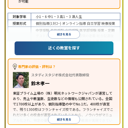
が可能
対象学年
小1 ~ 6
中1 ~ 3
高1 ~ 3
浪人生
授業形式
個別指導(1対2~)
オンライン指導
自立学習
映像授業
中学受験
高校受験
大学受験
医学部受験
授業・定期
続きを見る
テスト対策
内申点対策
学習習慣の定着
総合型選抜
(旧AO)対策
推薦入試対策
学校別特化対策
国公立大
目的
対策
私大対策
共通テスト対策
英検(英語検定)対策
近くの教室を探す
漢検(漢字検定)対策
数学特化対策
英語・英会話特化
対策
その他科目別特化対策
中高一貫校生に対応
特待生・奨学金制度あり
授業
専門家の評価・評判は？
の振替可能
不登校生に対応
学習にPC・タブレット
スタディスタジオ株式会社代表取締役
特徴
を利用
オンライン対応
1科目から受講可能
季節講
習のみの受講可
発達障害の子どもに対応
自習室あ
鈴木孝一
り
※2023年3月調査。
小学校高学年の個別指導塾アンケート調査方法
を参
東証プライム上場の（株）明光ネットワークジャパンが運営して
おり、売上や教室数、生徒数などの情報も公開されている。全国
照
で1700校以上があり、個別指導塾の中でNo.1だ。400校が直営
で、残り1300校はフランチャイズ校である。フランチャイズでこ
れだけ多くの校舎が運営されていることから、ノウハウがマニュ
続きを見る
アル化され、特定の優秀な人材に依存しない教育が実現できてい
ることが推測される。