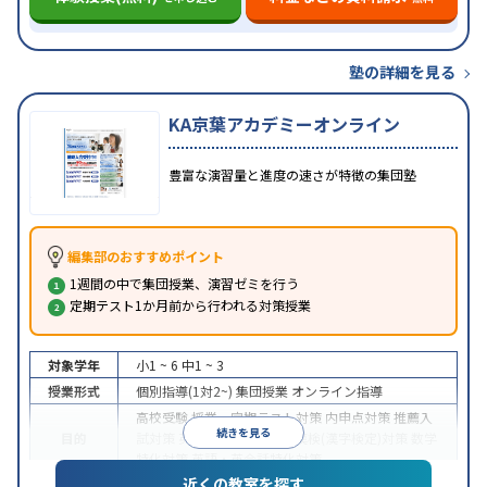
塾の詳細を見る
KA京葉アカデミーオンライン
豊富な演習量と進度の速さが特徴の集団塾
編集部のおすすめポイント
1週間の中で集団授業、演習ゼミを行う
定期テスト1か月前から行われる対策授業
対象学年
小1 ~ 6
中1 ~ 3
授業形式
個別指導(1対2~)
集団授業
オンライン指導
高校受験
授業・定期テスト対策
内申点対策
推薦入
続きを見る
目的
試対策
英検(英語検定)対策
漢検(漢字検定)対策
数学
特化対策
英語・英会話特化対策
近くの教室を探す
特徴
オンライン対応