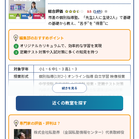
※
3.5
（
54件
）
市進の個別指導塾。「先生1人に生徒2人」で基礎
の基礎から教え、“苦手”を “得意”に
編集部のおすすめポイント
オリジナルカリキュラムで、効率的な学習を実現
定期テスト対策や入試対策に多くの知見を持つ
対象学年
小1 ~ 6
中1 ~ 3
高1 ~ 3
授業形式
個別指導(1対2~)
オンライン指導
自立学習
映像授業
中学受験
高校受験
大学受験
授業・定期テスト対策
続きを見る
内申点対策
学習習慣の定着
総合型選抜(旧AO)対策
推薦入試対策
学校別特化対策
国公立大対策
私大対
目的
策
共通テスト対策
英検(英語検定)対策
漢検(漢字検
近くの教室を探す
定)対策
数学特化対策
英語・英会話特化対策
その他
科目別特化対策
中高一貫校生に対応
授業の振替可能
不登校生に対
専門家の評価・評判は？
応
学習にPC・タブレットを利用
オンライン対応
1
特徴
株式会社私塾界 （全国私塾情報センター）代表取締役
科目から受講可能
季節講習のみの受講可
自習室あ
り