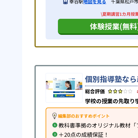
幸谷駅
地図を見る
千葉県松戸市新
\夏期講習1カ月授
体験授業(無料
個別指導塾なら
学校の授業の先取り
編集部のおすすめポイント
教科書準拠のオリジナル教材「
＋20点の成績保証！