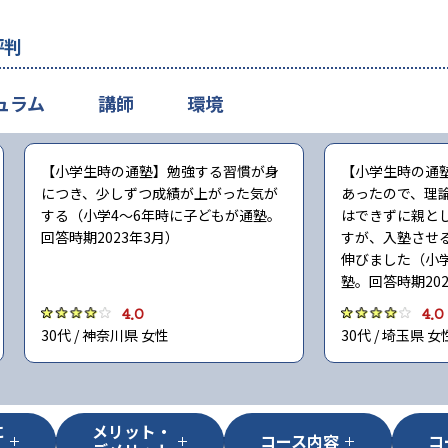
評判
ュラム
講師
環境
【小学生時の通塾】勉強する習慣が身
【小学生時の通
につき、少しずつ成績が上がった気が
あったので、理
する（小学4〜6年時に子どもが通塾。
はできずに親と
回答時期2023年3月）
すが、入塾させ
伸びました（小
塾。回答時期202
4.0
4.0
30代 / 神奈川県 女性
30代 / 埼玉県 女
に
メリット・
コース内容
コ