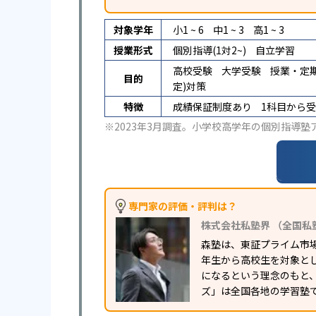
対象学年
小1 ~ 6
中1 ~ 3
高1 ~ 3
授業形式
個別指導(1対2~)
自立学習
高校受験
大学受験
授業・定
目的
定)対策
特徴
成績保証制度あり
1科目から
※2023年3月調査。
小学校高学年の個別指導塾
専門家の評価・評判は？
株式会社私塾界 （全国私
森塾は、東証プライム市
年生から高校生を対象と
になるという理念のもと
ズ」は全国各地の学習塾