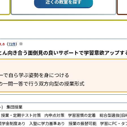
近くの教室を探す
※
3.8
（
71件
）
とん向き合う面倒見の良いサポートで学習意欲アップす
ーで自ら学ぶ姿勢を身につける
の一問一答で行う双方向型の授業形式
)
集団授業
授業・定期テスト対策
内申点対策
学習習慣の定着
総合型選抜(旧A
奨学金制度あり
入塾に学力基準あり
授業の振替可能
学習にPC・タ