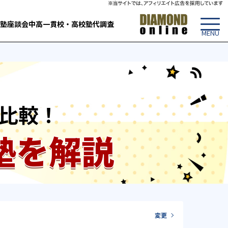
塾
座談会
中高一貫校・高校
塾代調査
比較！
塾を解説
変更