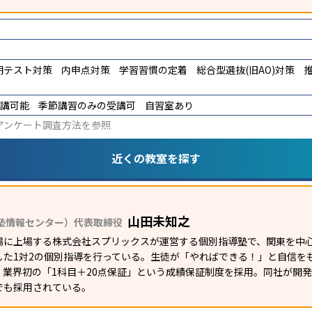
期テスト対策
内申点対策
学習習慣の定着
総合型選抜(旧AO)対策
受講可能
季節講習のみの受講可
自習室あり
アンケート調査方法
を参照
近くの教室を探す
山田未知之
塾情報センター）代表取締役
場に上場する株式会社スプリックスが運営する個別指導塾で、関東を中心
した1対2の個別指導を行っている。生徒が「やればできる！」と自信を
、業界初の「1科目＋20点保証」という成績保証制度を採用。同社が開
でも採用されている。