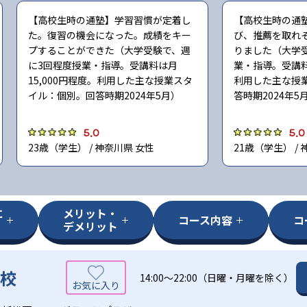
【高校生時の通塾】学習習慣が定着し
【高校生時の通
た。復習の機会になった。成績をキー
び、推薦を取れ
プすることができた（大学受験で、週
りました（大学
に3回程度授業・指導。受講料は月
業・指導。受講料
15,000円程度。利用した主な授業スタ
利用した主な授
イル：個別。回答時期2024年5月）
答時期2024年5
5.0
5.0
23歳（学生） / 神奈川県 女性
21歳（学生） /
に
メリット・
コース内容
コ
デメリット
戸校
14:00〜22:00（日曜・月曜を除く）