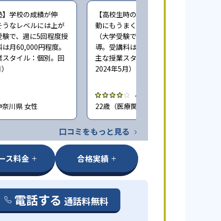
塾】学校の成績が伸
【高校生時の通塾】成績が伸び、部活
そうなレベルには上が
動にもうまく専心することができた
受験で、週に5回程度授
（大学受験で、週に2回程度授業・指
は月60,000円程度。
導。受講料は月5,000円程度。利用した
業スタイル：個別。回
主な授業スタイル：個別。回答時期
月）
2024年5月）
4.0
 神奈川県 女性
22歳（医療関係者） / 神奈川県 女性
口コミをもっと見る
ース料金
合格実績
電話する
通話料無料