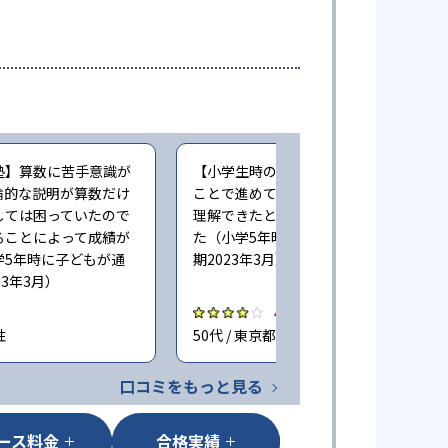
塾】算数に苦手意識が
【小学生時の通塾】学校の予習という
論的な説明が算数だけ
ことで進めてもらい、学校でしっかり
しては困っていたので
理解できたと思う。また成績も上がっ
ることによって成績が
た（小学5年時に子どもが通塾。回答時
学5年時に子どもが通
期2023年3月）
3年3月）
4.0
性
50代 / 東京都 女性
口コミをもっと見る
ース料金
合格実績