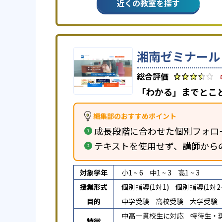
近くの教室を探す
湘南ゼミナール
「わかる」までとこ
編集部のおすすめポイント
成長段階に合わせた個別フォロ
テキストを使用せず、講師から
対象学年
小1 ~ 6
中1 ~ 3
高1 ~ 3
授業形式
個別指導(1対1)
個別指導(1対2~
目的
中学受験
高校受験
大学受験
中高一貫校生に対応
特待生・
特徴