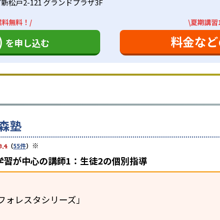
松戸2-121 グランドプラザ3F
業料無料！/
\夏期講習
)
料金など
を申し込む
森塾
※
3.4
（
55件
）
学習が中心の講師1：生徒2の個別指導
フォレスタシリーズ」