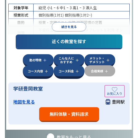
対象学年
幼児
小1 ~ 6
中1 ~ 3
高1 ~ 3
浪人生
授業形式
個別指導(1対1)
個別指導(1対2~)
目的
授業・定期テスト対策
学習習慣の定着
続きを見る
不登校生に対応
学習にPC・タブレットを利用
オン
特徴
ライン対応
近くの教室を探す
こんな人に
メリット・
塾の特徴
おすすめ
デメリット
コース内容
コース料金
合格実績
学研豊岡教室
地図を見る
豊岡駅
無料体験・資料請求
教室をもっと見る