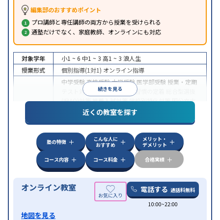
編集部のおすすめポイント
プロ講師と専任講師の両方から授業を受けられる
通塾だけでなく、家庭教師、オンラインにも対応
対象学年
小1 ~ 6
中1 ~ 3
高1 ~ 3
浪人生
授業形式
個別指導(1対1)
オンライン指導
中学受験
高校受験
大学受験
医学部受験
授業・定期
続きを見る
テスト対策
内申点対策
学習習慣の定着
総合型選抜
(旧AO)対策
推薦入試対策
学校別特化対策
国公立大
目的
対策
私大対策
共通テスト対策
英検(英語検定)対策
近くの教室を探す
漢検(漢字検定)対策
数学特化対策
英語・英会話特化
対策
その他科目別特化対策
こんな人に
メリット・
中高一貫校生に対応
授業の振替可能
不登校生に対
塾の特徴
おすすめ
デメリット
特徴
応
オンライン対応
1科目から受講可能
季節講習の
みの受講可
自習室あり
コース内容
コース料金
合格実績
オンライン教室
電話する
通話料無料
10:00~22:00
地図を見る