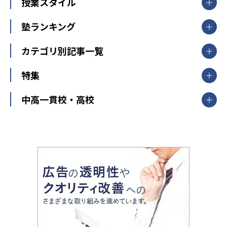
【掲載塾一覧を見る】
授業スタイル
山形県
福島県
臨海セミナー
関東
個別指導
塾ランキング
東京個別指導学院
東京都
神奈川県
埼玉県
千葉県
茨城県
集団授業
個別指導塾TOMAS
栃木県
群馬県
中学受験ランキング
カテゴリ別記事一覧
オンライン指導
明光義塾
大学受験ランキング
北陸
映像授業
ナビ個別指導学院
中学受験
特集
新潟県
富山県
石川県
福井県
個別教室のトライ
高校受験
東進ハイスクール
中部
開成番長直伝！子どもの受験を成功させる方法
中高一貫校・高校
大学受験
武田塾
愛知県
静岡県
岐阜県
三重県
長野県
令和時代の失敗しない塾選び
資格取得・学び直し
山梨県
2020年代の教育
中学入試最前線
教育費・塾代
中学受験最前線
近畿
てら先生の教育業界基本メソッド
座談会
大学入試改革
大阪府
運動と遊びを考える
兵庫県
京都府
奈良県
和歌山県
教育全般
親子で極める家庭学習
滋賀県
令和の大学受験は情報戦！
大学受験塾の選び方
ママテクエグザム
情報Ⅰ、数学が苦手な人注目！最短距離の学力
中学受験に熱心な市区町村ランキング
中国
進化する中高一貫校・高校
アップ法
小学校受験
鳥取県
島根県
岡山県
広島県
山口県
悩み多き「大学受験」相談室
家庭教師
四国
英語・英会話・英検対策
徳島県
香川県
愛媛県
高知県
小学校教師が解説！中学受験のリアル