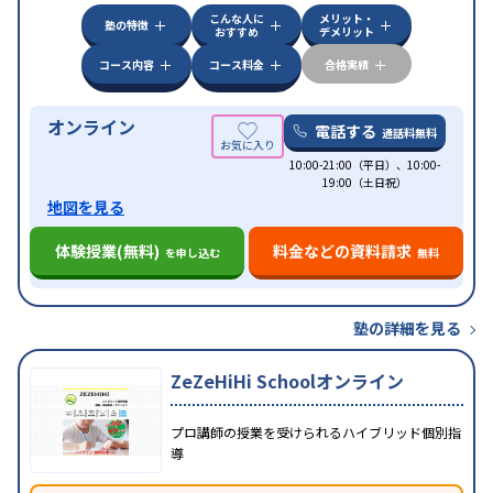
科目から受講可能
こんな人に
メリット・
塾の特徴
おすすめ
デメリット
コース内容
コース料金
合格実績
オンライン
電話する
通話料無料
10:00-21:00（平日）、10:00-
19:00（土日祝）
地図を見る
体験授業(無料)
料金などの資料請求
を申し込む
無料
塾の詳細を見る
ZeZeHiHi Schoolオンライン
プロ講師の授業を受けられるハイブリッド個別指
導