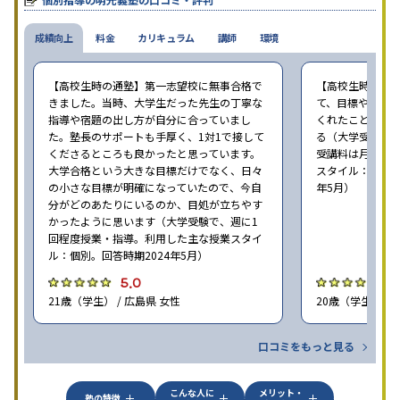
成績向上
料金
カリキュラム
講師
環境
【高校生時の通塾】第一志望校に無事合格で
【高校生時の通
きました。当時、大学生だった先生の丁寧な
て、目標や勉強
指導や宿題の出し方が自分に合っていまし
くれたことが、
た。塾長のサポートも手厚く、1対1で接して
る（大学受験で、
くださるところも良かったと思っています。
受講料は月35,
大学合格という大きな目標だけでなく、日々
スタイル：個別、
の小さな目標が明確になっていたので、今自
年5月）
分がどのあたりにいるのか、目処が立ちやす
かったように思います（大学受験で、週に1
回程度授業・指導。利用した主な授業スタイ
ル：個別。回答時期2024年5月）
5.0
4
21歳（学生） / 広島県 女性
20歳（学生） / 
口コミをもっと見る
こんな人に
メリット・
塾の特徴