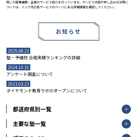
用した提携機関・企業のサービス紹介を行っています。サービス内容や申し込み方法等に
ついては、リンク先の各サービスのページにある詳細情報を確認してください。
お知らせ
2025.08.23
塾・予備校 合格実績ランキングの詳細
2024.10.31
アンケート調査について
2023.03.23
ダイヤモンド教育ラボのオープンについて
都道府県別一覧
北海道・東北
主要な塾一覧
北海道
青森県
岩手県
宮城県
秋田県