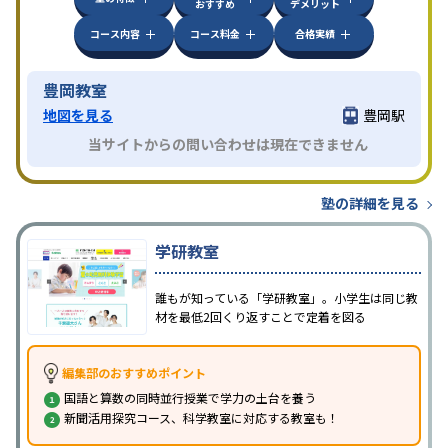
おすすめ
デメリット
コース内容
コース料金
合格実績
豊岡教室
地図を見る
豊岡駅
当サイトからの問い合わせは現在できません
塾の詳細を見る
学研教室
誰もが知っている「学研教室」。小学生は同じ教
材を最低2回くり返すことで定着を図る
編集部のおすすめポイント
国語と算数の同時並行授業で学力の土台を養う
新聞活用探究コース、科学教室に対応する教室も！