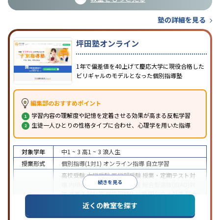
塾の詳細を見る
坪田塾オンライン
1年で偏差値を40上げて慶応大学に現役合格した
ビリギャルのモデルとなった個別指導塾
編集部のおすすめポイント
学習内容の理解度や記憶を定着させる効果が高まる反転学習
生徒一人ひとりの性格タイプに合わせ、心理学を用いた指導
対象学年
中1 ~ 3
高1 ~ 3
浪人生
授業形式
個別指導(1対1)
オンライン指導
自立学習
高校受験
大学受験
医学部受験
授業・定期テスト対
続きを見る
策
内申点対策
学習習慣の定着
総合型選抜(旧AO)対
策
推薦入試対策
学校別特化対策
国公立大対策
私大
目的
対策
共通テスト対策
英検(英語検定)対策
漢検(漢字
近くの教室を探す
検定)対策
数学特化対策
英語・英会話特化対策
その