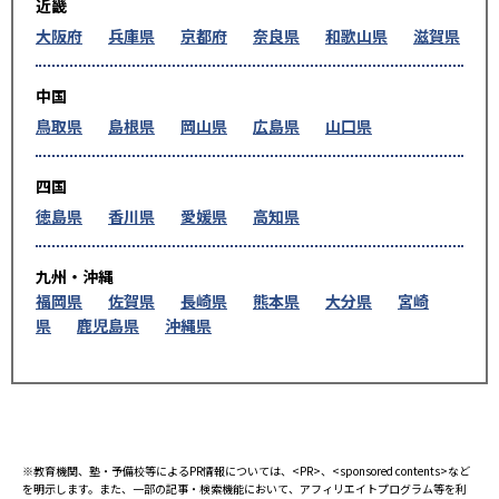
近畿
大阪府
兵庫県
京都府
奈良県
和歌山県
滋賀県
中国
鳥取県
島根県
岡山県
広島県
山口県
四国
徳島県
香川県
愛媛県
高知県
九州・沖縄
福岡県
佐賀県
長崎県
熊本県
大分県
宮崎
県
鹿児島県
沖縄県
※教育機関、塾・予備校等によるPR情報については、<PR>、<sponsored contents>など
を明示します。また、一部の記事・検索機能において、アフィリエイトプログラム等を利