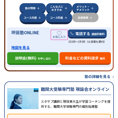
他科目別特化対策
こんな人に
メリット・
中高一貫校生に対応
授業の振替可能
不登校生に対
塾の特徴
おすすめ
デメリット
応
学習にPC・タブレットを利用
オンライン対応
1
特徴
科目から受講可能
季節講習のみの受講可
発達障害
コース内容
コース料金
合格実績
の子どもに対応
坪田塾ONLINE
電話する
通話料無料
10:00～19:00（土日祝も受付）
地図を見る
説明会(無料)
料金などの資料請求
を申し込む
無料
塾の詳細を見る
難関大受験専門塾 現論会オンライン
スタサプ講師と現役東大生が学習コーチングを提
供する、難関大学受験専門の個別指導塾