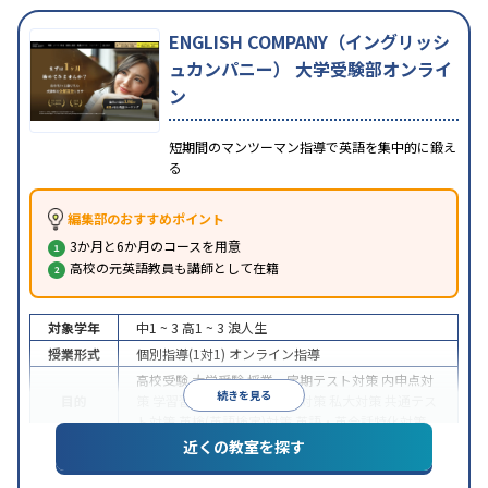
ENGLISH COMPANY（イングリッシ
ュカンパニー） 大学受験部オンライ
ン
短期間のマンツーマン指導で英語を集中的に鍛え
る
編集部のおすすめポイント
3か月と6か月のコースを用意
高校の元英語教員も講師として在籍
対象学年
中1 ~ 3
高1 ~ 3
浪人生
授業形式
個別指導(1対1)
オンライン指導
高校受験
大学受験
授業・定期テスト対策
内申点対
続きを見る
目的
策
学習習慣の定着
国公立大対策
私大対策
共通テス
ト対策
英検(英語検定)対策
英語・英会話特化対策
近くの教室を探す
中高一貫校生に対応
授業の振替可能
不登校生に対
特徴
応
学習にPC・タブレットを利用
オンライン対応
1