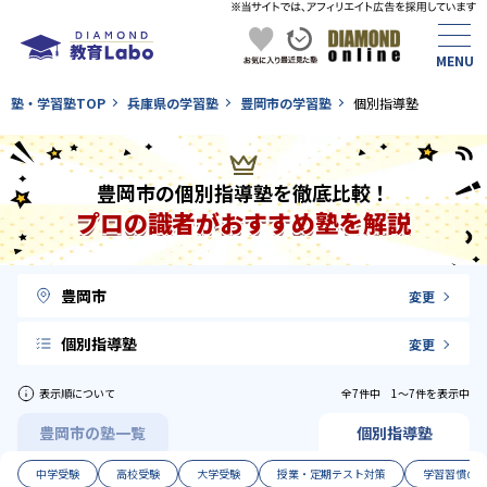
塾・学習塾TOP
兵庫県の学習塾
豊岡市の学習塾
個別指導塾
豊岡市の個別指導塾を徹底比較！
プロの識者がおすすめ塾を解説
豊岡市
変更
個別指導塾
変更
表示順について
全7件中 1〜7件を表示中
豊岡市の塾一覧
個別指導塾
中学受験
高校受験
大学受験
授業・定期テスト対策
学習習慣の