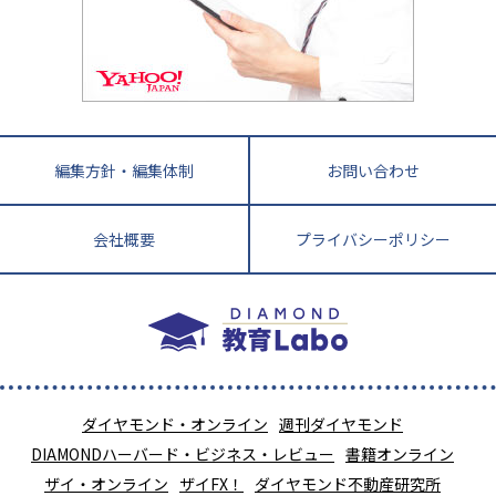
教育ニュース最前線
九州・沖縄
教育ジャーナリストが徹底解説！ 大学受験の羅
福岡県
佐賀県
長崎県
熊本県
大分県
針盤
宮崎県
鹿児島県
沖縄県
編集方針・編集体制
お問い合わせ
会社概要
プライバシーポリシー
ダイヤモンド・オンライン
週刊ダイヤモンド
DIAMONDハーバード・ビジネス・レビュー
書籍オンライン
ザイ・オンライン
ザイFX！
ダイヤモンド不動産研究所