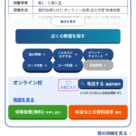
対象学年
高1 ~ 3
浪人生
授業形式
個別指導(1対1)
オンライン指導
自立学習
映像授業
大学受験
医学部受験
授業・定期テスト対策
内申点
続きを見る
目的
対策
学習習慣の定着
総合型選抜(旧AO)対策
推薦入
試対策
学校別特化対策
近くの教室を探す
中高一貫校生に対応
授業の振替可能
不登校生に対
特徴
応
学習にPC・タブレットを利用
オンライン対応
1
科目から受講可能
こんな人に
メリット・
塾の特徴
おすすめ
デメリット
コース内容
コース料金
合格実績
オンライン校
電話する
通話料無料
13:00-22:00(土日祝日問わず)
地図を見る
体験授業(無料)
料金などの資料請求
を申し込む
無料
塾の詳細を見る