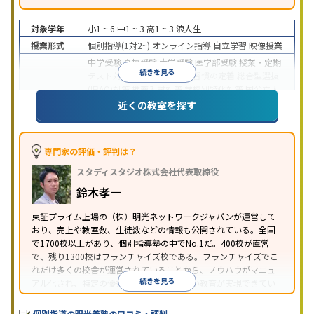
対象学年
小1 ~ 6
中1 ~ 3
高1 ~ 3
浪人生
授業形式
個別指導(1対2~)
オンライン指導
自立学習
映像授業
中学受験
高校受験
大学受験
医学部受験
授業・定期
続きを見る
テスト対策
内申点対策
学習習慣の定着
総合型選抜
(旧AO)対策
推薦入試対策
学校別特化対策
国公立大
目的
対策
私大対策
共通テスト対策
英検(英語検定)対策
近くの教室を探す
漢検(漢字検定)対策
数学特化対策
英語・英会話特化
対策
その他科目別特化対策
中高一貫校生に対応
特待生・奨学金制度あり
授業
専門家の評価・評判は？
の振替可能
不登校生に対応
学習にPC・タブレット
スタディスタジオ株式会社代表取締役
特徴
を利用
オンライン対応
1科目から受講可能
季節講
習のみの受講可
発達障害の子どもに対応
自習室あ
鈴木孝一
り
※2023年3月調査。
小学校高学年の個別指導塾アンケート調査方法
を参
東証プライム上場の（株）明光ネットワークジャパンが運営して
おり、売上や教室数、生徒数などの情報も公開されている。全国
照
で1700校以上があり、個別指導塾の中でNo.1だ。400校が直営
で、残り1300校はフランチャイズ校である。フランチャイズでこ
れだけ多くの校舎が運営されていることから、ノウハウがマニュ
続きを見る
アル化され、特定の優秀な人材に依存しない教育が実現できてい
ることが推測される。
個別指導の明光義塾の口コミ・評判