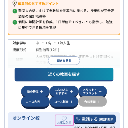
編集部のおすすめポイント
難関大合格に向けて全教科を効率的に学べる、授業料が完全定
額制の個別指導塾
個別に年間計画を作成、1日単位ですべきことも指示し、勉強
に集中できる環境を実現
対象学年
中1 ~ 3
高1 ~ 3
浪人生
授業形式
個別指導(1対1)
大学受験
医学部受験
授業・定期テスト対策
国公立
目的
続きを見る
大対策
英検(英語検定)対策
中高一貫校生に対応
授業の振替可能
オンライン対
特徴
近くの教室を探す
応
自習室あり
こんな人に
メリット・
塾の特徴
おすすめ
デメリット
コース内容
コース料金
合格実績
オンライン校
電話する
通話料無料
9:00～18:00(土曜・日曜・祝日