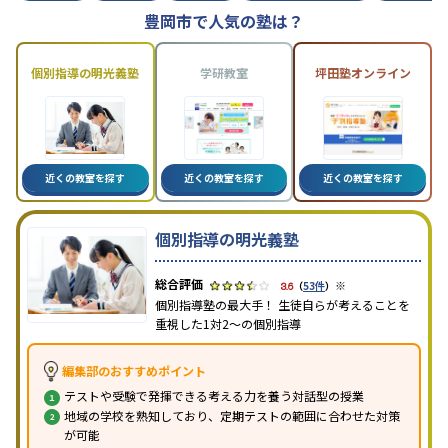
豊岡市で人気の塾は？
個別指導の明光義塾
学研教室
坪田塾オンライン
近くの教室を探す
近くの教室を探す
近くの教室を探す
個別指導の明光義塾
※
3.6
（
53件
）
個別指導塾の最大手！ 生徒自らが考えることを
重視した1対2〜の個別指導
編集部のおすすめポイント
テストや受験で発揮できる考える力を養う対話型の授業
地域の学校を熟知しており、定期テストの範囲に合わせた対策
が可能