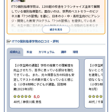
ITTO個別指導学院は、1200超の校舎をフランチャイズ主体で展開
している個別指導塾だ。面白いのは、世界的ベストセラーのビジ
ネス書『7つの習慣』を基に、日本の小・中・高校生向けにアレン
ジ・開発した教育プログラム「7つの習慣J」を提供している点
だ。先生や親に言われたから勉強するといった受動的な思考な子
続きを見る
を、能動的に自ら学ぶ子に育てていくことを目指すカリキュラム
である。個別指導の授業とは別に、集団授業形式の特別講座とし
て別料金で提供されるので、単なる成績アップ以上の、子どもの
ITTO個別指導学院の口コミ・評判
心の成長を求める家庭にオススメだ。
成績向上
料金
カリキュラム
講師
環境
【小学生時の通塾】学校の授業での理解度を
【小学生時の通
向上させたり、苦手に思っている部分を強化
ないところがあ
できている。 また、元々得意な方の科目も安
を連発していた
定してテストの点数が高くなっていると感じ
切なくなった。 
る（小学4年時に子どもが通塾。回答時
（小学5年時に子
期:2023年3月）
年3月）
5.0
4
40代 / 神奈川県 男性
40代 / 千葉県 女