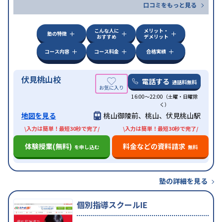
口コミをもっと見る
こんな人に
メリット・
塾の特徴
おすすめ
デメリット
コース内容
コース料金
合格実績
伏見桃山校
電話する
通話料無料
16:00〜22:00（土曜・日曜除
く）
地図を見る
桃山御陵前、桃山、伏見桃山駅
\入力は簡単！最短30秒で完了/
\入力は簡単！最短30秒で完了/
体験授業(無料)
料金などの資料請求
を申し込む
無料
塾の詳細を見る
個別指導スクールIE