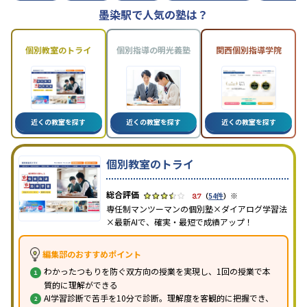
墨染駅で人気の塾は？
個別教室のトライ
個別指導の明光義塾
関西個別指導学院
近くの教室を探す
近くの教室を探す
近くの教室を探す
個別教室のトライ
※
3.7
（
54件
）
専任制マンツーマンの個別塾×ダイアログ学習法
×最新AIで、確実・最短で成績アップ！
編集部のおすすめポイント
わかったつもりを防ぐ双方向の授業を実現し、1回の授業で本
質的に理解ができる
AI学習診断で苦手を10分で診断。理解度を客観的に把握でき、