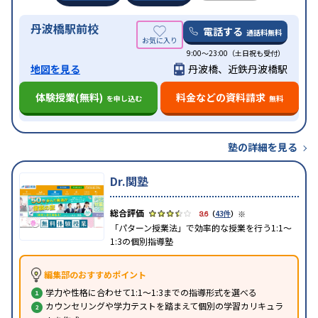
丹波橋駅前校
電話する
通話料無料
9:00～23:00（土日祝も受付）
地図を見る
丹波橋、近鉄丹波橋駅
体験授業(無料)
料金などの資料請求
を申し込む
無料
塾の詳細を見る
Dr.関塾
※
3.6
（
43件
）
「パターン授業法」で効率的な授業を行う1:1～
1:3の個別指導塾
編集部のおすすめポイント
学力や性格に合わせて1:1～1:3までの指導形式を選べる
カウンセリングや学力テストを踏まえて個別の学習カリキュラ