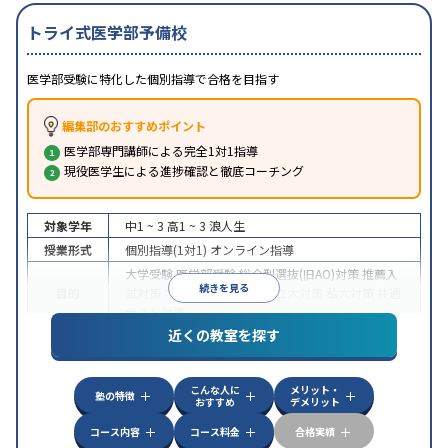
トライ式医学部予備校
医学部受験に特化した個別指導で合格を目指す
編集部のおすすめポイント
医学部専門講師による完全1対1指導
現役医学生による進捗確認と徹底コーチング
対象学年
中1 ~ 3
高1 ~ 3
浪人生
授業形式
個別指導(1対1)
オンライン指導
大学受験
医学部受験
総合型選抜(旧AO)対策
推薦入
続きを見る
目的
試対策
学校別特化対策
国公立大対策
私大対策
共通
テスト対策
近くの教室を探す
中高一貫校生に対応
授業の振替可能
不登校生に対
特徴
応
オンライン対応
1科目から受講可能
季節講習の
みの受講可
自習室あり
こんな人に
メリット・
塾の特徴
おすすめ
デメリット
コース内容
コース料金
合格実績