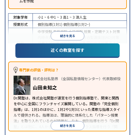
ムを作成
対象学年
小1 ~ 6
中1 ~ 3
高1 ~ 3
浪人生
授業形式
個別指導(1対1)
個別指導(1対2~)
中学受験
高校受験
大学受験
授業・定期テスト対策
続きを見る
内申点対策
学習習慣の定着
総合型選抜(旧AO)対策
目的
推薦入試対策
学校別特化対策
国公立大対策
私大対
策
共通テスト対策
英検(英語検定)対策
漢検(漢字検
近くの教室を探す
定)対策
数学特化対策
中高一貫校生に対応
授業の振替可能
不登校生に対
特徴
応
1科目から受講可能
季節講習のみの受講可
発達
専門家の評価・評判は？
障害の子どもに対応
自習室あり
株式会社私塾界 （全国私塾情報センター）代表取締役
※2023年3月調査。
小学校高学年の個別指導塾アンケート調査方法
を参
山田未知之
照
Dr.関塾は、株式会社関塾が運営を行う個別指導塾で、関東と関西
を中心に全国にフランチャイズ展開している。関塾の「完全個別
指導」は、1対1のほかに、1対2や1対3といった柔軟な指導スタイ
ルで提供される。指導法は、理論的に体系化した「パターン授業
法」を取り入れているのが特徴だ。なお、個別指導を行う「Dr.関
続きを見る
塾」とは別に、4人から12人前後の少人数クラス指導を行う「関
塾」がある。