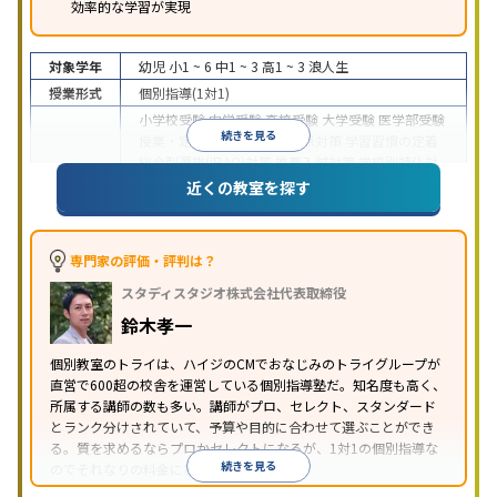
効率的な学習が実現
対象学年
幼児
小1 ~ 6
中1 ~ 3
高1 ~ 3
浪人生
授業形式
個別指導(1対1)
小学校受験
中学受験
高校受験
大学受験
医学部受験
続きを見る
授業・定期テスト対策
内申点対策
学習習慣の定着
総合型選抜(旧AO)対策
推薦入試対策
学校別特化対
目的
策
国公立大対策
私大対策
共通テスト対策
英検(英
近くの教室を探す
語検定)対策
漢検(漢字検定)対策
数学特化対策
英
語・英会話特化対策
その他科目別特化対策
中高一貫校生に対応
授業の振替可能
不登校生に対
専門家の評価・評判は？
応
学習にPC・タブレットを利用
オンライン対応
1
特徴
スタディスタジオ株式会社代表取締役
科目から受講可能
季節講習のみの受講可
発達障害
の子どもに対応
自習室あり
鈴木孝一
※2023年3月調査。
小学校高学年の個別指導塾アンケート調査方法
を参
個別教室のトライは、ハイジのCMでおなじみのトライグループが
照
直営で600超の校舎を運営している個別指導塾だ。知名度も高く、
所属する講師の数も多い。講師がプロ、セレクト、スタンダード
とランク分けされていて、予算や目的に合わせて選ぶことができ
る。質を求めるならプロかセレクトになるが、1対1の個別指導な
続きを見る
のでそれなりの料金になる。