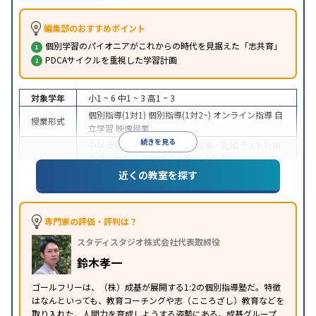
編集部のおすすめポイント
個別学習のパイオニアがこれからの時代を見据えた「志共育」
PDCAサイクルを重視した学習計画
対象学年
小1 ~ 6
中1 ~ 3
高1 ~ 3
個別指導(1対1)
個別指導(1対2~)
オンライン指導
自
授業形式
立学習
映像授業
続きを見る
中学受験
高校受験
大学受験
授業・定期テスト対策
内申点対策
学習習慣の定着
総合型選抜(旧AO)対策
目的
推薦入試対策
国公立大対策
私大対策
共通テスト対
近くの教室を探す
策
中高一貫校生に対応
授業の振替可能
オンライン対
特徴
応
1科目から受講可能
季節講習のみの受講可
自習
専門家の評価・評判は？
室あり
スタディスタジオ株式会社代表取締役
鈴木孝一
ゴールフリーは、（株）成基が展開する1:2の個別指導塾だ。特徴
はなんといっても、教育コーチングや志（こころざし）教育などを
取り入れた、人間力を育成しようする姿勢にある。成基グループ