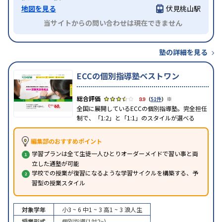
地図を見る
伏見桃山駅
当サイトからの問い合わせは現在できません
塾の詳細を見る
ECCの個別指導塾ベストワン
※
3.9
（
51件
）
全国に展開しているECCの個別指導塾。完全担任
制で、「1:2」と「1:1」のスタイルが選べる
編集部のおすすめポイント
学習プランは全て生徒一人ひとりオーダーメイドで習い事と両
立した通塾が可能
学校での授業が復習になるような学習サイクルを構築する、予
習型の授業スタイル
対象学年
小3 ~ 6
中1 ~ 3
高1 ~ 3
浪人生
授業形式
個別指導(1対2~)