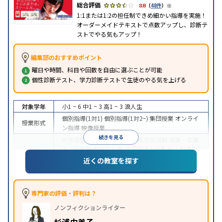
※
3.8
（
48件
）
1:1または1:2の担任制できめ細かい指導を実施！
オーダーメイドテキストで点数アップし、診断テ
ストでやる気もアップ！
編集部のおすすめポイント
曜日や時間、科目や回数を自由に選ぶことが可能
個性診断テスト、学力診断テストで生徒のやる気を上げる
対象学年
小1 ~ 6
中1 ~ 3
高1 ~ 3
浪人生
個別指導(1対1)
個別指導(1対2~)
集団授業
オンライ
授業形式
ン指導
映像授業
続きを見る
中学受験
高校受験
大学受験
医学部受験
授業・定期
テスト対策
内申点対策
学習習慣の定着
総合型選抜
(旧AO)対策
推薦入試対策
学校別特化対策
国公立大
近くの教室を探す
目的
対策
私大対策
共通テスト対策
英検(英語検定)対策
漢検(漢字検定)対策
数学特化対策
その他科目別特化
対策
専門家の評価・評判は？
中高一貫校生に対応
オンライン対応
1科目から受講
特徴
ノンフィクションライター
可能
季節講習のみの受講可
自習室あり
※2023年3月調査。
小学校高学年の個別指導塾アンケート調査方法
を参