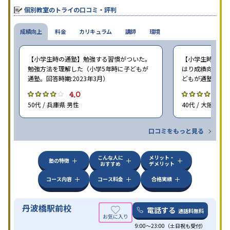
個別教室のトライの口コミ・評判
成績向上
料金
カリキュラム
講師
環境
【小学生時の通塾】勉強する習慣がついた。
【小学生時の通塾
勉強方法を理解した（小学5年時に子どもが
はり成績向上には
通塾。回答時期:2023年3月）
どもが通塾。回答時
4.0
4
50代 / 兵庫県 男性
40代 / 大阪府 女
口コミをもっと見る
こんな人に
メリット・
塾の特徴
おすすめ
デメリット
コース内容
コース料金
合格実績
丹波橋駅前校
電話する
通話料無料
9:00～23:00（土日祝も受付）