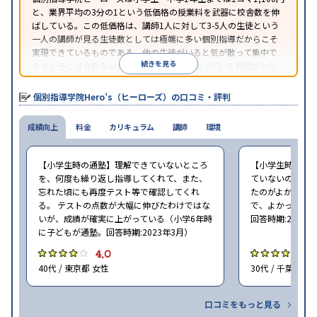
と、業界平均の3分の1という低価格の授業料を武器に校舎数を伸
ばしている。この低価格は、講師1人に対して3-5人の生徒という
一人の講師が見る生徒数としては極端に多い個別指導だからこそ
実現できているものである。他の生徒がいると気が散って集中で
続きを見る
きない子には合わないが、周りに一緒に頑張っている仲間がいる
ほうが頑張れるタイプの子にはとてもコスパがいいと言える。
個別指導学院Hero’s（ヒーローズ）の口コミ・評判
成績向上
料金
カリキュラム
講師
環境
【小学生時の通塾】理解できていないところ
【小学生時の通
を、何度も繰り返し指導してくれて、また、
ていないので、
忘れた頃にも再度テスト等で確認してくれ
たのがよかった
る。 テストの点数が大幅に伸びたわけではな
で、よかった（小
いが、成績が確実に上がっている（小学6年時
回答時期:2023年
に子どもが通塾。回答時期:2023年3月）
4.0
4
40代 / 東京都 女性
30代 / 千葉県 女
口コミをもっと見る