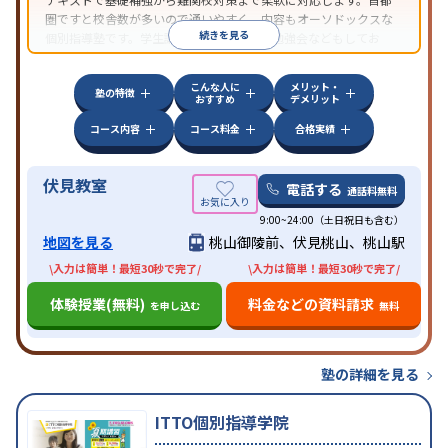
圏ですと校舎数が多いので通いやすく、内容もオーソドックスな
続きを見る
個別指導塾です。学生講師たちが自主的に勉強会などもしてお
り、学生講師の頑張りが目立ちます。
こんな人に
メリット・
塾の特徴
おすすめ
デメリット
コース内容
コース料金
合格実績
伏見教室
電話する
通話料無料
9:00~24:00（土日祝日も含む）
地図を見る
桃山御陵前、伏見桃山、桃山駅
\入力は簡単！最短30秒で完了/
\入力は簡単！最短30秒で完了/
体験授業(無料)
料金などの資料請求
を申し込む
無料
塾の詳細を見る
ITTO個別指導学院