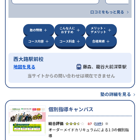
口コミをもっと見る
こんな人に
メリット・
塾の特徴
おすすめ
デメリット
コース内容
コース料金
合格実績
西大路駅前校
地図を見る
藤森、龍谷大前深草駅
当サイトからの問い合わせは現在できません
塾の詳細を見る
個別指導キャンパス
※
3.7
（
50件
）
オーダーメイドカリキュラムによる1:3の個別指
導