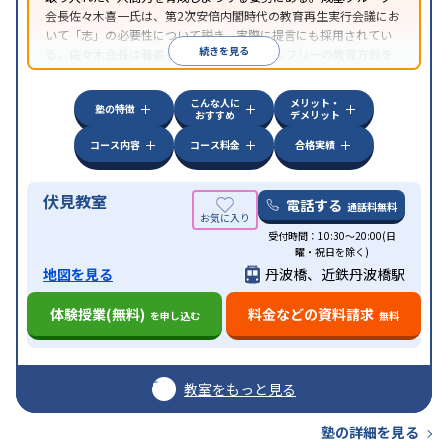
会長佐々木喜一氏は、第2次安倍内閣時代の教育再生実行会議にお
いて「志」の必要性について説き、実際に提言にも採用されてい
続きを見る
る。佐々木会長は著書も豊富なので、ゴールフリーの教育方針を
知るのに役立つだろう。
こんな人に
メリット・
塾の特徴
おすすめ
デメリット
コース内容
コース料金
合格実績
伏見教室
電話する
通話料無料
受付時間：10:30〜20:00(日
曜・祝日を除く)
地図を見る
丹波橋、近鉄丹波橋駅
体験授業(無料)
料金などの資料請求
を申し込む
無料
教室をもっと見る
塾の詳細を見る