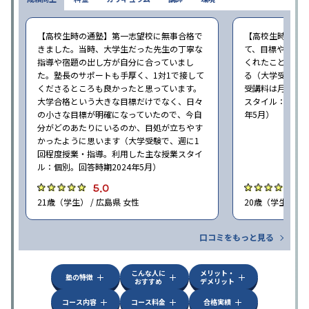
【高校生時の通塾】第一志望校に無事合格で
【高校生時の通
きました。当時、大学生だった先生の丁寧な
て、目標や勉強
指導や宿題の出し方が自分に合っていまし
くれたことが、
た。塾長のサポートも手厚く、1対1で接して
る（大学受験で、
くださるところも良かったと思っています。
受講料は月35,
大学合格という大きな目標だけでなく、日々
スタイル：個別、
の小さな目標が明確になっていたので、今自
年5月）
分がどのあたりにいるのか、目処が立ちやす
かったように思います（大学受験で、週に1
回程度授業・指導。利用した主な授業スタイ
ル：個別。回答時期2024年5月）
5.0
4
21歳（学生） / 広島県 女性
20歳（学生） / 
口コミをもっと見る
こんな人に
メリット・
塾の特徴
おすすめ
デメリット
コース内容
コース料金
合格実績