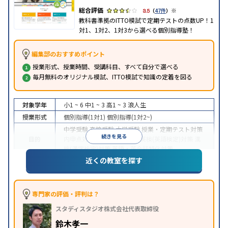
※
3.5
（
47件
）
教科書準拠のITTO模試で定期テストの点数UP！1
対1、1対2、1対3から選べる個別指導塾！
編集部のおすすめポイント
授業形式、授業時間、受講科目、すべて自分で選べる
毎月無料のオリジナル模試、ITTO模試で知識の定着を図る
対象学年
小1 ~ 6
中1 ~ 3
高1 ~ 3
浪人生
授業形式
個別指導(1対1)
個別指導(1対2~)
中学受験
高校受験
大学受験
授業・定期テスト対策
続きを見る
目的
内申点対策
学習習慣の定着
英検(英語検定)対策
漢
検(漢字検定)対策
英語・英会話特化対策
近くの教室を探す
1科目から受講可能
季節講習のみの受講可
自習室あ
特徴
り
※2023年3月調査。
小学校高学年の個別指導塾アンケート調査方法
を参
照
専門家の評価・評判は？
スタディスタジオ株式会社代表取締役
鈴木孝一