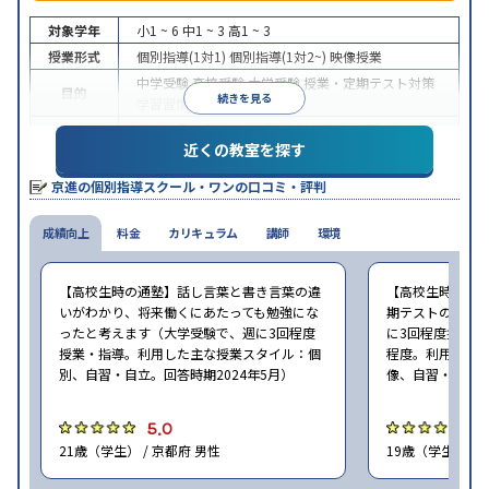
対象学年
小1 ~ 6
中1 ~ 3
高1 ~ 3
授業形式
個別指導(1対1)
個別指導(1対2~)
映像授業
中学受験
高校受験
大学受験
授業・定期テスト対策
目的
続きを見る
学習習慣の定着
中高一貫校生に対応
授業の振替可能
学習にPC・タ
特徴
近くの教室を探す
ブレットを利用
季節講習のみの受講可
※2024年6月調査。
大学受験塾・予備校のアンケート調査方法
を参照
京進の個別指導スクール・ワンの口コミ・評判
成績向上
料金
カリキュラム
講師
環境
【高校生時の通塾】話し言葉と書き言葉の違
【高校生時の通
いがわかり、将来働くにあたっても勉強にな
期テストの点数
ったと考えます（大学受験で、週に3回程度
に3回程度授業・指
授業・指導。利用した主な授業スタイル：個
程度。利用した
別、自習・自立。回答時期2024年5月）
像、自習・自立。
5.0
5
21歳（学生） / 京都府 男性
19歳（学生） / 