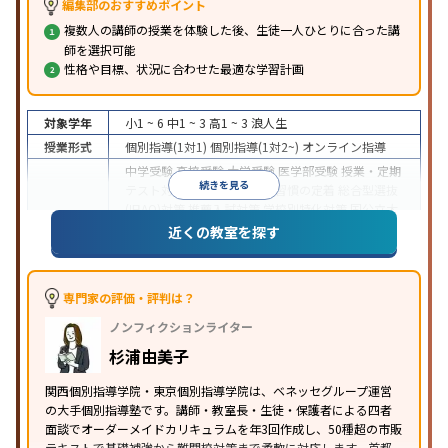
編集部のおすすめポイント
複数人の講師の授業を体験した後、生徒一人ひとりに合った講
師を選択可能
性格や目標、状況に合わせた最適な学習計画
対象学年
小1 ~ 6
中1 ~ 3
高1 ~ 3
浪人生
授業形式
個別指導(1対1)
個別指導(1対2~)
オンライン指導
中学受験
高校受験
大学受験
医学部受験
授業・定期
続きを見る
テスト対策
内申点対策
学習習慣の定着
総合型選抜
(旧AO)対策
推薦入試対策
学校別特化対策
国公立大
目的
対策
私大対策
共通テスト対策
英検(英語検定)対策
近くの教室を探す
漢検(漢字検定)対策
数学特化対策
その他科目別特化
対策
中高一貫校生に対応
特待生・奨学金制度あり
不登
専門家の評価・評判は？
校生に対応
オンライン対応
1科目から受講可能
季
特徴
ノンフィクションライター
節講習のみの受講可
発達障害の子どもに対応
自習
室あり
杉浦由美子
関西個別指導学院・東京個別指導学院は、ベネッセグループ運営
の大手個別指導塾です。講師・教室長・生徒・保護者による四者
面談でオーダーメイドカリキュラムを年3回作成し、50種超の市販
テキストで基礎補強から難関校対策まで柔軟に対応します。首都