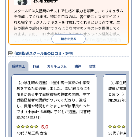
杉浦由美子
照
スクールIEは入塾時のテストで性格と学力を診断し、カリキュラム
を作成してくれます。特に注目なのは、各生徒にカスタマイズさ
れた完全オリジナルテキストを作成してくれるという点です。生
徒の弱点の部分を強化できるような内容のテキストを提供してく
れます。また、コロナ禍よりずっと前からオンライン授業を導入
続きを見る
し、ノウハウもしっかりとしています。AIやICTの活用の先駆者的
な個別指導塾です。
個別指導スクールIEの口コミ・評判
成績向上
料金
カリキュラム
講師
環境
【小学生時の通塾】中堅中高一貫校の中学受
【小学生時の通
験をするため通塾しました。 親が教えるにも
成績が物凄く悪
限界がある中学受験独特の算数の問題、中学
と思う（小学6年
受験経験者の講師がついてくださり、達成
期:2023年3月）
し、費用や時間もかけましたが結果良かった
です（小学4〜6年時に子どもが通塾。回答時
期:2023年3月）
5.0
4
40代 / 埼玉県 女性
50代 / 神奈川県