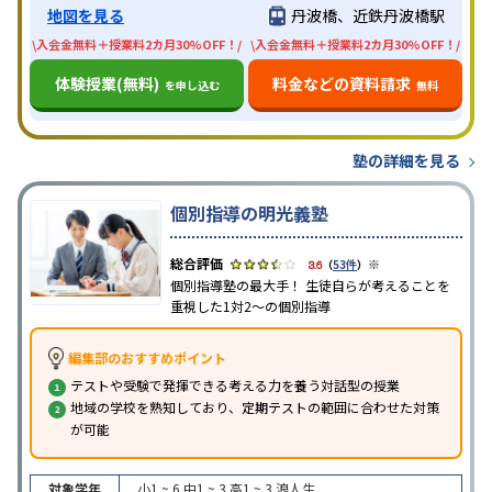
地図を見る
丹波橋、近鉄丹波橋駅
\入会金無料＋授業料2カ月30%OFF！/
\入会金無料＋授業料2カ月30%OFF！/
体験授業(無料)
料金などの資料請求
を申し込む
無料
塾の詳細を見る
個別指導の明光義塾
※
3.6
（
53件
）
個別指導塾の最大手！ 生徒自らが考えることを
重視した1対2〜の個別指導
編集部のおすすめポイント
テストや受験で発揮できる考える力を養う対話型の授業
地域の学校を熟知しており、定期テストの範囲に合わせた対策
が可能
対象学年
小1 ~ 6
中1 ~ 3
高1 ~ 3
浪人生