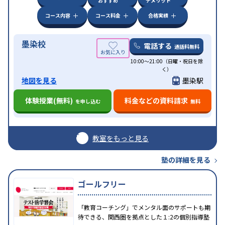
おすすめ
デメリット
コース内容
コース料金
合格実績
墨染校
電話する
通話料無料
10:00～21:00（日曜・祝日を除
く）
地図を見る
墨染駅
体験授業(無料)
料金などの資料請求
を申し込む
無料
教室をもっと見る
塾の詳細を見る
ゴールフリー
「教育コーチング」でメンタル面のサポートも期
待できる、関西圏を拠点とした１:2の個別指導塾