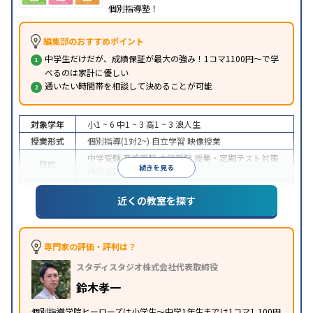
個別指導塾！
編集部のおすすめポイント
中学生だけだが、成績保証が最大の強み！1コマ1100円～で学
べるのは家計に優しい
通いたい時間帯を相談して決めることが可能
対象学年
小1 ~ 6
中1 ~ 3
高1 ~ 3
浪人生
授業形式
個別指導(1対2~)
自立学習
映像授業
中学受験
高校受験
大学受験
授業・定期テスト対策
目的
続きを見る
内申点対策
学習習慣の定着
中高一貫校生に対応
成績保証制度あり
授業の振替
特徴
近くの教室を探す
可能
1科目から受講可能
季節講習のみの受講可
※2023年3月調査。
小学校高学年の個別指導塾アンケート調査方法
を参
照
専門家の評価・評判は？
スタディスタジオ株式会社代表取締役
鈴木孝一
個別指導学院ヒーローズは小学生〜中学1年生までは1コマ1,100円