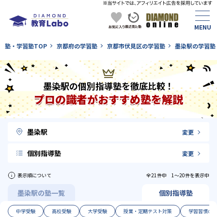
塾・学習塾TOP
京都府の学習塾
京都市伏見区の学習塾
墨染駅の学習塾
墨染駅の個別指導塾を徹底比較！
プロの識者がおすすめ塾を解説
墨染駅
変更
個別指導塾
変更
表示順について
全21件中 1〜20件を表示中
墨染駅の塾一覧
個別指導塾
中学受験
高校受験
大学受験
授業・定期テスト対策
学習習慣の