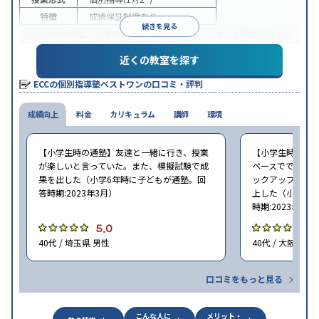
特徴
成績保証制度あり
続きを見る
※2023年3月調査。
小学校高学年の個別指導塾アンケート調査方法
を参
照
近くの教室を探す
ECCの個別指導塾ベストワンの口コミ・評判
成績向上
料金
カリキュラム
講師
環境
【小学生時の通塾】友達と一緒に行き、授業
【小学生時の通
が楽しいと言っていた。また、模擬試験で成
ペースでできた
果を出した（小学6年時に子どもが通塾。回
ックアップして
答時期:2023年3月）
上した（小学5〜
時期:2023年3月
5.0
5
40代 / 埼玉県 男性
40代 / 大阪府 男
口コミをもっと見る
こんな人に
メリット・