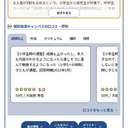
る入塾が8割を占めるという。小学生から高校生が対象で、中学生
コースには「1科目＋20点以上UP（または1科目80点以上）」を保
続きを見る
証する成績保証制度が付帯している。
個別指導キャンパスの口コミ・評判
成績向上
料金
カリキュラム
講師
環境
【小学生時の通塾】成績も上がったし、本人
【小学生時の通
も内容がわかるようになったら楽しそうに進
子なので、せめ
んで勉強するようになった（小学5〜6年時に
しないと思ったの
子どもが通塾。回答時期2023年3月）
時に子どもが通塾
5.0
4
50代 / 大阪府 男性
50代 / 大阪府 男
口コミをもっと見る
こんな人に
メリット・
塾の特徴