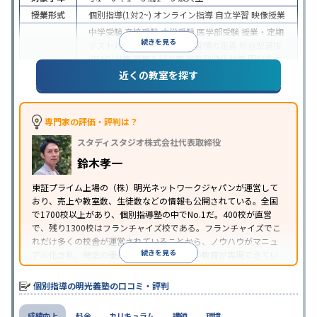
授業形式
個別指導(1対2~)
オンライン指導
自立学習
映像授業
中学受験
高校受験
大学受験
医学部受験
授業・定期
続きを見る
テスト対策
内申点対策
学習習慣の定着
総合型選抜
(旧AO)対策
推薦入試対策
学校別特化対策
国公立大
目的
対策
私大対策
共通テスト対策
英検(英語検定)対策
近くの教室を探す
漢検(漢字検定)対策
数学特化対策
英語・英会話特化
対策
その他科目別特化対策
中高一貫校生に対応
特待生・奨学金制度あり
授業
専門家の評価・評判は？
の振替可能
不登校生に対応
学習にPC・タブレット
スタディスタジオ株式会社代表取締役
特徴
を利用
オンライン対応
1科目から受講可能
季節講
習のみの受講可
発達障害の子どもに対応
自習室あ
鈴木孝一
り
※2023年3月調査。
小学校高学年の個別指導塾アンケート調査方法
を参
東証プライム上場の（株）明光ネットワークジャパンが運営して
おり、売上や教室数、生徒数などの情報も公開されている。全国
照
で1700校以上があり、個別指導塾の中でNo.1だ。400校が直営
で、残り1300校はフランチャイズ校である。フランチャイズでこ
れだけ多くの校舎が運営されていることから、ノウハウがマニュ
続きを見る
アル化され、特定の優秀な人材に依存しない教育が実現できてい
ることが推測される。
個別指導の明光義塾の口コミ・評判
成績向上
料金
カリキュラム
講師
環境