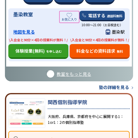
墨染教室
電話する
通話料無料
10:00〜21:00（土日祝含む）
地図を見る
墨染駅
\入会金と90分×4回の授業料が無料！/
\入会金と90分×4回の授業料が無料！/
体験授業(無料)
料金などの資料請求
を申し込む
無料
教室をもっと見る
塾の詳細を見る
関西個別指導学院
大阪府、兵庫県、京都府を中心に展開する1：
1or1：2の個別指導塾