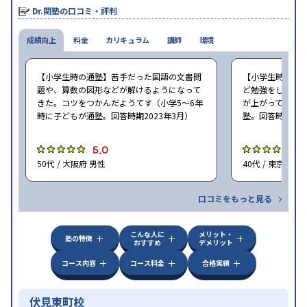
Dr.関塾の口コミ・評判
成績向上
料金
カリキュラム
講師
環境
【小学生時の通塾】苦手だった国語の文書問
【小学生時の通
題や、算数の図形などが解けるようになって
ど勉強をしなか
きた。コツをつかんだようてす（小学5〜6年
が上がってました
時に子どもが通塾。回答時期2023年3月）
塾。回答時期202
5.0
4
50代 / 大阪府 男性
40代 / 東京都 女
口コミをもっと見る
こんな人に
メリット・
塾の特徴
おすすめ
デメリット
コース内容
コース料金
合格実績
伏見東町校