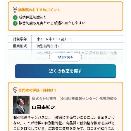
編集部のおすすめポイント
成績保証制度あり
振替制度も充実だから部活と両立しやすい
対象学年
小2 ~ 6
中1 ~ 3
高1 ~ 3
授業形式
個別指導(1対2~)
中学受験
高校受験
大学受験
医学部受験
授業・定期
続きを見る
テスト対策
内申点対策
学習習慣の定着
総合型選抜
目的
(旧AO)対策
推薦入試対策
学校別特化対策
国公立大
対策
私大対策
共通テスト対策
英検(英語検定)対策
近くの教室を探す
漢検(漢字検定)対策
数学特化対策
中高一貫校生に対応
成績保証制度あり
授業の振替
特徴
可能
不登校生に対応
1科目から受講可能
季節講習
専門家の評価・評判は？
のみの受講可
株式会社私塾界 （全国私塾情報センター）代表取締役
※2023年3月調査。
小学校高学年の個別指導塾アンケート調査方法
を参
山田未知之
照
個別指導キャンパスは、「教育に関係ないことには、お金をかけ
ない」ことが特徴の個別指導塾。高品質で低価格な教育を拡げる
ことを目指している。広告費に費用を割かず、口コミや紹介によ