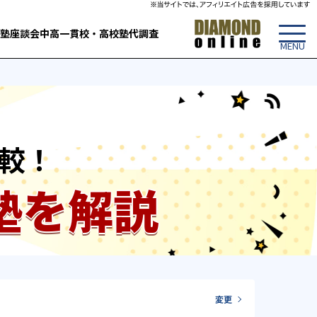
塾
座談会
中高一貫校・高校
塾代調査
較！
塾を解説
変更