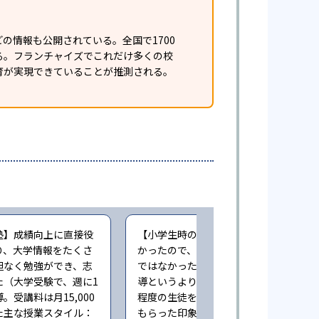
の情報も公開されている。全国で1700
ある。フランチャイズでこれだけ多くの校
育が実現できていることが推測される。
塾】成績向上に直接役
【小学生時の通塾】本人にやる気が無
り、大学情報をたくさ
かったので、成績向上するという感じ
担なく勉強ができ、志
ではなかった。また指導自体も個人指
た（大学受験で、週に1
導というより、一人の先生が一度に3人
。受講料は月15,000
程度の生徒をみており、きちんとみて
た主な授業スタイル：
もらった印象ではない（小学6年時に子