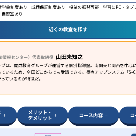
奨学金制度あり
成績保証制度あり
授業の振替可能
学習にPC・タブ
自習室あり
近くの教室を探す
山田未知之
塾情報センター）代表取締役
ップは、開成教育グループが運営する個別指導塾。南関東と関西を中心に
ているため、全国どこからでも受講できる。得点アップシステム「S-CUB
行っているのが特徴だ。
に
メリット・
コース内容
コ
デメリット