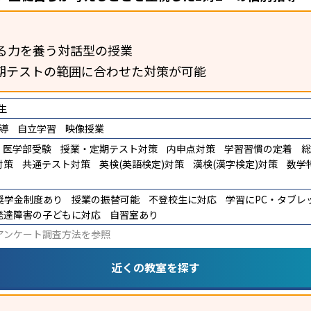
る力を養う対話型の授業
期テストの範囲に合わせた対策が可能
生
導
自立学習
映像授業
医学部受験
授業・定期テスト対策
内申点対策
学習習慣の定着
総
対策
共通テスト対策
英検(英語検定)対策
漢検(漢字検定)対策
数学
奨学金制度あり
授業の振替可能
不登校生に対応
学習にPC・タブレ
発達障害の子どもに対応
自習室あり
アンケート調査方法
を参照
近くの教室を探す