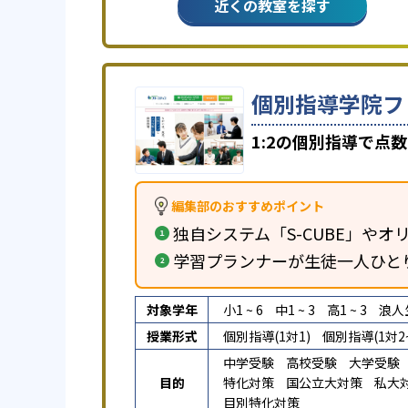
近くの教室を探す
個別指導学院フ
1:2の個別指導で点
編集部のおすすめポイント
独自システム「S-CUBE」やオリ
学習プランナーが生徒一人ひと
対象学年
小1 ~ 6
中1 ~ 3
高1 ~ 3
浪人
授業形式
個別指導(1対1)
個別指導(1対2~
中学受験
高校受験
大学受験
目的
特化対策
国公立大対策
私大
目別特化対策