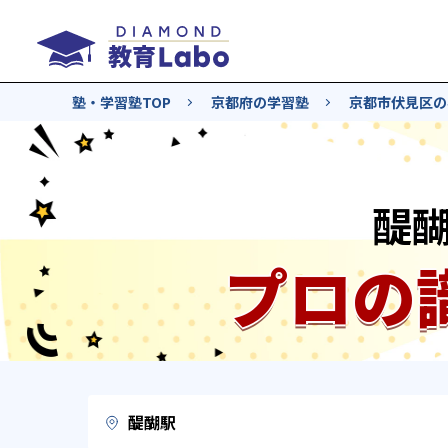
塾・学習塾TOP
京都府の学習塾
京都市伏見区の
醍
プロの
醍醐駅