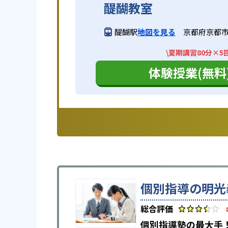
醍醐教室
醍醐駅
地図を見る
京都府京都市
\夏期講習80分×5
体験授業(無料
個別指導の明光
個別指導塾の最大手！