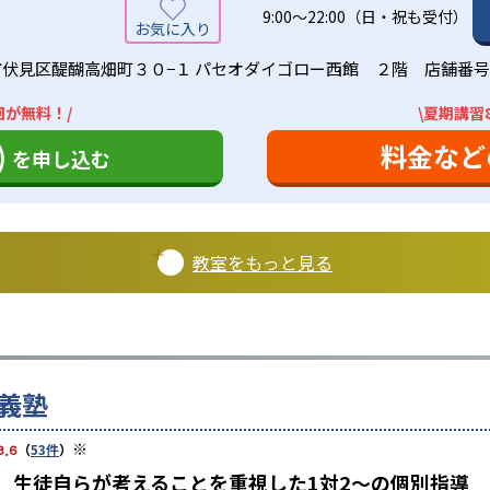
9:00～22:00（日・祝も受付）
伏見区醍醐高畑町３０−１ パセオダイゴロー西館 ２階 店舗番
回が無料！/
\夏期講習
)
料金など
を申し込む
教室をもっと見る
義塾
※
3.6
（
53件
）
 生徒自らが考えることを重視した1対2〜の個別指導