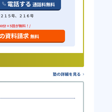
電話する
通話料無料
号２１５号、２１６号
80分×5回が無料！/
の資料請求
無料
塾の詳細を見る