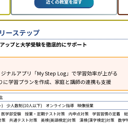
近くの教室を探す
リーステップ
数アップと大学受験を徹底的にサポート
ジナルアプリ「My Step Log」で学習効率が上がる
りに学習プランを作成、家庭と講師の連携も支援
生
)
少人数制(10人以下)
オンライン指導
映像授業
医学部受験
授業・定期テスト対策
内申点対策
学習習慣の定着
総
対策
共通テスト対策
英検(英語検定)対策
漢検(漢字検定)対策
数学