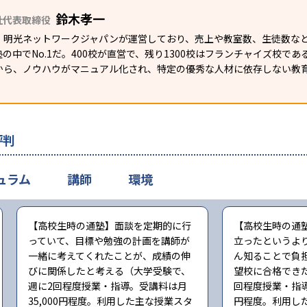
鈴木孝一
社代表取締役
）明光ネットワークジャパンが運営しており、売上や教室数、生徒数など
の中でNo.1だ。400校が直営で、残り1300校はフランチャイズ校で
から、ノウハウがマニュアル化され、特定の優秀な人材に依存しない教
評判
ュラム
講師
環境
【高校生時の通塾】面談を定期的に行
【高校生時の通
っていて、目標や勉強の計画を講師が
立ったというよ
一緒に考えてくれたことが、成績の伸
ん知ることで負
びに関係したと考える（大学受験で、
望校に合格でき
週に2回程度授業・指導。受講料は月
回程度授業・指導
35,000円程度。利用した主な授業スタ
円程度。利用し