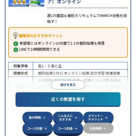
ア）オンライン
週1の面談＆個別カリキュラムでMARCH合格を目
指す！
編集部のおすすめポイント
希望者にはオンラインor対面で1:1の個別指導も用意
LINEで24時間質問できる
対象学年
高1 ~ 3
浪人生
授業形式
個別指導(1対1)
オンライン指導
自立学習
映像授業
大学受験
医学部受験
授業・定期テスト対策
内申点
続きを見る
目的
対策
学習習慣の定着
総合型選抜(旧AO)対策
推薦入
試対策
学校別特化対策
近くの教室を探す
中高一貫校生に対応
授業の振替可能
不登校生に対
特徴
応
学習にPC・タブレットを利用
オンライン対応
1
科目から受講可能
こんな人に
メリット・
塾の特徴
おすすめ
デメリット
コース内容
コース料金
合格実績