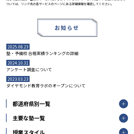
ついては、リンク先の各サービスのページにある詳細情報を確認してください。
お知らせ
2025.08.23
塾・予備校 合格実績ランキングの詳細
2024.10.31
アンケート調査について
2023.03.23
ダイヤモンド教育ラボのオープンについて
都道府県別一覧
北海道・東北
主要な塾一覧
北海道
青森県
岩手県
宮城県
秋田県
【掲載塾一覧を見る】
授業スタイル
山形県
福島県