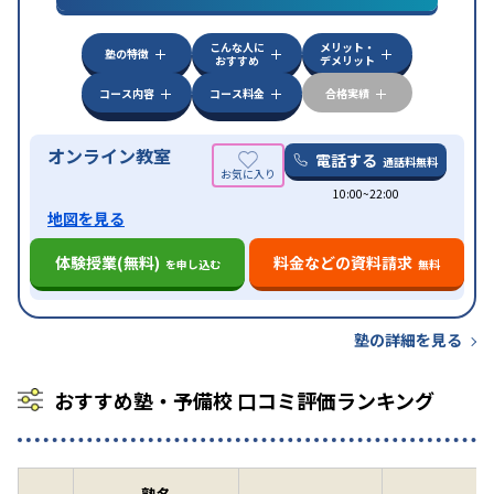
漢検(漢字検定)対策
数学特化対策
英語・英会話特化
対策
その他科目別特化対策
こんな人に
メリット・
中高一貫校生に対応
授業の振替可能
不登校生に対
塾の特徴
おすすめ
デメリット
特徴
応
オンライン対応
1科目から受講可能
季節講習の
みの受講可
自習室あり
コース内容
コース料金
合格実績
オンライン教室
電話する
通話料無料
10:00~22:00
地図を見る
体験授業(無料)
料金などの資料請求
を申し込む
無料
塾の詳細を見る
おすすめ塾・予備校 口コミ評価ランキング
塾名