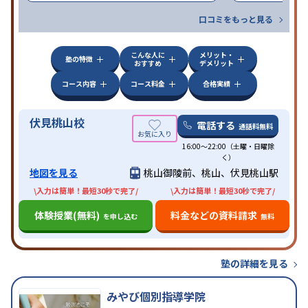
口コミをもっと見る
こんな人に
メリット・
塾の特徴
おすすめ
デメリット
コース内容
コース料金
合格実績
伏見桃山校
電話する
通話料無料
16:00〜22:00（土曜・日曜除
く）
地図を見る
桃山御陵前、桃山、伏見桃山駅
\入力は簡単！最短30秒で完了/
\入力は簡単！最短30秒で完了/
体験授業(無料)
料金などの資料請求
を申し込む
無料
塾の詳細を見る
みやび個別指導学院