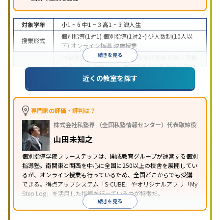
対象学年
小1 ~ 6
中1 ~ 3
高1 ~ 3
浪人生
個別指導(1対1)
個別指導(1対2~)
少人数制(10人以
授業形式
下)
オンライン指導
映像授業
続きを見る
中学受験
高校受験
大学受験
医学部受験
授業・定期
テスト対策
内申点対策
学習習慣の定着
総合型選抜
(旧AO)対策
推薦入試対策
学校別特化対策
国公立大
近くの教室を探す
目的
対策
私大対策
共通テスト対策
英検(英語検定)対策
漢検(漢字検定)対策
数学特化対策
英語・英会話特化
対策
その他科目別特化対策
専門家の評価・評判は？
中高一貫校生に対応
特待生・奨学金制度あり
成績
株式会社私塾界 （全国私塾情報センター）代表取締役
保証制度あり
授業の振替可能
学習にPC・タブレッ
特徴
トを利用
オンライン対応
1科目から受講可能
季節
山田未知之
講習のみの受講可
自習室あり
個別指導学院フリーステップは、開成教育グループが運営する個別
指導塾。南関東と関西を中心に全国に250以上の校舎を展開してい
るが、オンライン授業も行っているため、全国どこからでも受講
できる。得点アップシステム「S-CUBE」やオリジナルアプリ「My
Step Log」を活用した指導を行っているのが特徴だ。
続きを見る