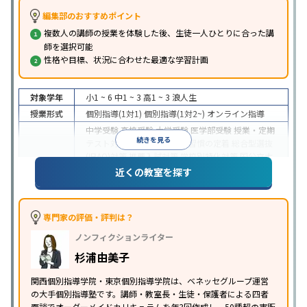
編集部のおすすめポイント
複数人の講師の授業を体験した後、生徒一人ひとりに合った講
師を選択可能
性格や目標、状況に合わせた最適な学習計画
対象学年
小1 ~ 6
中1 ~ 3
高1 ~ 3
浪人生
授業形式
個別指導(1対1)
個別指導(1対2~)
オンライン指導
中学受験
高校受験
大学受験
医学部受験
授業・定期
続きを見る
テスト対策
内申点対策
学習習慣の定着
総合型選抜
(旧AO)対策
推薦入試対策
学校別特化対策
国公立大
目的
対策
私大対策
共通テスト対策
英検(英語検定)対策
近くの教室を探す
漢検(漢字検定)対策
数学特化対策
その他科目別特化
対策
中高一貫校生に対応
特待生・奨学金制度あり
不登
専門家の評価・評判は？
校生に対応
オンライン対応
1科目から受講可能
季
特徴
ノンフィクションライター
節講習のみの受講可
発達障害の子どもに対応
自習
室あり
杉浦由美子
関西個別指導学院・東京個別指導学院は、ベネッセグループ運営
の大手個別指導塾です。講師・教室長・生徒・保護者による四者
面談でオーダーメイドカリキュラムを年3回作成し、50種超の市販