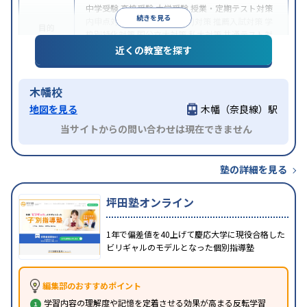
中学受験
高校受験
大学受験
授業・定期テスト対策
続きを見る
内申点対策
総合型選抜(旧AO)対策
推薦入試対策
学
目的
校別特化対策
国公立大対策
私大対策
共通テスト対
策
近くの教室を探す
成績保証制度あり
不登校生に対応
1科目から受講可
特徴
能
季節講習のみの受講可
自習室あり
木幡校
地図を見る
木幡（奈良線）駅
当サイトからの問い合わせは現在できません
塾の詳細を見る
坪田塾オンライン
1年で偏差値を40上げて慶応大学に現役合格した
ビリギャルのモデルとなった個別指導塾
編集部のおすすめポイント
学習内容の理解度や記憶を定着させる効果が高まる反転学習