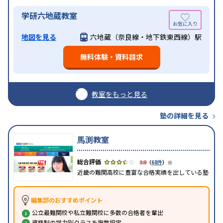
学研六地蔵教室
地図を見る
六地蔵（奈良線・地下鉄東西線）駅
無料体験・資料請求
教室をもっと見る
塾の詳細を見る
馬渕教室
※
3.8
（
68件
）
近畿の難関高校に豊富な合格実績を出している塾
編集部のおすすめポイント
公立最難関校や私立難関校に多数の合格者を輩出
資格制の学力別クラスを複数設定