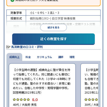
対象学年
小1 ~ 6
中1 ~ 3
高1 ~ 3
授業形式
個別指導(1対2~)
自立学習
映像授業
中学受験
高校受験
大学受験
授業・定期テスト対策
目的
続きを見る
内申点対策
学習習慣の定着
授業の振替可能
学習にPC・タブレットを利用
1科
特徴
近くの教室を探す
目から受講可能
※2023年10月調査。
小学校高学年の集団塾アンケート調査方法
を参照
馬渕教室の口コミ・評判
成績向上
料金
カリキュラム
講師
環境
【小学生時の通塾】成績向上に塾が責任を持
【小学生時の通
って指導してくれた。同じ間違いにも親切に
い、勉強の習慣が
何度でも対応してくれた（小学4〜6年時に子
も合格できた（小
どもが通塾。塾のおすすめ度合い：非常に勧
塾。塾のおすす
めたい。合格した中学校：常翔学園中学校。
合格した中学校
回答時期2023年11月）
2023年11月）
5.0
5
40代 / 大阪府 男性
30代 / 大阪府 女