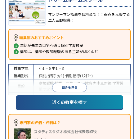
マンツーマン指導を低料金で！！弱点を克服する
二人三脚指導！
編集部のおすすめポイント
生徒が先生の自宅へ通う個別学習教室
講師は、講師や教師経験のある主婦がほとんど
対象学年
小1 ~ 6
中1 ~ 3
授業形式
個別指導(1対1)
個別指導(1対2~)
高校受験
授業・定期テスト対策
内申点対策
学習習
目的
続きを見る
慣の定着
授業の振替可能
不登校生に対応
1科目から受講可能
特徴
近くの教室を探す
季節講習のみの受講可
専門家の評価・評判は？
スタディスタジオ株式会社代表取締役