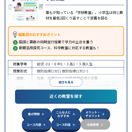
誰もが知っている「学研教室」。小学生は同じ教
材を最低2回くり返すことで定着を図る
編集部のおすすめポイント
国語と算数の同時並行授業で学力の土台を養う
新聞活用探究コース、科学教室に対応する教室も！
対象学年
幼児
小1 ~ 6
中1 ~ 3
高1 ~ 3
浪人生
授業形式
個別指導(1対1)
個別指導(1対2~)
目的
授業・定期テスト対策
学習習慣の定着
続きを見る
不登校生に対応
学習にPC・タブレットを利用
オン
特徴
ライン対応
近くの教室を探す
こんな人に
メリット・
塾の特徴
おすすめ
デメリット
コース内容
コース料金
合格実績