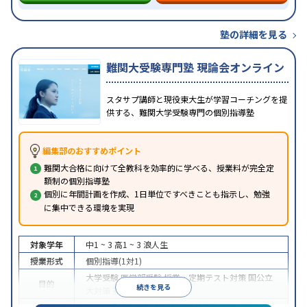
塾の詳細を見る
難関大受験専門塾 現論会オンライン
スタサプ講師と現役東大生が学習コーチングを提
供する、難関大学受験専門の個別指導塾
編集部のおすすめポイント
難関大合格に向けて全教科を効率的に学べる、授業料が完全定
額制の個別指導塾
個別に年間計画を作成、1日単位ですべきことも指示し、勉強
に集中できる環境を実現
対象学年
中1 ~ 3
高1 ~ 3
浪人生
授業形式
個別指導(1対1)
大学受験
医学部受験
授業・定期テスト対策
国公立
目的
続きを見る
大対策
英検(英語検定)対策
中高一貫校生に対応
授業の振替可能
オンライン対