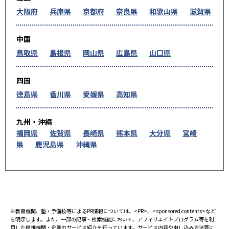
大阪府
兵庫県
京都府
奈良県
和歌山県
滋賀県
中国
鳥取県
島根県
岡山県
広島県
山口県
四国
徳島県
香川県
愛媛県
高知県
九州・沖縄
福岡県
佐賀県
長崎県
熊本県
大分県
宮崎
県
鹿児島県
沖縄県
※教育機関、塾・予備校等によるPR情報については、<PR>、<sponsored contents>など
を明示します。また、一部の記事・検索機能において、アフィリエイトプログラム等を利
用した提携機関・企業のサービス紹介を行っています。サービス内容や申し込み方法等に