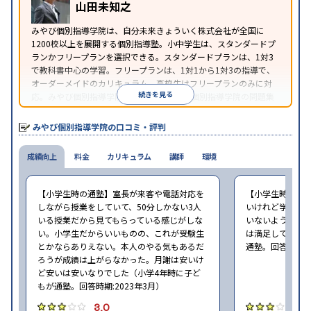
山田未知之
みやび個別指導学院は、自分未来きょういく株式会社が全国に
1200校以上を展開する個別指導塾。小中学生は、スタンダードプ
ランかフリープランを選択できる。スタンダードプランは、1対3
で教科書中心の学習。フリープランは、1対1から1対3の指導で、
オーダーメイドのカリキュラム。高校生はフリープランのみに対
続きを見る
応。みやび個別指導学院では、系列のITTO個別指導学院の問題集
の購入や模試を受験できる。
みやび個別指導学院の口コミ・評判
成績向上
料金
カリキュラム
講師
環境
【小学生時の通塾】室長が来客や電話対応を
【小学生時の通
しながら授業をしていて、50分しかない3人
いけれど学校の
いる授業だから見てもらっている感じがしな
いないような部
い。小学生だからいいものの、これが受験生
は満足しています
とかならありえない。本人のやる気もあるだ
通塾。回答時期:2
ろうが成績は上がらなかった。月謝は安いけ
ど安いは安いなりでした（小学4年時に子ど
もが通塾。回答時期:2023年3月）
3.0
3