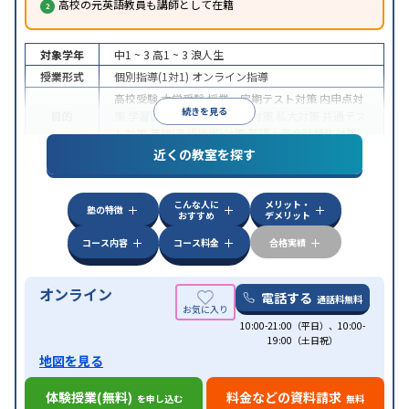
高校の元英語教員も講師として在籍
対象学年
中1 ~ 3
高1 ~ 3
浪人生
授業形式
個別指導(1対1)
オンライン指導
高校受験
大学受験
授業・定期テスト対策
内申点対
続きを見る
目的
策
学習習慣の定着
国公立大対策
私大対策
共通テス
ト対策
英検(英語検定)対策
英語・英会話特化対策
近くの教室を探す
中高一貫校生に対応
授業の振替可能
不登校生に対
特徴
応
学習にPC・タブレットを利用
オンライン対応
1
科目から受講可能
こんな人に
メリット・
塾の特徴
おすすめ
デメリット
コース内容
コース料金
合格実績
オンライン
電話する
通話料無料
10:00-21:00（平日）、10:00-
19:00（土日祝）
地図を見る
体験授業(無料)
料金などの資料請求
を申し込む
無料