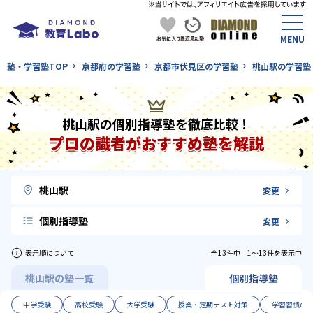
塾・学習塾TOP
京都府の学習塾
京都市伏見区の学習塾
桃山駅の学習塾
桃山駅の個別指導塾を徹底比較！
プロの識者がおすすめ塾を解説
桃山駅
変更
個別指導塾
変更
表示順について
全13件中 1〜13件を表示中
桃山駅の塾一覧
個別指導塾
中学受験
高校受験
大学受験
授業・定期テスト対策
学習習慣の