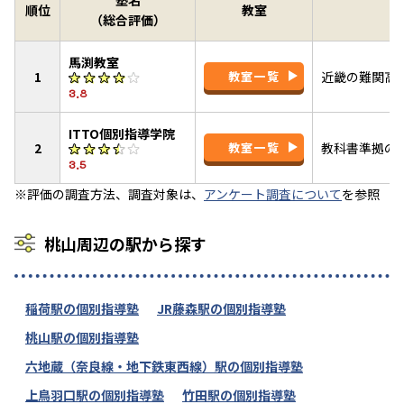
順位
教室
（総合評価）
馬渕教室
1
教室一覧
近畿の難関高
3.8
ITTO個別指導学院
2
教室一覧
教科書準拠のI
3.5
※評価の調査方法、調査対象は、
アンケート調査について
を参照
桃山周辺の駅から探す
稲荷駅の個別指導塾
JR藤森駅の個別指導塾
桃山駅の個別指導塾
六地蔵（奈良線・地下鉄東西線）駅の個別指導塾
上鳥羽口駅の個別指導塾
竹田駅の個別指導塾