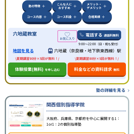
こんな人に
メリット・
塾の特徴
おすすめ
デメリット
コース内容
コース料金
合格実績
六地蔵教室
電話する
通話料無料
9:00～22:00（日・祝も受付）
地図を見る
六地蔵（奈良線・地下鉄東西線）駅
\夏期講習80分×5回が無料！/
\夏期講習80分×5回が無料！/
体験授業(無料)
料金などの資料請求
を申し込む
無料
塾の詳細を見る
関西個別指導学院
大阪府、兵庫県、京都府を中心に展開する1：
1or1：2の個別指導塾