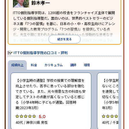
鈴木孝一
ITTO個別指導学院は、1200超の校舎をフランチャイズ主体で展開
している個別指導塾だ。面白いのは、世界的ベストセラーのビジ
ネス書『7つの習慣』を基に、日本の小・中・高校生向けにアレン
ジ・開発した教育プログラム「7つの習慣J」を提供している点
だ。先生や親に言われたから勉強するといった受動的な思考な子
続きを見る
を、能動的に自ら学ぶ子に育てていくことを目指すカリキュラム
である。個別指導の授業とは別に、集団授業形式の特別講座とし
て別料金で提供されるので、単なる成績アップ以上の、子どもの
ITTO個別指導学院の口コミ・評判
心の成長を求める家庭にオススメだ。
成績向上
料金
カリキュラム
講師
環境
【小学生時の通塾】学校の授業での理解度を
【小学生時の通
向上させたり、苦手に思っている部分を強化
ないところがあ
できている。 また、元々得意な方の科目も安
を連発していた
定してテストの点数が高くなっていると感じ
切なくなった。 
る（小学4年時に子どもが通塾。回答時
（小学5年時に子
期:2023年3月）
年3月）
5.0
4
40代 / 神奈川県 男性
40代 / 千葉県 女