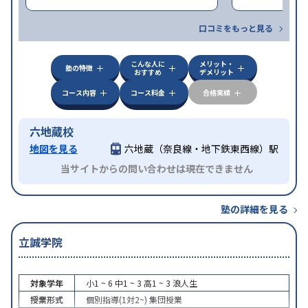
口コミをもっと見る
こんな人に
メリット・
塾の特徴
おすすめ
デメリット
コース内容
コース料金
合格実績
六地蔵校
地図を見る
六地蔵（奈良線・地下鉄東西線）駅
当サイトからの問い合わせは現在できません
塾の詳細を見る
立誠学院
対象学年
小1 ~ 6
中1 ~ 3
高1 ~ 3
浪人生
授業形式
個別指導(1対2~)
集団授業