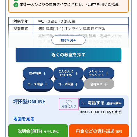
生徒一人ひとりの性格タイプに合わせ、心理学を用いた指導
対象学年
中1 ~ 3
高1 ~ 3
浪人生
授業形式
個別指導(1対1)
オンライン指導
自立学習
高校受験
大学受験
医学部受験
授業・定期テスト対
続きを見る
策
内申点対策
学習習慣の定着
総合型選抜(旧AO)対
策
推薦入試対策
学校別特化対策
国公立大対策
私大
目的
対策
共通テスト対策
英検(英語検定)対策
漢検(漢字
近くの教室を探す
検定)対策
数学特化対策
英語・英会話特化対策
その
他科目別特化対策
こんな人に
メリット・
中高一貫校生に対応
授業の振替可能
不登校生に対
塾の特徴
おすすめ
デメリット
応
学習にPC・タブレットを利用
オンライン対応
1
特徴
科目から受講可能
季節講習のみの受講可
発達障害
コース内容
コース料金
合格実績
の子どもに対応
坪田塾ONLINE
電話する
通話料無料
10:00～19:00（土日祝も受付）
地図を見る
説明会(無料)
料金などの資料請求
を申し込む
無料