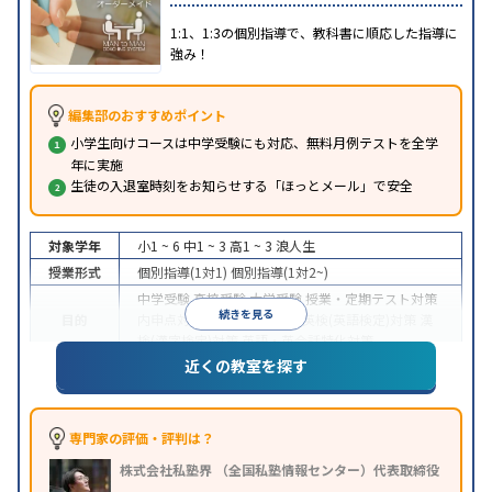
1:1、1:3の個別指導で、教科書に順応した指導に
強み！
編集部のおすすめポイント
小学生向けコースは中学受験にも対応、無料月例テストを全学
年に実施
生徒の入退室時刻をお知らせする「ほっとメール」で安全
対象学年
小1 ~ 6
中1 ~ 3
高1 ~ 3
浪人生
授業形式
個別指導(1対1)
個別指導(1対2~)
中学受験
高校受験
大学受験
授業・定期テスト対策
続きを見る
目的
内申点対策
学習習慣の定着
英検(英語検定)対策
漢
検(漢字検定)対策
英語・英会話特化対策
近くの教室を探す
1科目から受講可能
季節講習のみの受講可
自習室あ
特徴
り
※2023年3月調査。
小学校高学年の個別指導塾アンケート調査方法
を参
照
専門家の評価・評判は？
株式会社私塾界 （全国私塾情報センター）代表取締役