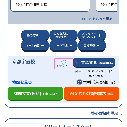
40代 / 神奈川県 女性
40代 / 神奈川県
口コミをもっと見る
こんな人に
メリット・
塾の特徴
おすすめ
デメリット
コース内容
コース料金
合格実績
京都宇治校
電話する
通話料無料
月〜土：10:00〜22:00、日：
10:00〜19:00
地図を見る
木幡（奈良線）駅
体験授業(無料)
料金などの資料請求
を申し込む
無料
塾の詳細を見る
ドリームホームスクール