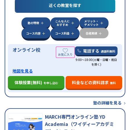
特徴
近くの教室を探す
応
自習室あり
こんな人に
メリット・
塾の特徴
おすすめ
デメリット
コース内容
コース料金
合格実績
オンライン校
電話する
通話料無料
9:00～18:00(土曜・日曜・祝日
を除く)
地図を見る
体験授業(無料)
料金などの資料請求
を申し込む
無料
塾の詳細を見る
MARCH専門オンライン塾 YD
Academia（ワイディーアカデミ