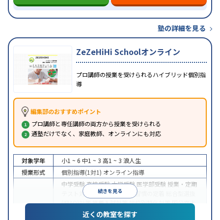
塾の詳細を見る
ZeZeHiHi Schoolオンライン
プロ講師の授業を受けられるハイブリッド個別指
導
編集部のおすすめポイント
プロ講師と専任講師の両方から授業を受けられる
通塾だけでなく、家庭教師、オンラインにも対応
対象学年
小1 ~ 6
中1 ~ 3
高1 ~ 3
浪人生
授業形式
個別指導(1対1)
オンライン指導
中学受験
高校受験
大学受験
医学部受験
授業・定期
続きを見る
テスト対策
内申点対策
学習習慣の定着
総合型選抜
(旧AO)対策
推薦入試対策
学校別特化対策
国公立大
目的
対策
私大対策
共通テスト対策
英検(英語検定)対策
近くの教室を探す