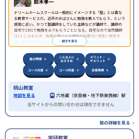
鈴木孝一
ドリームホームスクールは一般的にイメージする「塾」とは異な
る教育サービスだ。近所のおばさんに勉強を教えてもらう、という
感覚に近い。かつて塾講師をしていた主婦などが講師で、講師の
自宅で1対1で勉強をみてもらうことになる。自宅なので当然講師
は1人しかおらず、指導の質はその講師の指導力に完全に依存す
続きを見る
る。場所代がかからないため1対1の個別指導なのに料金が安い。
近所にいい講師がいる場合はとてもお得だ。
こんな人に
メリット・
塾の特徴
おすすめ
デメリット
コース内容
コース料金
合格実績
桃山教室
地図を見る
六地蔵（奈良線・地下鉄東西線）駅
当サイトからの問い合わせは現在できません
塾の詳細を見る
学研教室