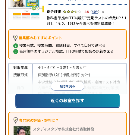
※
3.5
（
47件
）
教科書準拠のITTO模試で定期テストの点数UP！1
対1、1対2、1対3から選べる個別指導塾！
編集部のおすすめポイント
授業形式、授業時間、受講科目、すべて自分で選べる
毎月無料のオリジナル模試、ITTO模試で知識の定着を図る
対象学年
小1 ~ 6
中1 ~ 3
高1 ~ 3
浪人生
授業形式
個別指導(1対1)
個別指導(1対2~)
中学受験
高校受験
大学受験
授業・定期テスト対策
続きを見る
目的
内申点対策
学習習慣の定着
英検(英語検定)対策
漢
検(漢字検定)対策
英語・英会話特化対策
近くの教室を探す
1科目から受講可能
季節講習のみの受講可
自習室あ
特徴
り
※2023年3月調査。
小学校高学年の個別指導塾アンケート調査方法
を参
照
専門家の評価・評判は？
スタディスタジオ株式会社代表取締役