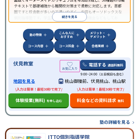
テキストで基礎補強から難関校対策まで柔軟に対応します。首都
圏ですと校舎数が多いので通いやすく、内容もオーソドックスな
続きを見る
個別指導塾です。学生講師たちが自主的に勉強会などもしてお
り、学生講師の頑張りが目立ちます。
こんな人に
メリット・
塾の特徴
おすすめ
デメリット
コース内容
コース料金
合格実績
伏見教室
電話する
通話料無料
9:00~24:00（土日祝日も含む）
地図を見る
桃山御陵前、伏見桃山、桃山駅
\入力は簡単！最短30秒で完了/
\入力は簡単！最短30秒で完了/
体験授業(無料)
料金などの資料請求
を申し込む
無料
塾の詳細を見る
ITTO個別指導学院