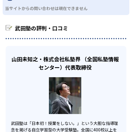
大学の合格実績
くの校舎にお問い合わせしてほしい。
わかるまでとことん勉強できる。特に苦手な科目や苦手な
当サイトからの問い合わせは現在できません
01
単元を反復的に勉強することができるので、確実に記憶に
中学生
-
-
残す方法であると言える。わからないまま先に進むことは
東京大学
一橋大学
自主学習で自分でできるようにする
繰り返し問題を解き、定期テストで点数アップした
ないので、着実に苦手な部分を減らし、テストでの点数ア
武田塾の評判・口コミ
ップをしていくことが可能。
い人向け
-
-
大阪大学
横浜国立大学
武田塾の最大の特徴は、授業をしないということである。
自立型学習塾なので、授業を実施していない。勉強の身に
徹底個別特訓の対象者のみだが、自学自習の管理も行って
繰り返し課題を行うことで、確実に知識をつけていく。万
つけ方を知らない子どもに授業をしても意味がないと考え
-
-
くれる。毎回、何時に自習室に来るかを確認したり、塾か
広島大学
九州大学
が一覚えられなくても、うやむやなまま次に進むことはな
ているので、自主学習を採用している。
ら帰宅するときにどこまで勉強したかを報告したりと徹底
い。わかるまで、その内容を繰り返すので、やりっぱなし
山田未知之・株式会社私塾界 （全国私塾情報
的に子どもの学習進行度を確認する。子ども自身にすべて
-
-
千葉大学
信州大学
になることはない。授業を行わない分、時間が確保され、
また、効率的に知識を定着させていくことを目的としてお
センター）代表取締役
任せきるのではなく、管理は教務担当が行ってくれるの
テキストを用いて効率的に定期テストの点数を上げられ
り、何度も自分自身で問題を解くことを行っている。わか
で、勉強する習慣も身につけられる。
-
-
る。
る、やってみる、できるの3ステップを意識しており、自主
福井大学
旭川医科大学
学習では特に「やってみる」と「できる」の力を伸ばすこ
また、電子指導報告書を記入し、学習記録をわかりやすく
高校生
とが可能。授業はしない！という、今までの概念を覆した
-
しているのもメリットの1つ。子ども自身も自分の理解でき
聖マリアンナ医科大学
希望の大学に逆転合格を目指したい人向け
指導方法で、成績アップを目指していくのが最大の特徴。
ていない部分がすぐにわかるので、どこを重点的に勉強す
るべきかわかる。
-
-
早稲田大学
慶応大学
02
わかるまで何回も繰り返し行う
高校生では、逆転合格を目指すために頑張りたい人に向い
ている。さらに、多くの問題を解いていくので、自分でイ
どんなデメリットがある？
-
-
ンプットするのが得意な子どもにおすすめ。授業を行わな
武田塾では、わかるまでは次のステップには進まない指導
上智大学
青山学院大学
授業をしないので、暗記科目などには適しているだろう
武田塾は「日本初！授業をしない。」という大胆な指導理
い時間は知識を詰め込む時間に充てられるので、子どもに
方法である。特訓日で不合格だった場合や課題を終わらせ
が、数学など計算過程の指導を受けたい人にとっては、授
念を掲げる自立学習型の大学受験塾。全国に400校以上を
よってはたくさん覚えることが可能。
られなかった場合、その次の週も同じ内容を勉強する。
-
-
明治大学
法政大学