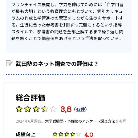
業しないと理解することは難しい。テキストを読んで、理
フランチャイズ展開し、学力を伸ばすためには「自学自習
高校生にもなると、自分のどこが苦手か考えられる子ども
不合格にならないために、子ども自身も勉強の意識が芽生
解していく方針なので、自主的に理解できる子どもには向
が最も大切」という教育理念にもとづいて、個別カリキュ
-
-
学習院大学
昭和大学
がほとんど。勉強に危機感をもち、積極的に勉強していけ
え、勉強の習慣も身につけられる。もし特訓日で不合格に
いている。ただ、テキストを読んで理解でき、自宅で自分
ラムの作成と学習進捗の管理をしながら生徒をサポートす
る子どもは、武田塾の自立型学習が合っているだろう。
なっても、わからなければ繰り返し行うので、着実に点数
でできる人はわざわざ通う必要はない。
る。生徒に合った参考書を1冊ずつ完璧にするという指導
-
-
アップを目指せる。やりっぱなしになることはなく、覚え
立命館大学
関西学院大学
スタイルで、参考書の問題を全部正解するまで繰り返し問
また、テスト対策などの授業がない分、やる気のない生徒
ないと次に進めないという状況から、子ども自身も勉強に
題を解くことで偏差値をあげるという手法を取っている。
にとっては点数があがりにくい。学習診断などでやる気を
対する意識も上がる。
-
京都薬科大学
上げる学習塾もあるが、武田塾では定期テスト対策の授業
03
に関して記載はなかった。そのため、自学自習を徹底的に
したい子どもは、徹底個別特訓のコースを選択しなければ
参考書を使用し、効率的に勉強を進める
武田塾のネット調査での評価は？
※2023年度
いけない。
公式ホームページ掲載
武田塾では、人は一度覚えても、いずれ忘れることを前提
に勉強する方針。テキストを使用することですばやく確認
を行うことができる。授業をする時間を削減し、その時間
総合評価
をインプットする時間に回せるので効率的にたくさん知識
を吸収できる。
3.8
（
43件
）
また、忘れても、テキストですぐ見直し、忘れない状態を
作り出すことが可能。勉強方法も講師が指導してくれ、復
2024年6月調査。
大学受験塾・予備校のアンケート調査方法
を参照
習をメインに効率的に勉強を進めている。
4.0
成績向上