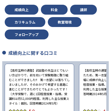
成績向上
料金
講師
カリキュラム
教室環境
フォローアップ
成績向上に関する口コミ
【高校生時の通塾】武田塾の先生はとてもい
【高校生時の通塾】
い方ばかりで、前を向いて受験勉強に取り組
たため、第一志望合
むことができました!! 第一志望には落ちてし
幅に成績が向上した
まいましたが、そのおかげで希望する進路に
程度授業・指導。受講
進むことができたのでとてもよかったです！
利用した主な授業ス
（大学受験で、週に1回程度授業・指導。受
答時期2024年5月）
講料は月52,000円程度。利用した主な授業ス
タイル：個別。回答時期2024年5月）
5.0
4.0