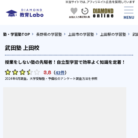
塾・学習塾TOP
長野県の学習塾
上田市の学習塾
上田駅の学習塾
武
武田塾 上田校
授業をしない塾の先駆者！自立型学習で効率よく知識を定着！
3.8
（
43件
）
2024年6月調査。
大学受験塾・予備校のアンケート調査方法
を参照