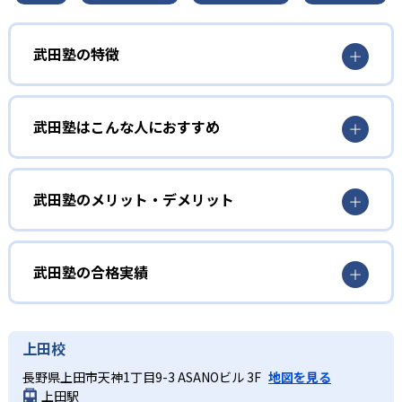
武田塾の特徴
武田塾はこんな人におすすめ
小学生
勉強に対して自分で考える習慣を身につけたい人向
武田塾のメリット・デメリット
け
どんなメリットがある？
武田塾では、授業を行わないので、勉強の仕方を自分で考
えなければいけない。どうやったら苦手な分野を克服でき
武田塾の最大のメリットは、効率よくどんどん知識を定着
武田塾の合格実績
るのか。どうやったら小テストで点数が上げられるのか。
させていける点である。授業をしない分、その時間をイン
小さな子どもの時から勉強と向き合う機会を持ち、考える
プットする時間に回せる。わかっている内容の授業を聞く
武田塾の合格実績は？
ことで、勉強する習慣が身につけられる。自立型学習塾な
より、わからない問題をひたすら解く手法で効率よく覚え
武田塾では、合格実績を公式サイトで公開し、合格した大
上田校
ので、中学受験には向いていないが、学ぶ機会を持ちたい
られるのがメリットの1つ。
学を多数記載している。合格実績の一例を以下に記載す
人におすすめ。
長野県上田市天神1丁目9-3 ASANOビル 3F
地図を見る
また、わかるまで次の単元に進まないのも特徴の1つ。もし
る。
上田駅
小学生は校舎によって実施していないところもある。お近
翌週にわからないままならば、次の単元に進まないので、
出典：武田塾