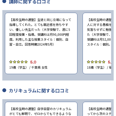
講師に関する口コミ
【高校生時の通塾】生徒と同じ立場になって
【高校生時の通塾】
指導してくれた。とても親近感を持ちやす
人に対する愚痴をし
い、優しい先生だった（大学受験で、週に5
気落ちせずに勉強に
回程度授業・指導。受講料は月90,000円程
た（大学受験で、週
度。利用した主な授業スタイル：個別、自
受講料は月52,00
習・自立。回答時期2024年5月）
スタイル：個別。回答
5.0
5.0
19歳（学生） / 千葉県 女性
18歳（学生） / 福岡
カリキュラムに関する口コミ
【高校生時の通塾】自学自習のカリキュラム
【高校生時の通塾】
がとても鮮明で、ゼロからでもできるような
ってから次のステッ