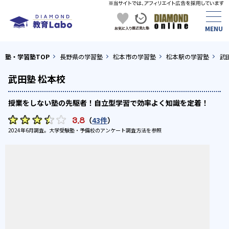
塾・学習塾TOP
長野県の学習塾
松本市の学習塾
松本駅の学習塾
武
武田塾 松本校
授業をしない塾の先駆者！自立型学習で効率よく知識を定着！
3.8
（
43件
）
2024年6月調査。
大学受験塾・予備校のアンケート調査方法
を参照