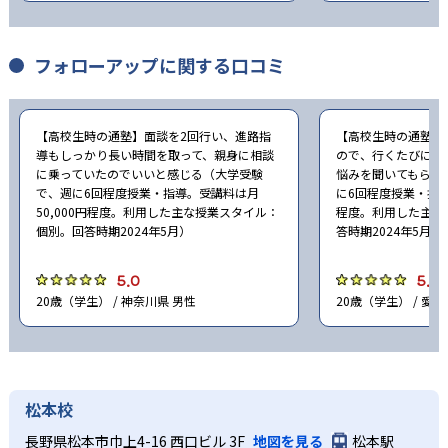
フォローアップに関する口コミ
【高校生時の通塾】面談を2回行い、進路指
【高校生時の通塾】
導もしっかり長い時間を取って、親身に相談
ので、行くたびに声
に乗っていたのでいいと感じる（大学受験
悩みを聞いてもらっ
で、週に6回程度授業・指導。受講料は月
に6回程度授業・指導
50,000円程度。利用した主な授業スタイル：
程度。利用した主な
個別。回答時期2024年5月）
答時期2024年5月）
5.0
5.0
20歳（学生） / 神奈川県 男性
20歳（学生） / 愛知
松本校
長野県松本市巾上4-16 西口ビル 3F
地図を見る
松本駅