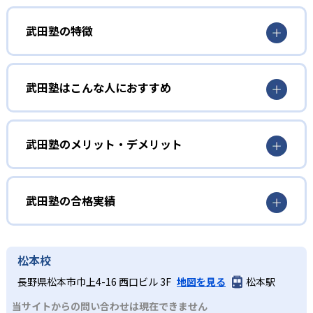
武田塾の特徴
武田塾はこんな人におすすめ
小学生
勉強に対して自分で考える習慣を身につけたい人向
武田塾のメリット・デメリット
け
どんなメリットがある？
武田塾では、授業を行わないので、勉強の仕方を自分で考
えなければいけない。どうやったら苦手な分野を克服でき
武田塾の最大のメリットは、効率よくどんどん知識を定着
武田塾の合格実績
るのか。どうやったら小テストで点数が上げられるのか。
させていける点である。授業をしない分、その時間をイン
小さな子どもの時から勉強と向き合う機会を持ち、考える
プットする時間に回せる。わかっている内容の授業を聞く
武田塾の合格実績は？
ことで、勉強する習慣が身につけられる。自立型学習塾な
より、わからない問題をひたすら解く手法で効率よく覚え
武田塾では、合格実績を公式サイトで公開し、合格した大
松本校
ので、中学受験には向いていないが、学ぶ機会を持ちたい
られるのがメリットの1つ。
学を多数記載している。合格実績の一例を以下に記載す
人におすすめ。
長野県松本市巾上4-16 西口ビル 3F
地図を見る
松本駅
また、わかるまで次の単元に進まないのも特徴の1つ。もし
る。
小学生は校舎によって実施していないところもある。お近
翌週にわからないままならば、次の単元に進まないので、
出典：武田塾
当サイトからの問い合わせは現在できません
大学の合格実績