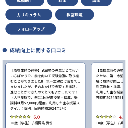
成績向上
料金
講師
カリキュラム
教室環境
フォローアップ
成績向上に関する口コミ
【高校生時の通塾】武田塾の先生はとてもい
【高校生時の通塾】
い方ばかりで、前を向いて受験勉強に取り組
たため、第一志望合
むことができました!! 第一志望には落ちてし
幅に成績が向上した
まいましたが、そのおかげで希望する進路に
程度授業・指導。受講
進むことができたのでとてもよかったです！
利用した主な授業ス
（大学受験で、週に1回程度授業・指導。受
答時期2024年5月）
講料は月52,000円程度。利用した主な授業ス
タイル：個別。回答時期2024年5月）
5.0
4.0
18歳（学生） / 福岡県 男性
18歳（学生） / 兵庫