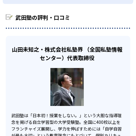
くの校舎にお問い合わせしてほしい。
わかるまでとことん勉強できる。特に苦手な科目や苦手な
01
単元を反復的に勉強することができるので、確実に記憶に
中学生
-
-
残す方法であると言える。わからないまま先に進むことは
東京大学
一橋大学
自主学習で自分でできるようにする
武田塾の評判・口コミ
繰り返し問題を解き、定期テストで点数アップした
ないので、着実に苦手な部分を減らし、テストでの点数ア
ップをしていくことが可能。
い人向け
-
-
大阪大学
横浜国立大学
武田塾の最大の特徴は、授業をしないということである。
自立型学習塾なので、授業を実施していない。勉強の身に
徹底個別特訓の対象者のみだが、自学自習の管理も行って
繰り返し課題を行うことで、確実に知識をつけていく。万
つけ方を知らない子どもに授業をしても意味がないと考え
-
-
くれる。毎回、何時に自習室に来るかを確認したり、塾か
広島大学
九州大学
が一覚えられなくても、うやむやなまま次に進むことはな
山田未知之・株式会社私塾界 （全国私塾情報
ているので、自主学習を採用している。
ら帰宅するときにどこまで勉強したかを報告したりと徹底
い。わかるまで、その内容を繰り返すので、やりっぱなし
的に子どもの学習進行度を確認する。子ども自身にすべて
センター）代表取締役
-
-
千葉大学
信州大学
になることはない。授業を行わない分、時間が確保され、
また、効率的に知識を定着させていくことを目的としてお
任せきるのではなく、管理は教務担当が行ってくれるの
テキストを用いて効率的に定期テストの点数を上げられ
り、何度も自分自身で問題を解くことを行っている。わか
で、勉強する習慣も身につけられる。
-
-
る。
る、やってみる、できるの3ステップを意識しており、自主
福井大学
旭川医科大学
学習では特に「やってみる」と「できる」の力を伸ばすこ
また、電子指導報告書を記入し、学習記録をわかりやすく
高校生
とが可能。授業はしない！という、今までの概念を覆した
-
しているのもメリットの1つ。子ども自身も自分の理解でき
聖マリアンナ医科大学
希望の大学に逆転合格を目指したい人向け
指導方法で、成績アップを目指していくのが最大の特徴。
ていない部分がすぐにわかるので、どこを重点的に勉強す
るべきかわかる。
-
-
早稲田大学
慶応大学
02
わかるまで何回も繰り返し行う
高校生では、逆転合格を目指すために頑張りたい人に向い
ている。さらに、多くの問題を解いていくので、自分でイ
どんなデメリットがある？
-
-
武田塾は「日本初！授業をしない。」という大胆な指導理
ンプットするのが得意な子どもにおすすめ。授業を行わな
武田塾では、わかるまでは次のステップには進まない指導
上智大学
青山学院大学
授業をしないので、暗記科目などには適しているだろう
念を掲げる自立学習型の大学受験塾。全国に400校以上を
い時間は知識を詰め込む時間に充てられるので、子どもに
方法である。特訓日で不合格だった場合や課題を終わらせ
が、数学など計算過程の指導を受けたい人にとっては、授
フランチャイズ展開し、学力を伸ばすためには「自学自習
よってはたくさん覚えることが可能。
られなかった場合、その次の週も同じ内容を勉強する。
-
-
明治大学
法政大学
業しないと理解することは難しい。テキストを読んで、理
が最も大切」という教育理念にもとづいて、個別カリキュ