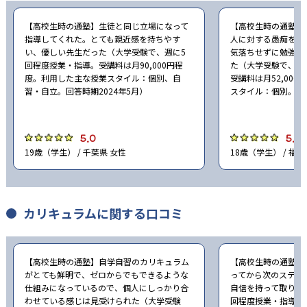
【高校生時の通塾】生徒と同じ立場になって
【高校生時の通塾】
指導してくれた。とても親近感を持ちやす
人に対する愚痴をし
い、優しい先生だった（大学受験で、週に5
気落ちせずに勉強に
回程度授業・指導。受講料は月90,000円程
た（大学受験で、週
度。利用した主な授業スタイル：個別、自
受講料は月52,00
習・自立。回答時期2024年5月）
スタイル：個別。回答
5.0
5.0
19歳（学生） / 千葉県 女性
18歳（学生） / 福岡
カリキュラムに関する口コミ
【高校生時の通塾】自学自習のカリキュラム
【高校生時の通塾】
がとても鮮明で、ゼロからでもできるような
ってから次のステッ
仕組みになっているので、個人にしっかり合
自信を持って取り組
わせている感じは見受けられた（大学受験
回程度授業・指導。受