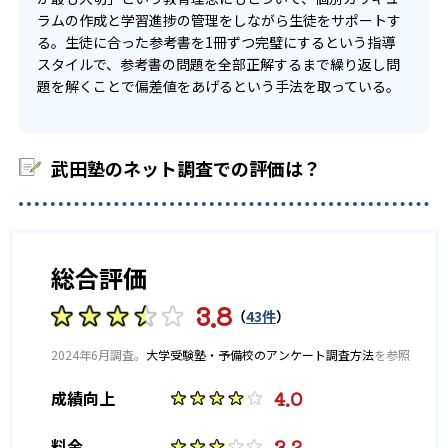
高校生にもなると、自分のどこが苦手か考えられる子ども
不合格にならないために、子ども自身も勉強の意識が芽生
解していく方針なので、自主的に理解できる子どもには向
ラムの作成と学習進捗の管理をしながら生徒をサポートす
-
-
学習院大学
昭和大学
がほとんど。勉強に危機感をもち、積極的に勉強していけ
え、勉強の習慣も身につけられる。もし特訓日で不合格に
いている。ただ、テキストを読んで理解でき、自宅で自分
る。生徒に合った参考書を1冊ずつ完璧にするという指導
る子どもは、武田塾の自立型学習が合っているだろう。
なっても、わからなければ繰り返し行うので、着実に点数
でできる人はわざわざ通う必要はない。
スタイルで、参考書の問題を全部正解するまで繰り返し問
-
-
アップを目指せる。やりっぱなしになることはなく、覚え
立命館大学
関西学院大学
題を解くことで偏差値をあげるという手法を取っている。
また、テスト対策などの授業がない分、やる気のない生徒
ないと次に進めないという状況から、子ども自身も勉強に
にとっては点数があがりにくい。学習診断などでやる気を
対する意識も上がる。
-
京都薬科大学
上げる学習塾もあるが、武田塾では定期テスト対策の授業
03
に関して記載はなかった。そのため、自学自習を徹底的に
武田塾のネット調査での評価は？
したい子どもは、徹底個別特訓のコースを選択しなければ
参考書を使用し、効率的に勉強を進める
※2023年度
いけない。
公式ホームページ掲載
武田塾では、人は一度覚えても、いずれ忘れることを前提
に勉強する方針。テキストを使用することですばやく確認
総合評価
を行うことができる。授業をする時間を削減し、その時間
をインプットする時間に回せるので効率的にたくさん知識
3.8
を吸収できる。
（
43件
）
また、忘れても、テキストですぐ見直し、忘れない状態を
2024年6月調査。
大学受験塾・予備校のアンケート調査方法
を参照
作り出すことが可能。勉強方法も講師が指導してくれ、復
習をメインに効率的に勉強を進めている。
4.0
成績向上
3.2
料金