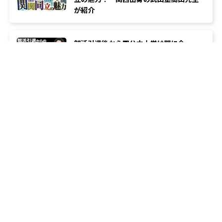
が紹介
部活引退後から国公立大学は間に合
う？ 逆転合格のための受験戦略を武田
塾の高田先生が解説
【大学受験】英単語を何周しても覚えられ
ないのはなぜ？ 間違った勉強法を武田
塾が遠藤教務が徹底解説
類似の塾ブランドを探す
個別教室のトライ
3.7