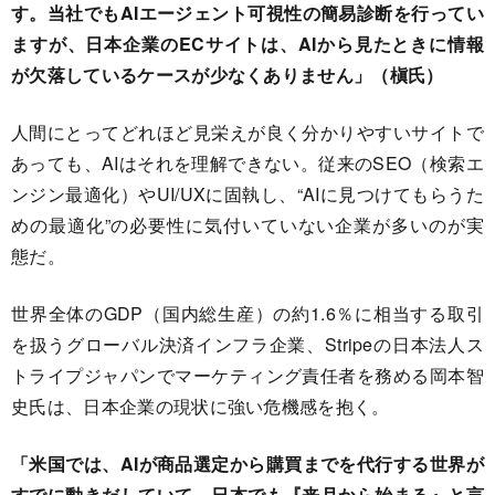
す。当社でもAIエージェント可視性の簡易診断を行ってい
ますが、日本企業のECサイトは、AIから見たときに情報
が欠落しているケースが少なくありません」（槇氏）
人間にとってどれほど見栄えが良く分かりやすいサイトで
あっても、AIはそれを理解できない。従来のSEO（検索エ
ンジン最適化）やUI/UXに固執し、“AIに見つけてもらうた
めの最適化”の必要性に気付いていない企業が多いのが実
態だ。
世界全体のGDP（国内総生産）の約1.6％に相当する取引
を扱うグローバル決済インフラ企業、Stripeの日本法人ス
トライプジャパンでマーケティング責任者を務める岡本智
史氏は、日本企業の現状に強い危機感を抱く。
「米国では、AIが商品選定から購買までを代行する世界が
すでに動きだしていて、日本でも『来月から始まる』と言