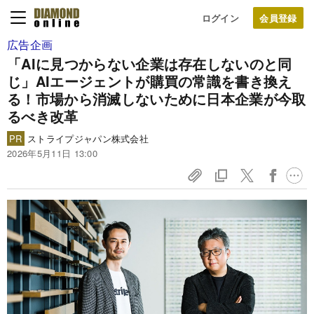
ログイン
広告企画
「AIに見つからない企業は存在しないのと同
じ」AIエージェントが購買の常識を書き換え
る！市場から消滅しないために日本企業が今取
るべき改革
PR
ストライプジャパン株式会社
2026年5月11日 13:00