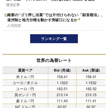
溝渕正季
維新の“ゴリ押し法案”では片付けられない「副首都法」、
道州制と地方分権を動かす突破口になるか
八代尚宏
ランキング一覧
世界の為替レート
通貨ペア
Bid (売値)
Ask (買値)
米ドル / 円
158.41
158.41
ユーロ / 米ドル
1.1522
1.1522
ユーロ / 円
182.51
182.52
英ポンド / 円
213.14
213.15
豪ドル / 円
111.40
111.41
NZ ドル / 円
92.97
92.97