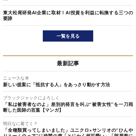
東大松尾研発AI企業に取材！AI投資を利益に転換する三つの
要諦
一覧を見る
最新記事
ニュースな本
新しい提案に「抵抗する人」をあっさり動かす方法
ブラックジャックによろしく
「私は被害者なのよ」差別的発言を叫ぶ“被害女性”を一刀両
断した医師の言葉【マンガ】
明日なに着てく？
「全種類買ってしまいました」ユニクロ×サンリオの“ひんや
りルームウェア”に絶賛の声「とにかく超可愛い」「部屋着に