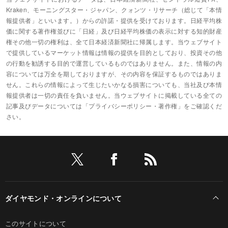
Kraken、モーニングスター・ジャパン、クォンツ・リサーチ（総じて「本情
報提供者」といいます。）からの許諾・提供を受けております。日経平均株
価に関する著作権並びに「日経」及び日経平均株価の表示に対する知的財産
権その他一切の権利は、全て日本経済新聞社に帰属します。当ウェブサイト
で提供しているマーケット情報は情報の提供を目的としており、投資その他
の行動を勧誘する目的で運営しているものではありません。また、情報の内
容については万全を期しておりますが、その内容を保証するものではありま
せん。これらの情報によって生じたいかなる損害についても、当社及び本情
報提供者は一切の責任を負いません。当ウェブサイトに掲載している全ての
記事及びデータについては「プライバシーポリシー・著作権」をご確認くだ
さい。
ダイヤモンド・オンラインについて
このサイトについて