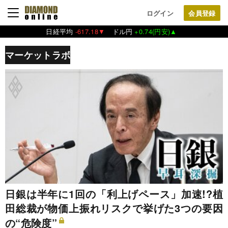
ログイン
日経平均
-617.18▼
ドル円
+0.74(円安)▲
マーケットラボ
日銀は半年に1回の「利上げペース」加速!?植
田総裁が物価上振れリスクで挙げた3つの要因
の“危険度”