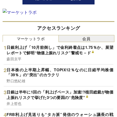
アクセスランキング
マーケットラボ
会員
日銀利上げ「10月前倒し」で金利終着点は1.75％か、展望
レポートで鮮明“物価上振れリスク”警戒モ－ド
森田京平
日本株の上半期上昇幅、TOPIX12％なのに日経平均株価
「39％」の“突出”のカラクリ
野口悠紀雄
日銀は半年に1回の「利上げペース」加速!?植田総裁が物価
上振れリスクで挙げた3つの要因の“危険度”
井上哲也
FRB利上げ見送りも“タカ派”発信のウォーシュ議長の戦