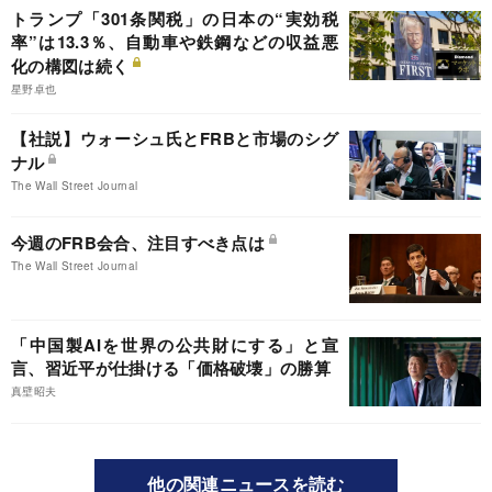
トランプ「301条関税」の日本の“実効税
率”は13.3％、自動車や鉄鋼などの収益悪
化の構図は続く
星野卓也
【社説】ウォーシュ氏とFRBと市場のシグ
ナル
The Wall Street Journal
今週のFRB会合、注目すべき点は
The Wall Street Journal
「中国製AIを世界の公共財にする」と宣
言、習近平が仕掛ける「価格破壊」の勝算
真壁昭夫
他の関連ニュースを読む