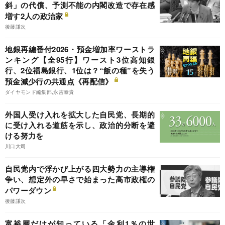
斜」の代償、予測不能の内閣改造で存在感
増す2人の政治家
後藤謙次
地銀再編番付2026・預金増加率ワーストラ
ンキング【全95行】ワースト3位高知銀
行、2位福島銀行、1位は？“飯の種”を失う
預金減少行の共通点《再配信》
ダイヤモンド編集部,永吉泰貴
外国人受け入れを拡大した自民党、長期的
に受け入れる道筋を示し、政治的分断を避
ける努力を
川口大司
自民党内で浮かび上がる四大勢力の主導権
争い、想定外の早さで始まった高市政権の
パワーダウン
後藤謙次
富裕層だけが知っている「金利1％の世