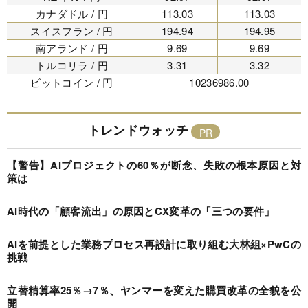
カナダドル / 円
113.03
113.03
スイスフラン / 円
194.94
194.95
南アランド / 円
9.69
9.69
トルコリラ / 円
3.31
3.32
ビットコイン / 円
10236986.00
トレンドウォッチ
【警告】AIプロジェクトの60％が断念、失敗の根本原因と対
策は
AI時代の「顧客流出」の原因とCX変革の「三つの要件」
AIを前提とした業務プロセス再設計に取り組む大林組×PwCの
挑戦
立替精算率25％→7％、ヤンマーを変えた購買改革の全貌を公
開