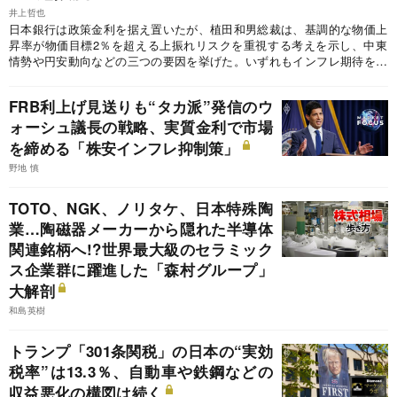
井上哲也
日本銀行は政策金利を据え置いたが、植田和男総裁は、基調的な物価上
昇率が物価目標2％を超える上振れリスクを重視する考えを示し、中東
情勢や円安動向などの三つの要因を挙げた。いずれもインフレ期待を高
める懸念があり、日銀は従来の半年に一回の利上げペースを速める可能
性がある。
FRB利上げ見送りも“タカ派”発信のウ
ォーシュ議長の戦略、実質金利で市場
を締める「株安インフレ抑制策」
野地 慎
TOTO、NGK、ノリタケ、日本特殊陶
業…陶磁器メーカーから隠れた半導体
関連銘柄へ!?世界最大級のセラミック
ス企業群に躍進した「森村グループ」
大解剖
和島英樹
トランプ「301条関税」の日本の“実効
税率”は13.3％、自動車や鉄鋼などの
収益悪化の構図は続く