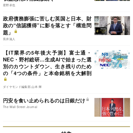
星野卓也
政府債務膨張に苦しむ英国と日本、財
政の“信認獲得”に影を落とす「構造問
題」
長井滋人
【IT業界の5年後大予測】富士通・
NEC・野村総研…生成AIで始まった選
別のカウントダウン、生き残りのため
の「4つの条件」と本命銘柄を大解剖
ダイヤモンド編集部,山本 輝
円安を食い止められるのは日銀だけ
The Wall Street Journal