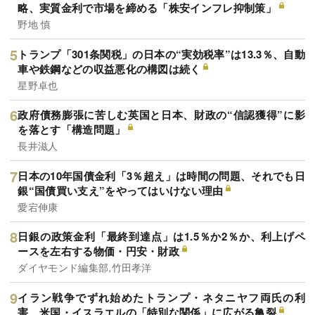
略、実質金利で市場を締める「株安インフレ抑制策」
野地 慎
トランプ「301条関税」の日本の“実効税率”は13.3％、自動
車や鉄鋼などの収益悪化の構図は続く
星野卓也
政府債務膨張に苦しむ英国と日本、財政の“信認獲得”に影
を落とす「構造問題」
長井滋人
日本の10年国債金利「3％超え」は時間の問題、それでも日
銀“国債買い支え”をやってはいけない理由
愛宕伸康
日銀の政策金利「最終到達点」は1.5％か2％か、利上げペ
ースを左右する物価・円安・財政
ダイヤモンド編集部,竹田孝洋
イラン戦争でずれ始めたトランプ・ネタニヤフ両氏の利
害、米国・イスラエルの「特別な関係」に広がる亀裂