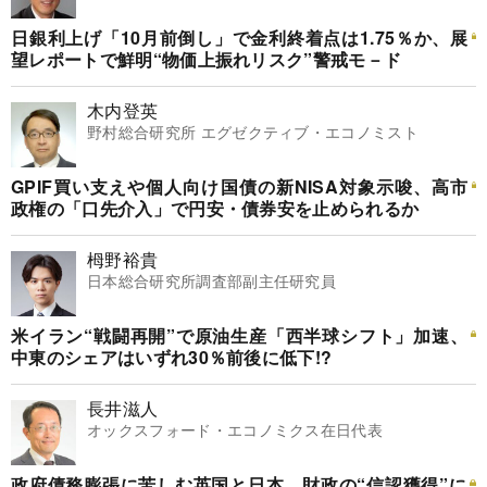
日銀利上げ「10月前倒し」で金利終着点は1.75％か、展
望レポートで鮮明“物価上振れリスク”警戒モ－ド
木内登英
野村総合研究所 エグゼクティブ・エコノミスト
GPIF買い支えや個人向け国債の新NISA対象示唆、高市
政権の「口先介入」で円安・債券安を止められるか
栂野裕貴
日本総合研究所調査部副主任研究員
米イラン“戦闘再開”で原油生産「西半球シフト」加速、
中東のシェアはいずれ30％前後に低下!?
長井滋人
オックスフォード・エコノミクス在日代表
政府債務膨張に苦しむ英国と日本、財政の“信認獲得”に