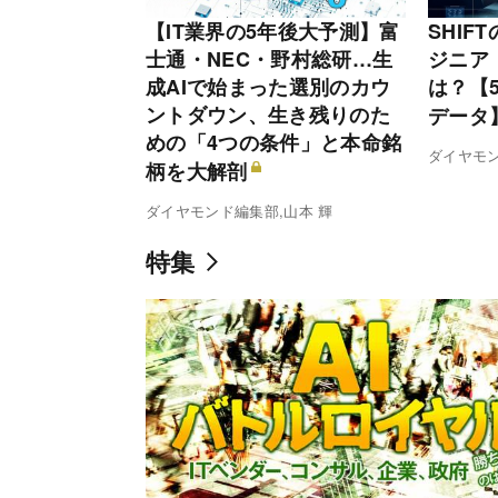
【IT業界の5年後大予測】富
SHIF
士通・NEC・野村総研…生
ジニア
成AIで始まった選別のカウ
は？【
ントダウン、生き残りのた
データ
めの「4つの条件」と本命銘
ダイヤモ
柄を大解剖
ダイヤモンド編集部,山本 輝
特集