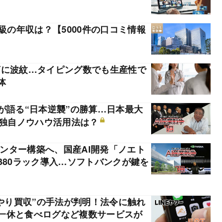
級の年収は？【5000件の口コミ情報
言に波紋…タイピング数でも生産性で
体
が語る“日本逆襲”の勝算…日本最大
の独自ノウハウ活用法は？
センター構築へ、国産AI開発「ノエト
380ラック導入…ソフトバンクが鍵を
横やり買収”の手法が判明！法令に触れ
一休と食べログなど複数サービスが