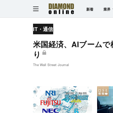
新着
業界
IT・通信
米国経済、AIブームで
り
The Wall Street Journal