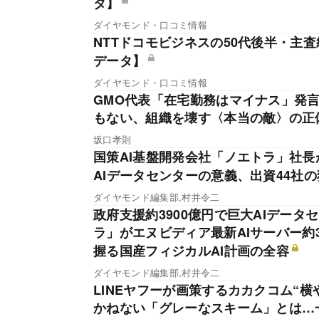
タ】
ダイヤモンド・口コミ情報
NTTドコモビジネスの50代後半・主査
データ】
ダイヤモンド・口コミ情報
GMO代表「在宅勤務はマイナス」発
もない、組織を壊す〈本当の敵〉の正
坂口孝則
国策AI基盤開発会社「ノエトラ」社長
AIデータセンターの意義、出資44社
ダイヤモンド編集部,村井令二
政府支援約3900億円で巨大AIデータ
ラ」がエヌビディア最新AIサーバー約
握る国産フィジカルAI計画の全容
ダイヤモンド編集部,村井令二
LINEヤフーが画策するカカクコム“
かねない「グレーなスキーム」とは…