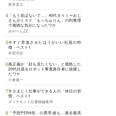
新井直之
「もう並ばないで…」40代タイミーおじ
さんがミスド「もっちゅりん」の列整理
で複雑な気分になったワケ
みやーんZZ
今すぐ昇進させたほうがいい社員の特
徴・ベスト1
本田淳也
孫正義が「顔も見たくない」と激怒した
20代社員をロボット事業責任者に抜擢し
たワケ
小倉健一
すさまじく仕事ができる人の「休日の習
慣」ベスト1
ダイヤモンド社書籍編集局
「予想PER4倍」の異常値も…過去最高