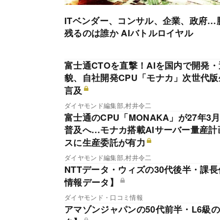
ITベンダー、コンサル、企業、政府…
残るのは誰か AIバトルロイヤル
富士通CTOを直撃！AIを国内で開発
貌、自社開発CPU「モナカ」次世代
言及
ダイヤモンド編集部,村井令二
富士通のCPU「MONAKA」が27年
普及へ…モナカ搭載AIサーバー量産
スに生産委託が有力
ダイヤモンド編集部,村井令二
NTTデータ・ウィズの30代後半・課長
情報データ】
ダイヤモンド・口コミ情報
アマゾンジャパンの50代前半・L6級の