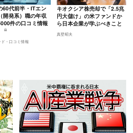
Tの60代前半・ITエン
キオクシア株売却で「2.5兆
（開発系）職の年収
円大儲け」の米ファンドか
5000件の口コミ情報
ら日本企業が学ぶべきこと
】
真壁昭夫
ンド・口コミ情報