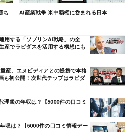
勝ち
AI産業戦争 米中覇権に呑まれる日本
・運用する「ソブリンAI戦略」の全
版生産でラピダスを活用する構想にも
3月量産、エヌビディアとの提携で本格
計画も初公開！次世代チップはラピダ
代理級の年収は？【5000件の口コミ
年収は？【5000件の口コミ情報デー