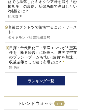
益でも暴落したキオクシア株を襲う「恐
怖相場」の裏側、反発局面で注目したい
2銘柄とは？
鈴木貴博
老後にダントツで後悔すること・ワース
ト1
ダイヤモンド社書籍編集局
日揮・千代田化工・東洋エンジが大型案
件を「断る経営」に転換へ、世界で空前
のプラントブームも“脱・請負”を加速…
収益基盤として狙う市場とは？
宗 敦司
ランキング一覧
トレンドウォッチ