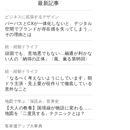
最新記事
ビジネスに拡張するデザイン
パーパスとCXが一体化しないと、デジタル
空間でブランドが存在感を失ってしまう…
その理由とは
続・続朝ドライフ
頑固でも、意地悪でもない…融通が利かな
い人の「納得の正体」〈風、薫る第95回〉
続・続朝ドライフ
「なるべく考えないようにしています」朝
ドラ主演・見上愛が役作りで徹底している
意外なこと
地図で学ぶ「深読み」世界史
【大人の教養】国境線が物語に変わる……
地図を「二度見する」テクニックとは？
客単価アップ大事典