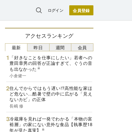
ログイン
アクセスランキング
最新
昨日
週間
会員
「好きなことを仕事にしたい」若者への
豊田章男の回答が正論すぎて、ぐうの音
も出なかった
小倉健一
住んでからではもう遅い!?高性能な家ほ
ど危ない…酷暑で壁の中に広がる「見え
ないカビ」の正体
長嶋 修
冷蔵庫を見れば一発でわかる「本物の富
裕層」の家にない意外な食品【執事歴18
年が見た真実】