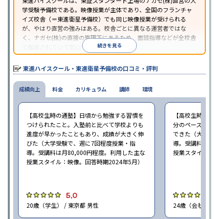
東進ハイスクールは、東証スタンダード上場のナガセ(株)直営の大
学受験予備校である。映像授業が主体であり、全国のフランチャ
イズ校舎（＝東進衛星予備校）でも同じ映像授業が受けられる
が、やはり直営の強みはある。校舎ごとに異なる運営者ではな
く、ナガセ(株)の直接の管理下にあるため、面談指導などが全校舎
続きを見る
で徹底されていて安心できる。
東進衛星予備校は、運営会社により指導方針や校舎のルールが異
なる。体験授業では、授業のみで判断するのではなく、担当者や
東進ハイスクール・東進衛星予備校の口コミ・評判
校舎雰囲気、校舎での合格実績などを確認すると良いだろう。
成績向上
料金
カリキュラム
講師
環境
【高校生時の通塾】日頃から勉強する習慣を
【高校生時の通
つけられたこと。入塾前と比べて学校よりも
分のペースで進
進度が早かったこともあり、成績が大きく伸
できた（大学受験
びた（大学受験で、週に7回程度授業・指
導。受講料は月8
導。受講料は月80,000円程度。利用した主な
授業スタイル：映
授業スタイル：映像。回答時期2024年5月）
5.0
5
20歳（学生） / 東京都 男性
24歳（会社員<正