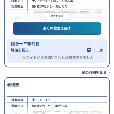
対象学年
小1 ~ 6
中1 ~ 3
高1 ~ 3
浪人生
授業形式
個別指導(1対2~)
集団授業
中学受験
高校受験
大学受験
授業・定期テスト対策
続きを見る
目的
学習習慣の定着
学校別特化対策
各種検定対策
科目
別特化対策
近くの教室を探す
特徴
授業の振替可能
不登校生に対応
1科目から受講可能
阪急十三駅前校
地図を見る
十三駅
当サイトからの問い合わせは現在できません
塾の詳細を見る
最強塾
対象学年
小1 ~ 6
中1 ~ 3
授業形式
個別指導(1対2~)
集団授業
中学受験
授業・定期テスト対策
学校別特化対策
科