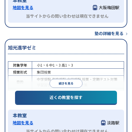
地図を見る
大阪梅田駅
当サイトからの問い合わせは現在できません
塾の詳細を見る
旭光進学ゼミ
対象学年
小1 ~ 6
中1 ~ 3
高1 ~ 3
授業形式
集団授業
中学受験
高校受験
大学受験
授業・定期テスト対策
目的
続きを見る
学習習慣の定着
科目別特化対策
特徴
授業の振替可能
1科目から受講可能
近くの教室を探す
本教室
地図を見る
淡路駅
当サイトからの問い合わせは現在できません