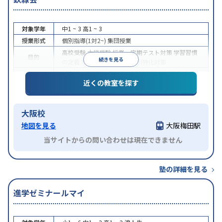
対象学年
中1 ~ 3
高1 ~ 3
授業形式
個別指導(1対2~)
集団授業
高校受験
大学受験
授業・定期テスト対策
学習習慣
目的
続きを見る
の定着
学校別特化対策
科目別特化対策
授業の振替可能
1科目から受講可能
季節講習のみの
特徴
近くの教室を探す
受講可
大阪校
地図を見る
大阪梅田駅
当サイトからの問い合わせは現在できません
塾の詳細を見る
進学ゼミナールマイ