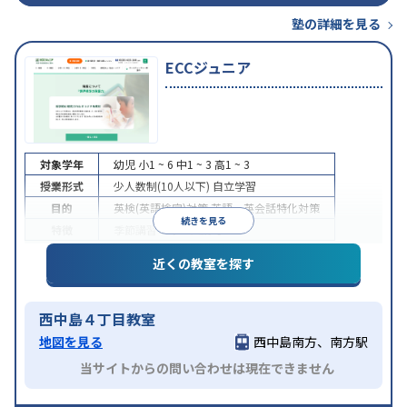
塾の詳細を見る
ECCジュニア
対象学年
幼児
小1 ~ 6
中1 ~ 3
高1 ~ 3
授業形式
少人数制(10人以下)
自立学習
目的
英検(英語検定)対策
英語・英会話特化対策
続きを見る
特徴
季節講習のみの受講可
近くの教室を探す
西中島４丁目教室
地図を見る
西中島南方、南方駅
当サイトからの問い合わせは現在できません