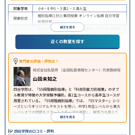
対象学年
小4 ~ 6
中1 ~ 3
高1 ~ 3
浪人生
個別指導(1対1)
集団授業
オンライン指導
自立学習
授業形式
映像授業
続きを見る
大学受験
医学部受験
授業・定期テスト対策
学習習
目的
慣の定着
総合型選抜(旧AO)対策
推薦入試対策
学校
別特化対策
科目別特化対策
近くの教室を探す
特徴
授業の振替可能
1科目から受講可能
※2024年6月調査。
大学受験塾・予備校のアンケート調査方法
を参照
専門家の評価・評判は？
株式会社私塾界 （全国私塾情報センター）代表取締役
山田未知之
四谷学院は、「55段階個別指導」と「科目別能力別授業」のダブ
ル教育が特徴の大学受験予備校。高1生コースから高卒生コースが
用意されている。「55段階個別指導」では、「55マスター」シリ
ーズというオリジナルテキストを用い、中学1年生レベルから東大
レベルまでの問題をスモールステップで演習し、解答力を鍛えて
続きを見る
いくことができる。
四谷学院の口コミ・評判