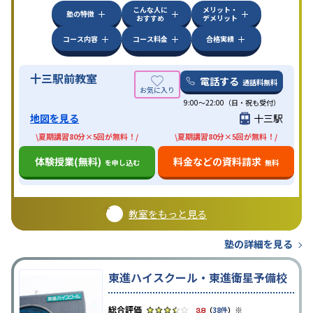
こんな人に
メリット・
塾の特徴
おすすめ
デメリット
コース内容
コース料金
合格実績
十三駅前教室
電話する
通話料無料
9:00～22:00（日・祝も受付）
地図を見る
十三駅
\夏期講習80分×5回が無料！/
\夏期講習80分×5回が無料！/
体験授業(無料)
料金などの資料請求
を申し込む
無料
教室をもっと見る
塾の詳細を見る
東進ハイスクール・東進衛星予備校
※
3.8
（
38件
）