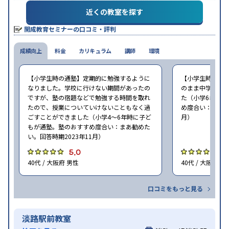
特徴
授業の振替可能
1科目から受講可能
近くの教室を探す
※2023年10月調査。
小学校高学年の集団塾アンケート調査方法
を参照
開成教育セミナーの口コミ・評判
成績向上
料金
カリキュラム
講師
環境
【小学生時の通塾】定期的に勉強するように
【小学生時の通
なりました。学校に行けない期間があったの
のまま中学でも
ですが、塾の宿題などで勉強する時間を取れ
た（小学6年時に
たので、授業についていけないこともなく過
め度合い：まあ勧
ごすことができました（小学4〜6年時に子ど
月）
もが通塾。塾のおすすめ度合い：まあ勧めた
い。回答時期2023年11月）
5.0
5
40代 / 大阪府 男性
40代 / 大阪府 女
口コミをもっと見る
淡路駅前教室