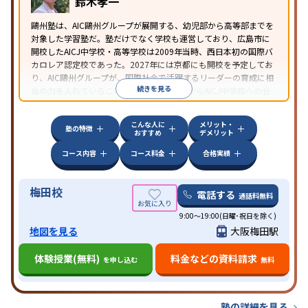
鈴木孝一
鷗州塾は、AIC鷗州グループが展開する、幼児部から高等部までを
対象した学習塾だ。塾だけでなく学校も運営しており、広島市に
開校したAICJ中学校・高等学校は2009年当時、西日本初の国際バ
カロレア認定校であった。2027年には京都にも開校を予定してお
り、AIC鷗州グループが、国際社会で活躍するリーダーの育成に相
続きを見る
当の力を入れていることがわかる。鷗州塾からAICJ中学校への合
格者は当然に多く、AICJ中高を目指すなら第一候補の塾となるだ
ろう。
こんな人に
メリット・
塾の特徴
おすすめ
デメリット
コース内容
コース料金
合格実績
梅田校
電話する
通話料無料
9:00～19:00(日曜･祝日を除く)
地図を見る
大阪梅田駅
体験授業(無料)
料金などの資料請求
を申し込む
無料
塾の詳細を見る