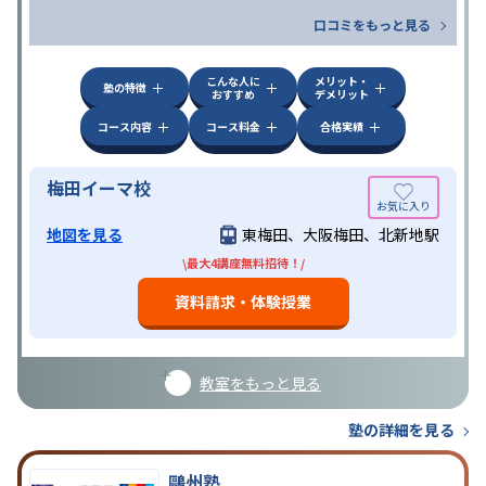
口コミをもっと見る
こんな人に
メリット・
塾の特徴
おすすめ
デメリット
コース内容
コース料金
合格実績
梅田イーマ校
地図を見る
東梅田、大阪梅田、北新地駅
\最大4講座無料招待！/
資料請求・体験授業
教室をもっと見る
塾の詳細を見る
鷗州塾