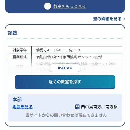
教室をもっと見る
塾の詳細を見る
類塾
対象学年
幼児
小1 ~ 6
中1 ~ 3
高1 ~ 3
授業形式
個別指導(1対2~)
集団授業
オンライン指導
中学受験
高校受験
大学受験
授業・定期テスト対策
目的
続きを見る
学習習慣の定着
科目別特化対策
授業の振替可能
学習にPC・タブレットを利用
オン
特徴
近くの教室を探す
ライン対応
1科目から受講可能
本部
地図を見る
西中島南方、南方駅
当サイトからの問い合わせは現在できません