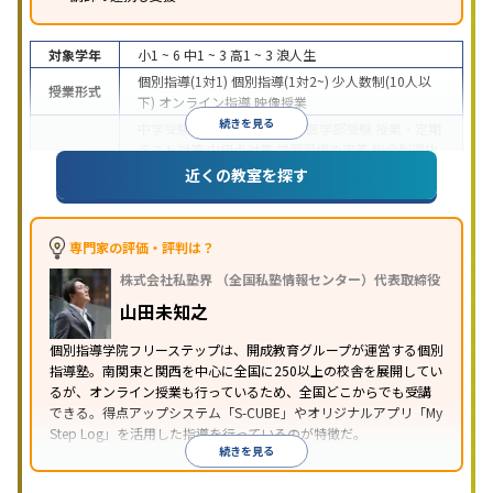
対象学年
小1 ~ 6
中1 ~ 3
高1 ~ 3
浪人生
個別指導(1対1)
個別指導(1対2~)
少人数制(10人以
授業形式
下)
オンライン指導
映像授業
続きを見る
中学受験
高校受験
大学受験
医学部受験
授業・定期
テスト対策
内申点対策
学習習慣の定着
総合型選抜
(旧AO)対策
推薦入試対策
学校別特化対策
国公立大
近くの教室を探す
目的
対策
私大対策
共通テスト対策
英検(英語検定)対策
漢検(漢字検定)対策
数学特化対策
英語・英会話特化
対策
その他科目別特化対策
専門家の評価・評判は？
中高一貫校生に対応
特待生・奨学金制度あり
成績
株式会社私塾界 （全国私塾情報センター）代表取締役
保証制度あり
授業の振替可能
学習にPC・タブレッ
特徴
トを利用
オンライン対応
1科目から受講可能
季節
山田未知之
講習のみの受講可
自習室あり
個別指導学院フリーステップは、開成教育グループが運営する個別
指導塾。南関東と関西を中心に全国に250以上の校舎を展開してい
るが、オンライン授業も行っているため、全国どこからでも受講
できる。得点アップシステム「S-CUBE」やオリジナルアプリ「My
Step Log」を活用した指導を行っているのが特徴だ。
続きを見る