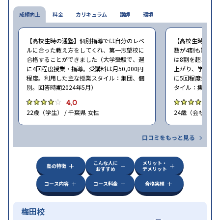
成績向上
料金
カリキュラム
講師
環境
【高校生時の通塾】個別指導では自分のレベ
【高校生時の通
ルに合った教え方をしてくれ、第一志望校に
数が4割も取れな
合格することができました（大学受験で、週
は8割を超えるよ
に4回程度授業・指導。受講料は月50,000円
上がり、学年上
程度。利用した主な授業スタイル：集団、個
に5回程度授業・
別。回答時期2024年5月）
タイル：集団、個
4.0
4
22歳（学生） / 千葉県 女性
24歳（会社員<正
口コミをもっと見る
こんな人に
メリット・
塾の特徴
おすすめ
デメリット
コース内容
コース料金
合格実績
梅田校