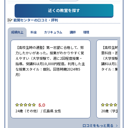
※2023年10月調査。
小学校高学年の集団塾アンケート調査方法
を参照
近くの教室を探す
能開センターの口コミ・評判
成績向上
料金
カリキュラム
講師
環境
【高校生時の通塾】第一志望に合格して、努
【高校生時の通
力したかいがあった。授業がわかりやすく覚
意科目・苦手科
えやすい（大学受験で、週に2回程度授業・
（大学受験で、週
指導。受講料は月10,000円程度。利用した主
講料は月12,0
な授業スタイル：個別。回答時期2024年5
タイル：集団。回
月）
5.0
5
24歳（その他） / 広島県 女性
20歳（学生） / 
口コミをもっと見る