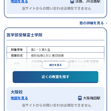
地図を見る
淡路、JR淡路駅
当サイトからの問い合わせは現在できません
塾の詳細を見る
医学部受験富士学院
対象学年
高1 ~ 3
浪人生
授業形式
個別指導(1対1)
集団授業
大学受験
医学部受験
授業・定期テスト対策
学習習
目的
続きを見る
慣の定着
学校別特化対策
科目別特化対策
特徴
授業の振替可能
1科目から受講可能
近くの教室を探す
大阪校
地図を見る
大阪梅田駅
当サイトからの問い合わせは現在できません