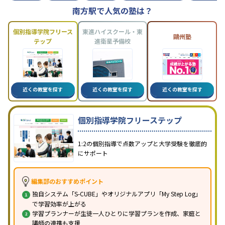
南方駅で人気の塾は？
個別指導学院フリース
東進ハイスクール・東
鷗州塾
テップ
進衛星予備校
近くの教室を探す
近くの教室を探す
近くの教室を探す
個別指導学院フリーステップ
1:2の個別指導で点数アップと大学受験を徹底的
にサポート
編集部のおすすめポイント
独自システム「S-CUBE」やオリジナルアプリ「My Step Log」
で学習効率が上がる
学習プランナーが生徒一人ひとりに学習プランを作成、家庭と
講師の連携も支援