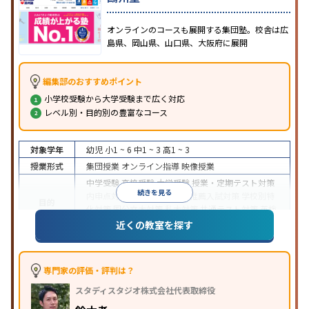
オンラインのコースも展開する集団塾。校舎は広
島県、岡山県、山口県、大阪府に展開
編集部のおすすめポイント
小学校受験から大学受験まで広く対応
レベル別・目的別の豊富なコース
対象学年
幼児
小1 ~ 6
中1 ~ 3
高1 ~ 3
授業形式
集団授業
オンライン指導
映像授業
中学受験
高校受験
大学受験
授業・定期テスト対策
続きを見る
内申点対策
学習習慣の定着
推薦入試対策
学校別特
目的
化対策
国公立大対策
私大対策
共通テスト対策
英検
(英語検定)対策
近くの教室を探す
中高一貫校生に対応
特待生・奨学金制度あり
入塾
に学力基準あり
学習にPC・タブレットを利用
オン
特徴
ライン対応
1科目から受講可能
季節講習のみの受講
専門家の評価・評判は？
可
自習室あり
スタディスタジオ株式会社代表取締役