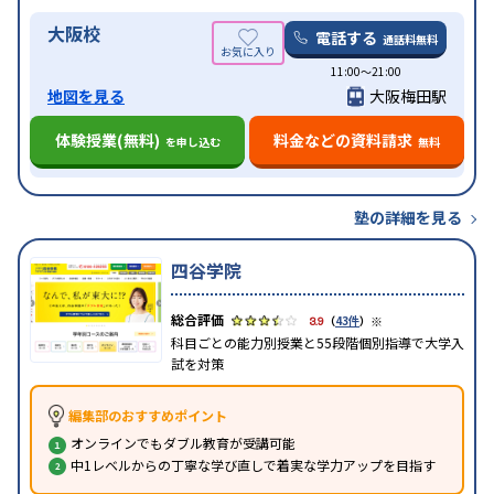
大阪校
電話する
通話料無料
11:00～21:00
地図を見る
大阪梅田駅
体験授業(無料)
料金などの資料請求
を申し込む
無料
塾の詳細を見る
四谷学院
※
3.9
（
43件
）
科目ごとの能力別授業と55段階個別指導で大学入
試を対策
編集部のおすすめポイント
オンラインでもダブル教育が受講可能
中1レベルからの丁寧な学び直しで着実な学力アップを目指す