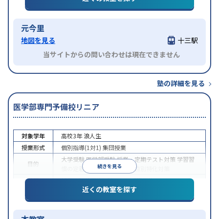
元今里
地図を見る
十三駅
当サイトからの問い合わせは現在できません
塾の詳細を見る
医学部専門予備校リニア
対象学年
高校3年
浪人生
授業形式
個別指導(1対1)
集団授業
大学受験
医学部受験
授業・定期テスト対策
学習習
目的
続きを見る
慣の定着
学校別特化対策
科目別特化対策
特徴
授業の振替可能
1科目から受講可能
近くの教室を探す
本教室