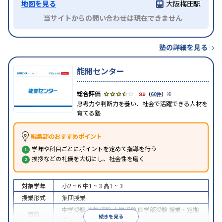
地図を見る
大阪梅田駅
当サイトからの問い合わせは現在できません
塾の詳細を見る
能開センター
※
3.9
（
60件
）
思考力や判断力を養い、社会で活躍できる人材を
育てる塾
編集部のおすすめポイント
学年や科目ごとにポイントを定めて指導を行う
挨拶などの礼儀を大切にし、社会性を磨く
対象学年
小2 ~ 6
中1 ~ 3
高1 ~ 3
授業形式
集団授業
中学受験
高校受験
大学受験
医学部受験
授業・定期
目的
続きを見る
テスト対策