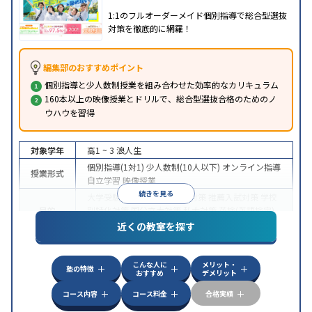
1:1のフルオーダーメイド個別指導で総合型選抜
対策を徹底的に網羅！
編集部のおすすめポイント
個別指導と少人数制授業を組み合わせた効率的なカリキュラム
160本以上の映像授業とドリルで、総合型選抜合格のためのノ
ウハウを習得
対象学年
高1 ~ 3
浪人生
個別指導(1対1)
少人数制(10人以下)
オンライン指導
授業形式
自立学習
映像授業
続きを見る
大学受験
総合型選抜(旧AO)対策
推薦入試対策
学校
目的
別特化対策
国公立大対策
私大対策
英検(英語検定)
対策
近くの教室を探す
中高一貫校生に対応
授業の振替可能
不登校生に対
特徴
応
学習にPC・タブレットを利用
オンライン対応
1
こんな人に
メリット・
科目から受講可能
自習室あり
塾の特徴
おすすめ
デメリット
コース内容
コース料金
合格実績