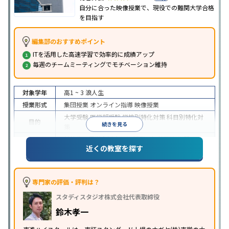
自分に合った映像授業で、現役での難関大学合格
を目指す
編集部のおすすめポイント
ITを活用した高速学習で効率的に成績アップ
毎週のチームミーティングでモチベーション維持
対象学年
高1 ~ 3
浪人生
授業形式
集団授業
オンライン指導
映像授業
大学受験
医学部受験
学校別特化対策
科目別特化対
目的
続きを見る
策
特待生・奨学金制度あり
授業の振替可能
学習に
近くの教室を探す
特徴
PC・タブレットを利用
1科目から受講可能
季節講
習のみの受講可
※2024年6月調査。
大学受験塾・予備校のアンケート調査方法
を参照
専門家の評価・評判は？
スタディスタジオ株式会社代表取締役
鈴木孝一