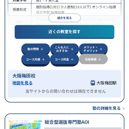
個別指導(1対1)
少人数制(10人以下)
オンライン指導
授業形式
自立学習
映像授業
続きを見る
大学受験
学習習慣の定着
推薦入試対策
国公立大対
目的
策
私大対策
共通テスト対策
英検(英語検定)対策
近くの教室を探す
学習にPC・タブレットを利用
オンライン対応
1科
特徴
目から受講可能
季節講習のみの受講可
自習室あり
こんな人に
メリット・
塾の特徴
おすすめ
デメリット
コース内容
コース料金
合格実績
大阪梅田校
地図を見る
大阪梅田駅
当サイトからの問い合わせは現在できません
塾の詳細を見る
総合型選抜専門塾AOI