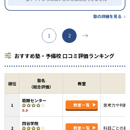
塾の詳細を見る
1
2
おすすめ塾・予備校 口コミ評価ランキング
塾名
順位
教室
（総合評価）
能開センター
1
教室一覧
思考力や判断
3.9
四谷学院
2
教室一覧
科目ごとの能