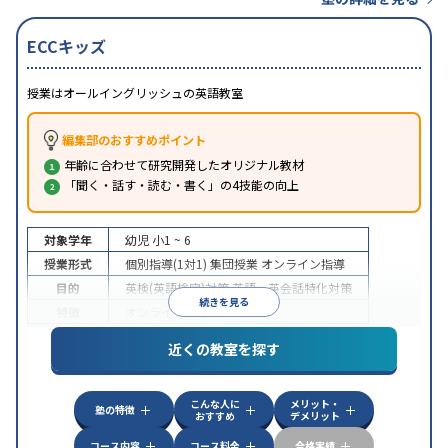
ECCキッズ
授業はオールイングリッシュの英語教室
編集部のおすすめポイント
年齢に合わせて研究開発したオリジナル教材
「聞く・話す・読む・書く」の4技能の向上
対象学年
幼児
小1 ~ 6
授業形式
個別指導(1対1)
集団授業
オンライン指導
目的
英検(英語検定)対策
英語・英会話特化対策
続きを見る
特徴
オンライン対応
近くの教室を探す
こんな人に
メリット・
塾の特徴
おすすめ
デメリット
コース内容
コース料金
合格実績