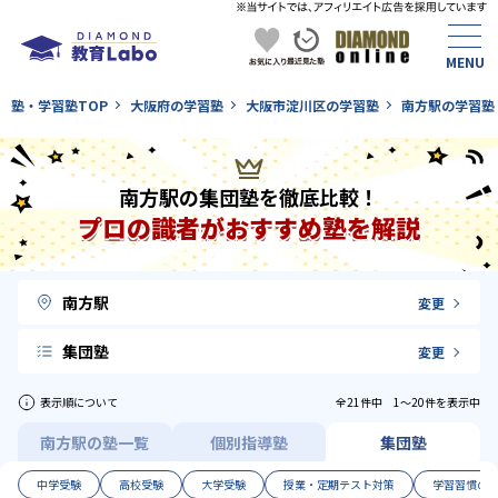
塾・学習塾TOP
大阪府の学習塾
大阪市淀川区の学習塾
南方駅の学習塾
南方駅の集団塾を徹底比較！
プロの識者がおすすめ塾を解説
南方駅
変更
集団塾
変更
表示順について
全21件中 1〜20件を表示中
南方駅の塾一覧
個別指導塾
集団塾
中学受験
高校受験
大学受験
授業・定期テスト対策
学習習慣の