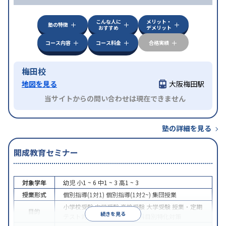
こんな人に
メリット・
塾の特徴
おすすめ
デメリット
コース内容
コース料金
合格実績
梅田校
地図を見る
大阪梅田駅
当サイトからの問い合わせは現在できません
塾の詳細を見る
開成教育セミナー
対象学年
幼児
小1 ~ 6
中1 ~ 3
高1 ~ 3
授業形式
個別指導(1対1)
個別指導(1対2~)
集団授業
小学校受験
中学受験
高校受験
大学受験
授業・定期
目的
続きを見る
テスト対策
学習習慣の定着
科目別特化対策