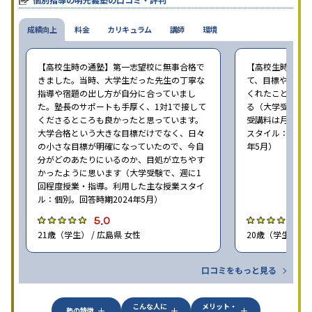
成績向上
料金
カリキュラム
講師
環境
【高校生時の通塾】第一志望校に無事合格で
【高校生時の通
きました。当時、大学生だった先生の丁寧な
て、目標や勉強
指導や宿題の出し方が自分に合っていまし
くれたことが、
た。塾長のサポートも手厚く、1対1で接して
る（大学受験で、
くださるところも良かったと思っています。
受講料は月35,
大学合格という大きな目標だけでなく、日々
スタイル：個別、
の小さな目標が明確になっていたので、今自
年5月）
分がどのあたりにいるのか、目処が立ちやす
かったように思います（大学受験で、週に1
回程度授業・指導。利用した主な授業スタイ
ル：個別。回答時期2024年5月）
5.0
4
21歳（学生） / 広島県 女性
20歳（学生） / 
口コミをもっと見る
こんな人に
メリット・
塾の特徴