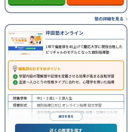
塾の詳細を見る
坪田塾オンライン
1年で偏差値を40上げて慶応大学に現役合格した
ビリギャルのモデルとなった個別指導塾
編集部のおすすめポイント
学習内容の理解度や記憶を定着させる効果が高まる反転学習
生徒一人ひとりの性格タイプに合わせ、心理学を用いた指導
対象学年
中1 ~ 3
高1 ~ 3
浪人生
授業形式
個別指導(1対1)
オンライン指導
自立学習
高校受験
大学受験
医学部受験
授業・定期テスト対
続きを見る
策
内申点対策
学習習慣の定着
総合型選抜(旧AO)対
策
推薦入試対策
学校別特化対策
国公立大対策
私大
目的
対策
共通テスト対策
英検(英語検定)対策
漢検(漢字
近くの教室を探す