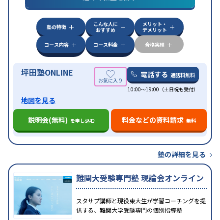
検定)対策
数学特化対策
英語・英会話特化対策
その
他科目別特化対策
こんな人に
メリット・
中高一貫校生に対応
授業の振替可能
不登校生に対
塾の特徴
おすすめ
デメリット
応
学習にPC・タブレットを利用
オンライン対応
1
特徴
科目から受講可能
季節講習のみの受講可
発達障害
コース内容
コース料金
合格実績
の子どもに対応
坪田塾ONLINE
電話する
通話料無料
10:00～19:00（土日祝も受付）
地図を見る
説明会(無料)
料金などの資料請求
を申し込む
無料
塾の詳細を見る
難関大受験専門塾 現論会オンライン
スタサプ講師と現役東大生が学習コーチングを提
供する、難関大学受験専門の個別指導塾