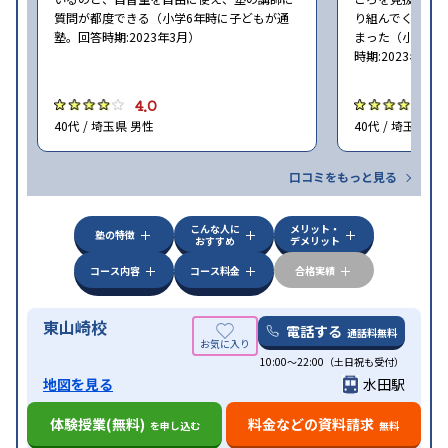
質問が都度できる（小学6年時に子どもが通
り組んでくれた
塾。回答時期:2023年3月）
まった（小学5〜
時期:2023年3月
4.0
4
40代 / 埼玉県 男性
40代 / 埼玉県 女
口コミをもっと見る
こんな人に
メリット・
塾の特徴
おすすめ
デメリット
コース内容
コース料金
合格実績
東山崎校
電話する
通話料無料
10:00～22:00（土日祝も受付）
地図を見る
水田駅
体験授業(無料)
料金などの資料請求
を申し込む
無料