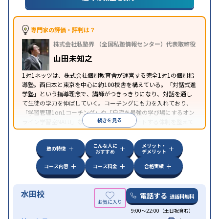
策
共通テスト対策
英検(英語検定)対策
数学特化対
策
英語・英会話特化対策
その他科目別特化対策
中高一貫校生に対応
授業の振替可能
学習にPC・タ
専門家の評価・評判は？
特徴
ブレットを利用
オンライン対応
1科目から受講可能
株式会社私塾界 （全国私塾情報センター）代表取締役
季節講習のみの受講可
自習室あり
山田未知之
1対1ネッツは、株式会社個別教育舎が運営する完全1対1の個別指
導塾。西日本と東京を中心に約100校舎を構えている。「対話式進
学塾」という指導理念で、講師がつきっきりになり、対話を通し
て生徒の学力を伸ばしていく。コーチングにも力を入れており、
「学習管理1on1コーチング」や「自宅を最強の学び場にするオン
続きを見る
ライン学習室NALU」など、自宅学習もサポートする体制を整えて
いる。
こんな人に
メリット・
塾の特徴
おすすめ
デメリット
コース内容
コース料金
合格実績
水田校
電話する
通話料無料
9:00～22:00（土日祝含む）