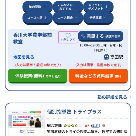
こんな人に
メリット・
塾の特徴
おすすめ
デメリット
コース内容
コース料金
合格実績
香川大学農学部前
電話する
通話料無料
教室
10:00～19:00(土曜・日曜・祝
日を除く)
地図を見る
高田駅
\入力は簡単！最短30秒で完了/
\入力は簡単！最短30秒で完了/
体験授業(無料)
料金などの資料請求
を申し込む
無料
塾の詳細を見る
個別指導塾 トライプラス
※
3.7
（
51件
）
家庭教師のトライの授業品質を、教室での個別指