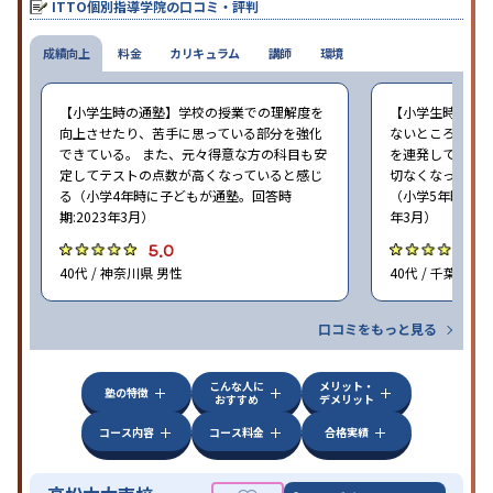
ITTO個別指導学院の口コミ・評判
心の成長を求める家庭にオススメだ。
成績向上
料金
カリキュラム
講師
環境
【小学生時の通塾】学校の授業での理解度を
【小学生時の通
向上させたり、苦手に思っている部分を強化
ないところがあ
できている。 また、元々得意な方の科目も安
を連発していた
定してテストの点数が高くなっていると感じ
切なくなった。 
る（小学4年時に子どもが通塾。回答時
（小学5年時に子
期:2023年3月）
年3月）
5.0
4
40代 / 神奈川県 男性
40代 / 千葉県 女
口コミをもっと見る
こんな人に
メリット・
塾の特徴
おすすめ
デメリット
コース内容
コース料金
合格実績