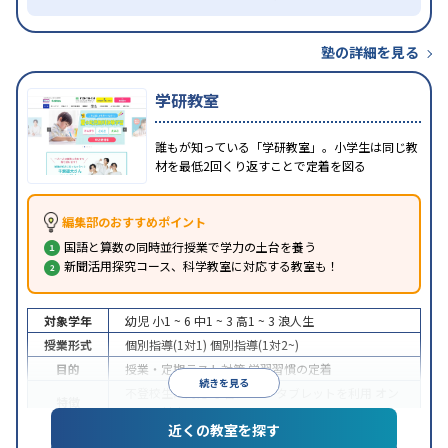
塾の詳細を見る
学研教室
誰もが知っている「学研教室」。小学生は同じ教
材を最低2回くり返すことで定着を図る
編集部のおすすめポイント
国語と算数の同時並行授業で学力の土台を養う
新聞活用探究コース、科学教室に対応する教室も！
対象学年
幼児
小1 ~ 6
中1 ~ 3
高1 ~ 3
浪人生
授業形式
個別指導(1対1)
個別指導(1対2~)
目的
授業・定期テスト対策
学習習慣の定着
続きを見る
不登校生に対応
学習にPC・タブレットを利用
オン
特徴
ライン対応
近くの教室を探す