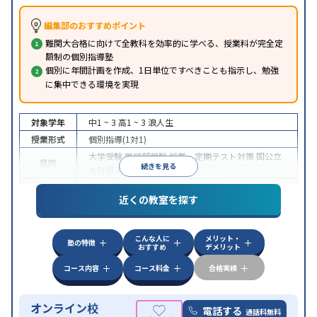
編集部のおすすめポイント
難関大合格に向けて全教科を効率的に学べる、授業料が完全定
額制の個別指導塾
個別に年間計画を作成、1日単位ですべきことも指示し、勉強
に集中できる環境を実現
対象学年
中1 ~ 3
高1 ~ 3
浪人生
授業形式
個別指導(1対1)
大学受験
医学部受験
授業・定期テスト対策
国公立
目的
続きを見る
大対策
英検(英語検定)対策
中高一貫校生に対応
授業の振替可能
オンライン対
特徴
近くの教室を探す
応
自習室あり
こんな人に
メリット・
塾の特徴
おすすめ
デメリット
コース内容
コース料金
合格実績
オンライン校
電話する
通話料無料