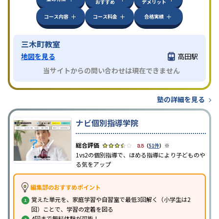
おすすめ
デメリット
コース内容
コース料金
合格実績
三木町教室
地図を見る
高田駅
当サイトからの問い合わせは現在できません
塾の詳細を見る
ナビ個別指導学院
※
3.5
（
51件
）
1vs2の個別指導で、ほめる指導により子どものや
る気をアップ
編集部のおすすめポイント
覚えた単元を、家庭学習や自習室で最低3回解く（小学生は2
回）ことで、学習の定着を図る
4回まで無料体験が可能！