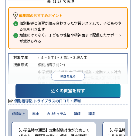
導（1:2）で実現
編集部のおすすめポイント
個別指導と演習が組み合わさった学習システムで、子どものや
る気を引き出す
勉強だけでなく、子どもの性格や精神面まで配慮したサポート
が受けられる
対象学年
小1 ~ 6
中1 ~ 3
高1 ~ 3
浪人生
授業形式
個別指導(1対2~)
中学受験
高校受験
大学受験
授業・定期テスト対策
続きを見る
内申点対策
学習習慣の定着
総合型選抜(旧AO)対策
推薦入試対策
学校別特化対策
国公立大対策
私大対
目的
策
共通テスト対策
英検(英語検定)対策
漢検(漢字検
近くの教室を探す
定)対策
数学特化対策
英語・英会話特化対策
その他
個別指導塾 トライプラスの口コミ・評判
科目別特化対策
中高一貫校生に対応
授業の振替可能
不登校生に対
成績向上
特徴
料金
応
学習にPC・タブレットを利用
カリキュラム
講師
環境
1科目から受講可
能
季節講習のみの受講可
自習室あり
※2023年3月調査。
小学校高学年の個別指導塾アンケート調査方法
を参
【小学生時の通塾】定期試験対策が充実して
【小学生時の通
照
いるのと、自習室を自由に使え、塾の講師に
ころを見抜いて