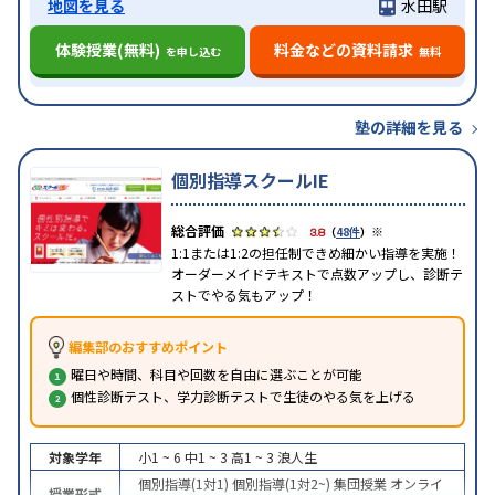
地図を見る
水田駅
体験授業(無料)
料金などの資料請求
を申し込む
無料
塾の詳細を見る
個別指導スクールIE
※
3.8
（
48件
）
1:1または1:2の担任制できめ細かい指導を実施！
オーダーメイドテキストで点数アップし、診断テ
ストでやる気もアップ！
編集部のおすすめポイント
曜日や時間、科目や回数を自由に選ぶことが可能
個性診断テスト、学力診断テストで生徒のやる気を上げる
対象学年
小1 ~ 6
中1 ~ 3
高1 ~ 3
浪人生
個別指導(1対1)
個別指導(1対2~)
集団授業
オンライ
授業形式