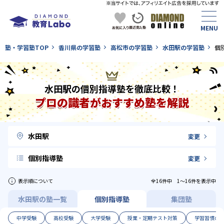
塾・学習塾TOP
香川県の学習塾
高松市の学習塾
水田駅の学習塾
個
水田駅の個別指導塾を徹底比較！
プロの識者がおすすめ塾を解説
水田駅
変更
個別指導塾
変更
表示順について
全16件中 1〜16件を表示中
水田駅の塾一覧
個別指導塾
集団塾
中学受験
高校受験
大学受験
授業・定期テスト対策
学習習慣の