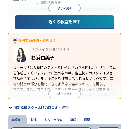
ン指導
映像授業
続きを見る
中学受験
高校受験
大学受験
医学部受験
授業・定期
テスト対策
内申点対策
学習習慣の定着
総合型選抜
(旧AO)対策
推薦入試対策
学校別特化対策
国公立大
近くの教室を探す
目的
対策
私大対策
共通テスト対策
英検(英語検定)対策
漢検(漢字検定)対策
数学特化対策
その他科目別特化
対策
専門家の評価・評判は？
中高一貫校生に対応
オンライン対応
1科目から受講
特徴
ノンフィクションライター
可能
季節講習のみの受講可
自習室あり
※2023年3月調査。
小学校高学年の個別指導塾アンケート調査方法
を参
杉浦由美子
照
スクールIEは入塾時のテストで性格と学力を診断し、カリキュラム
を作成してくれます。特に注目なのは、各生徒にカスタマイズさ
れた完全オリジナルテキストを作成してくれるという点です。生
徒の弱点の部分を強化できるような内容のテキストを提供してく
れます。また、コロナ禍よりずっと前からオンライン授業を導入
続きを見る
し、ノウハウもしっかりとしています。AIやICTの活用の先駆者的
な個別指導塾です。
個別指導スクールIEの口コミ・評判
成績向上
料金
カリキュラム
講師
環境