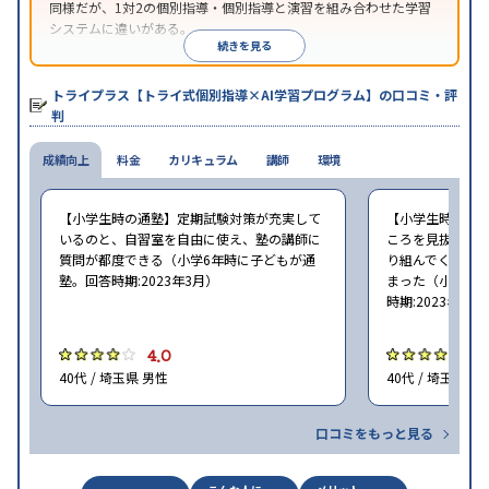
同様だが、1対2の個別指導・個別指導と演習を組み合わせた学習
システムに違いがある。
続きを見る
トライプラス【トライ式個別指導×AI学習プログラム】の口コミ・評
判
成績向上
料金
カリキュラム
講師
環境
【小学生時の通塾】定期試験対策が充実して
【小学生時の通
いるのと、自習室を自由に使え、塾の講師に
ころを見抜いて
質問が都度できる（小学6年時に子どもが通
り組んでくれた
塾。回答時期:2023年3月）
まった（小学5〜
時期:2023年3月
4.0
4
40代 / 埼玉県 男性
40代 / 埼玉県 女
口コミをもっと見る