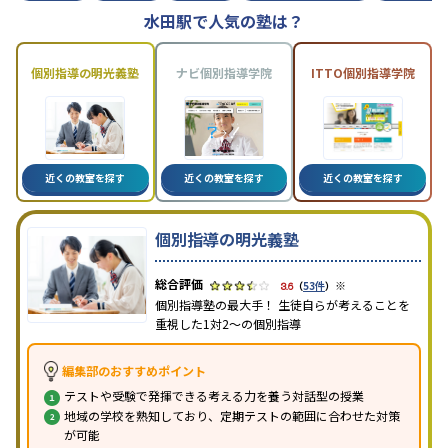
水田駅で人気の塾は？
個別指導の明光義塾
ナビ個別指導学院
ITTO個別指導学院
近くの教室を探す
近くの教室を探す
近くの教室を探す
個別指導の明光義塾
※
3.6
（
53件
）
個別指導塾の最大手！ 生徒自らが考えることを
重視した1対2〜の個別指導
編集部のおすすめポイント
テストや受験で発揮できる考える力を養う対話型の授業
地域の学校を熟知しており、定期テストの範囲に合わせた対策
が可能