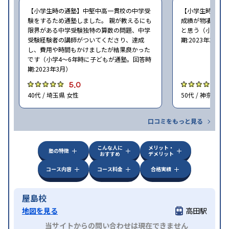
【小学生時の通塾】中堅中高一貫校の中学受
【小学生時の通
験をするため通塾しました。 親が教えるにも
成績が物凄く悪
限界がある中学受験独特の算数の問題、中学
と思う（小学6年
受験経験者の講師がついてくださり、達成
期:2023年3月）
し、費用や時間もかけましたが結果良かった
です（小学4〜6年時に子どもが通塾。回答時
期:2023年3月）
5.0
4
40代 / 埼玉県 女性
50代 / 神奈川県
口コミをもっと見る
こんな人に
メリット・
塾の特徴
おすすめ
デメリット
コース内容
コース料金
合格実績
屋島校
地図を見る
高田駅
当サイトからの問い合わせは現在できません