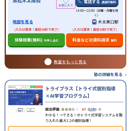
高松木太南校
電話する
通話料無料
14:00〜22:00（日曜・月曜を除
く）
地図を見る
木太東口駅
\入力は簡単！最短30秒で完了/
\入力は簡単！最短30秒で完了/
体験授業(無料)
料金などの資料請求
を申し込む
無料
教室をもっと見る
塾の詳細を見る
トライプラス【トライ式個別指導
×AI学習プログラム】
※
3.7
（
51件
）
わかる！→できる！のトライ式学習システムを取
り入れた最大1:2の個別指導！