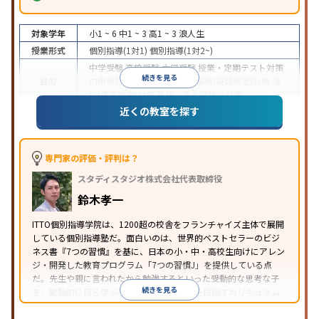
対象学年
小1 ~ 6
中1 ~ 3
高1 ~ 3
浪人生
授業形式
個別指導(1対1)
個別指導(1対2~)
中学受験
高校受験
大学受験
授業・定期テスト対策
続きを見る
目的
内申点対策
学習習慣の定着
英検(英語検定)対策
漢
検(漢字検定)対策
英語・英会話特化対策
近くの教室を探す
1科目から受講可能
季節講習のみの受講可
自習室あ
特徴
り
※2023年3月調査。
小学校高学年の個別指導塾アンケート調査方法
を参
照
専門家の評価・評判は？
スタディスタジオ株式会社代表取締役
鈴木孝一
ITTO個別指導学院は、1200超の校舎をフランチャイズ主体で展開
している個別指導塾だ。面白いのは、世界的ベストセラーのビジ
ネス書『7つの習慣』を基に、日本の小・中・高校生向けにアレン
ジ・開発した教育プログラム「7つの習慣J」を提供している点
だ。先生や親に言われたから勉強するといった受動的な思考な子
続きを見る
を、能動的に自ら学ぶ子に育てていくことを目指すカリキュラム
である。個別指導の授業とは別に、集団授業形式の特別講座とし
て別料金で提供されるので、単なる成績アップ以上の、子どもの