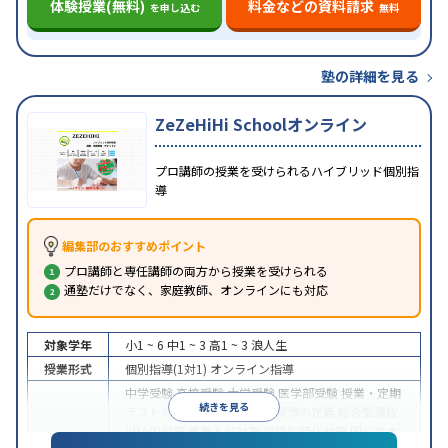
体験授業(無料)
料金などの資料請求
を申し込む
無料
塾の詳細を見る
ZeZeHiHi Schoolオンライン
プロ講師の授業を受けられるハイブリッド個別指
導
編集部のおすすめポイント
プロ講師と専任講師の両方から授業を受けられる
通塾だけでなく、家庭教師、オンラインにも対応
対象学年
小1 ~ 6
中1 ~ 3
高1 ~ 3
浪人生
授業形式
個別指導(1対1)
オンライン指導
中学受験
高校受験
大学受験
医学部受験
授業・定期
続きを見る
テスト対策
内申点対策
学習習慣の定着
総合型選抜
(旧AO)対策
推薦入試対策
学校別特化対策
国公立大
目的