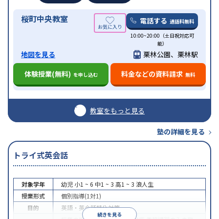
桜町中央教室
電話する
通話料無料
10:00~20:00（土日祝対応可
能）
地図を見る
栗林公園、栗林駅
体験授業(無料)
料金などの資料請求
を申し込む
無料
教室をもっと見る
塾の詳細を見る
トライ式英会話
対象学年
幼児
小1 ~ 6
中1 ~ 3
高1 ~ 3
浪人生
授業形式
個別指導(1対1)
目的
英語・英会話特化対策
続きを見る