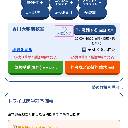
こんな人に
メリット・
塾の特徴
おすすめ
デメリット
コース内容
コース料金
合格実績
香川大学前教室
電話する
通話料無料
10:00～19:00(土曜・日曜・祝
日を除く)
地図を見る
栗林公園北口駅
\入力は簡単！最短30秒で完了/
\入力は簡単！最短30秒で完了/
体験授業(無料)
料金などの資料請求
を申し込む
無料
塾の詳細を見る
トライ式医学部予備校
医学部受験に特化した個別指導で合格を目指す
編集部のおすすめポイント