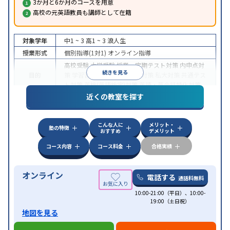
3か月と6か月のコースを用意
高校の元英語教員も講師として在籍
対象学年
中1 ~ 3
高1 ~ 3
浪人生
授業形式
個別指導(1対1)
オンライン指導
高校受験
大学受験
授業・定期テスト対策
内申点対
続きを見る
目的
策
学習習慣の定着
国公立大対策
私大対策
共通テス
ト対策
英検(英語検定)対策
英語・英会話特化対策
近くの教室を探す
中高一貫校生に対応
授業の振替可能
不登校生に対
特徴
応
学習にPC・タブレットを利用
オンライン対応
1
科目から受講可能
こんな人に
メリット・
塾の特徴
おすすめ
デメリット
コース内容
コース料金
合格実績
オンライン
電話する
通話料無料
10:00-21:00（平日）、10:00-
19:00（土日祝）
地図を見る