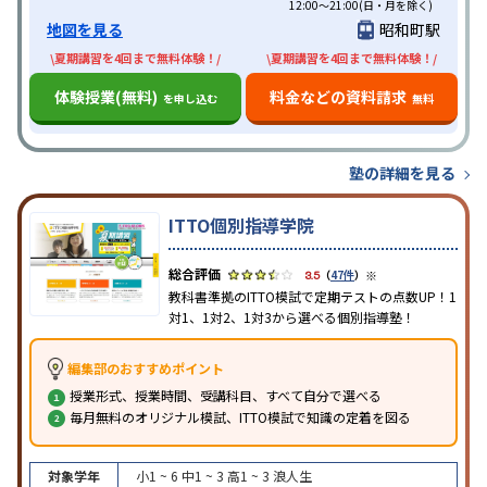
12:00～21:00(日・月を除く)
地図を見る
昭和町駅
\夏期講習を4回まで無料体験！/
\夏期講習を4回まで無料体験！/
体験授業(無料)
料金などの資料請求
を申し込む
無料
塾の詳細を見る
ITTO個別指導学院
※
3.5
（
47件
）
教科書準拠のITTO模試で定期テストの点数UP！1
対1、1対2、1対3から選べる個別指導塾！
編集部のおすすめポイント
授業形式、授業時間、受講科目、すべて自分で選べる
毎月無料のオリジナル模試、ITTO模試で知識の定着を図る
対象学年
小1 ~ 6
中1 ~ 3
高1 ~ 3
浪人生