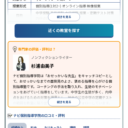
授業形式
個別指導(1対2~)
オンライン指導
映像授業
中学受験
高校受験
大学受験
授業・定期テスト対策
目的
続きを見る
内申点対策
学習習慣の定着
成績保証制度あり
授業の振替可能
オンライン対応
近くの教室を探す
特徴
1科目から受講可能
季節講習のみの受講可
自習室あ
り
※2023年3月調査。
小学校高学年の個別指導塾アンケート調査方法
を参
照
専門家の評価・評判は？
ノンフィクションライター
杉浦由美子
ナビ個別指導学院は「おせっかいな先生」をキャッチコピーとし
て、おせっかいなまでの面倒見のよさ、褒める指導を心がける個
別指導塾です。コーチングの手法を取り入れ、生徒のモチベーシ
ョンをあげていく指導をしています。中学生の生徒が多く、内申
点をあげるための対策を得意とし、地元の公立中学の定期テスト
続きを見る
の範囲を教室に貼り出すなど手厚く学習をフォローしています。
オリジナルテキストを使用しており、特に英語は各教科書に合わ
せたテキストを使った「先取り学習」で理解度を深められます。
ナビ個別指導学院の口コミ・評判
成績向上
料金
カリキュラム
講師
環境