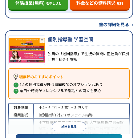
体験授業(無料)
料金などの資料請求
を申し込む
無料
塾の詳細を見る
個別指導塾 学習空間
独自の「巡回指導」で生徒の質問に正社員が個別
回答！料金も安め！
編集部のおすすめポイント
1:1の個別指導が叶う家庭教師のオプションもあり
曜日や時間がフレキシブルで部活との両立も安心
対象学年
小4 ~ 6
中1 ~ 3
高1 ~ 3
浪人生
授業形式
個別指導(1対2~)
オンライン指導
小学校受験
中学受験
高校受験
大学受験
医学部受験
続きを見る
授業・定期テスト対策
内申点対策
学習習慣の定着
総合型選抜(旧AO)対策
推薦入試対策
学校別特化対
目的