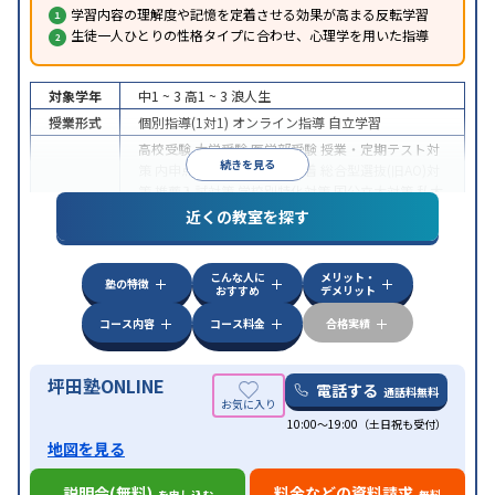
学習内容の理解度や記憶を定着させる効果が高まる反転学習
生徒一人ひとりの性格タイプに合わせ、心理学を用いた指導
対象学年
中1 ~ 3
高1 ~ 3
浪人生
授業形式
個別指導(1対1)
オンライン指導
自立学習
高校受験
大学受験
医学部受験
授業・定期テスト対
続きを見る
策
内申点対策
学習習慣の定着
総合型選抜(旧AO)対
策
推薦入試対策
学校別特化対策
国公立大対策
私大
目的
対策
共通テスト対策
英検(英語検定)対策
漢検(漢字
近くの教室を探す
検定)対策
数学特化対策
英語・英会話特化対策
その
他科目別特化対策
こんな人に
メリット・
中高一貫校生に対応
授業の振替可能
不登校生に対
塾の特徴
おすすめ
デメリット
応
学習にPC・タブレットを利用
オンライン対応
1
特徴
科目から受講可能
季節講習のみの受講可
発達障害
コース内容
コース料金
合格実績
の子どもに対応
坪田塾ONLINE
電話する
通話料無料
10:00～19:00（土日祝も受付）
地図を見る
説明会(無料)
料金などの資料請求
を申し込む
無料