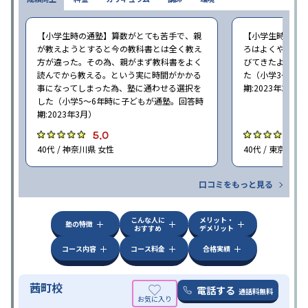
【小学生時の通塾】算数がとても苦手で、親
【小学生時の通
が教えようとすると今の教科書とは全く教え
ろはよくやり方
方が違った。その為、親がまず教科書をよく
びてきたようで
読んでから教える。という実に時間がかかる
た（小学3〜6年
事になってしまった為、塾に通わせる選択を
期:2023年3月）
した（小学5〜6年時に子どもが通塾。回答時
期:2023年3月）
5.0
4
40代 / 神奈川県 女性
40代 / 東京都 女
口コミをもっと見る
こんな人に
メリット・
塾の特徴
おすすめ
デメリット
コース内容
コース料金
合格実績
茜町校
電話する
通話料無料