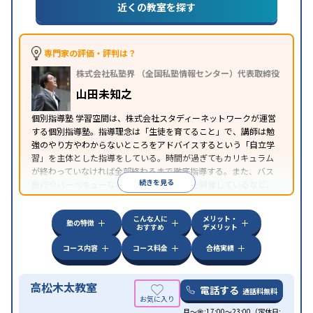
策
国公立大対策
私大対策
共通テスト対策
英検(英
近くの教室を探す
語検定)対策
漢検(漢字検定)対策
数学特化対策
英
語・英会話特化対策
その他科目別特化対策
中高一貫校生に対応
成績保証制度あり
授業の振替
専門家の評価・評判は？
可能
不登校生に対応
学習にPC・タブレットを利用
特徴
株式会社私塾界 （全国私塾情報センター）代表取締役
オンライン対応
季節講習のみの受講可
発達障害の
子どもに対応
山田未知之
個別指導塾 学習空間は、株式会社スタディーネットワークが運営
する個別指導塾。指導理念は「生徒を育てること」で、講師は勉
強のやり方やわからないところをアドバイスするという「自立学
習」を主体とした指導をしている。時間が過ぎてもカリキュラム
が終わっていなければ全部終わるまで徹底指導する。また、バス
続きを見る
旅行やバーベキューなどの「校外学習会」を開催しているなど、
独自の取り組みを行っている。
こんな人に
メリット・
塾の特徴
おすすめ
デメリット
コース内容
コース料金
合格実績
高松木太教室
電話する
通話料無料
月〜金:17:00〜23:00（定休日: