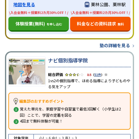
地図を見る
栗林公園、栗林駅
\入会金無料＋授業料2カ月30%OFF！/
\入会金無料＋授業料2カ月30%OFF！/
体験授業(無料)
料金などの資料請求
を申し込む
無料
塾の詳細を見る
ナビ個別指導学院
※
3.5
（
51件
）
1vs2の個別指導で、ほめる指導により子どものや
る気をアップ
編集部のおすすめポイント
覚えた単元を、家庭学習や自習室で最低3回解く（小学生は2
回）ことで、学習の定着を図る
4回まで無料体験が可能！
対象学年
小1 ~ 6
中1 ~ 3
高1 ~ 3