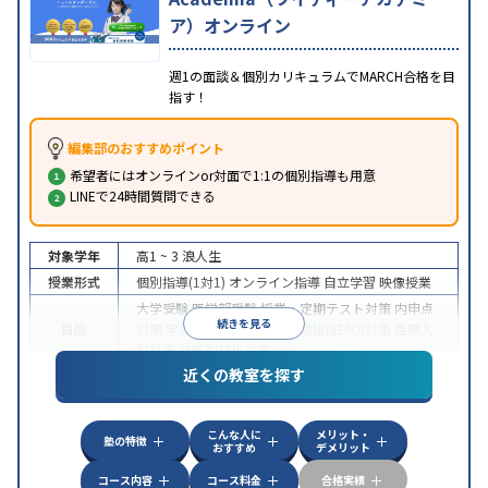
ア）オンライン
週1の面談＆個別カリキュラムでMARCH合格を目
指す！
編集部のおすすめポイント
希望者にはオンラインor対面で1:1の個別指導も用意
LINEで24時間質問できる
対象学年
高1 ~ 3
浪人生
授業形式
個別指導(1対1)
オンライン指導
自立学習
映像授業
大学受験
医学部受験
授業・定期テスト対策
内申点
続きを見る
目的
対策
学習習慣の定着
総合型選抜(旧AO)対策
推薦入
試対策
学校別特化対策
近くの教室を探す
中高一貫校生に対応
授業の振替可能
不登校生に対
特徴
応
学習にPC・タブレットを利用
オンライン対応
1
科目から受講可能
こんな人に
メリット・
塾の特徴
おすすめ
デメリット
コース内容
コース料金
合格実績