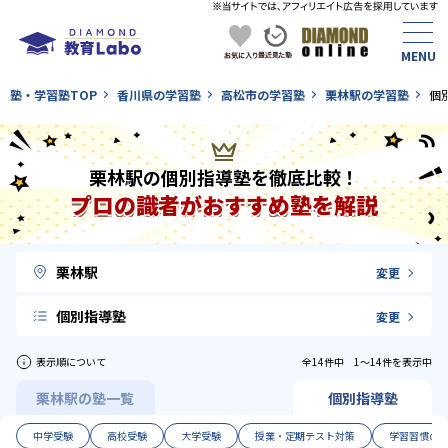
塾・学習塾TOP
香川県の学習塾
高松市の学習塾
栗林駅の学習塾
個
栗林駅の個別指導塾を徹底比較！
プロの識者がおすすめ塾を解説
栗林駅
変更
個別指導塾
変更
表示順について
全14件中 1〜14件を表示中
栗林駅の塾一覧
個別指導塾
中学受験
高校受験
大学受験
授業・定期テスト対策
学習習慣の