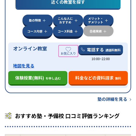
対策
私大対策
共通テスト対策
英検(英語検定)対策
近くの教室を探す
漢検(漢字検定)対策
数学特化対策
英語・英会話特化
対策
その他科目別特化対策
こんな人に
メリット・
中高一貫校生に対応
授業の振替可能
不登校生に対
塾の特徴
おすすめ
デメリット
特徴
応
オンライン対応
1科目から受講可能
季節講習の
みの受講可
自習室あり
コース内容
コース料金
合格実績
オンライン教室
電話する
通話料無料
10:00~22:00
地図を見る
体験授業(無料)
料金などの資料請求
を申し込む
無料
塾の詳細を見る
おすすめ塾・予備校 口コミ評価ランキング