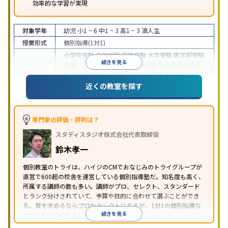
効率的な学習が実現
対象学年
幼児
小1 ~ 6
中1 ~ 3
高1 ~ 3
浪人生
授業形式
個別指導(1対1)
小学校受験
中学受験
高校受験
大学受験
医学部受験
続きを見る
授業・定期テスト対策
内申点対策
学習習慣の定着
総合型選抜(旧AO)対策
推薦入試対策
学校別特化対
目的
策
国公立大対策
私大対策
共通テスト対策
英検(英
近くの教室を探す
語検定)対策
漢検(漢字検定)対策
数学特化対策
英
語・英会話特化対策
その他科目別特化対策
中高一貫校生に対応
授業の振替可能
不登校生に対
専門家の評価・評判は？
応
学習にPC・タブレットを利用
オンライン対応
1
特徴
スタディスタジオ株式会社代表取締役
科目から受講可能
季節講習のみの受講可
発達障害
の子どもに対応
自習室あり
鈴木孝一
※2023年3月調査。
小学校高学年の個別指導塾アンケート調査方法
を参
個別教室のトライは、ハイジのCMでおなじみのトライグループが
照
直営で600超の校舎を運営している個別指導塾だ。知名度も高く、
所属する講師の数も多い。講師がプロ、セレクト、スタンダード
とランク分けされていて、予算や目的に合わせて選ぶことができ
る。質を求めるならプロかセレクトになるが、1対1の個別指導な
続きを見る
のでそれなりの料金になる。