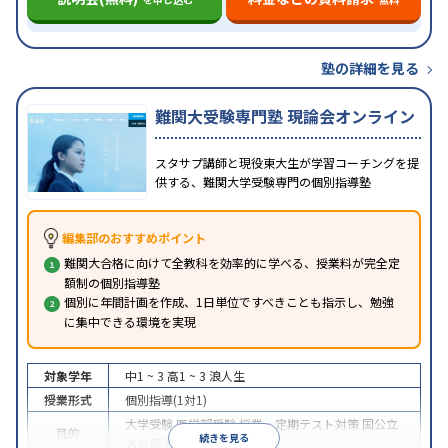
塾の詳細を見る
難関大受験専門塾 現論会オンライン
スタサプ講師と現役東大生が学習コーチングを提
供する、難関大学受験専門の個別指導塾
編集部のおすすめポイント
難関大合格に向けて全教科を効率的に学べる、授業料が完全定
額制の個別指導塾
個別に年間計画を作成、1日単位ですべきことも指示し、勉強
に集中できる環境を実現
対象学年
中1 ~ 3
高1 ~ 3
浪人生
授業形式
個別指導(1対1)
大学受験
医学部受験
授業・定期テスト対策
国公立
目的
続きを見る
大対策
英検(英語検定)対策