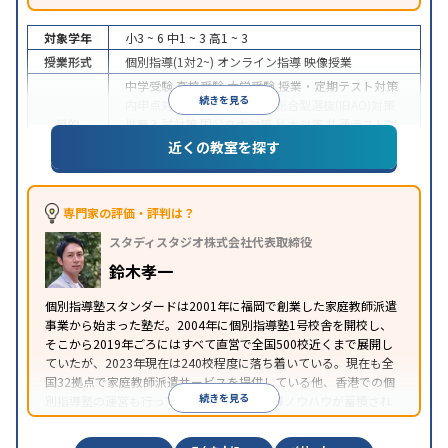
対象学年
小3 ~ 6
中1 ~ 3
高1 ~ 3
授業形式
個別指導(1対2~)
オンライン指導
映像授業
中学受験
高校受験
大学受験
授業・定期テスト対策
続きを見る
内申点対策
学習習慣の定着
総合型選抜(旧AO)対策
目的
推薦入試対策
国公立大対策
私大対策
共通テスト対
策
英検(英語検定)対策
漢検(漢字検定)対策
数学特化
近くの教室を探す
対策
中高一貫校生に対応
授業の振替可能
不登校生に対
応
学習にPC・タブレットを利用
オンライン対応
1
専門家の評価・評判は？
特徴
科目から受講可能
季節講習のみの受講可
自習室あ
スタディスタジオ株式会社代表取締役
り
鈴木孝一
個別指導塾スタンダードは2001年に福岡で創業した家庭教師派遣
事業から始まった塾だ。2004年に個別指導塾1号校舎を開校し、
そこから2019年ごろにはすべて直営で全国500校近くまで展開し
ていたが、2023年現在は240校程度に落ち着いている。現在も全
国32拠点で家庭教師派遣サービスを提供している他、香港での個
続きを見る
別指導塾の運営も行っており、汎用的な指導ノウハウが蓄積され
ていることが伺える。