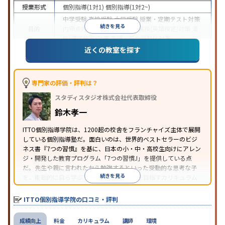
授業形式
個別指導(1対1)
個別指導(1対2~)
中学受験
高校受験
大学受験
授業・定期テスト対策
続きを見る
目的
内申点対策
学習習慣の定着
英検(英語検定)対策
漢
検(漢字検定)対策
英語・英会話特化対策
近くの教室を探す
1科目から受講可能
季節講習のみの受講可
自習室あ
特徴
り
※2023年3月調査。
小学校高学年の個別指導塾アンケート調査方法
を参
照
専門家の評価・評判は？
スタディスタジオ株式会社代表取締役
鈴木孝一
ITTO個別指導学院は、1200超の校舎をフランチャイズ主体で展開
している個別指導塾だ。面白いのは、世界的ベストセラーのビジ
ネス書『7つの習慣』を基に、日本の小・中・高校生向けにアレン
ジ・開発した教育プログラム「7つの習慣J」を提供している点
だ。先生や親に言われたから勉強するといった受動的な思考な子
続きを見る
を、能動的に自ら学ぶ子に育てていくことを目指すカリキュラム
である。個別指導の授業とは別に、集団授業形式の特別講座とし
て別料金で提供されるので、単なる成績アップ以上の、子どもの
ITTO個別指導学院の口コミ・評判
心の成長を求める家庭にオススメだ。
成績向上
料金
カリキュラム
講師
環境