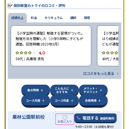
個別教室のトライの口コミ・評判
成績向上
料金
カリキュラム
講師
環境
【小学生時の通塾】勉強する習慣がついた。
【小学生時の通塾
勉強方法を理解した（小学5年時に子どもが
はり成績向上には
通塾。回答時期:2023年3月）
どもが通塾。回答時
4.0
4
50代 / 兵庫県 男性
40代 / 大阪府 女
口コミをもっと見る
こんな人に
メリット・
塾の特徴
おすすめ
デメリット
コース内容
コース料金
合格実績
栗林公園駅前校
電話する
通話料無料
9:00～23:00（土日祝も受付）