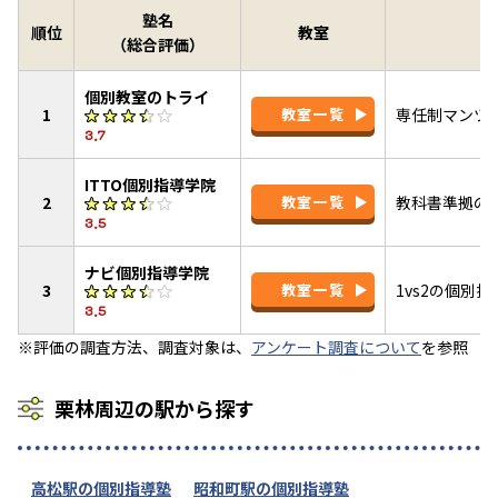
塾名
順位
教室
（総合評価）
個別教室のトライ
1
教室一覧
専任制マンツ
3.7
ITTO個別指導学院
2
教室一覧
教科書準拠のI
3.5
ナビ個別指導学院
3
教室一覧
1vs2の個別
3.5
※評価の調査方法、調査対象は、
アンケート調査について
を参照
栗林周辺の駅から探す
高松駅の個別指導塾
昭和町駅の個別指導塾