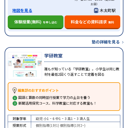
土日）
地図を見る
木太町駅
体験授業(無料)
料金などの資料請求
を申し込む
無料
塾の詳細を見る
学研教室
誰もが知っている「学研教室」。小学生は同じ教
材を最低2回くり返すことで定着を図る
編集部のおすすめポイント
国語と算数の同時並行授業で学力の土台を養う
新聞活用探究コース、科学教室に対応する教室も！
対象学年
幼児
小1 ~ 6
中1 ~ 3
高1 ~ 3
浪人生
授業形式
個別指導(1対1)
個別指導(1対2~)