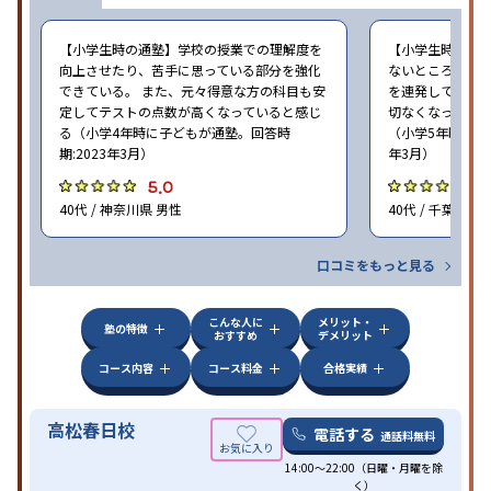
【小学生時の通塾】学校の授業での理解度を
【小学生時の通
向上させたり、苦手に思っている部分を強化
ないところがあ
できている。 また、元々得意な方の科目も安
を連発していた
定してテストの点数が高くなっていると感じ
切なくなった。 
る（小学4年時に子どもが通塾。回答時
（小学5年時に子
期:2023年3月）
年3月）
5.0
4
40代 / 神奈川県 男性
40代 / 千葉県 女
口コミをもっと見る
こんな人に
メリット・
塾の特徴
おすすめ
デメリット
コース内容
コース料金
合格実績
高松春日校
電話する
通話料無料
14:00〜22:00（日曜・月曜を除
く）