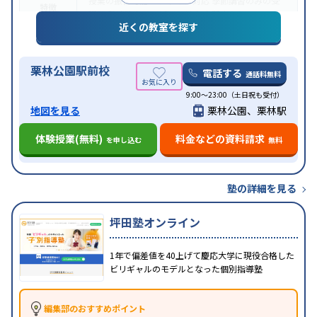
授業の振替可能
オンライン対応
季節講習のみの受
特徴
講可
発達障害の子どもに対応
自習室あり
近くの教室を探す
栗林公園駅前校
電話する
通話料無料
9:00～23:00（土日祝も受付）
地図を見る
栗林公園、栗林駅
体験授業(無料)
料金などの資料請求
を申し込む
無料
塾の詳細を見る
坪田塾オンライン
1年で偏差値を40上げて慶応大学に現役合格した
ビリギャルのモデルとなった個別指導塾
編集部のおすすめポイント