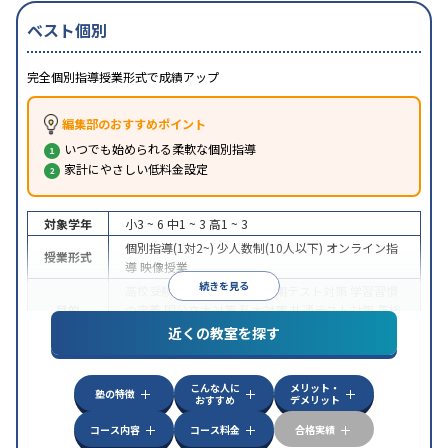
ベスト個別
完全個別指導授業形式で成績アップ
編集部のおすすめポイント
いつでも始められる柔軟な個別指導
家計にやさしい低料金設定
対象学年
小3 ~ 6
中1 ~ 3
高1 ~ 3
個別指導(1対2~)
少人数制(10人以下)
オンライン指
授業形式
導
映像授業
続きを見る
高校受験
大学受験
授業・定期テスト対策
学習習慣
目的
の定着
国公立大対策
私大対策
共通テスト対策
英検
(英語検定)対策
近くの教室を探す
授業の振替可能
不登校生に対応
学習にPC・タブレ
特徴
ットを利用
1科目から受講可能
季節講習のみの受講
こんな人に
メリット・
可
自習室あり
塾の特徴
おすすめ
デメリット
コース内容
コース料金
合格実績