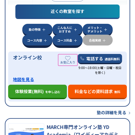
中高一貫校生に対応
授業の振替可能
オンライン対
特徴
近くの教室を探す
応
自習室あり
こんな人に
メリット・
塾の特徴
おすすめ
デメリット
コース内容
コース料金
合格実績
オンライン校
電話する
通話料無料
9:00～18:00(土曜・日曜・祝日
を除く)
地図を見る
体験授業(無料)
料金などの資料請求
を申し込む
無料
塾の詳細を見る
MARCH専門オンライン塾 YD
Academia（ワイディーアカデミ