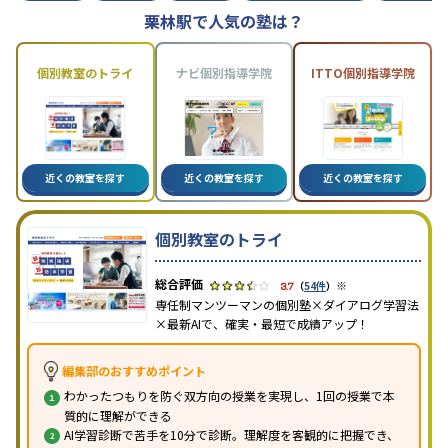
栗林駅で人気の塾は？
個別教室のトライ
ナビ個別指導学院
ITTO個別指導学院
近くの教室を探す
近くの教室を探す
近くの教室を探す
個別教室のトライ
※
3.7
（
54件
）
専任制マンツーマンの個別塾×ダイアログ学習法
×最新AIで、確実・最短で成績アップ！
編集部のおすすめポイント
わかったつもりを防ぐ双方向の授業を実現し、1回の授業で本
質的に理解ができる
AI学習診断で苦手を10分で診断。理解度を客観的に把握でき、