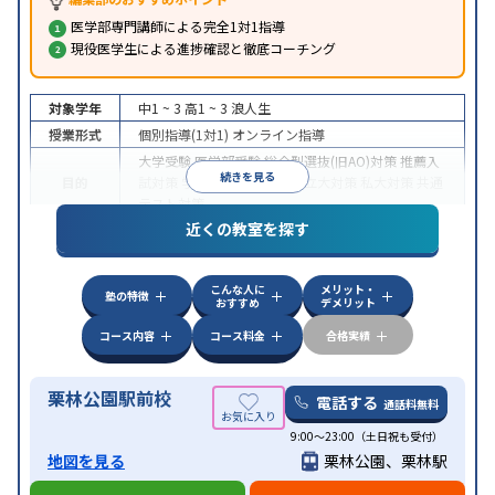
医学部専門講師による完全1対1指導
現役医学生による進捗確認と徹底コーチング
対象学年
中1 ~ 3
高1 ~ 3
浪人生
授業形式
個別指導(1対1)
オンライン指導
大学受験
医学部受験
総合型選抜(旧AO)対策
推薦入
続きを見る
目的
試対策
学校別特化対策
国公立大対策
私大対策
共通
テスト対策
近くの教室を探す
中高一貫校生に対応
授業の振替可能
不登校生に対
特徴
応
オンライン対応
1科目から受講可能
季節講習の
みの受講可
自習室あり
こんな人に
メリット・
塾の特徴
おすすめ
デメリット
コース内容
コース料金
合格実績
栗林公園駅前校
電話する
通話料無料
9:00～23:00（土日祝も受付）
地図を見る
栗林公園、栗林駅