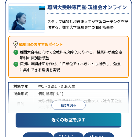
難関大受験専門塾 現論会オンライン
スタサプ講師と現役東大生が学習コーチングを提
供する、難関大学受験専門の個別指導塾
編集部のおすすめポイント
難関大合格に向けて全教科を効率的に学べる、授業料が完全定
額制の個別指導塾
個別に年間計画を作成、1日単位ですべきことも指示し、勉強
に集中できる環境を実現
対象学年
中1 ~ 3
高1 ~ 3
浪人生
授業形式
個別指導(1対1)
大学受験
医学部受験
授業・定期テスト対策
国公立
目的
続きを見る
大対策
英検(英語検定)対策
中高一貫校生に対応
授業の振替可能
オンライン対
特徴
近くの教室を探す
応
自習室あり
こんな人に
メリット・