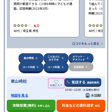
質問が都度できる（小学6年時に子どもが通
り組んでくれた
塾。回答時期:2023年3月）
まった（小学5〜
時期:2023年3月
4.0
4
40代 / 埼玉県 男性
40代 / 埼玉県 女
口コミをもっと見る
こんな人に
メリット・
塾の特徴
おすすめ
デメリット
コース内容
コース料金
合格実績
東山崎校
電話する
通話料無料
10:00～22:00（土日祝も受付）
地図を見る
水田駅
体験授業(無料)
料金などの資料請求
を申し込む
無料