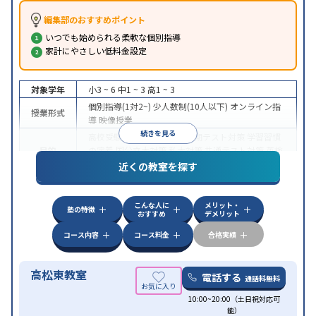
編集部のおすすめポイント
いつでも始められる柔軟な個別指導
家計にやさしい低料金設定
対象学年
小3 ~ 6
中1 ~ 3
高1 ~ 3
個別指導(1対2~)
少人数制(10人以下)
オンライン指
授業形式
導
映像授業
続きを見る
高校受験
大学受験
授業・定期テスト対策
学習習慣
目的
の定着
国公立大対策
私大対策
共通テスト対策
英検
(英語検定)対策
近くの教室を探す
授業の振替可能
不登校生に対応
学習にPC・タブレ
特徴
ットを利用
1科目から受講可能
季節講習のみの受講
こんな人に
メリット・
可
自習室あり
塾の特徴
おすすめ
デメリット
コース内容
コース料金
合格実績
高松東教室
電話する
通話料無料
10:00~20:00（土日祝対応可
能）