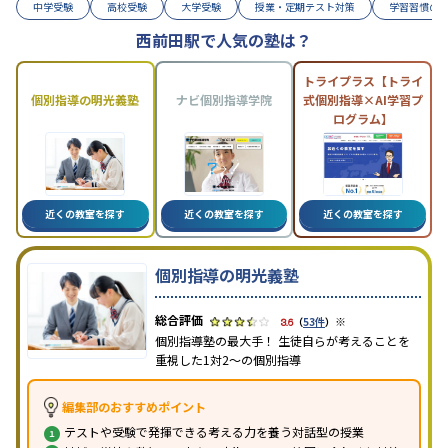
中学受験
高校受験
大学受験
授業・定期テスト対策
学習習慣の
西前田駅で人気の塾は？
トライプラス【トライ
個別指導の明光義塾
ナビ個別指導学院
式個別指導×AI学習プ
ログラム】
近くの教室を探す
近くの教室を探す
近くの教室を探す
個別指導の明光義塾
※
3.6
（
53件
）
個別指導塾の最大手！ 生徒自らが考えることを
重視した1対2〜の個別指導
編集部のおすすめポイント
テストや受験で発揮できる考える力を養う対話型の授業