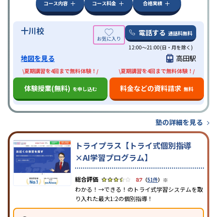
コース内容
コース料金
合格実績
十川校
電話する
通話料無料
12:00～21:00(日・月を除く)
地図を見る
高田駅
\夏期講習を4回まで無料体験！/
\夏期講習を4回まで無料体験！/
体験授業(無料)
料金などの資料請求
を申し込む
無料
塾の詳細を見る
トライプラス【トライ式個別指導
×AI学習プログラム】
※
3.7
（
51件
）
わかる！→できる！のトライ式学習システムを取
り入れた最大1:2の個別指導！