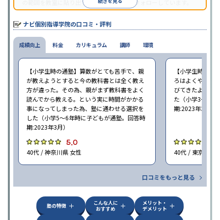
続きを見る
の範囲を教室に貼り出すなど手厚く学習をフォローしています。
オリジナルテキストを使用しており、特に英語は各教科書に合わ
せたテキストを使った「先取り学習」で理解度を深められます。
ナビ個別指導学院の口コミ・評判
成績向上
料金
カリキュラム
講師
環境
【小学生時の通塾】算数がとても苦手で、親
【小学生時の通
が教えようとすると今の教科書とは全く教え
ろはよくやり方
方が違った。その為、親がまず教科書をよく
びてきたようで
読んでから教える。という実に時間がかかる
た（小学3〜6年
事になってしまった為、塾に通わせる選択を
期:2023年3月）
した（小学5〜6年時に子どもが通塾。回答時
期:2023年3月）
5.0
4
40代 / 神奈川県 女性
40代 / 東京都 女
口コミをもっと見る
こんな人に
メリット・
塾の特徴
おすすめ
デメリット