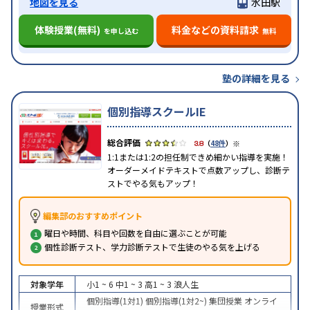
地図を見る
水田駅
体験授業(無料)
料金などの資料請求
を申し込む
無料
塾の詳細を見る
個別指導スクールIE
※
3.8
（
48件
）
1:1または1:2の担任制できめ細かい指導を実施！
オーダーメイドテキストで点数アップし、診断テ
ストでやる気もアップ！
編集部のおすすめポイント
曜日や時間、科目や回数を自由に選ぶことが可能
個性診断テスト、学力診断テストで生徒のやる気を上げる
対象学年
小1 ~ 6
中1 ~ 3
高1 ~ 3
浪人生
個別指導(1対1)
個別指導(1対2~)
集団授業
オンライ
授業形式