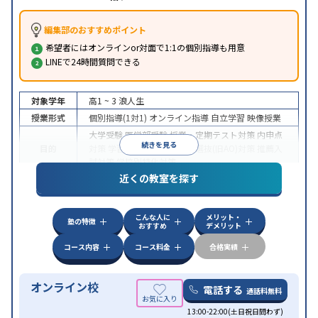
編集部のおすすめポイント
希望者にはオンラインor対面で1:1の個別指導も用意
LINEで24時間質問できる
対象学年
高1 ~ 3
浪人生
授業形式
個別指導(1対1)
オンライン指導
自立学習
映像授業
大学受験
医学部受験
授業・定期テスト対策
内申点
続きを見る
目的
対策
学習習慣の定着
総合型選抜(旧AO)対策
推薦入
試対策
学校別特化対策
近くの教室を探す
中高一貫校生に対応
授業の振替可能
不登校生に対
特徴
応
学習にPC・タブレットを利用
オンライン対応
1
科目から受講可能
こんな人に
メリット・
塾の特徴
おすすめ
デメリット
コース内容
コース料金
合格実績
オンライン校
電話する
通話料無料
13:00-22:00(土日祝日問わず)