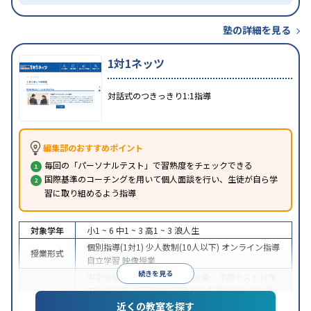
塾の詳細を見る
1対1ネッツ
対話式のつきっきり1:1指導
編集部のおすすめポイント
毎回の「パーソナルテスト」で習熟度をチェックできる
国際基準のコーチングを用いて個人面談を行い、生徒が自ら学
習に取り組めるよう指導
対象学年
小1 ~ 6
中1 ~ 3
高1 ~ 3
浪人生
個別指導(1対1)
少人数制(10人以下)
オンライン指導
授業形式
自立学習
映像授業
続きを見る
中学受験
高校受験
大学受験
授業・定期テスト対策
内申点対策
学習習慣の定着
総合型選抜(旧AO)対策
目的
推薦入試対策
学校別特化対策
国公立大対策
私大対
近くの教室を探す