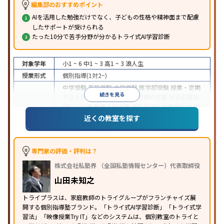
編集部のおすすめポイント
AIを活用した勉強だけでなく、子どもの性格や精神面まで配慮
したサポートが受けられる
たった10分で苦手分野が分かるトライ式AI学習診断
対象学年
小1 ~ 6
中1 ~ 3
高1 ~ 3
浪人生
授業形式
個別指導(1対2~)
中学受験
高校受験
大学受験
医学部受験
授業・定期
続きを見る
テスト対策
内申点対策
学習習慣の定着
総合型選抜
(旧AO)対策
推薦入試対策
学校別特化対策
国公立大
目的
対策
私大対策
共通テスト対策
英検(英語検定)対策
近くの教室を探す
漢検(漢字検定)対策
数学特化対策
英語・英会話特化
対策
その他科目別特化対策
中高一貫校生に対応
授業の振替可能
不登校生に対
専門家の評価・評判は？
応
学習にPC・タブレットを利用
オンライン対応
1
特徴
株式会社私塾界 （全国私塾情報センター）代表取締役
科目から受講可能
季節講習のみの受講可
発達障害
の子どもに対応
自習室あり
山田未知之
※2023年3月調査。
小学校高学年の個別指導塾アンケート調査方法
を参
トライプラスは、家庭教師のトライグループがフランチャイズ展
照
開する個別指導塾ブランド。「トライ式AI学習診断」「トライ式学
習法」「映像授業Try IT」などのシステムは、個別教室のトライと