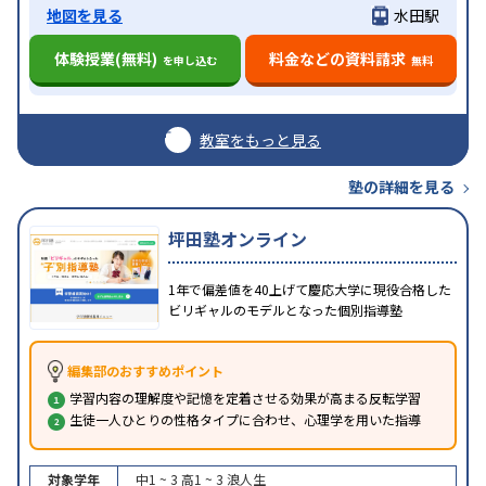
地図を見る
水田駅
体験授業(無料)
料金などの資料請求
を申し込む
無料
教室をもっと見る
塾の詳細を見る
坪田塾オンライン
1年で偏差値を40上げて慶応大学に現役合格した
ビリギャルのモデルとなった個別指導塾
編集部のおすすめポイント
学習内容の理解度や記憶を定着させる効果が高まる反転学習
生徒一人ひとりの性格タイプに合わせ、心理学を用いた指導
対象学年
中1 ~ 3
高1 ~ 3
浪人生