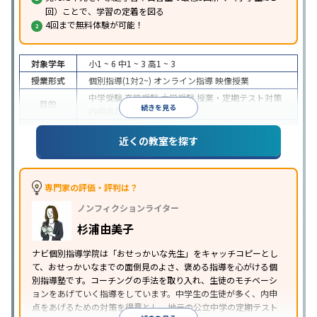
回）ことで、学習の定着を図る
4回まで無料体験が可能！
対象学年
小1 ~ 6
中1 ~ 3
高1 ~ 3
授業形式
個別指導(1対2~)
オンライン指導
映像授業
中学受験
高校受験
大学受験
授業・定期テスト対策
目的
続きを見る
内申点対策
学習習慣の定着
成績保証制度あり
授業の振替可能
オンライン対応
近くの教室を探す
特徴
1科目から受講可能
季節講習のみの受講可
自習室あ
り
※2023年3月調査。
小学校高学年の個別指導塾アンケート調査方法
を参
照
専門家の評価・評判は？
ノンフィクションライター
杉浦由美子
ナビ個別指導学院は「おせっかいな先生」をキャッチコピーとし
て、おせっかいなまでの面倒見のよさ、褒める指導を心がける個
別指導塾です。コーチングの手法を取り入れ、生徒のモチベーシ
ョンをあげていく指導をしています。中学生の生徒が多く、内申
点をあげるための対策を得意とし、地元の公立中学の定期テスト