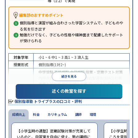
導（1:2）で実現
編集部のおすすめポイント
個別指導と演習が組み合わさった学習システムで、子どものや
る気を引き出す
勉強だけでなく、子どもの性格や精神面まで配慮したサポート
が受けられる
対象学年
小1 ~ 6
中1 ~ 3
高1 ~ 3
浪人生
授業形式
個別指導(1対2~)
中学受験
高校受験
大学受験
授業・定期テスト対策
続きを見る
内申点対策
学習習慣の定着
総合型選抜(旧AO)対策
推薦入試対策
学校別特化対策
国公立大対策
私大対
目的
策
共通テスト対策
英検(英語検定)対策
漢検(漢字検
近くの教室を探す
定)対策
数学特化対策
英語・英会話特化対策
その他
個別指導塾 トライプラスの口コミ・評判
科目別特化対策
中高一貫校生に対応
授業の振替可能
不登校生に対
成績向上
特徴
料金
応
学習にPC・タブレットを利用
カリキュラム
講師
環境
1科目から受講可
能
季節講習のみの受講可
自習室あり
※2023年3月調査。
小学校高学年の個別指導塾アンケート調査方法
を参
【小学生時の通塾】定期試験対策が充実して
【小学生時の通
照
いるのと、自習室を自由に使え、塾の講師に
ころを見抜いて