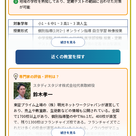
地域の学校を熟知しており、定期テストの範囲に合わせた対策
が可能
対象学年
小1 ~ 6
中1 ~ 3
高1 ~ 3
浪人生
授業形式
個別指導(1対2~)
オンライン指導
自立学習
映像授業
中学受験
高校受験
大学受験
医学部受験
授業・定期
続きを見る
テスト対策
内申点対策
学習習慣の定着
総合型選抜
(旧AO)対策
推薦入試対策
学校別特化対策
国公立大
目的
対策
私大対策
共通テスト対策
英検(英語検定)対策
近くの教室を探す
漢検(漢字検定)対策
数学特化対策
英語・英会話特化
対策
その他科目別特化対策
中高一貫校生に対応
特待生・奨学金制度あり
授業
専門家の評価・評判は？
の振替可能
不登校生に対応
学習にPC・タブレット
スタディスタジオ株式会社代表取締役
特徴
を利用
オンライン対応
1科目から受講可能
季節講
習のみの受講可
発達障害の子どもに対応
自習室あ
鈴木孝一
り
※2023年3月調査。
小学校高学年の個別指導塾アンケート調査方法
を参
東証プライム上場の（株）明光ネットワークジャパンが運営して
おり、売上や教室数、生徒数などの情報も公開されている。全国
照
で1700校以上があり、個別指導塾の中でNo.1だ。400校が直営
で、残り1300校はフランチャイズ校である。フランチャイズでこ
れだけ多くの校舎が運営されていることから、ノウハウがマニュ
続きを見る
アル化され、特定の優秀な人材に依存しない教育が実現できてい