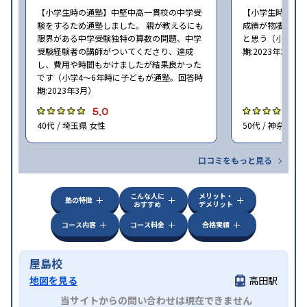
【小学生時の通塾】中堅中高一貫校の中学受
【小学生時の通
験をするため通塾しました。 親が教えるにも
成績が物凄く悪
限界がある中学受験独特の算数の問題、中学
と思う（小学6年
受験経験者の講師がついてくださり、達成
期:2023年3月）
し、費用や時間もかけましたが結果良かった
です（小学4〜6年時に子どもが通塾。回答時
期:2023年3月）
5.0
4
40代 / 埼玉県 女性
50代 / 神奈川県
口コミをもっと見る
こんな人に
メリット・
塾の特徴
おすすめ
デメリット
コース内容
コース料金
合格実績
屋島校
地図を見る
高田駅
当サイトからの問い合わせは現在できません