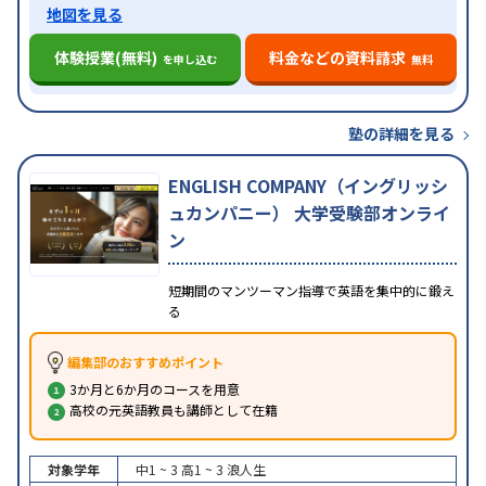
地図を見る
体験授業(無料)
料金などの資料請求
を申し込む
無料
塾の詳細を見る
ENGLISH COMPANY（イングリッシ
ュカンパニー） 大学受験部オンライ
ン
短期間のマンツーマン指導で英語を集中的に鍛え
る
編集部のおすすめポイント
3か月と6か月のコースを用意
高校の元英語教員も講師として在籍
対象学年
中1 ~ 3
高1 ~ 3
浪人生