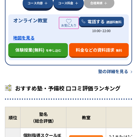
みの受講可
自習室あり
コース内容
コース料金
合格実績
オンライン教室
電話する
通話料無料
10:00~22:00
地図を見る
体験授業(無料)
料金などの資料請求
を申し込む
無料
塾の詳細を見る
おすすめ塾・予備校 口コミ評価ランキング
塾名
順位
教室
（総合評価）
個別指導スクールIE
1:1または1