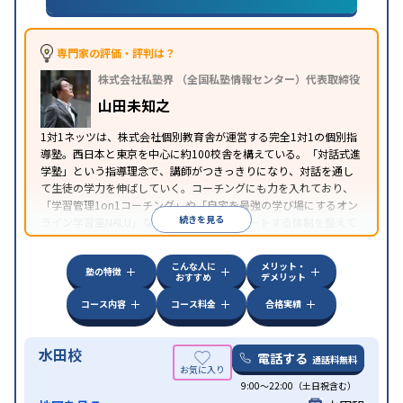
策
共通テスト対策
英検(英語検定)対策
数学特化対
策
英語・英会話特化対策
その他科目別特化対策
中高一貫校生に対応
授業の振替可能
学習にPC・タ
専門家の評価・評判は？
特徴
ブレットを利用
オンライン対応
1科目から受講可能
株式会社私塾界 （全国私塾情報センター）代表取締役
季節講習のみの受講可
自習室あり
山田未知之
1対1ネッツは、株式会社個別教育舎が運営する完全1対1の個別指
導塾。西日本と東京を中心に約100校舎を構えている。「対話式進
学塾」という指導理念で、講師がつきっきりになり、対話を通し
て生徒の学力を伸ばしていく。コーチングにも力を入れており、
「学習管理1on1コーチング」や「自宅を最強の学び場にするオン
続きを見る
ライン学習室NALU」など、自宅学習もサポートする体制を整えて
いる。
こんな人に
メリット・
塾の特徴
おすすめ
デメリット
コース内容
コース料金
合格実績
水田校
電話する
通話料無料
9:00～22:00（土日祝含む）