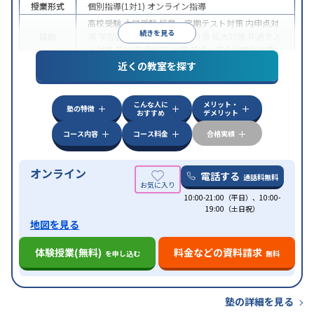
授業形式
個別指導(1対1)
オンライン指導
高校受験
大学受験
授業・定期テスト対策
内申点対
続きを見る
目的
策
学習習慣の定着
国公立大対策
私大対策
共通テス
ト対策
英検(英語検定)対策
英語・英会話特化対策
近くの教室を探す
中高一貫校生に対応
授業の振替可能
不登校生に対
特徴
応
学習にPC・タブレットを利用
オンライン対応
1
科目から受講可能
こんな人に
メリット・
塾の特徴
おすすめ
デメリット
コース内容
コース料金
合格実績
オンライン
電話する
通話料無料
10:00-21:00（平日）、10:00-
19:00（土日祝）
地図を見る
体験授業(無料)
料金などの資料請求
を申し込む
無料
塾の詳細を見る