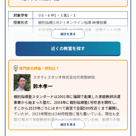
対象学年
小3 ~ 6
中1 ~ 3
高1 ~ 3
授業形式
個別指導(1対2~)
オンライン指導
映像授業
中学受験
高校受験
大学受験
授業・定期テスト対策
続きを見る
内申点対策
学習習慣の定着
総合型選抜(旧AO)対策
目的
推薦入試対策
国公立大対策
私大対策
共通テスト対
策
英検(英語検定)対策
漢検(漢字検定)対策
数学特化
近くの教室を探す
対策
中高一貫校生に対応
授業の振替可能
不登校生に対
応
学習にPC・タブレットを利用
オンライン対応
1
専門家の評価・評判は？
特徴
科目から受講可能
季節講習のみの受講可
自習室あ
スタディスタジオ株式会社代表取締役
り
鈴木孝一
個別指導塾スタンダードは2001年に福岡で創業した家庭教師派遣
事業から始まった塾だ。2004年に個別指導塾1号校舎を開校し、
そこから2019年ごろにはすべて直営で全国500校近くまで展開し
ていたが、2023年現在は240校程度に落ち着いている。現在も全
国32拠点で家庭教師派遣サービスを提供している他、香港での個
続きを見る
別指導塾の運営も行っており、汎用的な指導ノウハウが蓄積され
ていることが伺える。