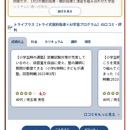
同様だが、1対2の個別指導・個別指導と演習を組み合わせた学習
システムに違いがある。
続きを見る
トライプラス【トライ式個別指導×AI学習プログラム】の口コミ・評
判
成績向上
料金
カリキュラム
講師
環境
【小学生時の通塾】定期試験対策が充実して
【小学生時の通
いるのと、自習室を自由に使え、塾の講師に
ころを見抜いて
質問が都度できる（小学6年時に子どもが通
り組んでくれた
塾。回答時期:2023年3月）
まった（小学5〜
時期:2023年3月
4.0
4
40代 / 埼玉県 男性
40代 / 埼玉県 女
口コミをもっと見る
こんな人に
メリット・