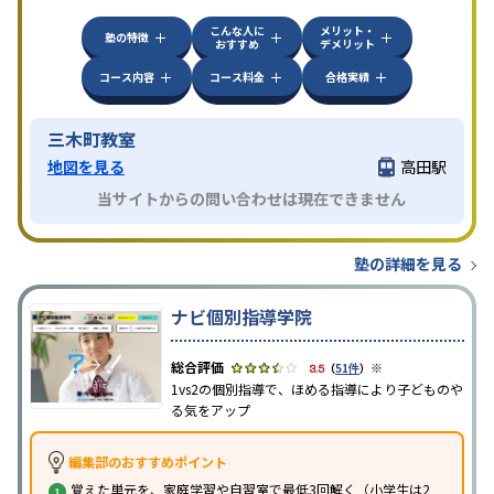
こんな人に
メリット・
塾の特徴
おすすめ
デメリット
コース内容
コース料金
合格実績
三木町教室
地図を見る
高田駅
当サイトからの問い合わせは現在できません
塾の詳細を見る
ナビ個別指導学院
※
3.5
（
51件
）
1vs2の個別指導で、ほめる指導により子どものや
る気をアップ
編集部のおすすめポイント
覚えた単元を、家庭学習や自習室で最低3回解く（小学生は2