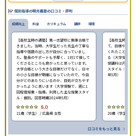
ることが推測される。
個別指導の明光義塾の口コミ・評判
成績向上
料金
カリキュラム
講師
環境
【高校生時の通塾】第一志望校に無事合格で
【高校生時の通
きました。当時、大学生だった先生の丁寧な
て、目標や勉強
指導や宿題の出し方が自分に合っていまし
くれたことが、
た。塾長のサポートも手厚く、1対1で接して
る（大学受験で、
くださるところも良かったと思っています。
受講料は月35,
大学合格という大きな目標だけでなく、日々
スタイル：個別、
の小さな目標が明確になっていたので、今自
年5月）
分がどのあたりにいるのか、目処が立ちやす
かったように思います（大学受験で、週に1
回程度授業・指導。利用した主な授業スタイ
ル：個別。回答時期2024年5月）
5.0
4
21歳（学生） / 広島県 女性
20歳（学生） / 
口コミをもっと見る