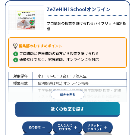
ZeZeHiHi Schoolオンライン
プロ講師の授業を受けられるハイブリッド個別指
導
編集部のおすすめポイント
プロ講師と専任講師の両方から授業を受けられる
通塾だけでなく、家庭教師、オンラインにも対応
対象学年
小1 ~ 6
中1 ~ 3
高1 ~ 3
浪人生
授業形式
個別指導(1対1)
オンライン指導
中学受験
高校受験
大学受験
医学部受験
授業・定期
続きを見る
テスト対策
内申点対策
学習習慣の定着
総合型選抜
(旧AO)対策
推薦入試対策
学校別特化対策
国公立大
目的
対策
私大対策
共通テスト対策
英検(英語検定)対策
近くの教室を探す
漢検(漢字検定)対策
数学特化対策
英語・英会話特化
対策
その他科目別特化対策
こんな人に
メリット・
中高一貫校生に対応
授業の振替可能
不登校生に対
塾の特徴
おすすめ
デメリット
特徴
応
オンライン対応
1科目から受講可能
季節講習の