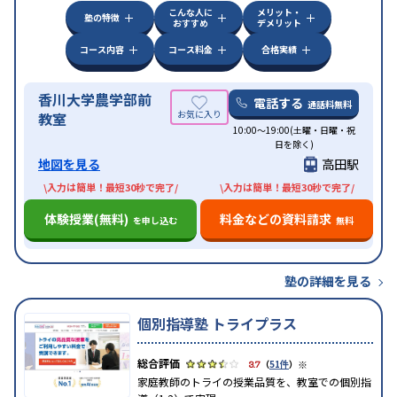
こんな人に
メリット・
塾の特徴
おすすめ
デメリット
コース内容
コース料金
合格実績
香川大学農学部前
電話する
通話料無料
教室
10:00～19:00(土曜・日曜・祝
日を除く)
地図を見る
高田駅
\入力は簡単！最短30秒で完了/
\入力は簡単！最短30秒で完了/
体験授業(無料)
料金などの資料請求
を申し込む
無料
塾の詳細を見る
個別指導塾 トライプラス
※
3.7
（
51件
）
家庭教師のトライの授業品質を、教室での個別指