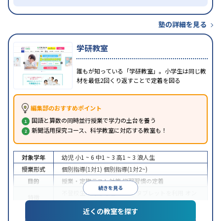
塾の詳細を見る
学研教室
誰もが知っている「学研教室」。小学生は同じ教
材を最低2回くり返すことで定着を図る
編集部のおすすめポイント
国語と算数の同時並行授業で学力の土台を養う
新聞活用探究コース、科学教室に対応する教室も！
対象学年
幼児
小1 ~ 6
中1 ~ 3
高1 ~ 3
浪人生
授業形式
個別指導(1対1)
個別指導(1対2~)
目的
授業・定期テスト対策
学習習慣の定着
続きを見る
不登校生に対応
学習にPC・タブレットを利用
オン
特徴
ライン対応
近くの教室を探す