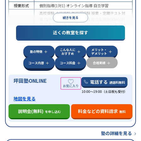
授業形式
個別指導(1対1)
オンライン指導
自立学習
高校受験
大学受験
医学部受験
授業・定期テスト対
続きを見る
策
内申点対策
学習習慣の定着
総合型選抜(旧AO)対
策
推薦入試対策
学校別特化対策
国公立大対策
私大
目的
対策
共通テスト対策
英検(英語検定)対策
漢検(漢字
近くの教室を探す
検定)対策
数学特化対策
英語・英会話特化対策
その
他科目別特化対策
こんな人に
メリット・
中高一貫校生に対応
授業の振替可能
不登校生に対
塾の特徴
おすすめ
デメリット
応
学習にPC・タブレットを利用
オンライン対応
1
特徴
科目から受講可能
季節講習のみの受講可
発達障害
コース内容
コース料金
合格実績
の子どもに対応
坪田塾ONLINE
電話する
通話料無料
10:00～19:00（土日祝も受付）
地図を見る
説明会(無料)
料金などの資料請求
を申し込む
無料
塾の詳細を見る