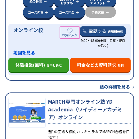
塾の特徴
おすすめ
デメリット
コース内容
コース料金
合格実績
オンライン校
電話する
通話料無料
9:00～18:00(土曜・日曜・祝日
を除く)
地図を見る
体験授業(無料)
料金などの資料請求
を申し込む
無料
塾の詳細を見る
MARCH専門オンライン塾 YD
Academia（ワイディーアカデミ
ア）オンライン
週1の面談＆個別カリキュラムでMARCH合格を目
指す！