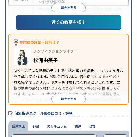
ン指導
映像授業
続きを見る
中学受験
高校受験
大学受験
医学部受験
授業・定期
テスト対策
内申点対策
学習習慣の定着
総合型選抜
(旧AO)対策
推薦入試対策
学校別特化対策
国公立大
近くの教室を探す
目的
対策
私大対策
共通テスト対策
英検(英語検定)対策
漢検(漢字検定)対策
数学特化対策
その他科目別特化
対策
専門家の評価・評判は？
中高一貫校生に対応
オンライン対応
1科目から受講
特徴
ノンフィクションライター
可能
季節講習のみの受講可
自習室あり
※2023年3月調査。
小学校高学年の個別指導塾アンケート調査方法
を参
杉浦由美子
照
スクールIEは入塾時のテストで性格と学力を診断し、カリキュラム
を作成してくれます。特に注目なのは、各生徒にカスタマイズさ
れた完全オリジナルテキストを作成してくれるという点です。生
徒の弱点の部分を強化できるような内容のテキストを提供してく
れます。また、コロナ禍よりずっと前からオンライン授業を導入
続きを見る
し、ノウハウもしっかりとしています。AIやICTの活用の先駆者的
な個別指導塾です。
個別指導スクールIEの口コミ・評判
成績向上
料金
カリキュラム
講師
環境