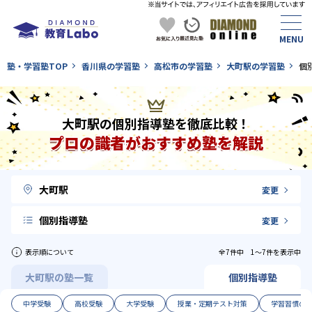
塾・学習塾TOP
香川県の学習塾
高松市の学習塾
大町駅の学習塾
個
大町駅の個別指導塾を徹底比較！
プロの識者がおすすめ塾を解説
大町駅
変更
個別指導塾
変更
表示順について
全7件中 1〜7件を表示中
大町駅の塾一覧
個別指導塾
中学受験
高校受験
大学受験
授業・定期テスト対策
学習習慣の