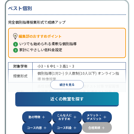
ベスト個別
完全個別指導授業形式で成績アップ
編集部のおすすめポイント
いつでも始められる柔軟な個別指導
家計にやさしい低料金設定
対象学年
小3 ~ 6
中1 ~ 3
高1 ~ 3
個別指導(1対2~)
少人数制(10人以下)
オンライン指
授業形式
導
映像授業
続きを見る
高校受験
大学受験
授業・定期テスト対策
学習習慣
目的
の定着
国公立大対策
私大対策
共通テスト対策
英検
(英語検定)対策
近くの教室を探す
授業の振替可能
不登校生に対応
学習にPC・タブレ
特徴
ットを利用
1科目から受講可能
季節講習のみの受講
こんな人に
メリット・
可
自習室あり
塾の特徴
おすすめ
デメリット
コース内容
コース料金
合格実績