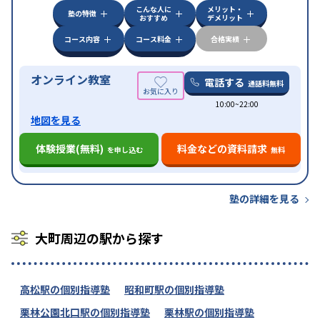
こんな人に
メリット・
中高一貫校生に対応
授業の振替可能
不登校生に対
塾の特徴
おすすめ
デメリット
特徴
応
オンライン対応
1科目から受講可能
季節講習の
みの受講可
自習室あり
コース内容
コース料金
合格実績
オンライン教室
電話する
通話料無料
10:00~22:00
地図を見る
体験授業(無料)
料金などの資料請求
を申し込む
無料
塾の詳細を見る
大町周辺の駅から探す
高松駅の個別指導塾
昭和町駅の個別指導塾
栗林公園北口駅の個別指導塾
栗林駅の個別指導塾