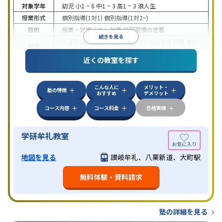
対象学年
幼児
小1 ~ 6
中1 ~ 3
高1 ~ 3
浪人生
授業形式
個別指導(1対1)
個別指導(1対2~)
目的
授業・定期テスト対策
学習習慣の定着
続きを見る
不登校生に対応
学習にPC・タブレットを利用
オン
特徴
ライン対応
近くの教室を探す
こんな人に
メリット・
塾の特徴
おすすめ
デメリット
コース内容
コース料金
合格実績
学研牟礼教室
地図を見る
讃岐牟礼、八栗新道、大町駅
無料体験・資料請求
塾の詳細を見る