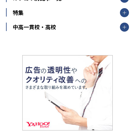
大学受験ランキング
北陸
映像授業
ナビ個別指導学院
中学受験
特集
新潟県
富山県
石川県
福井県
個別教室のトライ
高校受験
東進ハイスクール
中部
開成番長直伝！子どもの受験を成功させる方法
中高一貫校・高校
大学受験
武田塾
愛知県
静岡県
岐阜県
三重県
長野県
令和時代の失敗しない塾選び
資格取得・学び直し
山梨県
2020年代の教育
中学入試最前線
教育費・塾代
中学受験最前線
近畿
てら先生の教育業界基本メソッド
座談会
大学入試改革
大阪府
運動と遊びを考える
兵庫県
京都府
奈良県
和歌山県
教育全般
親子で極める家庭学習
滋賀県
令和の大学受験は情報戦！
大学受験塾の選び方
ママテクエグザム
情報Ⅰ、数学が苦手な人注目！最短距離の学力
中学受験に熱心な市区町村ランキング
中国
進化する中高一貫校・高校
アップ法
小学校受験
鳥取県
島根県
岡山県
広島県
山口県
悩み多き「大学受験」相談室
家庭教師
四国
英語・英会話・英検対策
徳島県
香川県
愛媛県
高知県
小学校教師が解説！中学受験のリアル
教育ニュース最前線
九州・沖縄
教育ジャーナリストが徹底解説！ 大学受験の羅
福岡県
佐賀県
長崎県
熊本県
大分県
針盤
宮崎県
鹿児島県
沖縄県