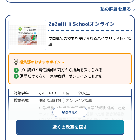
塾の詳細を見る
ZeZeHiHi Schoolオンライン
プロ講師の授業を受けられるハイブリッド個別指
導
編集部のおすすめポイント
プロ講師と専任講師の両方から授業を受けられる
通塾だけでなく、家庭教師、オンラインにも対応
対象学年
小1 ~ 6
中1 ~ 3
高1 ~ 3
浪人生
授業形式
個別指導(1対1)
オンライン指導
中学受験
高校受験
大学受験
医学部受験
授業・定期
続きを見る
テスト対策
内申点対策
学習習慣の定着
総合型選抜
(旧AO)対策
推薦入試対策
学校別特化対策
国公立大
目的
対策
私大対策
共通テスト対策
英検(英語検定)対策
近くの教室を探す
漢検(漢字検定)対策
数学特化対策
英語・英会話特化
対策
その他科目別特化対策