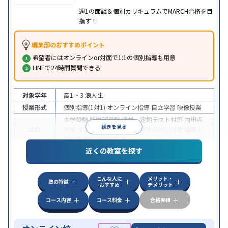
週1の面談＆個別カリキュラムでMARCH合格を目
指す！
編集部のおすすめポイント
希望者にはオンラインor対面で1:1の個別指導も用意
LINEで24時間質問できる
対象学年
高1 ~ 3
浪人生
授業形式
個別指導(1対1)
オンライン指導
自立学習
映像授業
大学受験
医学部受験
授業・定期テスト対策
内申点
続きを見る
目的
対策
学習習慣の定着
総合型選抜(旧AO)対策
推薦入
試対策
学校別特化対策
近くの教室を探す
中高一貫校生に対応
授業の振替可能
不登校生に対
特徴
応
学習にPC・タブレットを利用
オンライン対応
1
科目から受講可能
こんな人に
メリット・
塾の特徴
おすすめ
デメリット
コース内容
コース料金
合格実績