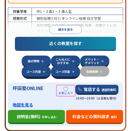
対象学年
中1 ~ 3
高1 ~ 3
浪人生
授業形式
個別指導(1対1)
オンライン指導
自立学習
高校受験
大学受験
医学部受験
授業・定期テスト対
続きを見る
策
内申点対策
学習習慣の定着
総合型選抜(旧AO)対
策
推薦入試対策
学校別特化対策
国公立大対策
私大
目的
対策
共通テスト対策
英検(英語検定)対策
漢検(漢字
近くの教室を探す
検定)対策
数学特化対策
英語・英会話特化対策
その
他科目別特化対策
こんな人に
メリット・
中高一貫校生に対応
授業の振替可能
不登校生に対
塾の特徴
おすすめ
デメリット
応
学習にPC・タブレットを利用
オンライン対応
1
特徴
科目から受講可能
季節講習のみの受講可
発達障害
コース内容
コース料金
合格実績
の子どもに対応
坪田塾ONLINE
電話する
通話料無料
10:00～19:00（土日祝も受付）
地図を見る
説明会(無料)
料金などの資料請求
を申し込む
無料