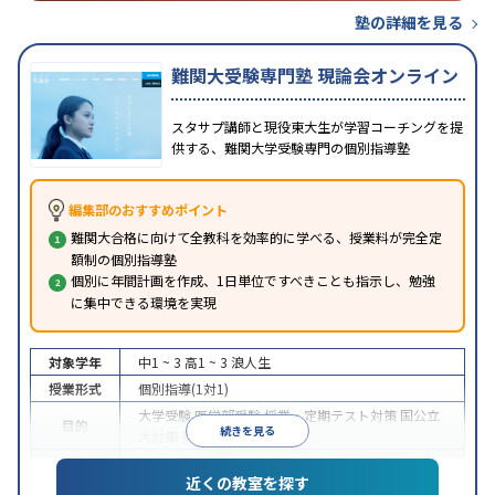
塾の詳細を見る
難関大受験専門塾 現論会オンライン
スタサプ講師と現役東大生が学習コーチングを提
供する、難関大学受験専門の個別指導塾
編集部のおすすめポイント
難関大合格に向けて全教科を効率的に学べる、授業料が完全定
額制の個別指導塾
個別に年間計画を作成、1日単位ですべきことも指示し、勉強
に集中できる環境を実現
対象学年
中1 ~ 3
高1 ~ 3
浪人生
授業形式
個別指導(1対1)
大学受験
医学部受験
授業・定期テスト対策
国公立
目的
続きを見る
大対策
英検(英語検定)対策
中高一貫校生に対応
授業の振替可能
オンライン対
特徴
近くの教室を探す
応
自習室あり