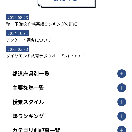
2025.08.23
塾・予備校 合格実績ランキングの詳細
2024.10.31
アンケート調査について
2023.03.23
ダイヤモンド教育ラボのオープンについて
都道府県別一覧
北海道・東北
主要な塾一覧
北海道
青森県
岩手県
宮城県
秋田県
【掲載塾一覧を見る】
授業スタイル
山形県
福島県
臨海セミナー
関東
個別指導
塾ランキング
東京個別指導学院
東京都
神奈川県
埼玉県
千葉県
茨城県
集団授業
個別指導塾TOMAS
栃木県
群馬県
中学受験ランキング
カテゴリ別記事一覧
オンライン指導
明光義塾