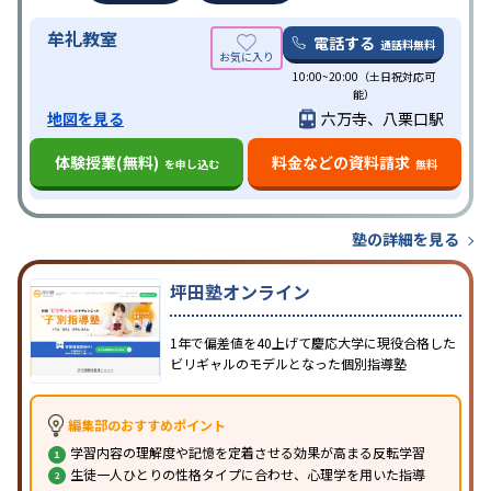
牟礼教室
電話する
通話料無料
10:00~20:00（土日祝対応可
能）
地図を見る
六万寺、八栗口駅
体験授業(無料)
料金などの資料請求
を申し込む
無料
塾の詳細を見る
坪田塾オンライン
1年で偏差値を40上げて慶応大学に現役合格した
ビリギャルのモデルとなった個別指導塾
編集部のおすすめポイント
学習内容の理解度や記憶を定着させる効果が高まる反転学習
生徒一人ひとりの性格タイプに合わせ、心理学を用いた指導