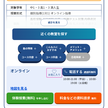
対象学年
中1 ~ 3
高1 ~ 3
浪人生
授業形式
個別指導(1対1)
オンライン指導
高校受験
大学受験
授業・定期テスト対策
内申点対
続きを見る
目的
策
学習習慣の定着
国公立大対策
私大対策
共通テス
ト対策
英検(英語検定)対策
英語・英会話特化対策
近くの教室を探す
中高一貫校生に対応
授業の振替可能
不登校生に対
特徴
応
学習にPC・タブレットを利用
オンライン対応
1
科目から受講可能
こんな人に
メリット・
塾の特徴
おすすめ
デメリット
コース内容
コース料金
合格実績
オンライン
電話する
通話料無料
10:00-21:00（平日）、10:00-
19:00（土日祝）
地図を見る
体験授業(無料)
料金などの資料請求
を申し込む
無料