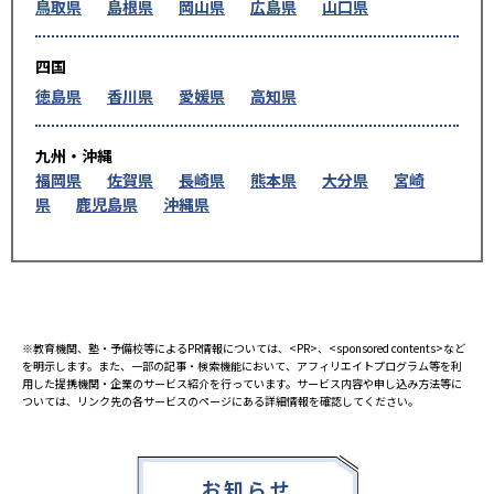
鳥取県
島根県
岡山県
広島県
山口県
四国
徳島県
香川県
愛媛県
高知県
九州・沖縄
福岡県
佐賀県
長崎県
熊本県
大分県
宮崎
県
鹿児島県
沖縄県
※教育機関、塾・予備校等によるPR情報については、<PR>、<sponsored contents>など
を明示します。また、一部の記事・検索機能において、アフィリエイトプログラム等を利
用した提携機関・企業のサービス紹介を行っています。サービス内容や申し込み方法等に
ついては、リンク先の各サービスのページにある詳細情報を確認してください。
お知らせ