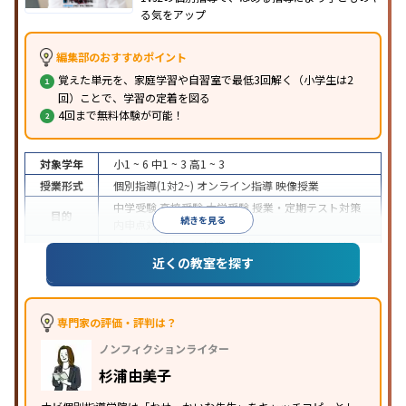
る気をアップ
編集部のおすすめポイント
覚えた単元を、家庭学習や自習室で最低3回解く（小学生は2
回）ことで、学習の定着を図る
4回まで無料体験が可能！
対象学年
小1 ~ 6
中1 ~ 3
高1 ~ 3
授業形式
個別指導(1対2~)
オンライン指導
映像授業
中学受験
高校受験
大学受験
授業・定期テスト対策
目的
続きを見る
内申点対策
学習習慣の定着
成績保証制度あり
授業の振替可能
オンライン対応
近くの教室を探す
特徴
1科目から受講可能
季節講習のみの受講可
自習室あ
り
※2023年3月調査。
小学校高学年の個別指導塾アンケート調査方法
を参
照
専門家の評価・評判は？
ノンフィクションライター
杉浦由美子