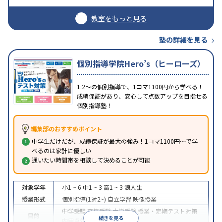
教室をもっと見る
塾の詳細を見る
個別指導学院Hero’s（ヒーローズ）
1:2～の個別指導で、1コマ1100円から学べる！
成績保証があり、安心して点数アップを目指せる
個別指導塾！
編集部のおすすめポイント
中学生だけだが、成績保証が最大の強み！1コマ1100円～で学
べるのは家計に優しい
通いたい時間帯を相談して決めることが可能
対象学年
小1 ~ 6
中1 ~ 3
高1 ~ 3
浪人生
授業形式
個別指導(1対2~)
自立学習
映像授業
中学受験
高校受験
大学受験
授業・定期テスト対策
目的
続きを見る
内申点対策
学習習慣の定着