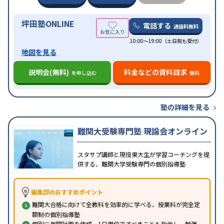
の子どもに対応
坪田塾ONLINE
電話する
通話料無料
10:00～19:00（土日祝も受付）
地図を見る
説明会(無料)
料金などの資料請求
を申し込む
無料
塾の詳細を見る
難関大受験専門塾 現論会オンライン
スタサプ講師と現役東大生が学習コーチングを提
供する、難関大学受験専門の個別指導塾
編集部のおすすめポイント
難関大合格に向けて全教科を効率的に学べる、授業料が完全定
額制の個別指導塾
個別に年間計画を作成、1日単位ですべきことも指示し、勉強