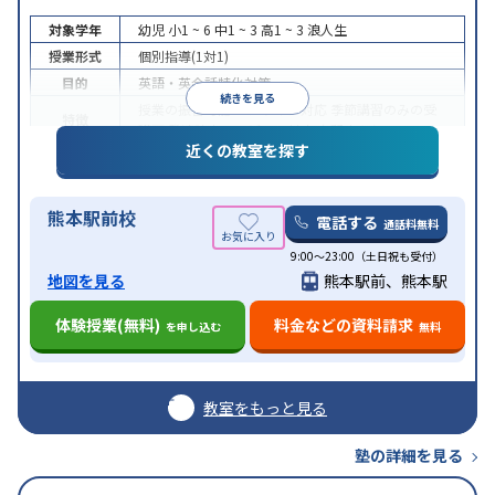
対象学年
幼児
小1 ~ 6
中1 ~ 3
高1 ~ 3
浪人生
授業形式
個別指導(1対1)
目的
英語・英会話特化対策
続きを見る
授業の振替可能
オンライン対応
季節講習のみの受
特徴
講可
発達障害の子どもに対応
自習室あり
近くの教室を探す
熊本駅前校
電話する
通話料無料
9:00～23:00（土日祝も受付）
地図を見る
熊本駅前、熊本駅
体験授業(無料)
料金などの資料請求
を申し込む
無料
教室をもっと見る
塾の詳細を見る