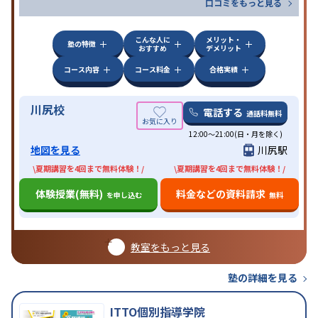
口コミをもっと見る
こんな人に
メリット・
塾の特徴
おすすめ
デメリット
コース内容
コース料金
合格実績
川尻校
電話する
通話料無料
12:00～21:00(日・月を除く)
地図を見る
川尻駅
\夏期講習を4回まで無料体験！/
\夏期講習を4回まで無料体験！/
体験授業(無料)
料金などの資料請求
を申し込む
無料
教室をもっと見る
塾の詳細を見る
ITTO個別指導学院