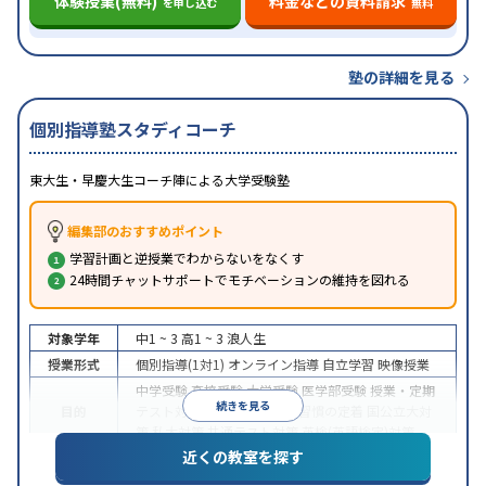
体験授業(無料)
料金などの資料請求
を申し込む
無料
塾の詳細を見る
個別指導塾スタディコーチ
東大生・早慶大生コーチ陣による大学受験塾
編集部のおすすめポイント
学習計画と逆授業でわからないをなくす
24時間チャットサポートでモチベーションの維持を図れる
対象学年
中1 ~ 3
高1 ~ 3
浪人生
授業形式
個別指導(1対1)
オンライン指導
自立学習
映像授業
中学受験
高校受験
大学受験
医学部受験
授業・定期
続きを見る
目的
テスト対策
内申点対策
学習習慣の定着
国公立大対
策
私大対策
共通テスト対策
英検(英語検定)対策
近くの教室を探す
中高一貫校生に対応
授業の振替可能
不登校生に対
特徴
応
学習にPC・タブレットを利用
オンライン対応
1