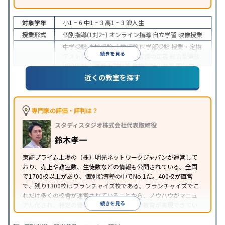
対象学年
小1 ~ 6
中1 ~ 3
高1 ~ 3
浪人生
授業形式
個別指導(1対2~)
オンライン指導
自立学習
映像授業
中学受験
高校受験
大学受験
医学部受験
授業・定期
続きを見る
テスト対策
内申点対策
学習習慣の定着
総合型選抜
(旧AO)対策
推薦入試対策
学校別特化対策
国公立大
目的
対策
私大対策
共通テスト対策
英検(英語検定)対策
近くの教室を探す
漢検(漢字検定)対策
数学特化対策
英語・英会話特化
対策
その他科目別特化対策
中高一貫校生に対応
特待生・奨学金制度あり
授業
専門家の評価・評判は？
の振替可能
不登校生に対応
学習にPC・タブレット
スタディスタジオ株式会社代表取締役
特徴
を利用
オンライン対応
1科目から受講可能
季節講
習のみの受講可
発達障害の子どもに対応
自習室あ
鈴木孝一
り
※2023年3月調査。
小学校高学年の個別指導塾アンケート調査方法
を参
東証プライム上場の（株）明光ネットワークジャパンが運営して
おり、売上や教室数、生徒数などの情報も公開されている。全国
照
で1700校以上があり、個別指導塾の中でNo.1だ。400校が直営
で、残り1300校はフランチャイズ校である。フランチャイズでこ
れだけ多くの校舎が運営されていることから、ノウハウがマニュ
続きを見る
アル化され、特定の優秀な人材に依存しない教育が実現できてい
ることが推測される。