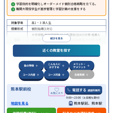
学習目的を明確化しオーダーメイド個別合格戦略を立てる。
難関大現役学生が進捗管理と学習計画の支援をする
対象学年
高1 ~ 3
浪人生
授業形式
個別指導(1対1)
大学受験
医学部受験
総合型選抜(旧AO)対策
推薦入
続きを見る
目的
試対策
学校別特化対策
国公立大対策
私大対策
共通
テスト対策
近くの教室を探す
中高一貫校生に対応
授業の振替可能
不登校生に対
応
学習にPC・タブレットを利用
オンライン対応
1
特徴
科目から受講可能
季節講習のみの受講可
発達障害
こんな人に
メリット・
の子どもに対応
自習室あり
塾の特徴
おすすめ
デメリット
コース内容
コース料金
合格実績
熊本駅前校
電話する
通話料無料
9:00～23:00（土日祝も受付）
地図を見る
熊本駅前、熊本駅