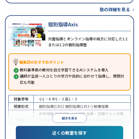
塾の詳細を見る
個別指導Axis
対面指導とオンライン指導の両方に対応した1:1
または1:2の個別指導塾
編集部のおすすめポイント
教科書準拠の教材を自立学習できるAIシステムを導入
講師が生徒一人ひとりの学力や目的に合わせて指導し、質問対
応も可能
対象学年
小1 ~ 6
中1 ~ 3
高1 ~ 3
授業形式
個別指導(1対1)
個別指導(1対2~)
映像授業
中学受験
高校受験
大学受験
授業・定期テスト対策
続きを見る
目的
内申点対策
学習習慣の定着
総合型選抜(旧AO)対策
推薦入試対策
学校別特化対策
各種検定対策
近くの教室を探す
授業の振替可能
学習にPC・タブレットを利用
オン
特徴
ライン対応
1科目から受講可能
季節講習のみの受講