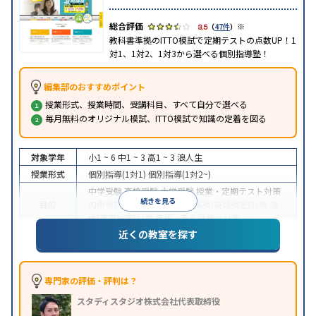
※
3.5
（
47件
）
教科書準拠のITTO模試で定期テストの点数UP！1
対1、1対2、1対3から選べる個別指導塾！
編集部のおすすめポイント
授業形式、授業時間、受講科目、すべて自分で選べる
毎月無料のオリジナル模試、ITTO模試で知識の定着を図る
対象学年
小1 ~ 6
中1 ~ 3
高1 ~ 3
浪人生
授業形式
個別指導(1対1)
個別指導(1対2~)
中学受験
高校受験
大学受験
授業・定期テスト対策
続きを見る
目的
内申点対策
学習習慣の定着
英検(英語検定)対策
漢
検(漢字検定)対策
英語・英会話特化対策
近くの教室を探す
1科目から受講可能
季節講習のみの受講可
自習室あ
特徴
り
※2023年3月調査。
小学校高学年の個別指導塾アンケート調査方法
を参
照
専門家の評価・評判は？
スタディスタジオ株式会社代表取締役