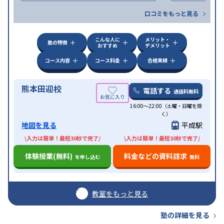
口コミをもっと見る
こんな人に
メリット・
塾の特徴
おすすめ
デメリット
コース内容
コース料金
合格実績
熊本田迎校
電話する
通話料無料
16:00〜22:00（土曜・日曜を除
く）
地図を見る
平成駅
\入力は簡単！最短30秒で完了/
\入力は簡単！最短30秒で完了/
体験授業(無料)
料金などの資料請求
を申し込む
無料
教室をもっと見る
塾の詳細を見る