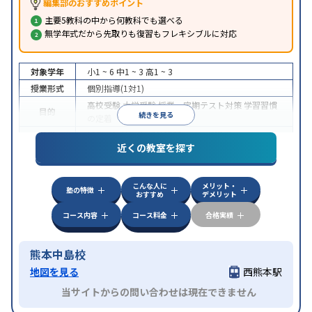
編集部のおすすめポイント
主要5教科の中から何教科でも選べる
無学年式だから先取りも復習もフレキシブルに対応
対象学年
小1 ~ 6
中1 ~ 3
高1 ~ 3
授業形式
個別指導(1対1)
高校受験
大学受験
授業・定期テスト対策
学習習慣
目的
続きを見る
の定着
特徴
授業の振替可能
季節講習のみの受講可
近くの教室を探す
こんな人に
メリット・
塾の特徴
おすすめ
デメリット
コース内容
コース料金
合格実績
熊本中島校
地図を見る
西熊本駅
当サイトからの問い合わせは現在できません