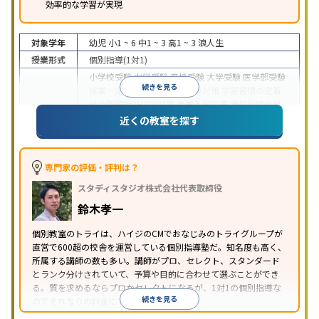
効率的な学習が実現
対象学年
幼児
小1 ~ 6
中1 ~ 3
高1 ~ 3
浪人生
授業形式
個別指導(1対1)
小学校受験
中学受験
高校受験
大学受験
医学部受験
続きを見る
授業・定期テスト対策
内申点対策
学習習慣の定着
総合型選抜(旧AO)対策
推薦入試対策
学校別特化対
目的
策
国公立大対策
私大対策
共通テスト対策
英検(英
近くの教室を探す
語検定)対策
漢検(漢字検定)対策
数学特化対策
英
語・英会話特化対策
その他科目別特化対策
中高一貫校生に対応
授業の振替可能
不登校生に対
専門家の評価・評判は？
応
学習にPC・タブレットを利用
オンライン対応
1
特徴
スタディスタジオ株式会社代表取締役
科目から受講可能
季節講習のみの受講可
発達障害
の子どもに対応
自習室あり
鈴木孝一
※2023年3月調査。
小学校高学年の個別指導塾アンケート調査方法
を参
個別教室のトライは、ハイジのCMでおなじみのトライグループが
照
直営で600超の校舎を運営している個別指導塾だ。知名度も高く、
所属する講師の数も多い。講師がプロ、セレクト、スタンダード
とランク分けされていて、予算や目的に合わせて選ぶことができ
る。質を求めるならプロかセレクトになるが、1対1の個別指導な
続きを見る
のでそれなりの料金になる。