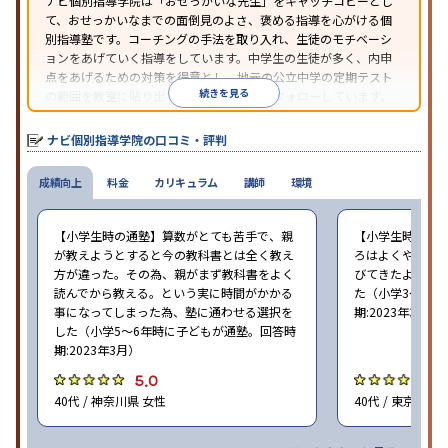
ナビ個別指導学院は「おせっかいな先生」をキャッチコピーとし
て、おせっかいなまでの面倒見のよさ、褒める指導を心がける個
別指導塾です。コーチングの手法を取り入れ、生徒のモチベーシ
ョンをあげていく指導をしています。中学生の生徒が多く、内申
点をあげるための対策を得意とし、地元の公立中学の定期テスト
続きを見る
の範囲を教室に貼り出すなど手厚く学習をフォローしています。
オリジナルテキストを使用しており、特に英語は各教科書に合わ
せたテキストを使った「先取り学習」で理解度を深められます。
ナビ個別指導学院の口コミ・評判
成績向上
料金
カリキュラム
講師
環境
【小学生時の通塾】算数がとても苦手で、親
【小学生時の通
が教えようとすると今の教科書とは全く教え
ろはよくやり方
方が違った。その為、親がまず教科書をよく
びてきたようで
読んでから教える。という実に時間がかかる
た（小学3〜6年
事になってしまった為、塾に通わせる選択を
期:2023年3月）
した（小学5〜6年時に子どもが通塾。回答時
期:2023年3月）
5.0
4
40代 / 神奈川県 女性
40代 / 東京都 女