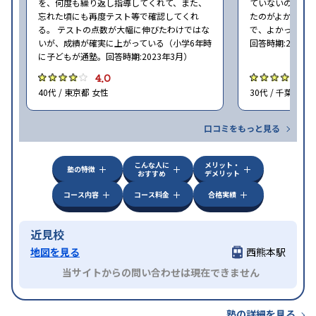
を、何度も繰り返し指導してくれて、また、
ていないので、
忘れた頃にも再度テスト等で確認してくれ
たのがよかった
る。 テストの点数が大幅に伸びたわけではな
で、よかった（小
いが、成績が確実に上がっている（小学6年時
回答時期:2023年
に子どもが通塾。回答時期:2023年3月）
4.0
4
40代 / 東京都 女性
30代 / 千葉県 女
口コミをもっと見る
こんな人に
メリット・
塾の特徴
おすすめ
デメリット
コース内容
コース料金
合格実績
近見校
地図を見る
西熊本駅
当サイトからの問い合わせは現在できません
塾の詳細を見る