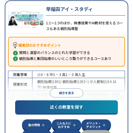
早稲田アイ・スタディ
1:1～1:3のほか、映像授業やAI教材を使えるコー
スもある個別指導塾
編集部のおすすめポイント
質問と演習のバランスのとれた学習ができる
個別指導と集団指導のいいところ取りができるコースあり
対象学年
小3 ~ 6
中1 ~ 3
高1 ~ 3
浪人生
個別指導(1対1)
個別指導(1対2~)
少人数制(10人以
授業形式
下)
映像授業
続きを見る
小学校受験
中学受験
高校受験
大学受験
授業・定期
テスト対策
内申点対策
学習習慣の定着
国公立大対
目的
策
私大対策
共通テスト対策
英検(英語検定)対策
漢
近くの教室を探す
検(漢字検定)対策
中高一貫校生に対応
成績保証制度あり
授業の振替
こんな人に
メリット・
可能
不登校生に対応
学習にPC・タブレットを利用
塾の特徴
特徴
おすすめ
デメリット
オンライン対応
1科目から受講可能
季節講習のみの