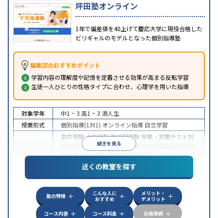
坪田塾オンライン
1年で偏差値を40上げて慶応大学に現役合格した
ビリギャルのモデルとなった個別指導塾
編集部のおすすめポイント
学習内容の理解度や記憶を定着させる効果が高まる反転学習
生徒一人ひとりの性格タイプに合わせ、心理学を用いた指導
対象学年
中1 ~ 3
高1 ~ 3
浪人生
授業形式
個別指導(1対1)
オンライン指導
自立学習
高校受験
大学受験
医学部受験
授業・定期テスト対
続きを見る
策
内申点対策
学習習慣の定着
総合型選抜(旧AO)対
策
推薦入試対策
学校別特化対策
国公立大対策
私大
目的
対策
共通テスト対策
英検(英語検定)対策
漢検(漢字
近くの教室を探す
検定)対策
数学特化対策
英語・英会話特化対策
その
他科目別特化対策
こんな人に
メリット・
中高一貫校生に対応
授業の振替可能
不登校生に対
塾の特徴
おすすめ
デメリット
応
学習にPC・タブレットを利用
オンライン対応
1
特徴
科目から受講可能
季節講習のみの受講可
発達障害
コース内容
コース料金
合格実績