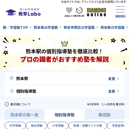
塾・学習塾TOP
熊本県の学習塾
熊本市西区の学習塾
熊本駅の学習塾
熊本駅の個別指導塾を徹底比較！
プロの識者がおすすめ塾を解説
熊本駅
変更
個別指導塾
変更
表示順について
全18件中 1〜18件を表示中
熊本駅の塾一覧
個別指導塾
集団塾
中学受験
高校受験
大学受験
授業・定期テスト対策
学習習慣の