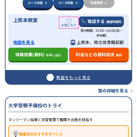
受講可
自習室あり
コース内容
コース料金
合格実績
上熊本教室
電話する
通話料無料
受付時間：15:00～22:00(日・
月休館)
地図を見る
上熊本、県立体育館前駅
体験授業(無料)
料金などの資料請求
を申し込む
無料
教室をもっと見る
塾の詳細を見る
大学受験予備校のトライ
マンツーマン指導と学習管理で難関大合格を目指す
編集部のおすすめポイント