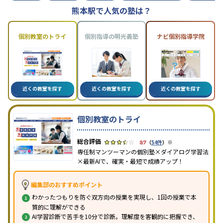
熊本駅で人気の塾は？
個別教室のトライ
個別指導の明光義塾
ナビ個別指導学院
近くの教室を探す
近くの教室を探す
近くの教室を探す
個別教室のトライ
※
3.7
（
54件
）
専任制マンツーマンの個別塾×ダイアログ学習法
×最新AIで、確実・最短で成績アップ！
編集部のおすすめポイント
わかったつもりを防ぐ双方向の授業を実現し、1回の授業で本
質的に理解ができる
AI学習診断で苦手を10分で診断。理解度を客観的に把握でき、