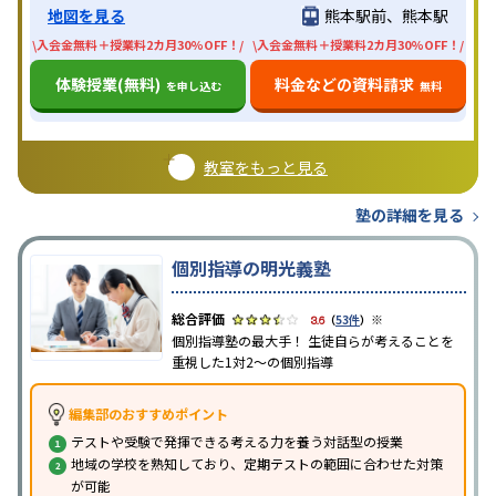
地図を見る
熊本駅前、熊本駅
\入会金無料＋授業料2カ月30%OFF！/
\入会金無料＋授業料2カ月30%OFF！/
体験授業(無料)
料金などの資料請求
を申し込む
無料
教室をもっと見る
塾の詳細を見る
個別指導の明光義塾
※
3.6
（
53件
）
個別指導塾の最大手！ 生徒自らが考えることを
重視した1対2〜の個別指導
編集部のおすすめポイント
テストや受験で発揮できる考える力を養う対話型の授業
地域の学校を熟知しており、定期テストの範囲に合わせた対策
が可能