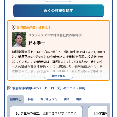
中高一貫校生に対応
成績保証制度あり
授業の振替
特徴
近くの教室を探す
可能
1科目から受講可能
季節講習のみの受講可
※2023年3月調査。
小学校高学年の個別指導塾アンケート調査方法
を参
照
専門家の評価・評判は？
スタディスタジオ株式会社代表取締役
鈴木孝一
個別指導学院ヒーローズは小学生〜中学1年生までは1コマ1,100円
と、業界平均の3分の1という低価格の授業料を武器に校舎数を伸
ばしている。この低価格は、講師1人に対して3-5人の生徒という
一人の講師が見る生徒数としては極端に多い個別指導だからこそ
実現できているものである。他の生徒がいると気が散って集中で
続きを見る
きない子には合わないが、周りに一緒に頑張っている仲間がいる
ほうが頑張れるタイプの子にはとてもコスパがいいと言える。
個別指導学院Hero’s（ヒーローズ）の口コミ・評判
成績向上
料金
カリキュラム
講師
環境
【小学生時の通塾】理解できていないところ
【小学生時の通