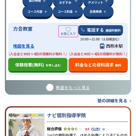
塾の特徴
おすすめ
デメリット
コース内容
コース料金
合格実績
力合教室
電話する
通話料無料
10:00〜21:00（土日祝含む）
地図を見る
西熊本駅
\入会金と90分×4回の授業料が無料！/
\入会金と90分×4回の授業料が無料！/
体験授業(無料)
料金などの資料請求
を申し込む
無料
教室をもっと見る
塾の詳細を見る
ナビ個別指導学院
※
3.5
（
51件
）
1vs2の個別指導で、ほめる指導により子どものや