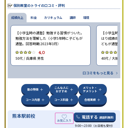
個別教室のトライの口コミ・評判
成績向上
料金
カリキュラム
講師
環境
【小学生時の通塾】勉強する習慣がついた。
【小学生時の通塾
勉強方法を理解した（小学5年時に子どもが
はり成績向上には
通塾。回答時期:2023年3月）
どもが通塾。回答時
4.0
4
50代 / 兵庫県 男性
40代 / 大阪府 女
口コミをもっと見る
こんな人に
メリット・
塾の特徴
おすすめ
デメリット
コース内容
コース料金
合格実績
熊本駅前校
電話する
通話料無料
9:00～23:00（土日祝も受付）