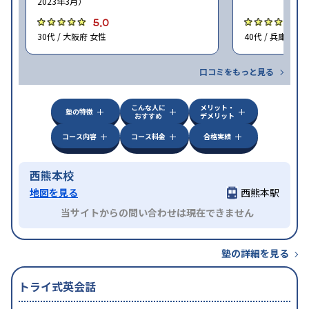
2023年3月）
5.0
5
30代 / 大阪府 女性
40代 / 兵庫県 女
口コミをもっと見る
こんな人に
メリット・
塾の特徴
おすすめ
デメリット
コース内容
コース料金
合格実績
西熊本校
地図を見る
西熊本駅
当サイトからの問い合わせは現在できません
塾の詳細を見る
トライ式英会話