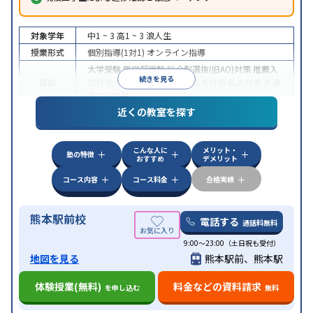
対象学年
中1 ~ 3
高1 ~ 3
浪人生
授業形式
個別指導(1対1)
オンライン指導
大学受験
医学部受験
総合型選抜(旧AO)対策
推薦入
続きを見る
目的
試対策
学校別特化対策
国公立大対策
私大対策
共通
テスト対策
近くの教室を探す
中高一貫校生に対応
授業の振替可能
不登校生に対
特徴
応
オンライン対応
1科目から受講可能
季節講習の
みの受講可
自習室あり
こんな人に
メリット・
塾の特徴
おすすめ
デメリット
コース内容
コース料金
合格実績
熊本駅前校
電話する
通話料無料
9:00～23:00（土日祝も受付）
地図を見る
熊本駅前、熊本駅
体験授業(無料)
料金などの資料請求
を申し込む
無料