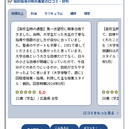
個別指導の明光義塾の口コミ・評判
成績向上
料金
カリキュラム
講師
環境
【高校生時の通塾】第一志望校に無事合格で
【高校生時の通
きました。当時、大学生だった先生の丁寧な
て、目標や勉強
指導や宿題の出し方が自分に合っていまし
くれたことが、
た。塾長のサポートも手厚く、1対1で接して
る（大学受験で、
くださるところも良かったと思っています。
受講料は月35,
大学合格という大きな目標だけでなく、日々
スタイル：個別、
の小さな目標が明確になっていたので、今自
年5月）
分がどのあたりにいるのか、目処が立ちやす
かったように思います（大学受験で、週に1
回程度授業・指導。利用した主な授業スタイ
ル：個別。回答時期2024年5月）
5.0
4
21歳（学生） / 広島県 女性
20歳（学生） / 
口コミをもっと見る
こんな人に
メリット・