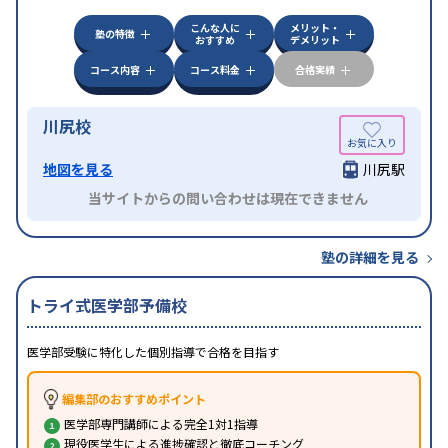
科目から受講可能
自習室あり
こんな人に
メリット・
塾の特徴
おすすめ
デメリット
コース内容
コース料金
合格実績
川尻校
地図を見る
川尻駅
当サイトからの問い合わせは現在できません
塾の詳細を見る
トライ式医学部予備校
医学部受験に特化した個別指導で合格を目指す
編集部のおすすめポイント
医学部専門講師による完全1対1指導
現役医学生による進捗確認と徹底コーチング