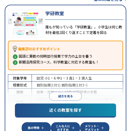
学研教室
誰もが知っている「学研教室」。小学生は同じ教
材を最低2回くり返すことで定着を図る
編集部のおすすめポイント
国語と算数の同時並行授業で学力の土台を養う
新聞活用探究コース、科学教室に対応する教室も！
対象学年
幼児
小1 ~ 6
中1 ~ 3
高1 ~ 3
浪人生
授業形式
個別指導(1対1)
個別指導(1対2~)
目的
授業・定期テスト対策
学習習慣の定着
続きを見る
不登校生に対応
学習にPC・タブレットを利用
オン
特徴
ライン対応
近くの教室を探す
こんな人に
メリット・
塾の特徴
おすすめ
デメリット