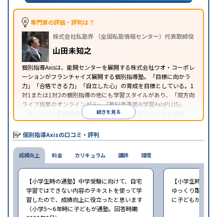
可
※2023年3月調査。
小学校高学年の個別指導塾アンケート調査方法
を参
専門家の評価・評判は？
照
株式会社私塾界 （全国私塾情報センター）代表取締役
山田未知之
個別指導Axisは、能開センターを展開する株式会社ワオ・コーポレ
ーションがフランチャイズ展開する個別指導塾。「目標に向かう
力」「合格できる力」「自立した心」の育成を目標としている。1
対1または1対2の個別指導の他にも学習スタイルがあり、「双方向
ライブ授業のオンラインゼミ」「教科書準拠AI学習AxisPLUS」
続きを見る
「オンライン家庭教師」など、さまざまな学習スタイルを目的
別・科目別に選択することができる。
個別指導Axisの口コミ・評判
成績向上
料金
カリキュラム
講師
環境
【小学生時の通塾】中学受験に向けて、自宅
【小学生時の通
学習ではできない内容のテキストを使って学
ゆっくり取り組む
習したので、成績向上に役立ったと思います
に子どもが通塾。
（小学5〜6年時に子どもが通塾。回答時期