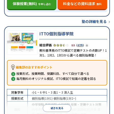
体験授業(無料)
料金などの資料請求
を申し込む
無料
塾の詳細を見る
ITTO個別指導学院
※
3.5
（
47件
）
教科書準拠のITTO模試で定期テストの点数UP！1
対1、1対2、1対3から選べる個別指導塾！
編集部のおすすめポイント
授業形式、授業時間、受講科目、すべて自分で選べる
毎月無料のオリジナル模試、ITTO模試で知識の定着を図る
対象学年
小1 ~ 6
中1 ~ 3
高1 ~ 3
浪人生
授業形式
個別指導(1対1)
個別指導(1対2~)
中学受験
高校受験
大学受験
授業・定期テスト対策
続きを見る
目的
内申点対策
学習習慣の定着
英検(英語検定)対策
漢