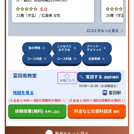
5.0
4
21歳（学生） / 広島県 女性
20歳（学生） / 
口コミをもっと見る
こんな人に
メリット・
塾の特徴
おすすめ
デメリット
コース内容
コース料金
合格実績
富田南教室
電話する
通話料無料
10:00〜21:00（土日祝含む）
地図を見る
富田駅
\入会金と90分×4回の授業料が無料！/
\入会金と90分×4回の授業料が無料！/
体験授業(無料)
料金などの資料請求
を申し込む
無料
教室をもっと見る