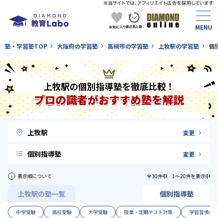
塾・学習塾TOP
大阪府の学習塾
高槻市の学習塾
上牧駅の学習塾
個
上牧駅の個別指導塾を徹底比較！
プロの識者がおすすめ塾を解説
上牧駅
変更
個別指導塾
変更
表示順について
全30件中 1〜20件を表示中
上牧駅の塾一覧
個別指導塾
中学受験
高校受験
大学受験
授業・定期テスト対策
学習習慣の