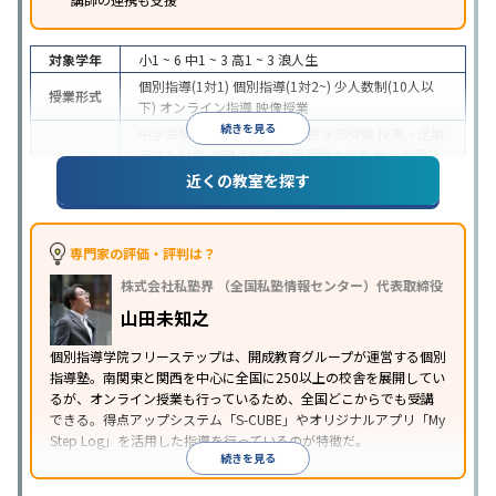
対象学年
小1 ~ 6
中1 ~ 3
高1 ~ 3
浪人生
個別指導(1対1)
個別指導(1対2~)
少人数制(10人以
授業形式
下)
オンライン指導
映像授業
続きを見る
中学受験
高校受験
大学受験
医学部受験
授業・定期
テスト対策
内申点対策
学習習慣の定着
総合型選抜
(旧AO)対策
推薦入試対策
学校別特化対策
国公立大
近くの教室を探す
目的
対策
私大対策
共通テスト対策
英検(英語検定)対策
漢検(漢字検定)対策
数学特化対策
英語・英会話特化
対策
その他科目別特化対策
専門家の評価・評判は？
中高一貫校生に対応
特待生・奨学金制度あり
成績
株式会社私塾界 （全国私塾情報センター）代表取締役
保証制度あり
授業の振替可能
学習にPC・タブレッ
特徴
トを利用
オンライン対応
1科目から受講可能
季節
山田未知之
講習のみの受講可
自習室あり
個別指導学院フリーステップは、開成教育グループが運営する個別
指導塾。南関東と関西を中心に全国に250以上の校舎を展開してい
るが、オンライン授業も行っているため、全国どこからでも受講
できる。得点アップシステム「S-CUBE」やオリジナルアプリ「My
Step Log」を活用した指導を行っているのが特徴だ。
続きを見る