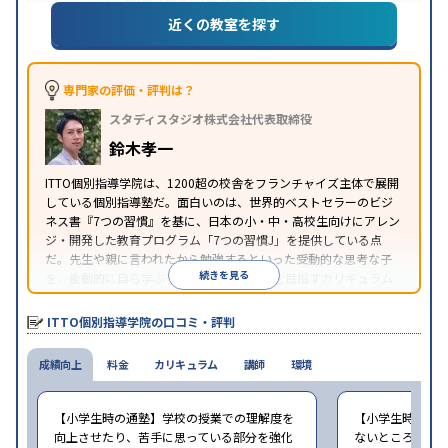
検(漢字検定)対策
英語・英会話特化対策
近くの教室を探す
1科目から受講可能
季節講習のみの受講可
自習室あ
特徴
り
※2023年3月調査。
小学校高学年の個別指導塾アンケート調査方法
を参
照
専門家の評価・評判は？
スタディスタジオ株式会社代表取締役
鈴木孝一
ITTO個別指導学院は、1200超の校舎をフランチャイズ主体で展開
している個別指導塾だ。面白いのは、世界的ベストセラーのビジ
ネス書『7つの習慣』を基に、日本の小・中・高校生向けにアレン
ジ・開発した教育プログラム「7つの習慣J」を提供している点
だ。先生や親に言われたから勉強するといった受動的な思考な子
続きを見る
を、能動的に自ら学ぶ子に育てていくことを目指すカリキュラム
である。個別指導の授業とは別に、集団授業形式の特別講座とし
て別料金で提供されるので、単なる成績アップ以上の、子どもの
ITTO個別指導学院の口コミ・評判
心の成長を求める家庭にオススメだ。
成績向上
料金
カリキュラム
講師
環境
【小学生時の通塾】学校の授業での理解度を
【小学生時の通
向上させたり、苦手に思っている部分を強化
ないところがあ