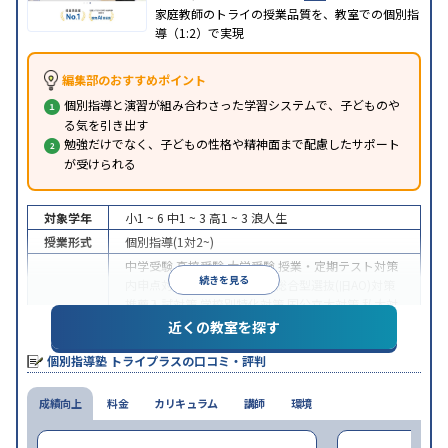
家庭教師のトライの授業品質を、教室での個別指
導（1:2）で実現
編集部のおすすめポイント
個別指導と演習が組み合わさった学習システムで、子どものや
る気を引き出す
勉強だけでなく、子どもの性格や精神面まで配慮したサポート
が受けられる
対象学年
小1 ~ 6
中1 ~ 3
高1 ~ 3
浪人生
授業形式
個別指導(1対2~)
中学受験
高校受験
大学受験
授業・定期テスト対策
続きを見る
内申点対策
学習習慣の定着
総合型選抜(旧AO)対策
推薦入試対策
学校別特化対策
国公立大対策
私大対
目的
策
共通テスト対策
英検(英語検定)対策
漢検(漢字検
近くの教室を探す
定)対策
数学特化対策
英語・英会話特化対策
その他
個別指導塾 トライプラスの口コミ・評判
科目別特化対策
中高一貫校生に対応
授業の振替可能
不登校生に対
成績向上
特徴
料金
応
学習にPC・タブレットを利用
カリキュラム
講師
環境
1科目から受講可
能
季節講習のみの受講可
自習室あり
※2023年3月調査。
小学校高学年の個別指導塾アンケート調査方法
を参