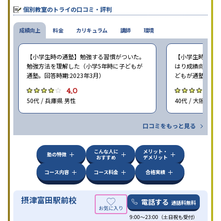
個別教室のトライの口コミ・評判
成績向上
料金
カリキュラム
講師
環境
【小学生時の通塾】勉強する習慣がついた。
【小学生時の通塾
勉強方法を理解した（小学5年時に子どもが
はり成績向上には
通塾。回答時期:2023年3月）
どもが通塾。回答時
4.0
4
50代 / 兵庫県 男性
40代 / 大阪府 女
口コミをもっと見る
こんな人に
メリット・
塾の特徴
おすすめ
デメリット
コース内容
コース料金
合格実績
摂津富田駅前校
電話する
通話料無料
9:00～23:00（土日祝も受付）