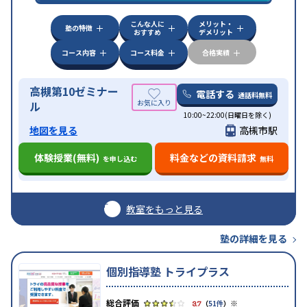
中高一貫校生に対応
授業の振替可能
不登校生に対
特徴
こんな人に
メリット・
応
季節講習のみの受講可
自習室あり
塾の特徴
おすすめ
デメリット
コース内容
コース料金
合格実績
高槻第10ゼミナー
電話する
通話料無料
ル
10:00~22:00(日曜日を除く)
地図を見る
高槻市駅
体験授業(無料)
料金などの資料請求
を申し込む
無料
教室をもっと見る
塾の詳細を見る
個別指導塾 トライプラス
※
3.7
（
51件
）