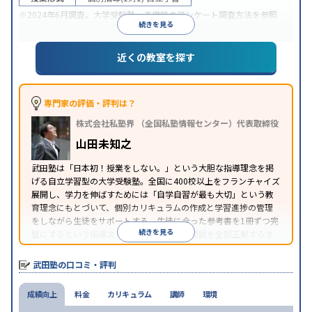
※2024年6月調査。
大学受験塾・予備校のアンケート調査方法
を参照
続きを見る
近くの教室を探す
専門家の評価・評判は？
株式会社私塾界 （全国私塾情報センター）代表取締役
山田未知之
武田塾は「日本初！授業をしない。」という大胆な指導理念を掲
げる自立学習型の大学受験塾。全国に400校以上をフランチャイズ
展開し、学力を伸ばすためには「自学自習が最も大切」という教
育理念にもとづいて、個別カリキュラムの作成と学習進捗の管理
をしながら生徒をサポートする。生徒に合った参考書を1冊ずつ完
続きを見る
璧にするという指導スタイルで、参考書の問題を全部正解するま
で繰り返し問題を解くことで偏差値をあげるという手法を取って
いる。
武田塾の口コミ・評判
成績向上
料金
カリキュラム
講師
環境