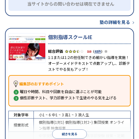
当サイトからの問い合わせは現在できません
塾の詳細を見る
個別指導スクールIE
※
3.8
（
48件
）
1:1または1:2の担任制できめ細かい指導を実施！
オーダーメイドテキストで点数アップし、診断テ
ストでやる気もアップ！
編集部のおすすめポイント
曜日や時間、科目や回数を自由に選ぶことが可能
個性診断テスト、学力診断テストで生徒のやる気を上げる
対象学年
小1 ~ 6
中1 ~ 3
高1 ~ 3
浪人生
個別指導(1対1)
個別指導(1対2~)
集団授業
オンライ
授業形式
ン指導
映像授業
続きを見る
中学受験
高校受験
大学受験
医学部受験
授業・定期