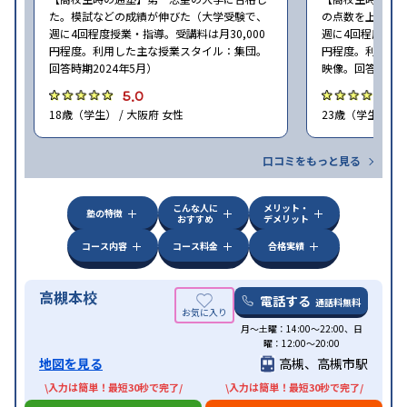
た。模試などの成績が伸びた（大学受験で、
の点数を上げる
週に4回程度授業・指導。受講料は月30,000
週に4回程度授業・
円程度。利用した主な授業スタイル：集団。
円程度。利用し
回答時期2024年5月）
映像。回答時期20
5.0
5
18歳（学生） / 大阪府 女性
23歳（学生） / 
口コミをもっと見る
こんな人に
メリット・
塾の特徴
おすすめ
デメリット
コース内容
コース料金
合格実績
高槻本校
電話する
通話料無料
月〜土曜：14:00〜22:00、日
曜：12:00〜20:00
地図を見る
高槻、高槻市駅
\入力は簡単！最短30秒で完了/
\入力は簡単！最短30秒で完了/