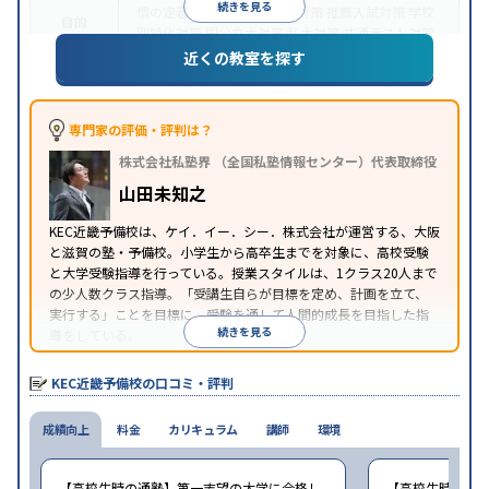
続きを見る
慣の定着
総合型選抜(旧AO)対策
推薦入試対策
学校
目的
別特化対策
国公立大対策
私大対策
共通テスト対策
英検(英語検定)対策
近くの教室を探す
中高一貫校生に対応
特待生・奨学金制度あり
不登
特徴
校生に対応
学習にPC・タブレットを利用
1科目か
ら受講可能
季節講習のみの受講可
自習室あり
専門家の評価・評判は？
※2024年6月調査。
大学受験塾・予備校のアンケート調査方法
を参照
株式会社私塾界 （全国私塾情報センター）代表取締役
山田未知之
KEC近畿予備校は、ケイ．イー．シー．株式会社が運営する、大阪
と滋賀の塾・予備校。小学生から高卒生までを対象に、高校受験
と大学受験指導を行っている。授業スタイルは、1クラス20人まで
の少人数クラス指導。「受講生自らが目標を定め、計画を立て、
実行する」ことを目標に、受験を通して人間的成長を目指した指
続きを見る
導をしている。
KEC近畿予備校の口コミ・評判
成績向上
料金
カリキュラム
講師
環境
【高校生時の通塾】第一志望の大学に合格し
【高校生時の通