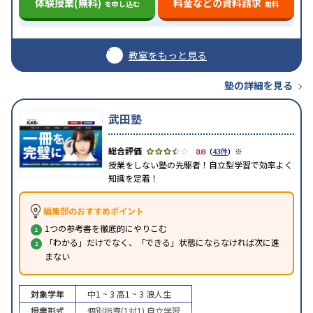
体験授業(無料)
料金などの資料請求
を申し込む
無料
教室をもっと見る
塾の詳細を見る
武田塾
※
3.8
（
43件
）
授業をしない塾の先駆者！自立型学習で効率よく
知識を定着！
編集部のおすすめポイント
1つの参考書を徹底的にやりこむ
「わかる」だけでなく、「できる」状態にならなければ次に進
まない
対象学年
中1 ~ 3
高1 ~ 3
浪人生
授業形式
個別指導(1対1)
自立学習