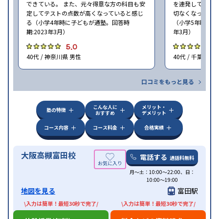
できている。 また、元々得意な方の科目も安
を連発していた
定してテストの点数が高くなっていると感じ
切なくなった。 
る（小学4年時に子どもが通塾。回答時
（小学5年時に子
期:2023年3月）
年3月）
5.0
4
40代 / 神奈川県 男性
40代 / 千葉県 女
口コミをもっと見る
こんな人に
メリット・
塾の特徴
おすすめ
デメリット
コース内容
コース料金
合格実績
大阪高槻富田校
電話する
通話料無料
月〜土：10:00〜22:00、日：
10:00〜19:00
地図を見る
富田駅
\入力は簡単！最短30秒で完了/
\入力は簡単！最短30秒で完了/