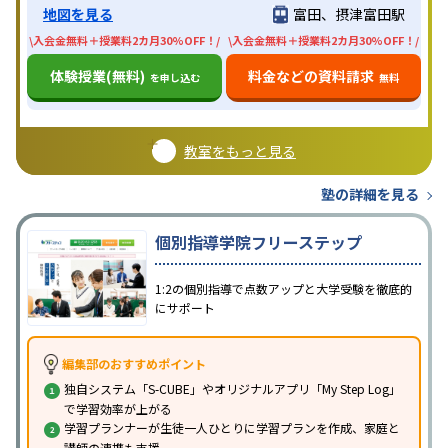
地図を見る
富田、摂津富田駅
\入会金無料＋授業料2カ月30%OFF！/
\入会金無料＋授業料2カ月30%OFF！/
体験授業(無料)
料金などの資料請求
を申し込む
無料
教室をもっと見る
塾の詳細を見る
個別指導学院フリーステップ
1:2の個別指導で点数アップと大学受験を徹底的
にサポート
編集部のおすすめポイント
独自システム「S-CUBE」やオリジナルアプリ「My Step Log」
で学習効率が上がる
学習プランナーが生徒一人ひとりに学習プランを作成、家庭と
講師の連携も支援