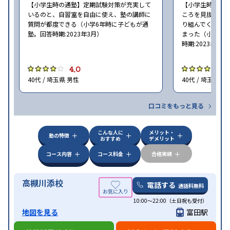
【小学生時の通塾】定期試験対策が充実して
【小学生時の通
照
いるのと、自習室を自由に使え、塾の講師に
ころを見抜いて
質問が都度できる（小学6年時に子どもが通
り組んでくれた
塾。回答時期:2023年3月）
まった（小学5〜
時期:2023年3月
4.0
4
40代 / 埼玉県 男性
40代 / 埼玉県 女
口コミをもっと見る
こんな人に
メリット・
塾の特徴
おすすめ
デメリット
コース内容
コース料金
合格実績
高槻川添校
電話する
通話料無料
10:00～22:00（土日祝も受付）
地図を見る
富田駅