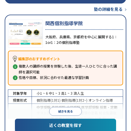
塾の詳細を見る
関西個別指導学院
大阪府、兵庫県、京都府を中心に展開する1：
1or1：2の個別指導塾
編集部のおすすめポイント
複数人の講師の授業を体験した後、生徒一人ひとりに合った講
師を選択可能
性格や目標、状況に合わせた最適な学習計画
対象学年
小1 ~ 6
中1 ~ 3
高1 ~ 3
浪人生
授業形式
個別指導(1対1)
個別指導(1対2~)
オンライン指導
中学受験
高校受験
大学受験
医学部受験
授業・定期
続きを見る
テスト対策
内申点対策
学習習慣の定着
総合型選抜
(旧AO)対策
推薦入試対策
学校別特化対策
国公立大
目的
対策
私大対策
共通テスト対策
英検(英語検定)対策
近くの教室を探す
漢検(漢字検定)対策
数学特化対策
その他科目別特化