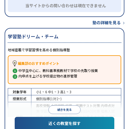
当サイトからの問い合わせは現在できません
塾の詳細を見る
学習塾ドリーム・チーム
地域密着で学習習慣を高める個別指導塾
編集部のおすすめポイント
中学生中心に、教科書準拠教材で学校の先取り授業
内申点を上げる学校提出物の進捗管理
対象学年
小1 ~ 6
中1 ~ 3
高1 ~ 3
授業形式
個別指導(1対2~)
高校受験
大学受験
授業・定期テスト対策
内申点対
続きを見る
策
学習習慣の定着
総合型選抜(旧AO)対策
推薦入試
目的
対策
学校別特化対策
国公立大対策
私大対策
共通テ
スト対策
英検(英語検定)対策
漢検(漢字検定)対策
数
近くの教室を探す
学特化対策
その他科目別特化対策