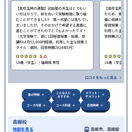
【高校生時の通塾】武田塾の先生はとてもい
【高校生時の通
い方ばかりで、前を向いて受験勉強に取り組
たため、第一志
むことができました!! 第一志望には落ちてし
幅に成績が向上し
まいましたが、そのおかげで希望する進路に
程度授業・指導。
進むことができたのでとてもよかったです！
利用した主な授
（大学受験で、週に1回程度授業・指導。受
答時期2024年5
講料は月52,000円程度。利用した主な授業ス
タイル：個別。回答時期2024年5月）
5.0
4
18歳（学生） / 福岡県 男性
18歳（学生） / 
口コミをもっと見る
こんな人に
メリット・
塾の特徴
おすすめ
デメリット
コース内容
コース料金
合格実績
高槻校
地図を見る
高槻市、高槻駅