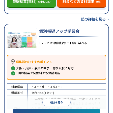
体験授業(無料)
料金などの資料請求
を申し込む
無料
塾の詳細を見る
個別指導アップ学習会
1:2〜1:3の個別指導で丁寧に学べる
編集部のおすすめポイント
大阪・兵庫・奈良の中学・高校受験に対応
1回の授業で何教科でも受講可能
対象学年
小1 ~ 6
中1 ~ 3
高1 ~ 3
授業形式
個別指導(1対2~)
中学受験
高校受験
大学受験
授業・定期テスト対策
続きを見る
内申点対策
学習習慣の定着
推薦入試対策
学校別特
目的
化対策
国公立大対策
私大対策
共通テスト対策
英検