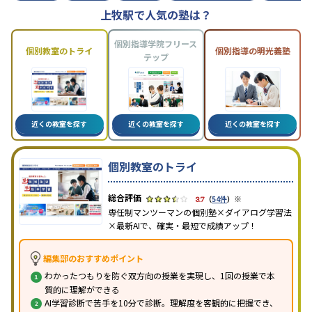
上牧駅で人気の塾は？
個別指導学院フリース
個別教室のトライ
個別指導の明光義塾
テップ
近くの教室を探す
近くの教室を探す
近くの教室を探す
個別教室のトライ
※
3.7
（
54件
）
専任制マンツーマンの個別塾×ダイアログ学習法
×最新AIで、確実・最短で成績アップ！
編集部のおすすめポイント
わかったつもりを防ぐ双方向の授業を実現し、1回の授業で本
質的に理解ができる
AI学習診断で苦手を10分で診断。理解度を客観的に把握でき、