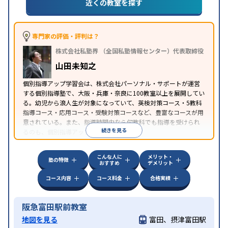
(英語検定)対策
漢検(漢字検定)対策
数学特化対策
英
近くの教室を探す
語・英会話特化対策
その他科目別特化対策
中高一貫校生に対応
授業の振替可能
不登校生に対
特徴
応
オンライン対応
1科目から受講可能
発達障害の
専門家の評価・評判は？
子どもに対応
自習室あり
株式会社私塾界 （全国私塾情報センター）代表取締役
山田未知之
個別指導アップ学習会は、株式会社パーソナル・サポートが運営
する個別指導塾で、大阪・兵庫・奈良に100教室以上を展開してい
る。幼児から浪人生が対象になっていて、英検対策コース・5教科
指導コース・応用コース・受験対策コースなど、豊富なコースが用
意されている。また、指導時間内なら何教科でも指導を受けられ
続きを見る
るのも、個別指導アップ学習会の特徴。
こんな人に
メリット・
塾の特徴
おすすめ
デメリット
コース内容
コース料金
合格実績
阪急富田駅前教室
地図を見る
富田、摂津富田駅