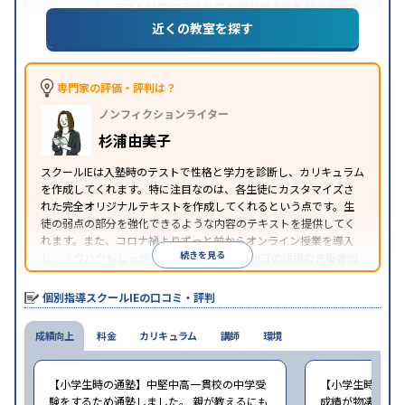
テスト対策
内申点対策
学習習慣の定着
総合型選抜
(旧AO)対策
推薦入試対策
学校別特化対策
国公立大
近くの教室を探す
目的
対策
私大対策
共通テスト対策
英検(英語検定)対策
漢検(漢字検定)対策
数学特化対策
その他科目別特化
対策
専門家の評価・評判は？
中高一貫校生に対応
オンライン対応
1科目から受講
特徴
ノンフィクションライター
可能
季節講習のみの受講可
自習室あり
※2023年3月調査。
小学校高学年の個別指導塾アンケート調査方法
を参
杉浦由美子
照
スクールIEは入塾時のテストで性格と学力を診断し、カリキュラム
を作成してくれます。特に注目なのは、各生徒にカスタマイズさ
れた完全オリジナルテキストを作成してくれるという点です。生
徒の弱点の部分を強化できるような内容のテキストを提供してく
れます。また、コロナ禍よりずっと前からオンライン授業を導入
続きを見る
し、ノウハウもしっかりとしています。AIやICTの活用の先駆者的
な個別指導塾です。
個別指導スクールIEの口コミ・評判
成績向上
料金
カリキュラム
講師
環境
【小学生時の通塾】中堅中高一貫校の中学受
【小学生時の通
験をするため通塾しました。 親が教えるにも
成績が物凄く悪