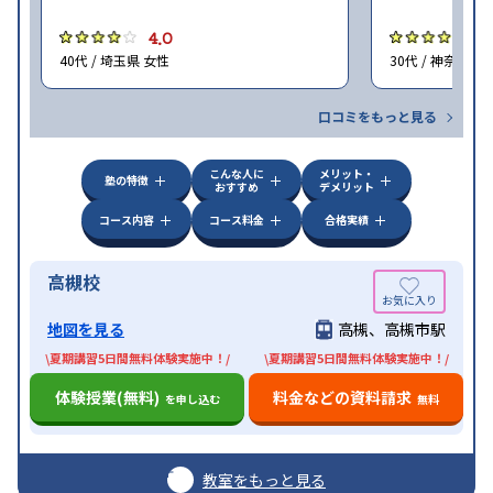
4.0
4
40代 / 埼玉県 女性
30代 / 神奈川県
口コミをもっと見る
こんな人に
メリット・
塾の特徴
おすすめ
デメリット
コース内容
コース料金
合格実績
高槻校
地図を見る
高槻、高槻市駅
\夏期講習5日間無料体験実施中！/
\夏期講習5日間無料体験実施中！/
体験授業(無料)
料金などの資料請求
を申し込む
無料
教室をもっと見る