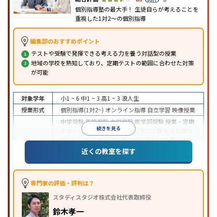
個別指導塾の最大手！ 生徒自らが考えることを
重視した1対2〜の個別指導
編集部のおすすめポイント
テストや受験で発揮できる考える力を養う対話型の授業
地域の学校を熟知しており、定期テストの範囲に合わせた対策
が可能
対象学年
小1 ~ 6
中1 ~ 3
高1 ~ 3
浪人生
授業形式
個別指導(1対2~)
オンライン指導
自立学習
映像授業
中学受験
高校受験
大学受験
医学部受験
授業・定期
続きを見る
テスト対策
内申点対策
学習習慣の定着
総合型選抜
(旧AO)対策
推薦入試対策
学校別特化対策
国公立大
目的
対策
私大対策
共通テスト対策
英検(英語検定)対策
近くの教室を探す
漢検(漢字検定)対策
数学特化対策
英語・英会話特化
対策
その他科目別特化対策
中高一貫校生に対応
特待生・奨学金制度あり
授業
専門家の評価・評判は？
の振替可能
不登校生に対応
学習にPC・タブレット
スタディスタジオ株式会社代表取締役
特徴
を利用
オンライン対応
1科目から受講可能
季節講
習のみの受講可
発達障害の子どもに対応
自習室あ
鈴木孝一
り