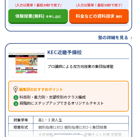
\入力は簡単！最短30秒で完了/
\入力は簡単！最短30秒で完了/
体験授業(無料)
料金などの資料請求
を申し込む
無料
塾の詳細を見る
KEC近畿予備校
プロ講師による双方向授業の集団指導塾
編集部のおすすめポイント
科目別・能力別・志望校別のクラス編成
段階的にステップアップできるオリジナルテキスト
対象学年
高1 ~ 3
浪人生
授業形式
個別指導(1対1)
個別指導(1対2~)
集団授業
大学受験
医学部受験
授業・定期テスト対策
学習習