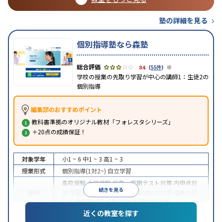
塾の詳細を見る
個別指導塾なら森塾
※
3.4
（
55件
）
学校の授業の先取り学習が中心の講師1：生徒2の
個別指導
編集部のおすすめポイント
教科書準拠のオリジナル教材「フォレスタシリーズ」
＋20点の成績保証！
対象学年
小1 ~ 6
中1 ~ 3
高1 ~ 3
授業形式
個別指導(1対2~)
自立学習
高校受験
大学受験
授業・定期テスト対策
内申点対
続きを見る
目的
策
学習習慣の定着
総合型選抜(旧AO)対策
推薦入試
対策
学校別特化対策
英検(英語検定)対策
近くの教室を探す
成績保証制度あり
1科目から受講可能
季節講習のみ
特徴