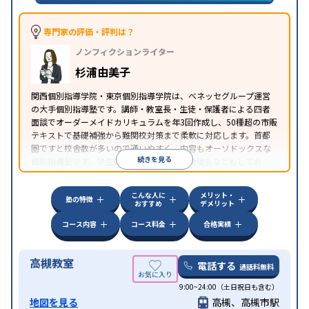
対策
中高一貫校生に対応
特待生・奨学金制度あり
不登
専門家の評価・評判は？
校生に対応
オンライン対応
1科目から受講可能
季
特徴
ノンフィクションライター
節講習のみの受講可
発達障害の子どもに対応
自習
室あり
杉浦由美子
関西個別指導学院・東京個別指導学院は、ベネッセグループ運営
の大手個別指導塾です。講師・教室長・生徒・保護者による四者
面談でオーダーメイドカリキュラムを年3回作成し、50種超の市販
テキストで基礎補強から難関校対策まで柔軟に対応します。首都
圏ですと校舎数が多いので通いやすく、内容もオーソドックスな
続きを見る
個別指導塾です。学生講師たちが自主的に勉強会などもしてお
り、学生講師の頑張りが目立ちます。
こんな人に
メリット・
塾の特徴
おすすめ
デメリット
コース内容
コース料金
合格実績
高槻教室
電話する
通話料無料
9:00~24:00（土日祝日も含む）
地図を見る
高槻、高槻市駅