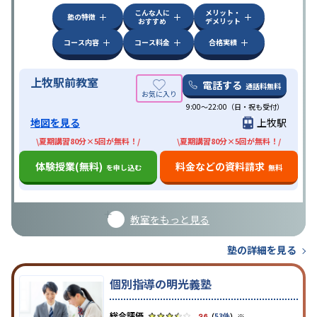
こんな人に
メリット・
塾の特徴
おすすめ
デメリット
コース内容
コース料金
合格実績
上牧駅前教室
電話する
通話料無料
9:00～22:00（日・祝も受付）
地図を見る
上牧駅
\夏期講習80分×5回が無料！/
\夏期講習80分×5回が無料！/
体験授業(無料)
料金などの資料請求
を申し込む
無料
教室をもっと見る
塾の詳細を見る
個別指導の明光義塾
※
3.6
（
53件
）