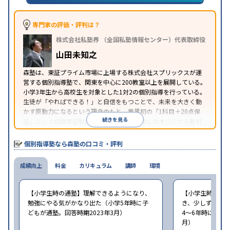
の受講可
自習室あり
※2023年3月調査。
小学校高学年の個別指導塾アンケート調査方法
を参
照
専門家の評価・評判は？
株式会社私塾界 （全国私塾情報センター）代表取締役
山田未知之
森塾は、東証プライム市場に上場する株式会社スプリックスが運
営する個別指導塾で、関東を中心に200教室以上を展開している。
小学3年生から高校生を対象とした1対2の個別指導を行っている。
生徒が「やればできる！」と自信をもつことで、未来を大きく動
かす原動力になるという理念のもと、業界初の「1科目＋20点保
続きを見る
証」という成績保証制度を採用。同社が開発したオリジナル教材
「フォレスタシリーズ」は全国各地の学習塾でも採用されてい
る。
個別指導塾なら森塾の口コミ・評判
成績向上
料金
カリキュラム
講師
環境
【小学生時の通塾】理解できるようになり、
【小学生時の通
勉強にやる気がかなり出た（小学5年時に子
き、少しずつ成
どもが通塾。回答時期2023年3月）
4〜6年時に子ど
月）