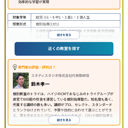
効率的な学習が実現
対象学年
幼児
小1 ~ 6
中1 ~ 3
高1 ~ 3
浪人生
授業形式
個別指導(1対1)
小学校受験
中学受験
高校受験
大学受験
医学部受験
続きを見る
授業・定期テスト対策
内申点対策
学習習慣の定着
総合型選抜(旧AO)対策
推薦入試対策
学校別特化対
目的
策
国公立大対策
私大対策
共通テスト対策
英検(英
近くの教室を探す
語検定)対策
漢検(漢字検定)対策
数学特化対策
英
語・英会話特化対策
その他科目別特化対策
中高一貫校生に対応
授業の振替可能
不登校生に対
専門家の評価・評判は？
応
学習にPC・タブレットを利用
オンライン対応
1
特徴
スタディスタジオ株式会社代表取締役
科目から受講可能
季節講習のみの受講可
発達障害
の子どもに対応
自習室あり
鈴木孝一
※2023年3月調査。
小学校高学年の個別指導塾アンケート調査方法
を参
個別教室のトライは、ハイジのCMでおなじみのトライグループが
照
直営で600超の校舎を運営している個別指導塾だ。知名度も高く、
所属する講師の数も多い。講師がプロ、セレクト、スタンダード
とランク分けされていて、予算や目的に合わせて選ぶことができ
る。質を求めるならプロかセレクトになるが、1対1の個別指導な
続きを見る
のでそれなりの料金になる。