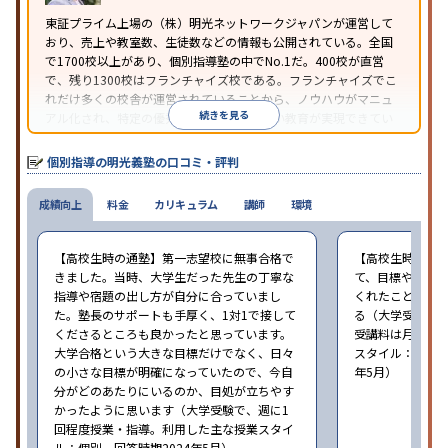
※2023年3月調査。
小学校高学年の個別指導塾アンケート調査方法
を参
東証プライム上場の（株）明光ネットワークジャパンが運営して
おり、売上や教室数、生徒数などの情報も公開されている。全国
照
で1700校以上があり、個別指導塾の中でNo.1だ。400校が直営
で、残り1300校はフランチャイズ校である。フランチャイズでこ
れだけ多くの校舎が運営されていることから、ノウハウがマニュ
続きを見る
アル化され、特定の優秀な人材に依存しない教育が実現できてい
ることが推測される。
個別指導の明光義塾の口コミ・評判
成績向上
料金
カリキュラム
講師
環境
【高校生時の通塾】第一志望校に無事合格で
【高校生時の通
きました。当時、大学生だった先生の丁寧な
て、目標や勉強
指導や宿題の出し方が自分に合っていまし
くれたことが、
た。塾長のサポートも手厚く、1対1で接して
る（大学受験で、
くださるところも良かったと思っています。
受講料は月35,
大学合格という大きな目標だけでなく、日々
スタイル：個別、
の小さな目標が明確になっていたので、今自
年5月）
分がどのあたりにいるのか、目処が立ちやす
かったように思います（大学受験で、週に1
回程度授業・指導。利用した主な授業スタイ
ル：個別。回答時期2024年5月）