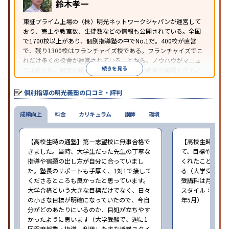
鈴木孝一
り
※2023年3月調査。
小学校高学年の個別指導塾アンケート調査方法
を参
東証プライム上場の（株）明光ネットワークジャパンが運営して
おり、売上や教室数、生徒数などの情報も公開されている。全国
照
で1700校以上があり、個別指導塾の中でNo.1だ。400校が直営
で、残り1300校はフランチャイズ校である。フランチャイズでこ
れだけ多くの校舎が運営されていることから、ノウハウがマニュ
続きを見る
アル化され、特定の優秀な人材に依存しない教育が実現できてい
ることが推測される。
個別指導の明光義塾の口コミ・評判
成績向上
料金
カリキュラム
講師
環境
【高校生時の通塾】第一志望校に無事合格で
【高校生時の通
きました。当時、大学生だった先生の丁寧な
て、目標や勉強
指導や宿題の出し方が自分に合っていまし
くれたことが、
た。塾長のサポートも手厚く、1対1で接して
る（大学受験で、
くださるところも良かったと思っています。
受講料は月35,
大学合格という大きな目標だけでなく、日々
スタイル：個別、
の小さな目標が明確になっていたので、今自
年5月）
分がどのあたりにいるのか、目処が立ちやす
かったように思います（大学受験で、週に1
回程度授業・指導。利用した主な授業スタイ