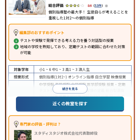
※
3.6
（
53件
）
個別指導塾の最大手！ 生徒自らが考えることを
重視した1対2〜の個別指導
編集部のおすすめポイント
テストや受験で発揮できる考える力を養う対話型の授業
地域の学校を熟知しており、定期テストの範囲に合わせた対策
が可能
対象学年
小1 ~ 6
中1 ~ 3
高1 ~ 3
浪人生
授業形式
個別指導(1対2~)
オンライン指導
自立学習
映像授業
中学受験
高校受験
大学受験
医学部受験
授業・定期
続きを見る
テスト対策
内申点対策
学習習慣の定着
総合型選抜
(旧AO)対策
推薦入試対策
学校別特化対策
国公立大
目的
対策
私大対策
共通テスト対策
英検(英語検定)対策
近くの教室を探す
漢検(漢字検定)対策
数学特化対策
英語・英会話特化
対策
その他科目別特化対策
中高一貫校生に対応
特待生・奨学金制度あり
授業
専門家の評価・評判は？
の振替可能
不登校生に対応
学習にPC・タブレット
スタディスタジオ株式会社代表取締役
特徴
を利用
オンライン対応
1科目から受講可能
季節講
習のみの受講可
発達障害の子どもに対応
自習室あ