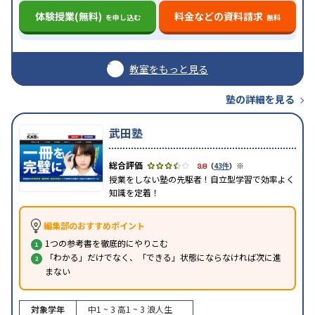
体験授業(無料)
料金などの資料請求
を申し込む
無料
教室をもっと見る
塾の詳細を見る
武田塾
※
3.8
（
43件
）
授業をしない塾の先駆者！自立型学習で効率よく
知識を定着！
編集部のおすすめポイント
1つの参考書を徹底的にやりこむ
「わかる」だけでなく、「できる」状態にならなければ次に進
まない
対象学年
中1 ~ 3
高1 ~ 3
浪人生