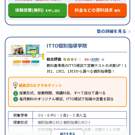
体験授業(無料)
料金などの資料請求
を申し込む
無料
塾の詳細を見る
ITTO個別指導学院
※
3.5
（
47件
）
教科書準拠のITTO模試で定期テストの点数UP！1
対1、1対2、1対3から選べる個別指導塾！
編集部のおすすめポイント
授業形式、授業時間、受講科目、すべて自分で選べる
毎月無料のオリジナル模試、ITTO模試で知識の定着を図る
対象学年
小1 ~ 6
中1 ~ 3
高1 ~ 3
浪人生
授業形式
個別指導(1対1)
個別指導(1対2~)
中学受験
高校受験
大学受験
授業・定期テスト対策
続きを見る