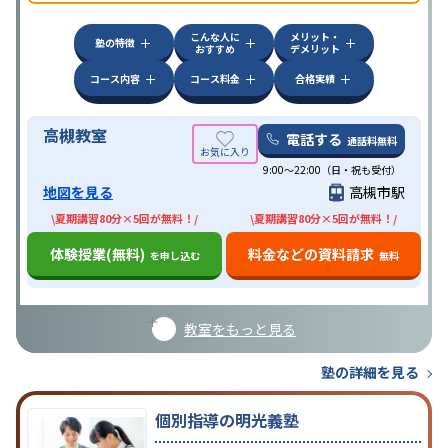
こんな人に
メリット・
塾の特徴
おすすめ
デメリット
コース内容
コース料金
合格実績
高槻教室
電話する
通話料無料
9:00～22:00（日・祝も受付）
地図を見る
高槻市駅
\夏期講習80分×5回が無料！/
\夏期講習80分×5回が無料！/
体験授業(無料)
料金などの資料請求
を申し込む
無料
教室をもっと見る
塾の詳細を見る
個別指導の明光義塾