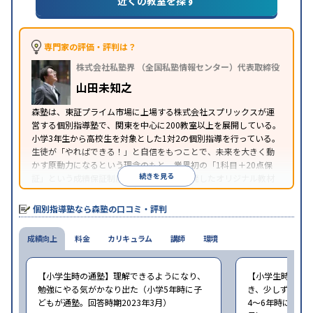
近くの教室を探す
成績保証制度あり
1科目から受講可能
季節講習のみ
特徴
の受講可
自習室あり
※2023年3月調査。
小学校高学年の個別指導塾アンケート調査方法
を参
照
専門家の評価・評判は？
株式会社私塾界 （全国私塾情報センター）代表取締役
山田未知之
森塾は、東証プライム市場に上場する株式会社スプリックスが運
営する個別指導塾で、関東を中心に200教室以上を展開している。
小学3年生から高校生を対象とした1対2の個別指導を行っている。
生徒が「やればできる！」と自信をもつことで、未来を大きく動
かす原動力になるという理念のもと、業界初の「1科目＋20点保
続きを見る
証」という成績保証制度を採用。同社が開発したオリジナル教材
「フォレスタシリーズ」は全国各地の学習塾でも採用されてい
る。
個別指導塾なら森塾の口コミ・評判
成績向上
料金
カリキュラム
講師
環境
【小学生時の通塾】理解できるようになり、
【小学生時の通
勉強にやる気がかなり出た（小学5年時に子
き、少しずつ成
どもが通塾。回答時期2023年3月）
4〜6年時に子ど