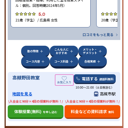
ル：個別。回答時期2024年5月）
5.0
4
21歳（学生） / 広島県 女性
20歳（学生） / 
口コミをもっと見る
こんな人に
メリット・
塾の特徴
おすすめ
デメリット
コース内容
コース料金
合格実績
高槻野田教室
電話する
通話料無料
10:00〜21:00（土日祝含む）
地図を見る
高槻市駅
\入会金と90分×4回の授業料が無料！/
\入会金と90分×4回の授業料が無料！/
体験授業(無料)
料金などの資料請求
を申し込む
無料