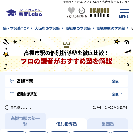
塾・学習塾TOP
大阪府の学習塾
高槻市の学習塾
高槻市駅の学習塾
高槻市駅の個別指導塾を徹底比較！
プロの識者がおすすめ塾を解説
高槻市駅
変更
個別指導塾
変更
表示順について
全31件中 1〜20件を表示中
高槻市駅の塾一
覧
個別指導塾
集団塾