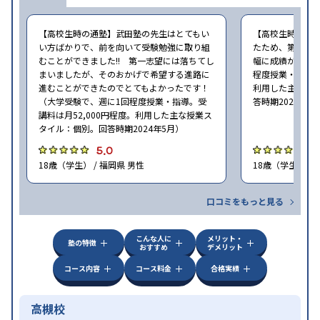
【高校生時の通塾】武田塾の先生はとてもい
【高校生時の通
い方ばかりで、前を向いて受験勉強に取り組
たため、第一志
むことができました!! 第一志望には落ちてし
幅に成績が向上し
まいましたが、そのおかげで希望する進路に
程度授業・指導。
進むことができたのでとてもよかったです！
利用した主な授
（大学受験で、週に1回程度授業・指導。受
答時期2024年5
講料は月52,000円程度。利用した主な授業ス
タイル：個別。回答時期2024年5月）
5.0
4
18歳（学生） / 福岡県 男性
18歳（学生） / 
口コミをもっと見る
こんな人に
メリット・
塾の特徴
おすすめ
デメリット
コース内容
コース料金
合格実績
高槻校