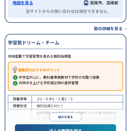
地図を見る
高槻市、高槻駅
当サイトからの問い合わせは現在できません
塾の詳細を見る
学習塾ドリーム・チーム
地域密着で学習習慣を高める個別指導塾
編集部のおすすめポイント
中学生中心に、教科書準拠教材で学校の先取り授業
内申点を上げる学校提出物の進捗管理
対象学年
小1 ~ 6
中1 ~ 3
高1 ~ 3
授業形式
個別指導(1対2~)
高校受験
大学受験
授業・定期テスト対策
内申点対
続きを見る
策
学習習慣の定着
総合型選抜(旧AO)対策
推薦入試
目的
対策
学校別特化対策
国公立大対策
私大対策
共通テ
スト対策
英検(英語検定)対策
漢検(漢字検定)対策
数
近くの教室を探す