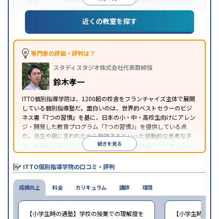
目的
内申点対策
学習習慣の定着
英検(英語検定)対策
漢
検(漢字検定)対策
英語・英会話特化対策
近くの教室を探す
1科目から受講可能
季節講習のみの受講可
自習室あ
特徴
り
※2023年3月調査。
小学校高学年の個別指導塾アンケート調査方法
を参
照
専門家の評価・評判は？
スタディスタジオ株式会社代表取締役
鈴木孝一
ITTO個別指導学院は、1200超の校舎をフランチャイズ主体で展開
している個別指導塾だ。面白いのは、世界的ベストセラーのビジ
ネス書『7つの習慣』を基に、日本の小・中・高校生向けにアレン
ジ・開発した教育プログラム「7つの習慣J」を提供している点
だ。先生や親に言われたから勉強するといった受動的な思考な子
続きを見る
を、能動的に自ら学ぶ子に育てていくことを目指すカリキュラム
である。個別指導の授業とは別に、集団授業形式の特別講座とし
て別料金で提供されるので、単なる成績アップ以上の、子どもの
ITTO個別指導学院の口コミ・評判
心の成長を求める家庭にオススメだ。
成績向上
料金
カリキュラム
講師
環境
【小学生時の通塾】学校の授業での理解度を
【小学生時の通