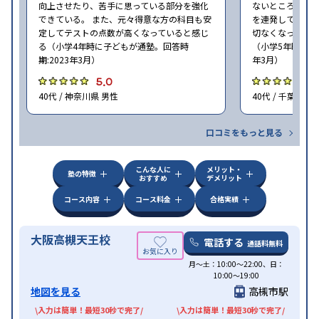
向上させたり、苦手に思っている部分を強化
ないところがあ
できている。 また、元々得意な方の科目も安
を連発していた
定してテストの点数が高くなっていると感じ
切なくなった。 
る（小学4年時に子どもが通塾。回答時
（小学5年時に子
期:2023年3月）
年3月）
5.0
4
40代 / 神奈川県 男性
40代 / 千葉県 女
口コミをもっと見る
こんな人に
メリット・
塾の特徴
おすすめ
デメリット
コース内容
コース料金
合格実績
大阪高槻天王校
電話する
通話料無料
月〜土：10:00〜22:00、日：
10:00〜19:00
地図を見る
高槻市駅
\入力は簡単！最短30秒で完了/
\入力は簡単！最短30秒で完了/