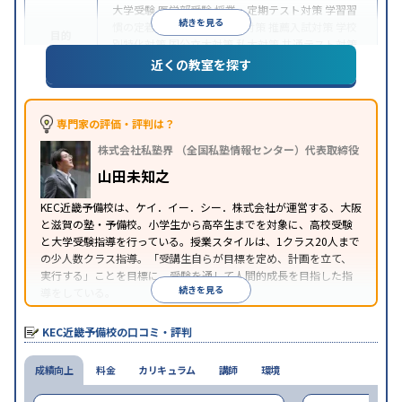
大学受験
医学部受験
授業・定期テスト対策
学習習
続きを見る
慣の定着
総合型選抜(旧AO)対策
推薦入試対策
学校
目的
別特化対策
国公立大対策
私大対策
共通テスト対策
英検(英語検定)対策
近くの教室を探す
中高一貫校生に対応
特待生・奨学金制度あり
不登
特徴
校生に対応
学習にPC・タブレットを利用
1科目か
ら受講可能
季節講習のみの受講可
自習室あり
専門家の評価・評判は？
※2024年6月調査。
大学受験塾・予備校のアンケート調査方法
を参照
株式会社私塾界 （全国私塾情報センター）代表取締役
山田未知之
KEC近畿予備校は、ケイ．イー．シー．株式会社が運営する、大阪
と滋賀の塾・予備校。小学生から高卒生までを対象に、高校受験
と大学受験指導を行っている。授業スタイルは、1クラス20人まで
の少人数クラス指導。「受講生自らが目標を定め、計画を立て、
実行する」ことを目標に、受験を通して人間的成長を目指した指
続きを見る
導をしている。
KEC近畿予備校の口コミ・評判
成績向上
料金
カリキュラム
講師
環境