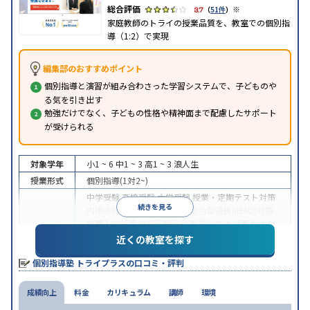
※
3.7
（
51件
）
家庭教師のトライの授業品質を、教室での個別指
導（1:2）で実現
編集部のおすすめポイント
個別指導と演習が組み合わさった学習システムで、子どものや
る気を引き出す
勉強だけでなく、子どもの性格や精神面まで配慮したサポート
が受けられる
対象学年
小1 ~ 6
中1 ~ 3
高1 ~ 3
浪人生
授業形式
個別指導(1対2~)
中学受験
高校受験
大学受験
授業・定期テスト対策
続きを見る
内申点対策
学習習慣の定着
総合型選抜(旧AO)対策
推薦入試対策
学校別特化対策
国公立大対策
私大対
目的
策
共通テスト対策
英検(英語検定)対策
漢検(漢字検
近くの教室を探す
定)対策
数学特化対策
英語・英会話特化対策
その他
個別指導塾 トライプラスの口コミ・評判
科目別特化対策
中高一貫校生に対応
授業の振替可能
不登校生に対
成績向上
特徴
料金
応
学習にPC・タブレットを利用
カリキュラム
講師
環境
1科目から受講可
能
季節講習のみの受講可
自習室あり