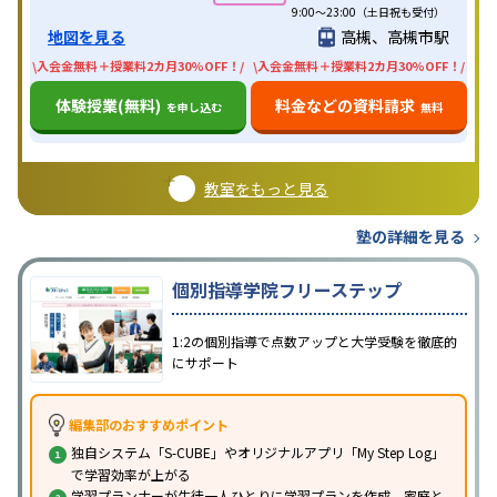
9:00～23:00（土日祝も受付）
地図を見る
高槻、高槻市駅
\入会金無料＋授業料2カ月30%OFF！/
\入会金無料＋授業料2カ月30%OFF！/
体験授業(無料)
料金などの資料請求
を申し込む
無料
教室をもっと見る
塾の詳細を見る
個別指導学院フリーステップ
1:2の個別指導で点数アップと大学受験を徹底的
にサポート
編集部のおすすめポイント
独自システム「S-CUBE」やオリジナルアプリ「My Step Log」
で学習効率が上がる
学習プランナーが生徒一人ひとりに学習プランを作成、家庭と