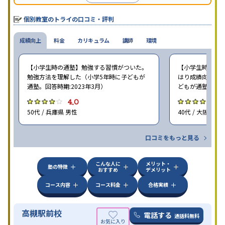
個別教室のトライの口コミ・評判
成績向上
料金
カリキュラム
講師
環境
【小学生時の通塾】勉強する習慣がついた。
【小学生時の通塾
勉強方法を理解した（小学5年時に子どもが
はり成績向上には
通塾。回答時期:2023年3月）
どもが通塾。回答時
4.0
4
50代 / 兵庫県 男性
40代 / 大阪府 女
口コミをもっと見る
こんな人に
メリット・
塾の特徴
おすすめ
デメリット
コース内容
コース料金
合格実績
高槻駅前校
電話する
通話料無料