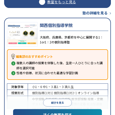
教室をもっと見る
塾の詳細を見る
関西個別指導学院
大阪府、兵庫県、京都府を中心に展開する1：
1or1：2の個別指導塾
編集部のおすすめポイント
複数人の講師の授業を体験した後、生徒一人ひとりに合った講
師を選択可能
性格や目標、状況に合わせた最適な学習計画
対象学年
小1 ~ 6
中1 ~ 3
高1 ~ 3
浪人生
授業形式
個別指導(1対1)
個別指導(1対2~)
オンライン指導
中学受験
高校受験
大学受験
医学部受験
授業・定期
続きを見る
テスト対策
内申点対策
学習習慣の定着
総合型選抜
(旧AO)対策
推薦入試対策
学校別特化対策
国公立大
目的
対策
私大対策
共通テスト対策
英検(英語検定)対策
近くの教室を探す