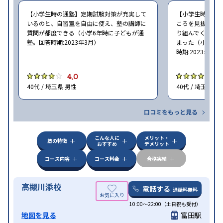
※2023年3月調査。
小学校高学年の個別指導塾アンケート調査方法
を参
【小学生時の通塾】定期試験対策が充実して
【小学生時の通
照
いるのと、自習室を自由に使え、塾の講師に
ころを見抜いて
質問が都度できる（小学6年時に子どもが通
り組んでくれた
塾。回答時期:2023年3月）
まった（小学5〜
時期:2023年3月
4.0
4
40代 / 埼玉県 男性
40代 / 埼玉県 女
口コミをもっと見る
こんな人に
メリット・
塾の特徴
おすすめ
デメリット
コース内容
コース料金
合格実績
高槻川添校
電話する
通話料無料
10:00～22:00（土日祝も受付）
地図を見る
富田駅