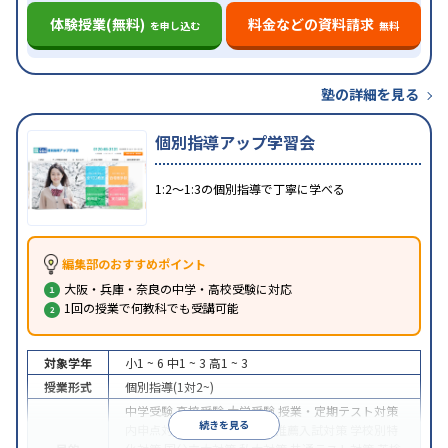
体験授業(無料)
料金などの資料請求
を申し込む
無料
塾の詳細を見る
個別指導アップ学習会
1:2〜1:3の個別指導で丁寧に学べる
編集部のおすすめポイント
大阪・兵庫・奈良の中学・高校受験に対応
1回の授業で何教科でも受講可能
対象学年
小1 ~ 6
中1 ~ 3
高1 ~ 3
授業形式
個別指導(1対2~)
中学受験
高校受験
大学受験
授業・定期テスト対策
続きを見る
内申点対策
学習習慣の定着
推薦入試対策
学校別特