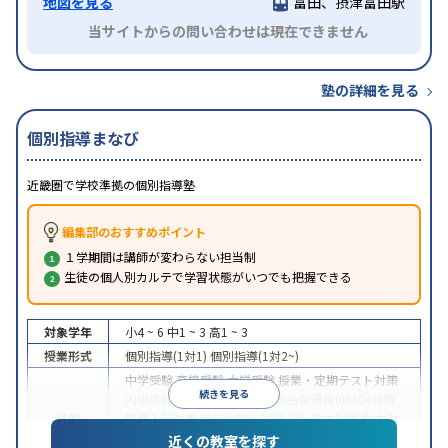
地図を見る
富田、摂津富田駅
当サイトからの問い合わせは現在できません
塾の詳細を見る
個別指導まなび
近畿圏で学校準拠の個別指導塾
編集部のおすすめポイント
１学期間は講師が変わらない担当制
生徒の個人別カルテで学習状態がいつでも把握できる
対象学年
小4 ~ 6
中1 ~ 3
高1 ~ 3
授業形式
個別指導(1対1)
個別指導(1対2~)
中学受験
高校受験
大学受験
授業・定期テスト対策
続きを見る
内申点対策
学習習慣の定着
総合型選抜(旧AO)対策
目的
推薦入試対策
学校別特化対策
国公立大対策
私大対
策
共通テスト対策
英検(英語検定)対策
漢検(漢字検
近くの教室を探す