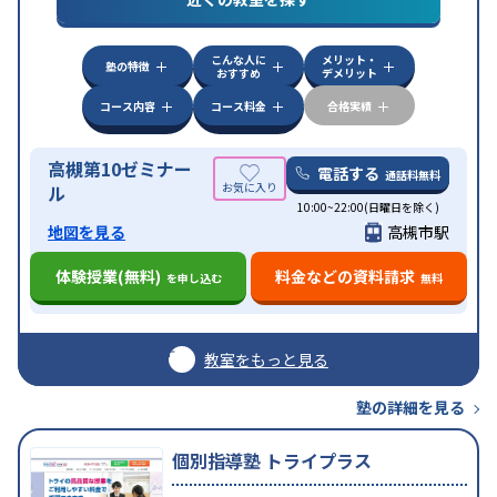
学特化対策
その他科目別特化対策
中高一貫校生に対応
授業の振替可能
不登校生に対
特徴
こんな人に
メリット・
応
季節講習のみの受講可
自習室あり
塾の特徴
おすすめ
デメリット
コース内容
コース料金
合格実績
高槻第10ゼミナー
電話する
通話料無料
ル
10:00~22:00(日曜日を除く)
地図を見る
高槻市駅
体験授業(無料)
料金などの資料請求
を申し込む
無料
教室をもっと見る
塾の詳細を見る
個別指導塾 トライプラス