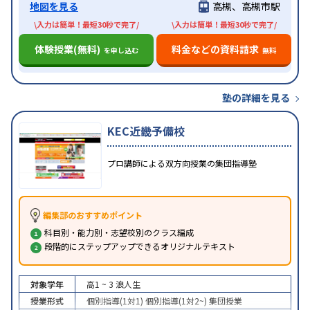
地図を見る
高槻、高槻市駅
\入力は簡単！最短30秒で完了/
\入力は簡単！最短30秒で完了/
体験授業(無料)
料金などの資料請求
を申し込む
無料
塾の詳細を見る
KEC近畿予備校
プロ講師による双方向授業の集団指導塾
編集部のおすすめポイント
科目別・能力別・志望校別のクラス編成
段階的にステップアップできるオリジナルテキスト
対象学年
高1 ~ 3
浪人生
授業形式
個別指導(1対1)
個別指導(1対2~)
集団授業