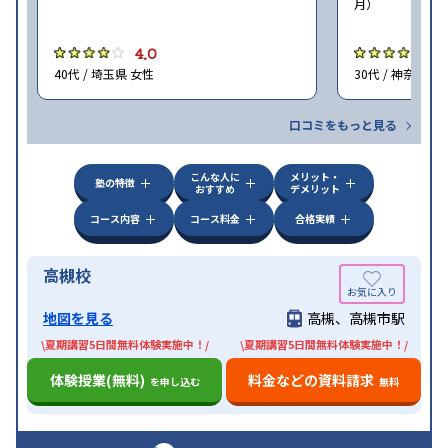
月）
4.0
4
40代 / 埼玉県 女性
30代 / 神奈川県
口コミをもっと見る
こんな人に
メリット・
塾の特徴
おすすめ
デメリット
コース内容
コース料金
合格実績
高槻校
地図を見る
高槻、高槻市駅
\夏期講習5日間無料体験実施中！/
\夏期講習5日間無料体験実施中！/
体験授業(無料)
料金などの資料請求
を申し込む
無料