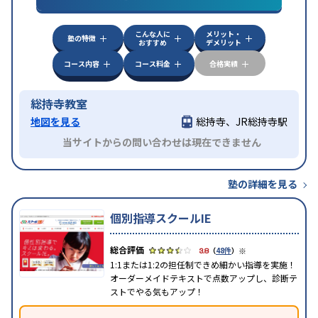
定)対策
中高一貫校生に対応
成績保証制度あり
授業の振替
こんな人に
メリット・
特徴
可能
不登校生に対応
1科目から受講可能
発達障害
塾の特徴
おすすめ
デメリット
の子どもに対応
自習室あり
コース内容
コース料金
合格実績
総持寺教室
地図を見る
総持寺、JR総持寺駅
当サイトからの問い合わせは現在できません
塾の詳細を見る
個別指導スクールIE
※
3.8
（
48件
）
1:1または1:2の担任制できめ細かい指導を実施！
オーダーメイドテキストで点数アップし、診断テ
ストでやる気もアップ！