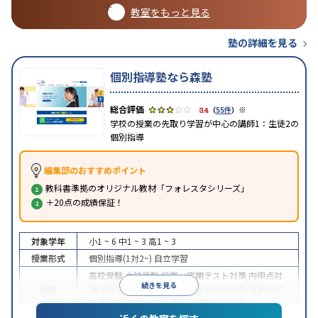
教室をもっと見る
塾の詳細を見る
個別指導塾なら森塾
※
3.4
（
55件
）
学校の授業の先取り学習が中心の講師1：生徒2の
個別指導
編集部のおすすめポイント
教科書準拠のオリジナル教材「フォレスタシリーズ」
＋20点の成績保証！
対象学年
小1 ~ 6
中1 ~ 3
高1 ~ 3
授業形式
個別指導(1対2~)
自立学習
高校受験
大学受験
授業・定期テスト対策
内申点対
続きを見る
目的
策
学習習慣の定着
総合型選抜(旧AO)対策
推薦入試
対策
学校別特化対策
英検(英語検定)対策