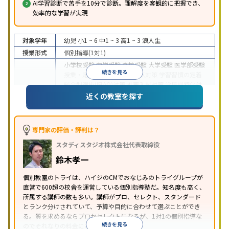
AI学習診断で苦手を10分で診断。理解度を客観的に把握でき、
効率的な学習が実現
対象学年
幼児
小1 ~ 6
中1 ~ 3
高1 ~ 3
浪人生
授業形式
個別指導(1対1)
小学校受験
中学受験
高校受験
大学受験
医学部受験
続きを見る
授業・定期テスト対策
内申点対策
学習習慣の定着
総合型選抜(旧AO)対策
推薦入試対策
学校別特化対
目的
策
国公立大対策
私大対策
共通テスト対策
英検(英
近くの教室を探す
語検定)対策
漢検(漢字検定)対策
数学特化対策
英
語・英会話特化対策
その他科目別特化対策
中高一貫校生に対応
授業の振替可能
不登校生に対
専門家の評価・評判は？
応
学習にPC・タブレットを利用
オンライン対応
1
特徴
スタディスタジオ株式会社代表取締役
科目から受講可能
季節講習のみの受講可
発達障害
の子どもに対応
自習室あり
鈴木孝一
※2023年3月調査。
小学校高学年の個別指導塾アンケート調査方法
を参
個別教室のトライは、ハイジのCMでおなじみのトライグループが
照
直営で600超の校舎を運営している個別指導塾だ。知名度も高く、
所属する講師の数も多い。講師がプロ、セレクト、スタンダード
とランク分けされていて、予算や目的に合わせて選ぶことができ
る。質を求めるならプロかセレクトになるが、1対1の個別指導な
続きを見る
のでそれなりの料金になる。