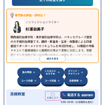
漢検(漢字検定)対策
数学特化対策
その他科目別特化
対策
中高一貫校生に対応
特待生・奨学金制度あり
不登
専門家の評価・評判は？
校生に対応
オンライン対応
1科目から受講可能
季
特徴
ノンフィクションライター
節講習のみの受講可
発達障害の子どもに対応
自習
室あり
杉浦由美子
関西個別指導学院・東京個別指導学院は、ベネッセグループ運営
の大手個別指導塾です。講師・教室長・生徒・保護者による四者
面談でオーダーメイドカリキュラムを年3回作成し、50種超の市販
テキストで基礎補強から難関校対策まで柔軟に対応します。首都
圏ですと校舎数が多いので通いやすく、内容もオーソドックスな
続きを見る
個別指導塾です。学生講師たちが自主的に勉強会などもしてお
り、学生講師の頑張りが目立ちます。
こんな人に
メリット・
塾の特徴
おすすめ
デメリット
コース内容
コース料金
合格実績
高槻教室
電話する
通話料無料
9:00~24:00（土日祝日も含む）