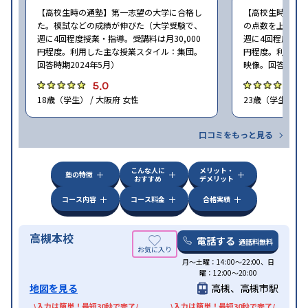
【高校生時の通塾】第一志望の大学に合格し
【高校生時の通
た。模試などの成績が伸びた（大学受験で、
の点数を上げる
週に4回程度授業・指導。受講料は月30,000
週に4回程度授業・
円程度。利用した主な授業スタイル：集団。
円程度。利用し
回答時期2024年5月）
映像。回答時期20
5.0
5
18歳（学生） / 大阪府 女性
23歳（学生） / 
口コミをもっと見る
こんな人に
メリット・
塾の特徴
おすすめ
デメリット
コース内容
コース料金
合格実績
高槻本校
電話する
通話料無料
月〜土曜：14:00〜22:00、日
曜：12:00〜20:00
地図を見る
高槻、高槻市駅
\入力は簡単！最短30秒で完了/
\入力は簡単！最短30秒で完了/