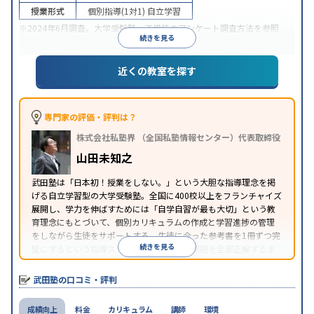
授業形式
個別指導(1対1)
自立学習
※2024年6月調査。
大学受験塾・予備校のアンケート調査方法
を参照
続きを見る
近くの教室を探す
専門家の評価・評判は？
株式会社私塾界 （全国私塾情報センター）代表取締役
山田未知之
武田塾は「日本初！授業をしない。」という大胆な指導理念を掲
げる自立学習型の大学受験塾。全国に400校以上をフランチャイズ
展開し、学力を伸ばすためには「自学自習が最も大切」という教
育理念にもとづいて、個別カリキュラムの作成と学習進捗の管理
をしながら生徒をサポートする。生徒に合った参考書を1冊ずつ完
続きを見る
璧にするという指導スタイルで、参考書の問題を全部正解するま
で繰り返し問題を解くことで偏差値をあげるという手法を取って
いる。
武田塾の口コミ・評判
成績向上
料金
カリキュラム
講師
環境