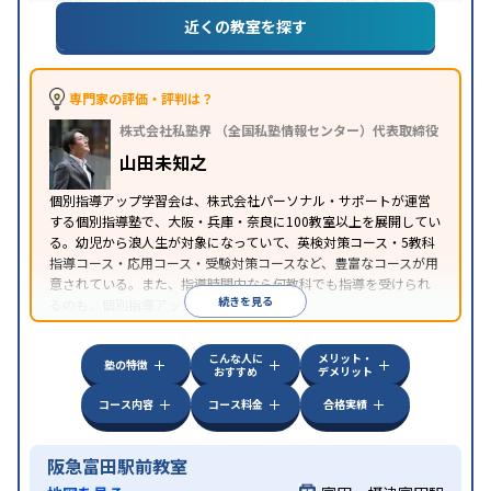
目的
化対策
国公立大対策
私大対策
共通テスト対策
英検
(英語検定)対策
漢検(漢字検定)対策
数学特化対策
英
近くの教室を探す
語・英会話特化対策
その他科目別特化対策
中高一貫校生に対応
授業の振替可能
不登校生に対
特徴
応
オンライン対応
1科目から受講可能
発達障害の
専門家の評価・評判は？
子どもに対応
自習室あり
株式会社私塾界 （全国私塾情報センター）代表取締役
山田未知之
個別指導アップ学習会は、株式会社パーソナル・サポートが運営
する個別指導塾で、大阪・兵庫・奈良に100教室以上を展開してい
る。幼児から浪人生が対象になっていて、英検対策コース・5教科
指導コース・応用コース・受験対策コースなど、豊富なコースが用
意されている。また、指導時間内なら何教科でも指導を受けられ
続きを見る
るのも、個別指導アップ学習会の特徴。
こんな人に
メリット・
塾の特徴
おすすめ
デメリット
コース内容
コース料金
合格実績
阪急富田駅前教室