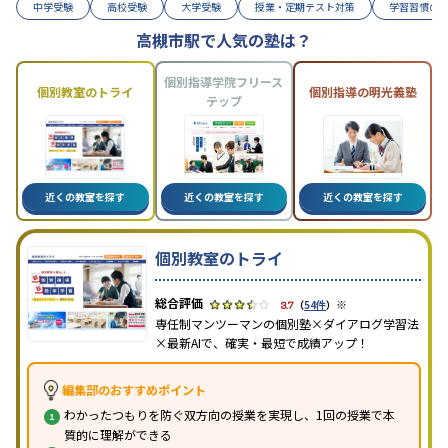
中学受験
高校受験
大学受験
授業・定期テスト対策
学習習慣の
高槻市駅で人気の塾は？
個別指導学院フリース
個別教室のトライ
個別指導の明光義塾
テップ
近くの教室を探す
近くの教室を探す
近くの教室を探す
個別教室のトライ
※
3.7
（
54件
）
専任制マンツーマンの個別塾×ダイアログ学習法
×最新AIで、確実・最短で成績アップ！
編集部のおすすめポイント
わかったつもりを防ぐ双方向の授業を実現し、1回の授業で本
質的に理解ができる