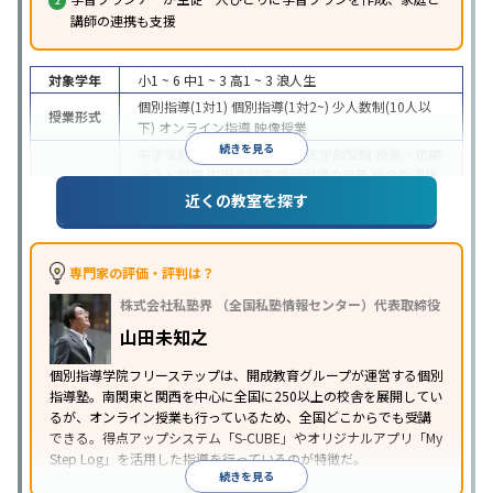
講師の連携も支援
対象学年
小1 ~ 6
中1 ~ 3
高1 ~ 3
浪人生
個別指導(1対1)
個別指導(1対2~)
少人数制(10人以
授業形式
下)
オンライン指導
映像授業
続きを見る
中学受験
高校受験
大学受験
医学部受験
授業・定期
テスト対策
内申点対策
学習習慣の定着
総合型選抜
(旧AO)対策
推薦入試対策
学校別特化対策
国公立大
近くの教室を探す
目的
対策
私大対策
共通テスト対策
英検(英語検定)対策
漢検(漢字検定)対策
数学特化対策
英語・英会話特化
対策
その他科目別特化対策
専門家の評価・評判は？
中高一貫校生に対応
特待生・奨学金制度あり
成績
株式会社私塾界 （全国私塾情報センター）代表取締役
保証制度あり
授業の振替可能
学習にPC・タブレッ
特徴
トを利用
オンライン対応
1科目から受講可能
季節
山田未知之
講習のみの受講可
自習室あり
個別指導学院フリーステップは、開成教育グループが運営する個別
指導塾。南関東と関西を中心に全国に250以上の校舎を展開してい
るが、オンライン授業も行っているため、全国どこからでも受講
できる。得点アップシステム「S-CUBE」やオリジナルアプリ「My
Step Log」を活用した指導を行っているのが特徴だ。
続きを見る