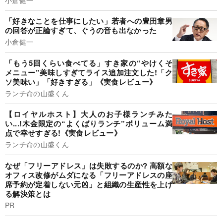
「好きなことを仕事にしたい」若者への豊田章男
の回答が正論すぎて、ぐうの音も出なかった
小倉健一
「もう5回くらい食べてる」すき家の“やけくそ
メニュー”美味しすぎてライス追加注文した!「ク
ソ美味い」「好きすぎる」《実食レビュー》
ランチ命の山盛くん
【ロイヤルホスト】大人のお子様ランチみた
い...!木金限定の“よくばりランチ”ボリューム満
点で幸せすぎる!《実食レビュー》
ランチ命の山盛くん
なぜ「フリーアドレス」は失敗するのか? 高額な
オフィス改修がムダになる「フリーアドレスの座
席予約が定着しない元凶」と組織の生産性を上げ
る解決策とは
PR