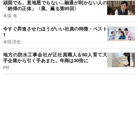
頑固でも、意地悪でもない...融通が利かない人の
「納得の正体」〈風、薫る第95回〉
木俣 冬
今すぐ昇進させたほうがいい社員の特徴・ベスト
1
本田淳也
地方の防水工事会社が正社員職人を60人育て大
手企業から引く手あまた。年商は30倍に
PR