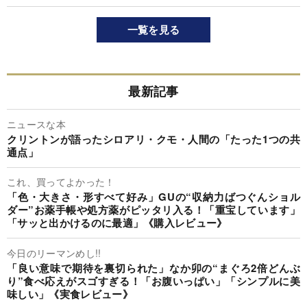
一覧を見る
最新記事
ニュースな本
クリントンが語ったシロアリ・クモ・人間の「たった1つの共
通点」
これ、買ってよかった！
「色・大きさ・形すべて好み」GUの“収納力ばつぐんショル
ダー”お薬手帳や処方薬がピッタリ入る！「重宝しています」
「サッと出かけるのに最適」《購入レビュー》
今日のリーマンめし!!
「良い意味で期待を裏切られた」なか卯の“まぐろ2倍どんぶ
り”食べ応えがスゴすぎる！「お腹いっぱい」「シンプルに美
味しい」《実食レビュー》