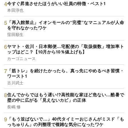
今すぐ昇進させたほうがいい社員の特徴・ベスト1
本田淳也
「再入館禁止」イオンモールの“完璧”なマニュアルが人命
を守れなかったワケ
窪田順生
ヤマト・佐川・日本郵便…宅配便の「取扱個数」増加率ト
ップはどこ？【10月から10％値上げも】
カーゴニュース
「筋トレ」を続けたかったら、真っ先にやめるべき習慣・
ワースト1
古川武士
住んでからではもう遅い!?高性能な家ほど危ない…酷暑で
壁の中に広がる「見えないカビ」の正体
長嶋 修
「もう並ばないで…」40代タイミーおじさんがミスド「も
っちゅりん」の列整理で複雑な気分になったワケ