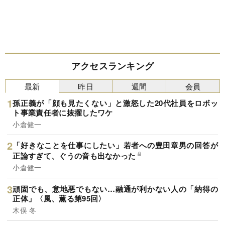
アクセスランキング
最新
昨日
週間
会員
孫正義が「顔も見たくない」と激怒した20代社員をロボッ
ト事業責任者に抜擢したワケ
小倉健一
「好きなことを仕事にしたい」若者への豊田章男の回答が
正論すぎて、ぐうの音も出なかった
小倉健一
頑固でも、意地悪でもない…融通が利かない人の「納得の
正体」〈風、薫る第95回〉
木俣 冬