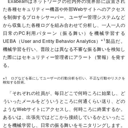
Exabeamはネットワークの社内外の境界部に設置され
た各種セキュリティー機器や外部Webサイトへのアクセス
を制御するプロキシサーバー、ユーザー管理システムなど
から収集した各種ログを組み合わせて分析し、一人一人の
日常のPC利用パターン（振る舞い）を機械学習する
※1
UEBA（User and Entity Behavior Analytics）
製品だ。
機械学習を行い、普段とは異なる不審な振る舞いを検知し
た際にはセキュリティー管理者にアラート（警報）を発す
る。
※1 ログなどを基にしてユーザーの行動分析を行い、不正な行動やリスクを
検知する技術。
「それぞれの社員が、毎日どこで何時ころに始業し、ど
ういったメールをどういうところに何通くらい送り、どの
ようなWebサイトにアクセスし、何時ころに終業するか。
あるいは、出張先ではどこから接続しているかといったこ
とを機械学習し、日常の振る舞いをモニタリングします。