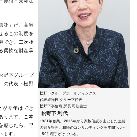
・修繕・売却な
信託」だ。高齢
せるこの制度を
避でき、二次相
る柔軟な財産承
松野下グループ
）の代表・松野
松野下グループホールディングス
代表取締役 グループ代表
松野下事務所 所長 司法書士
とが今年はでき
松野下 利代
あります。ご本
1981年創業。2016年から家族信託を主とした生前
を感じたら、早
の財産管理、相続のコンサルティングを年間100～
います」
150件程手がけている。