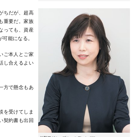
がちだが、超高
も重要だ。家族
なっても、資産
が可能になる。
いご本人とご家
話し合えるよい
）
一方で懸念もあ
談を受けてしま
い契約書も出回