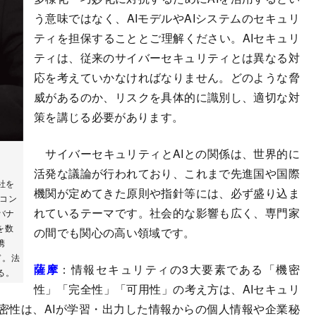
う意味ではなく、AIモデルやAIシステムのセキュリ
ティを担保することとご理解ください。AIセキュリ
ティは、従来のサイバーセキュリティとは異なる対
応を考えていかなければなりません。どのような脅
威があるのか、リスクを具体的に識別し、適切な対
策を講じる必要があります。
サイバーセキュリティとAIとの関係は、世界的に
活発な議論が行われており、これまで先進国や国際
社を
機関が定めてきた原則や指針等には、必ず盛り込ま
Gコン
れているテーマです。社会的な影響も広く、専門家
バナ
を数
の間でも関心の高い領域です。
携
ド。法
薩摩
：情報セキュリティの3大要素である「機密
る。
性」「完全性」「可用性」の考え方は、AIセキュリ
密性は、AIが学習・出力した情報からの個人情報や企業秘