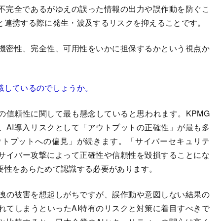
が不完全であるがゆえの誤った情報の出力や誤作動を防ぐこ
ムと連携する際に発生・波及するリスクを抑えることです。
機密性、完全性、可用性をいかに担保するかという視点か
識しているのでしょうか。
ムの信頼性に関して最も懸念していると思われます。KPMG
、AI導入リスクとして「アウトプットの正確性」が最も多
ウトプットへの偏見」が続きます。「サイバーセキュリテ
サイバー攻撃によって正確性や信頼性を毀損することにな
重要性をあらためて認識する必要があります。
洩の被害を想起しがちですが、誤作動や意図しない結果の
れてしまうといったAI特有のリスクと対策に着目すべきで