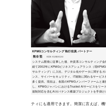
KPMGコンサルティング 執行役員 パートナー
熊谷 堅
KEN KUMAGAI
システム開発に従事した後、外資系コンサルティング会
経て2002年にKPMGビジネスアシュアランス（現KPM
サルティング）に入社。デジタル化やデータに関するガ
ンス、サイバーセキュリティ、IT統制に関わるサービス
多く提供。現在は、各国のKPMGメンバーファームと連
し、KPMGジャパンにおけるTrusted AIサービスをリー
規制対応を含むAIガバナンス構築プロジェクトを手掛け
ティにも適用できます。簡潔に言えば、機