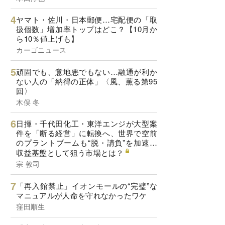
ヤマト・佐川・日本郵便…宅配便の「取
扱個数」増加率トップはどこ？【10月か
ら10％値上げも】
カーゴニュース
頑固でも、意地悪でもない…融通が利か
ない人の「納得の正体」〈風、薫る第95
回〉
木俣 冬
日揮・千代田化工・東洋エンジが大型案
件を「断る経営」に転換へ、世界で空前
のプラントブームも“脱・請負”を加速…
収益基盤として狙う市場とは？
宗 敦司
「再入館禁止」イオンモールの“完璧”な
マニュアルが人命を守れなかったワケ
窪田順生