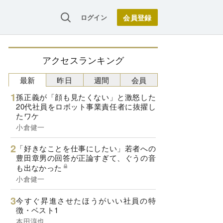
ログイン
アクセスランキング
最新
昨日
週間
会員
孫正義が「顔も見たくない」と激怒した
20代社員をロボット事業責任者に抜擢し
たワケ
小倉健一
「好きなことを仕事にしたい」若者への
豊田章男の回答が正論すぎて、ぐうの音
も出なかった
小倉健一
今すぐ昇進させたほうがいい社員の特
徴・ベスト1
本田淳也