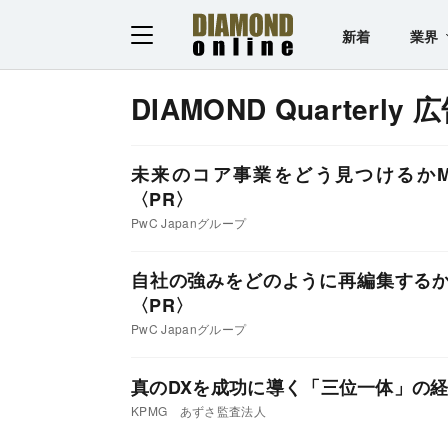
新着
業界
DIAMOND Quarterly
未来のコア事業をどう見つけるか
PwC Japanグループ
自社の強みをどのように再編集する
PwC Japanグループ
真のDXを成功に導く「三位一体」の
KPMG あずさ監査法人