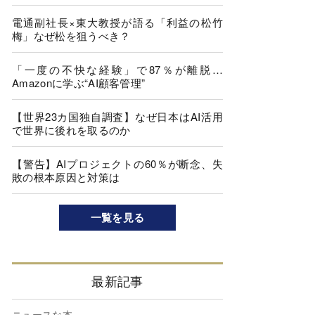
電通副社長×東大教授が語る「利益の松竹
梅」なぜ松を狙うべき？
「一度の不快な経験」で87％が離脱…
Amazonに学ぶ“AI顧客管理”
【世界23カ国独自調査】なぜ日本はAI活用
で世界に後れを取るのか
【警告】AIプロジェクトの60％が断念、失
敗の根本原因と対策は
一覧を見る
最新記事
ニュースな本