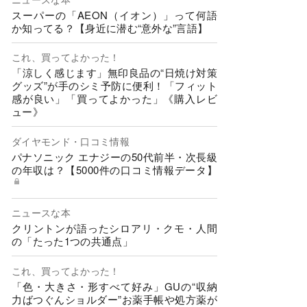
スーパーの「AEON（イオン）」って何語
か知ってる？【身近に潜む“意外な”言語】
これ、買ってよかった！
「涼しく感じます」無印良品の“日焼け対策
グッズ”が手のシミ予防に便利！「フィット
感が良い」「買ってよかった」《購入レビ
ュー》
ダイヤモンド・口コミ情報
パナソニック エナジーの50代前半・次長級
の年収は？【5000件の口コミ情報データ】
ニュースな本
クリントンが語ったシロアリ・クモ・人間
の「たった1つの共通点」
これ、買ってよかった！
「色・大きさ・形すべて好み」GUの“収納
力ばつぐんショルダー”お薬手帳や処方薬が