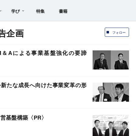
学び
特集
書籍
 広告企画
フォロー
M＆Aによる事業基盤強化の要諦
か新たな成長へ向けた事業変革の形
経営基盤構築