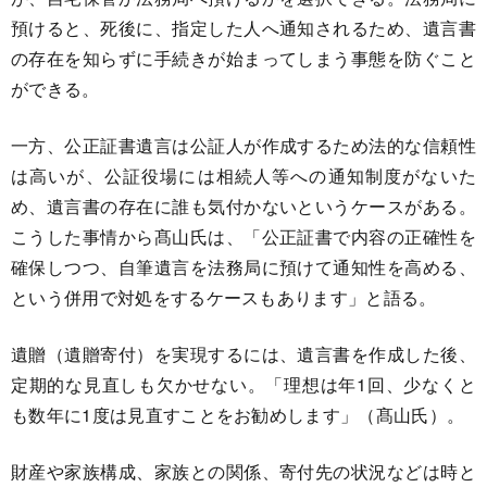
預けると、死後に、指定した人へ通知されるため、遺言書
の存在を知らずに手続きが始まってしまう事態を防ぐこと
ができる。
一方、公正証書遺言は公証人が作成するため法的な信頼性
は高いが、公証役場には相続人等への通知制度がないた
め、遺言書の存在に誰も気付かないというケースがある。
こうした事情から髙山氏は、「公正証書で内容の正確性を
確保しつつ、自筆遺言を法務局に預けて通知性を高める、
という併用で対処をするケースもあります」と語る。
遺贈（遺贈寄付）を実現するには、遺言書を作成した後、
定期的な見直しも欠かせない。「理想は年1回、少なくと
も数年に1度は見直すことをお勧めします」（髙山氏）。
財産や家族構成、家族との関係、寄付先の状況などは時と