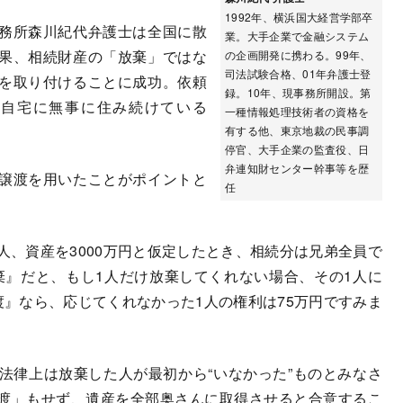
1992年、横浜国大経営学部卒
務所森川紀代弁護士は全国に散
業。大手企業で金融システム
果、相続財産の「放棄」ではな
の企画開発に携わる。99年、
司法試験合格、01年弁護士登
を取り付けることに成功。依頼
録。10年、現事務所開設。第
た自宅に無事に住み続けている
一種情報処理技術者の資格を
有する他、東京地裁の民事調
停官、大手企業の監査役、日
弁連知財センター幹事等を歴
譲渡を用いたことがポイントと
任
人、資産を3000万円と仮定したとき、相続分は兄弟全員で
放棄』だと、もし1人だけ放棄してくれない場合、その1人に
渡』なら、応じてくれなかった1人の権利は75万円ですみま
律上は放棄した人が最初から“いなかった”ものとみなさ
渡」もせず、遺産を全部奥さんに取得させると合意するこ