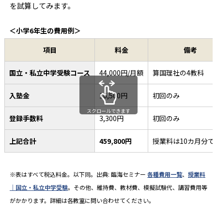
を試算してみます。
＜小学6年生の費用例＞
項目
料金
備考
国立・私立中学受験コース
44,000円/月額
算国理社の4教科
入塾金
16,500円
初回のみ
スクロールできます
登録手数料
3,300円
初回のみ
上記合計
459,800円
授業料は10カ月分で
※表はすべて税込料金。以下同。出典: 臨海セミナー
各種費用一覧
、
授業料
｜国立・私立中学受験
。その他、維持費、教材費、模擬試験代、講習費用等
がかかります。詳細は各教室に問い合わせてください。