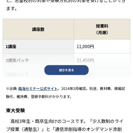
ど、志望校別の対策や受験方式別の対策を受けることができ
ます。
授業料
講座数
（月謝）
1講座
11,000円
2講座パック
21,450円
続きを見る
3講座パック
31,350円
4講座パック
40,150円
※出典:
臨海セミナー公式サイト
。2024年3月確認。別途、教材費、模擬試
験代、維持費、登録手数料がかかります。
5講座パック
47,850円
東大受験
6講座パック
54,450円
高校3年生・既卒生向けのコースです。「少人数制のライ
ブ授業（通塾生）」と「通信添削指導のオンデマンド添削
7講座パック
60,500円