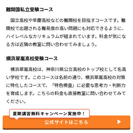
（中学3年生1月〜3月一括）
英数国理社
49,940円
週3回
難関国私立受験コース
国立高校や早慶高校などの難関校を目指すコースです。難
関校で出題される難易度の高い問題にも対応できるように、
ハイレベルなカリキュラムが組まれています。料金が気にな
る方は近隣の教室に問い合わせてみましょう。
横浜翠嵐高校受験コース
横浜翠嵐高校は、神奈川県公立高校のトップ校として名高
い学校です。このコースは名前の通り、横浜翠嵐高校の対策
に特化したコースで、「特色検査」に必要な思考力・判断力
を育成します。こちらの料金も直接教室に問い合わせてみて
ください。
夏期講習無料キャンペーン実施中！
公式サイトはこちら