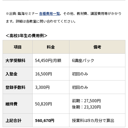
※出典: 臨海セミナー
各種費用一覧
。その他、教材費、講習費用等がかかり
ます。詳細は各教室に問い合わせてください。
＜高校3年生の費用例＞
項目
料金
備考
大学受験科
54,450円/月額
6講座パック
入塾金
16,500円
初回のみ
登録手数料
3,300円
初回のみ
前期：27,500円
維持費
50,820円
後期：23,320円
上記合計
560,670円
授業料は9カ月分で算出