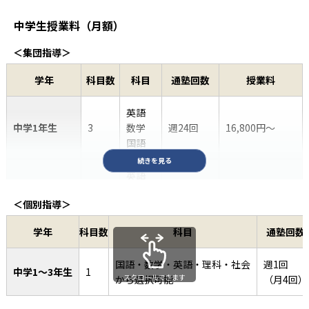
中学生授業料（月額）
＜集団指導＞
学年
科目数
科目
通塾回数
授業料
英語
中学1年生
3
数学
週24回
16,800円〜
国語
続きを見る
英語
数学
＜個別指導＞
中学2年生
5
国語
週3回
22,800円〜
理科
学年
科目数
科目
通塾回数
社会
国語・数学・英語・理科・社会
週1回
英語
中学1〜3年生
1
スクロールできます
から選択可能
（月4回）
数学
中学3年生
5
国語
週3回
25,200円〜