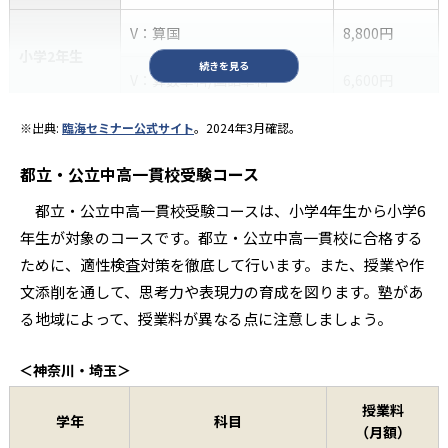
（1月～3月）
英語・数学+算国復習講座
16,720円
週2回
V：算国
8,800円
小学2年生
続きを見る
V：算数単科/国語単科
6,600円
V：算国理社
11,000円
※出典:
臨海セミナー公式サイト
。2024年3月確認。
都立・公立中高一貫校受験コース
小学3年生
V：算国
8,800円
都立・公立中高一貫校受験コースは、小学4年生から小学6
V：算数単科/国語単科
6,600円
年生が対象のコースです。都立・公立中高一貫校に合格する
ために、適性検査対策を徹底して行います。また、授業や作
α：算国理社
22,000円
文添削を通して、思考力や表現力の育成を図ります。塾があ
V：算国理社
19,800円
る地域によって、授業料が異なる点に注意しましょう。
小学4年生
V：算国
14,850円
＜神奈川・埼玉＞
V：算数単科/国語単科
9,900円
授業料
学年
科目
（月額）