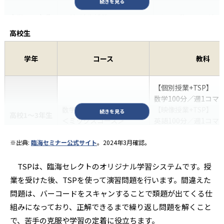
続きを見る
スクロールできます
小学5・6年生
[5科] ミックスコース
算数・国語・英語
中学1〜3年生
[5科] 映像授業＋TSPコース
英語・数学・理科・
高校生
小学5・6年生
[5科] 映像授業＋TSPコース
算数・国語・英語
英語・数学：個別授業
中学1〜3年生
[3科] ミックスコース
国：映像授業+TSP
学年
コース
教科
【中学受験】4教科強化パック
小学5・6年生
算数・国語・理科
ミックスコース
中学1〜3年生
[3科] 映像授業＋TSPコース
英語・数学・国語
【個別授業+TSP】
数学100分／週1コマ
数学強化パック
【映像授業+TSP】
続きを見る
小学3〜6年生
単科
【個別授業+TSP
高校1〜3年生
【個別授業+TSP】
＜ミックスコース＞
英語100分／週1コマ
中学1〜3年生
単科
英語・ 数学
【映像授業】
スクロールできます
理科50分／週1コマ
※出典:
臨海セミナー公式サイト
。2024年3月確認。
小学3〜6年生
1対1リモート50分コース
算数・国語・ 理科
中学1・2年生
1対1リモート50分コース
数学・国語・理科・
TSPは、臨海セレクトのオリジナル学習システムです。授
【個別授業+TSP】
数学100分/週1コマ
業を受けた後、TSPを使って演習問題を行います。間違えた
文理系パック
高校1〜3年生
英語100分/週1コマ
中学3年生
1対1リモート50分コース
数学・国語・理科・
問題は、バーコードをスキャンすることで類題が出てくる仕
＜ミックスコース＞
【映像授業】
組みになっており、正解できるまで繰り返し問題を解くこと
理科50分/週1コマ
中学3年生
で、苦手の克服や学習の定着に役立ちます。