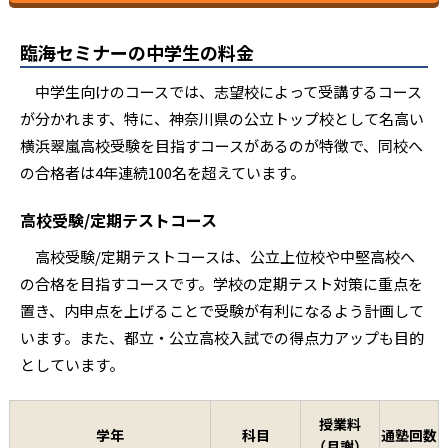
小学6年生
算国
16,500円
臨海セミナーの中学生の料金
算数単科/国語単科
9,900円
中学生向けのコースでは、志望校によって受講するコース
が分かれます、特に、神奈川県の公立トップ校として名高い
横浜翠嵐高校受験を目指すコースがあるのが特徴で、同校へ
の合格者は4年連続100名を超えています。
高校受験/定期テストコース
高校受験/定期テストコースは、公立上位校や中堅高校へ
の合格を目指すコースです。学校の定期テスト対策に重点を
置き、内申点を上げることで受験が有利になるよう計画して
います。また、都立・公立高校入試での得点力アップも目的
としています。
授業料
学年
科目
通塾回数
（月謝）