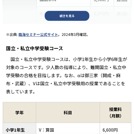
英語単科
2,970円
週1回
続きを見る
小学5年生
算数・国語
8,800円
週2回
※出典:
臨海セミナー公式サイト
。2024年3月確認。
算数・英語
8,910円
週2回
国立・私立中学受験コース
国語・英語
6,930円
週1回
国立・私立中学受験コースは、小学1年生から小学6年生が
対象のコースです。少人数の指導により、難関国立・私立中
算数・国語・英語
11,000円
週2回
学受験の合格を目指します。なお、αは御三家（開成・麻
布・武蔵）、Vは国立・私立中学受験用の授業であることを
英語単科
5,830円
週1回
表しています。
小学6年生
算数・国語
10,120円
週2回
（4月～12月）
授業料
算数・国語・英語
14,740円
週2回
学年
科目
（月額）
英語・数学
14,740円
週2回
小学6年生
小学1年生
V：算国
6,600円