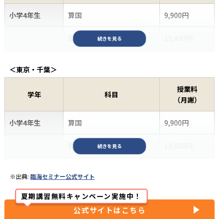
α：算国理社
36,300円
小学4年生
算国
9,900円
小学5年生
V：算国理社
33,880円
算国理社
15,400円
続きを見る
V：算国】
22,330円
小学5年生
算国
12,100円
＜東京・千葉＞
α：算国理社
47,300円
算数単科/国語単科
7,700円
授業料
学年
科目
小学6年生
V：算国理社
44,000円
（月謝）
算国理社
16,500円
V：算国
30,800円
小学4年生
算国
9,900円
小学6年生
算国
13,200円
算国理社
19,800円
続きを見る
算数単科/国語単科
8,800円
小学5年生
算国
14,300円
※出典:
臨海セミナー公式サイト
算数単科/国語単科
8,800円
夏期講習無料キャンペーン実施中！
公式サイトはこちら
算国理社
24,200円