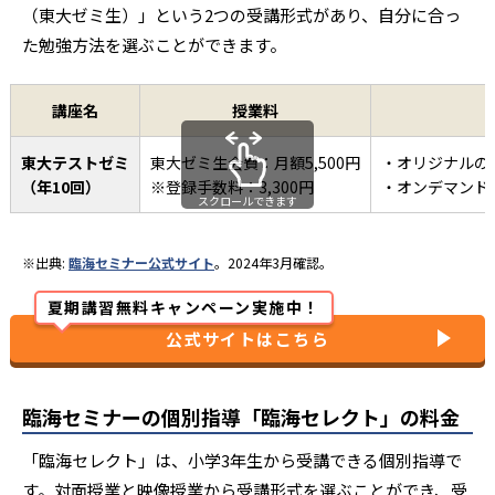
（東大ゼミ生）」という2つの受講形式があり、自分に合っ
8講座パック
66,000円
た勉強方法を選ぶことができます。
講座名
授業料
東大テストゼミ
東大ゼミ生会費：月額5,500円
・オリジナルの
（年10回）
※登録手数料：3,300円
・オンデマンド
スクロールできます
※出典:
臨海セミナー公式サイト
。2024年3月確認。
夏期講習無料キャンペーン実施中！
公式サイトはこちら
臨海セミナーの個別指導「臨海セレクト」の料金
「臨海セレクト」は、小学3年生から受講できる個別指導で
す。対面授業と映像授業から受講形式を選ぶことができ、受