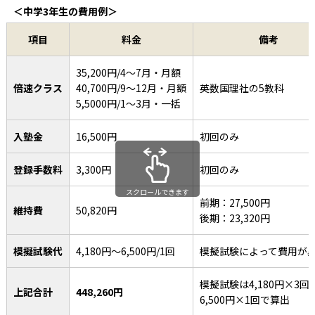
＜中学3年生の費用例＞
項目
料金
備考
35,200円/4〜7月・月額
倍速クラス
40,700円/9〜12月・月額
英数国理社の5教科
5,5000円/1〜3月・一括
入塾金
16,500円
初回のみ
登録手数料
3,300円
初回のみ
スクロールできます
前期：27,500円
維持費
50,820円
後期：23,320円
模擬試験代
4,180円〜6,500円/1回
模擬試験によって費用が
模擬試験は4,180円×3回
上記合計
448,260円
6,500円×1回で算出