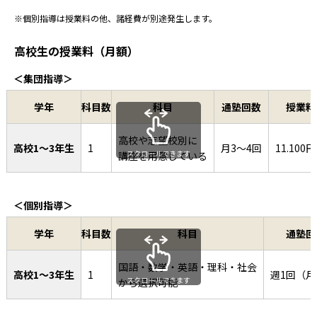
理科
※個別指導は授業料の他、諸経費が別途発生します。
社会
高校生の授業料（月額）
＜集団指導＞
学年
科目数
科目
通塾回数
授業料
高校や志望校別に
高校1〜3年生
1
月3〜4回
11.100
スクロールできます
講座を用意している
＜個別指導＞
学年
科目数
科目
通塾回
国語・数学・英語・理科・社会
高校1〜3年生
1
週1回（月
スクロールできます
から選択可能