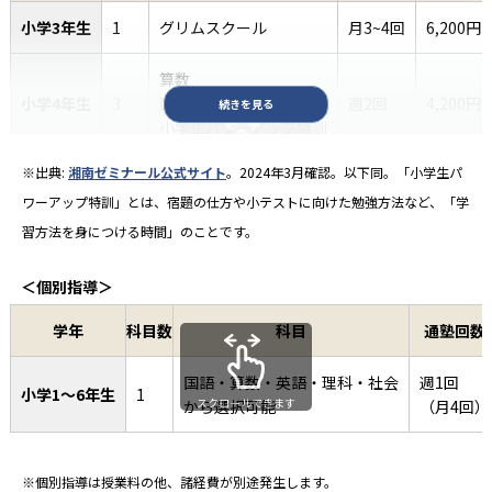
小学3年生
1
グリムスクール
月3~4回
6,200円
算数
小学4年生
3
国語
週2回
4,200円
続きを見る
小学生パワーアップ特訓
※出典:
湘南ゼミナール公式サイト
。2024年3月確認。以下同。「小学生パ
算数
スクロールできます
小学5年生
ワーアップ特訓」とは、宿題の仕⽅や⼩テストに向けた勉強⽅法など、「学
4
国語
週2回
9,000円
小学生パワーアップ特訓
習⽅法を⾝につける時間」のことです。
算数
＜個別指導＞
小学6年生
4
国語/合科目
週2回
9,900円
小学生パワーアップ特訓
学年
科目数
科目
通塾回数
国語・算数・英語・理科・社会
週1回
小学1〜6年生
1
スクロールできます
から選択可能
（月4回）
※個別指導は授業料の他、諸経費が別途発生します。