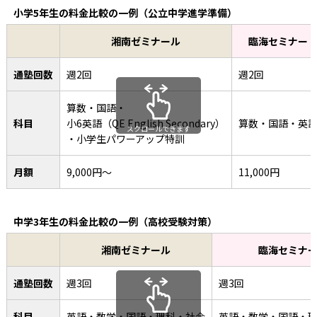
小学5年生の料金比較の一例（公立中学進学準備）
湘南ゼミナール
臨海セミナー
通塾回数
週2回
週2回
算数・国語・
科目
小6英語（QE English Secondary）
算数・国語・英
スクロールできます
・小学生パワーアップ特訓
月額
9,000円〜
11,000円
中学3年生の料金比較の一例（高校受験対策）
湘南ゼミナール
臨海セミナ
通塾回数
週3回
週3回
科目
英語・数学・国語・理科・社会
英語・数学・国語・