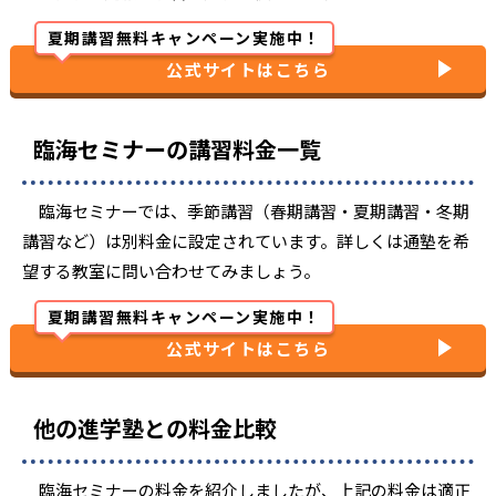
High-Selectコース
5科パック
（神奈川県）
【映像授業+TSP】
夏期講習無料キャンペーン実施中！
数学100分/週1コマ
理系映像パック
中学3年生
公式サイトはこちら
高校1〜3年生
英語100分/週1コマ
High-Selectコース
3科パック
＜映像授業+TSPコース＞
（神奈川県）
【映像授業】
理科50分/週1コマ
中学3年生
臨海セミナーの講習料金一覧
High-Selectコース
模試対策のみ
（神奈川県）
【個別授業+TSP】
スクロールできます
英語100分/週1コマ
文系英語強化パック
臨海セミナーでは、季節講習（春期講習・夏期講習・冬期
高校1〜3年生
【映像授業】
＜ミックスコース＞
講習など）は別料金に設定されています。詳しくは通塾を希
社会100分／週1コマ
国語50分／週1コマ
望する教室に問い合わせてみましょう。
夏期講習無料キャンペーン実施中！
【映像授業+TSP】
英語100分/週1コマ
公式サイトはこちら
文系映像パック
高校1〜3年生
【映像授業】
＜映像授業＋TSPコース＞
社会100分/週1コマ
国語50分/週1コマ
他の進学塾との料金比較
【個別授業+TSP】
高校1〜3年生
単科
臨海セミナーの料金を紹介しましたが、上記の料金は適正
英語・数学