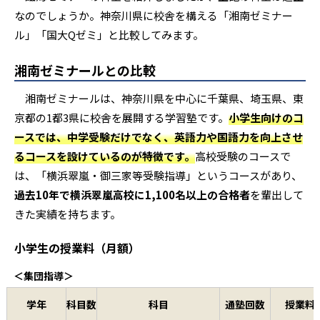
なのでしょうか。神奈川県に校舎を構える「湘南ゼミナー
ル」「国大Qゼミ」と比較してみます。
高校1・2年生
1対1リモート50分コース
数学・国語・理科・社
湘南ゼミナールとの比較
高校3年生
1対1リモート50分コース
数学・国語・理科・社
湘南ゼミナールは、神奈川県を中心に千葉県、埼玉県、東
京都の1都3県に校舎を展開する学習塾です。
小学生向けのコ
ースでは、中学受験だけでなく、英語力や国語力を向上させ
るコースを設けているのが特徴です。
高校受験のコースで
は、「横浜翠嵐・御三家等受験指導」というコースがあり、
過去10年で横浜翠嵐高校に1,100名以上の合格者
を輩出して
きた実績を持ちます。
小学生の授業料（月額）
＜集団指導＞
学年
科目数
科目
通塾回数
授業料