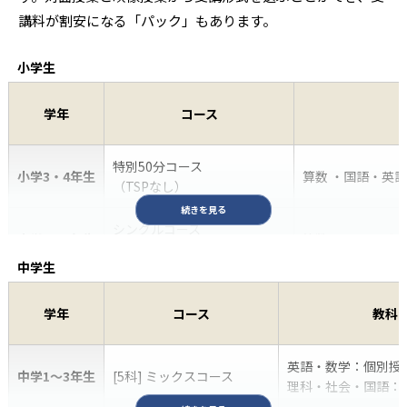
講料が割安になる「パック」もあります。
小学生
学年
コース
特別50分コース
小学3・4年生
算数 ・国語・英
（TSPなし）
続きを見る
シングルコース
小学5・6年生
算数 ・ 国語 ・ 理
（TSPなし）
中学生
小学4〜6年生
[3科] ミックスコース
算数・国語・英語
学年
コース
教科
算数・国語・英語
小学4〜6年生
[3科] 映像授業＋TSPコース
英語・数学：個別授業
※小4のTSPはあ
中学1〜3年生
[5科] ミックスコース
理科・社会・国語：映