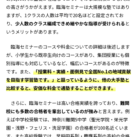
の高さがうかがえます。臨海セミナーは大規模な塾ではあり
ますが、1クラスの人数は平均で20名ほどと設定されてお
り、
少人数のクラス編成できめ細やかな指導が受けられる
と
いうメリットがあります。
臨海セミナーのコースや料金についての詳細は後述します
が、小学生から既卒生向けのコースがあり、集団授業にも個
別指導にも対応しているなど、幅広いコースがあるのが特徴
です。また、
「授業料・実績・面倒見で全国No.1の地域貢献
を目指す学習塾です。」と謳っているように、他の大手塾と
比較すると、安価な料金で通塾することができます。
さらに、臨海セミナーは高い合格実績を誇っており、
難関
校にも多数の合格者を輩出しているのが強み
と言えます。例
えば中学校受験では、神奈川難関5中学（聖光学院・栄光学
園・浅野・フェリス・洗足学園）の合格者が100名近くいま
す。また高校受験では、早稲田系列・慶應系列の高校の合格