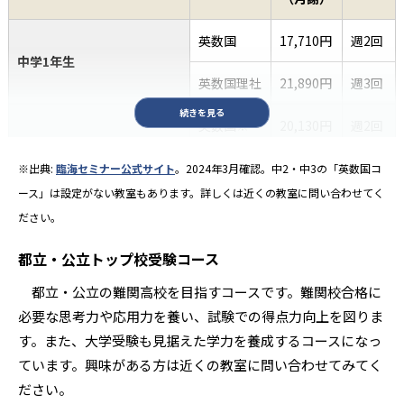
英数国
17,710円
週2回
中学1年生
英数国理社
21,890円
週3回
続きを見る
英数国※
20,130円
週2回
中学2年生
英数国理社
24,750円
週3回
※出典:
臨海セミナー公式サイト
。2024年3月確認。中2・中3の「英数国コ
ース」は設定がない教室もあります。詳しくは近くの教室に問い合わせてく
英数国※
22,330円
週2回
ださい。
中学3年生
（4月～7月）
英数国理社
27,060円
週3回
都立・公立トップ校受験コース
都立・公立の難関高校を目指すコースです。難関校合格に
英数国※
24,200円
週2回
中学3年生
必要な思考力や応用力を養い、試験での得点力向上を図りま
（9月～12月）
英数国理社
29,700円
週3回
す。また、大学受験も見据えた学力を養成するコースになっ
ています。興味がある方は近くの教室に問い合わせてみてく
英数国
38,060円
週2回
ださい。
入試直前 最終特訓講座