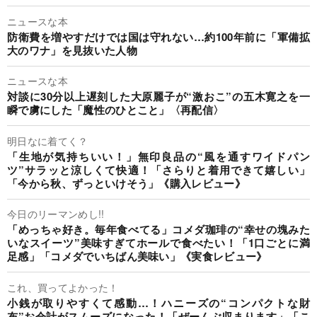
ニュースな本
防衛費を増やすだけでは国は守れない…約100年前に「軍備拡
大のワナ」を見抜いた人物
ニュースな本
対談に30分以上遅刻した大原麗子が“激おこ”の五木寛之を一
瞬で虜にした「魔性のひとこと」〈再配信〉
明日なに着てく？
「生地が気持ちいい！」無印良品の“風を通すワイドパン
ツ”サラッと涼しくて快適！「さらりと着用できて嬉しい」
「今から秋、ずっといけそう」《購入レビュー》
今日のリーマンめし!!
「めっちゃ好き。毎年食べてる」コメダ珈琲の“幸せの塊みた
いなスイーツ”美味すぎてホールで食べたい！「1口ごとに満
足感」「コメダでいちばん美味い」《実食レビュー》
これ、買ってよかった！
小銭が取りやすくて感動…！ハニーズの“コンパクトな財
布”お会計がスムーズになった！「ぜーんぶ収まります」「こ