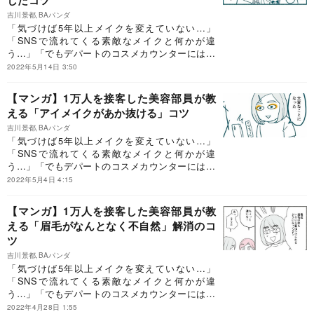
したコツ
吉川景都,BAパンダ
「気づけば5年以上メイクを変えていない…」
「SNSで流れてくる素敵なメイクと何かが違
う…」「でもデパートのコスメカウンターには行
きづらい…」メイクに違和感を抱えつつ、つい時
2022年5月14日 3:50
間がない日々に追われ「今日はまあこれでいい
か！」とやり過ごしているーー『メイクがなんと
【マンガ】1万人を接客した美容部員が教
なく変なので友達の美容部員にコツを全部聞いて
える「アイメイクがあか抜ける」コツ
みた』の著者で、マンガ家の吉川景都さんもそう
した一人でした。本書はアラフォーになり「顔面
吉川景都,BAパンダ
「気づけば5年以上メイクを変えていない…」
迷子状態」だった吉川さんが、小学校からの幼な
「SNSで流れてくる素敵なメイクと何かが違
じみで現役美容部員のBAパンダさんに、たまた
う…」「でもデパートのコスメカウンターには行
ま悩みを打ち明けたことがきっかけで生まれた一
きづらい…」メイクに違和感を抱えつつ、つい時
冊です。二人の楽しいやりとりと、BAパンダさ
2022年5月4日 4:15
間がない日々に追われ「今日はまあこれでいい
んが教える目からウロコのメイクテクニックが話
か！」とやり過ごしているーー『メイクがなんと
題となり、マンガはTwitterで累計70万いいね！を
【マンガ】1万人を接客した美容部員が教
なく変なので友達の美容部員にコツを全部聞いて
獲得。「メイクをこんなふうに、友達に教えてほ
える「眉毛がなんとなく不自然」解消のコ
みた』の著者で、マンガ家の吉川景都さんもそう
しかった！」「まさに求めていた本！」と大反響
ツ
した一人でした。本書はアラフォーになり「顔面
が寄せられています。この連載では、本書から特
迷子状態」だった吉川さんが、小学校からの幼な
別に内容を抜粋して紹介します。
吉川景都,BAパンダ
じみで現役美容部員のBAパンダさんに、たまた
「気づけば5年以上メイクを変えていない…」
ま悩みを打ち明けたことがきっかけで生まれた一
「SNSで流れてくる素敵なメイクと何かが違
冊です。二人の楽しいやりとりと、BAパンダさ
う…」「でもデパートのコスメカウンターには行
んが教える目からウロコのメイクテクニックが話
きづらい…」メイクに違和感を抱えつつ、つい時
2022年4月28日 1:55