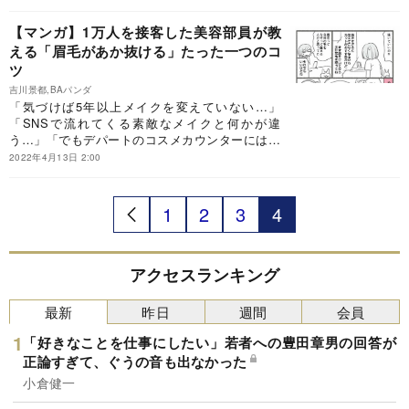
題となり、マンガはTwitterで累計70万いいね！を
間がない日々に追われ「今日はまあこれでいい
獲得。「メイクをこんなふうに、友達に教えてほ
か！」とやり過ごしているーー『メイクがなんと
【マンガ】1万人を接客した美容部員が教
しかった！」「まさに求めていた本！」と大反響
なく変なので友達の美容部員にコツを全部聞いて
える「眉毛があか抜ける」たった一つのコ
が寄せられています。この連載では、本書から特
みた』の著者で、マンガ家の吉川景都さんもそう
ツ
別に内容を抜粋して紹介します。
した一人でした。本書はアラフォーになり「顔面
迷子状態」だった吉川さんが、小学校からの幼な
吉川景都,BAパンダ
じみで現役美容部員のBAパンダさんに、たまた
「気づけば5年以上メイクを変えていない…」
ま悩みを打ち明けたことがきっかけで生まれた一
「SNSで流れてくる素敵なメイクと何かが違
冊です。二人の楽しいやりとりと、BAパンダさ
う…」「でもデパートのコスメカウンターには行
んが教える目からウロコのメイクテクニックが話
きづらい…」メイクに違和感を抱えつつ、つい時
2022年4月13日 2:00
題となり、マンガはTwitterで累計70万いいね！を
間がない日々に追われ「今日はまあこれでいい
獲得。「メイクをこんなふうに、友達に教えてほ
か！」とやり過ごしているーー『メイクがなんと
しかった！」「まさに求めていた本！」と大反響
なく変なので友達の美容部員にコツを全部聞いて
1
2
3
4
が寄せられています。この連載では、本書から特
みた』の著者で、マンガ家の吉川景都さんもそう
別に内容を抜粋して紹介します。
した一人でした。本書はアラフォーになり「顔面
迷子状態」だった吉川さんが、小学校からの幼な
じみで現役美容部員のBAパンダさんに、たまた
アクセスランキング
ま悩みを打ち明けたことがきっかけで生まれた一
冊です。二人の楽しいやりとりと、BAパンダさ
最新
昨日
週間
会員
んが教える目からウロコのメイクテクニックが話
題となり、マンガはTwitterで累計70万いいね！を
「好きなことを仕事にしたい」若者への豊田章男の回答が
獲得。「メイクをこんなふうに、友達に教えてほ
正論すぎて、ぐうの音も出なかった
しかった！」「まさに求めていた本！」と大反響
小倉健一
が寄せられています。この連載では、本書から特
別に内容を抜粋して紹介します。