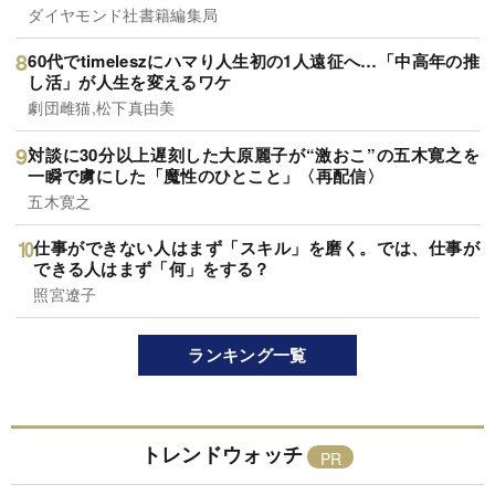
ダイヤモンド社書籍編集局
60代でtimeleszにハマり人生初の1人遠征へ…「中高年の推
し活」が人生を変えるワケ
劇団雌猫,松下真由美
対談に30分以上遅刻した大原麗子が“激おこ”の五木寛之を
一瞬で虜にした「魔性のひとこと」〈再配信〉
五木寛之
仕事ができない人はまず「スキル」を磨く。では、仕事が
できる人はまず「何」をする？
照宮遼子
ランキング一覧
トレンドウォッチ