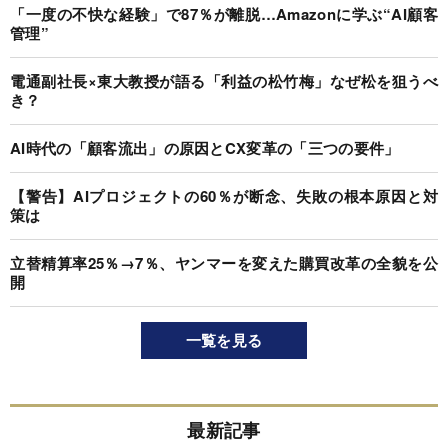
「一度の不快な経験」で87％が離脱…Amazonに学ぶ“AI顧客
管理”
電通副社長×東大教授が語る「利益の松竹梅」なぜ松を狙うべ
き？
AI時代の「顧客流出」の原因とCX変革の「三つの要件」
【警告】AIプロジェクトの60％が断念、失敗の根本原因と対
策は
立替精算率25％→7％、ヤンマーを変えた購買改革の全貌を公
開
一覧を見る
最新記事