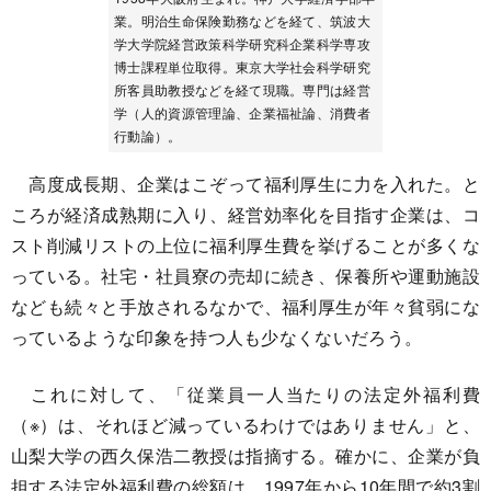
業。明治生命保険勤務などを経て、筑波大
学大学院経営政策科学研究科企業科学専攻
博士課程単位取得。東京大学社会科学研究
所客員助教授などを経て現職。専門は経営
学（人的資源管理論、企業福祉論、消費者
行動論）。
高度成長期、企業はこぞって福利厚生に力を入れた。と
ころが経済成熟期に入り、経営効率化を目指す企業は、コ
スト削減リストの上位に福利厚生費を挙げることが多くな
っている。社宅・社員寮の売却に続き、保養所や運動施設
なども続々と手放されるなかで、福利厚生が年々貧弱にな
っているような印象を持つ人も少なくないだろう。
これに対して、「従業員一人当たりの法定外福利費
（※）は、それほど減っているわけではありません」と、
山梨大学の西久保浩二教授は指摘する。確かに、企業が負
担する法定外福利費の総額は、1997年から10年間で約3割