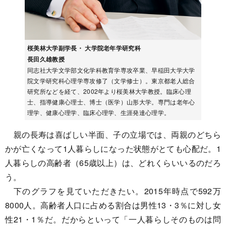
桜美林大学副学長・ 大学院老年学研究科
長田久雄教授
同志社大学文学部文化学科教育学専攻卒業、早稲田大学大学
院文学研究科心理学専攻修了（文学修士）。東京都老人総合
研究所などを経て、2002年より桜美林大学教授。臨床心理
士、指導健康心理士、博士（医学）山形大学。専門は老年心
理学、健康心理学、臨床心理学、生涯発達心理学。
​ 親の長寿は喜ばしい半面、子の立場では、両親のどちら
かが亡くなって1人暮らしになった状態がとても心配だ。1
人暮らしの高齢者（65歳以上）は、どれくらいいるのだろ
う。
下のグラフを見ていただきたい。2015年時点で592万
8000人。高齢者人口に占める割合は男性13・3％に対し女
性21・1％だ。だからといって「一人暮らしそのものは問