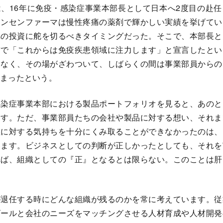
、16年に免疫・感染症事業本部長として日本へ2度目の赴任
ヤンセンファーマは慢性疼痛の薬剤で輝かしい実績を挙げてい
への投資に舵を切るべきタイミングだった。そこで、本部長と
前で「これからは免疫疾患領域に注力します」と宣言したとい
くなく、その場がざわついて、しばらくの間は事業部員からの
まったという。
感染症事業本部における製品ポートフォリオを見ると、あのと
ます。ただ、事業部員たちの会社や製品に対する想い、それま
性に対する気持ちを十分にくみ取ることができなかったのは、
います。ビジネスとしての判断が正しかったとしても、それを
れば、組織としての『正』となるとは限らない。このことは肝
退任する時にどんな組織が残るのかを常に考えています。従
ゴールと会社のニーズをマッチングさせる人材育成や人材開発