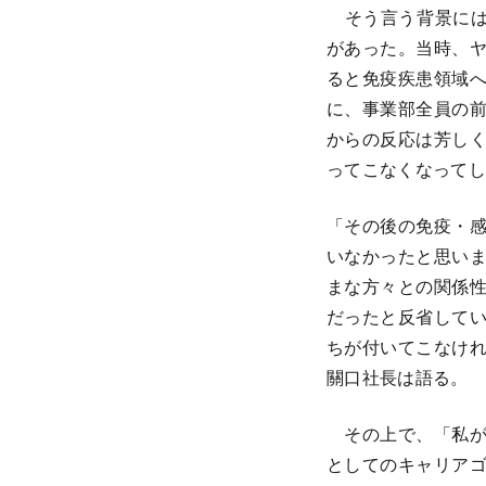
そう言う背景には
があった。当時、
ると免疫疾患領域
に、事業部全員の
からの反応は芳し
ってこなくなってし
「その後の免疫・
いなかったと思い
まな方々との関係
だったと反省して
ちが付いてこなけ
關口社長は語る。
その上で、「私が
としてのキャリア