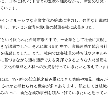
基に、日本においても官との連携を強めながら、新薬の研究・
ています」
インクルーシブな企業文化の醸成に注力し、強固な組織体
引し、ヤンセン台湾を第6位の製薬会社に成長させた。
ほどという限られた台湾市場の中で、一企業として社会に貢献
大きな課題でした。それに取り組む中で、官民連携で競合各社
さを痛感しました。また、社内では各社員の持ち味やスキルを
ンに基づきながら適材適所で力を発揮できるような人材登用を
・文化の醸成と人材への投資を行っていきたいと考えていま
は、1978年の設立以来積み重ねてきた実績や知見、強み
するのかと尋ねられる機会が多々あります。私としては組織
強みの上に、新たな成功事例を積み上げていきたいと思ってい