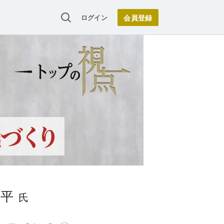
ログイン
修平
氏