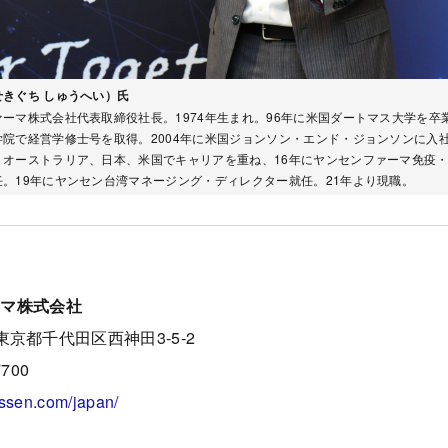
きぐち しゅうへい）氏
ーマ株式会社代表取締役社長。1974年生まれ。96年に米国ダートマス大学を卒
学院で経営学修士号を取得。2004年に米国ジョンソン・エンド・ジョンソンに入
、オーストラリア、日本、米国でキャリアを重ね、16年にヤンセンファーマ免疫
。19年にヤンセン台湾マネージング・ディレクター就任。21年より現職。
ーマ株式会社
 東京都千代田区西神田3-5-2
7700
nssen.com/japan/