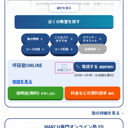
高校受験
大学受験
医学部受験
授業・定期テスト対
続きを見る
策
内申点対策
学習習慣の定着
総合型選抜(旧AO)対
策
推薦入試対策
学校別特化対策
国公立大対策
私大
目的
対策
共通テスト対策
英検(英語検定)対策
漢検(漢字
近くの教室を探す
検定)対策
数学特化対策
英語・英会話特化対策
その
他科目別特化対策
こんな人に
メリット・
中高一貫校生に対応
授業の振替可能
不登校生に対
塾の特徴
おすすめ
デメリット
応
学習にPC・タブレットを利用
オンライン対応
1
特徴
科目から受講可能
季節講習のみの受講可
発達障害
コース内容
コース料金
合格実績
の子どもに対応
坪田塾ONLINE
電話する
通話料無料
10:00～19:00（土日祝も受付）
地図を見る
説明会(無料)
料金などの資料請求
を申し込む
無料
塾の詳細を見る
MARCH専門オンライン塾 YD