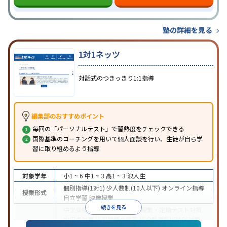
塾の詳細を見る
1対1ネッツ
対話式のつきっきり1:1指導
編集部のおすすめポイント
毎回の「パーソナルテスト」で習熟度をチェックできる
国際基準のコーチングを用いて個人面談を行い、生徒が自ら学
習に取り組めるよう指導
対象学年
小1 ~ 6
中1 ~ 3
高1 ~ 3
浪人生
個別指導(1対1)
少人数制(10人以下)
オンライン指導
授業形式
自立学習
映像授業
続きを見る
中学受験
高校受験
大学受験
授業・定期テスト対策
内申点対策
学習習慣の定着
総合型選抜(旧AO)対策