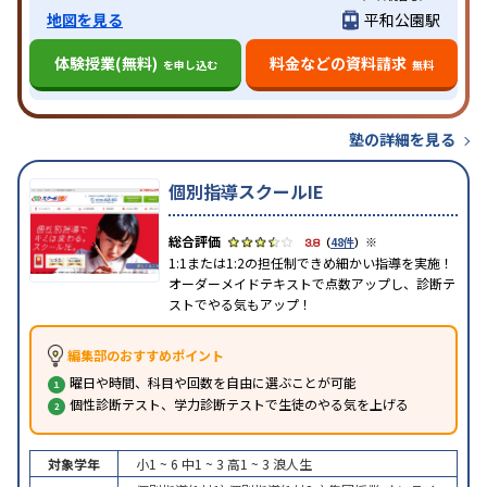
地図を見る
平和公園駅
体験授業(無料)
料金などの資料請求
を申し込む
無料
塾の詳細を見る
個別指導スクールIE
※
3.8
（
48件
）
1:1または1:2の担任制できめ細かい指導を実施！
オーダーメイドテキストで点数アップし、診断テ
ストでやる気もアップ！
編集部のおすすめポイント
曜日や時間、科目や回数を自由に選ぶことが可能
個性診断テスト、学力診断テストで生徒のやる気を上げる
対象学年
小1 ~ 6
中1 ~ 3
高1 ~ 3
浪人生