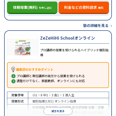
体験授業(無料)
料金などの資料請求
を申し込む
無料
塾の詳細を見る
ZeZeHiHi Schoolオンライン
プロ講師の授業を受けられるハイブリッド個別指
導
編集部のおすすめポイント
プロ講師と専任講師の両方から授業を受けられる
通塾だけでなく、家庭教師、オンラインにも対応
対象学年
小1 ~ 6
中1 ~ 3
高1 ~ 3
浪人生
授業形式
個別指導(1対1)
オンライン指導
中学受験
高校受験
大学受験
医学部受験
授業・定期
続きを見る
テスト対策
内申点対策
学習習慣の定着
総合型選抜