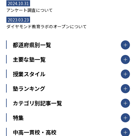
2024.10.31
アンケート調査について
2023.03.23
ダイヤモンド教育ラボのオープンについて
都道府県別一覧
北海道・東北
主要な塾一覧
北海道
青森県
岩手県
宮城県
秋田県
【掲載塾一覧を見る】
授業スタイル
山形県
福島県
臨海セミナー
関東
個別指導
塾ランキング
東京個別指導学院
東京都
神奈川県
埼玉県
千葉県
茨城県
集団授業
個別指導塾TOMAS
栃木県
群馬県
中学受験ランキング
カテゴリ別記事一覧
オンライン指導
明光義塾
大学受験ランキング
北陸
映像授業
ナビ個別指導学院
中学受験
特集
新潟県
富山県
石川県
福井県
個別教室のトライ
高校受験
東進ハイスクール
中部
開成番長直伝！子どもの受験を成功させる方法
中高一貫校・高校
大学受験
武田塾
愛知県
静岡県
岐阜県
三重県
長野県