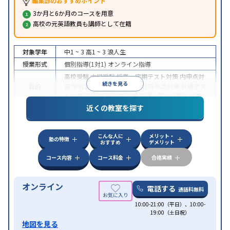
編集部のおすすめポイント
3か月と6か月のコースを用意
高校の元英語教員も講師として在籍
対象学年
中1 ~ 3
高1 ~ 3
浪人生
授業形式
個別指導(1対1)
オンライン指導
高校受験
大学受験
授業・定期テスト対策
内申点対
続きを見る
目的
策
学習習慣の定着
国公立大対策
私大対策
共通テス
ト対策
英検(英語検定)対策
英語・英会話特化対策
近くの教室を探す
中高一貫校生に対応
授業の振替可能
不登校生に対
特徴
応
学習にPC・タブレットを利用
オンライン対応
1
科目から受講可能
こんな人に
メリット・
塾の特徴
おすすめ
デメリット
コース内容
コース料金
合格実績
オンライン
電話する
通話料無料
10:00-21:00（平日）、10:00-
19:00（土日祝）
地図を見る