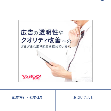
令和時代の失敗しない塾選び
資格取得・学び直し
山梨県
2020年代の教育
中学入試最前線
教育費・塾代
中学受験最前線
近畿
てら先生の教育業界基本メソッド
座談会
大学入試改革
大阪府
運動と遊びを考える
兵庫県
京都府
奈良県
和歌山県
教育全般
親子で極める家庭学習
滋賀県
令和の大学受験は情報戦！
大学受験塾の選び方
ママテクエグザム
情報Ⅰ、数学が苦手な人注目！最短距離の学力
中学受験に熱心な市区町村ランキング
中国
進化する中高一貫校・高校
アップ法
小学校受験
鳥取県
島根県
岡山県
広島県
山口県
悩み多き「大学受験」相談室
家庭教師
四国
英語・英会話・英検対策
徳島県
香川県
愛媛県
高知県
小学校教師が解説！中学受験のリアル
教育ニュース最前線
九州・沖縄
教育ジャーナリストが徹底解説！ 大学受験の羅
福岡県
佐賀県
長崎県
熊本県
大分県
針盤
宮崎県
鹿児島県
沖縄県
編集方針・編集体制
お問い合わせ