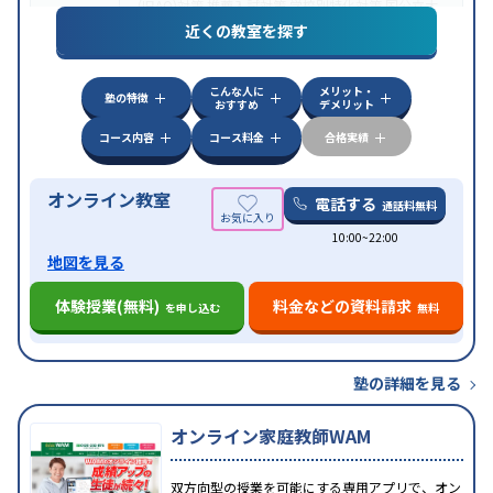
(旧AO)対策
推薦入試対策
学校別特化対策
国公立大
目的
対策
私大対策
共通テスト対策
英検(英語検定)対策
近くの教室を探す
漢検(漢字検定)対策
数学特化対策
英語・英会話特化
対策
その他科目別特化対策
こんな人に
メリット・
中高一貫校生に対応
授業の振替可能
不登校生に対
塾の特徴
おすすめ
デメリット
特徴
応
オンライン対応
1科目から受講可能
季節講習の
みの受講可
自習室あり
コース内容
コース料金
合格実績
オンライン教室
電話する
通話料無料
10:00~22:00
地図を見る
体験授業(無料)
料金などの資料請求
を申し込む
無料
塾の詳細を見る
オンライン家庭教師WAM
双方向型の授業を可能にする専用アプリで、オン