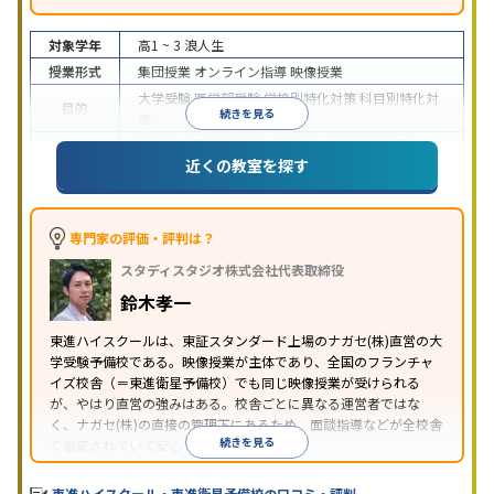
対象学年
高1 ~ 3
浪人生
授業形式
集団授業
オンライン指導
映像授業
大学受験
医学部受験
学校別特化対策
科目別特化対
目的
続きを見る
策
特待生・奨学金制度あり
授業の振替可能
学習に
近くの教室を探す
特徴
PC・タブレットを利用
1科目から受講可能
季節講
習のみの受講可
※2024年6月調査。
大学受験塾・予備校のアンケート調査方法
を参照
専門家の評価・評判は？
スタディスタジオ株式会社代表取締役
鈴木孝一
東進ハイスクールは、東証スタンダード上場のナガセ(株)直営の大
学受験予備校である。映像授業が主体であり、全国のフランチャ
イズ校舎（＝東進衛星予備校）でも同じ映像授業が受けられる
が、やはり直営の強みはある。校舎ごとに異なる運営者ではな
く、ナガセ(株)の直接の管理下にあるため、面談指導などが全校舎
続きを見る
で徹底されていて安心できる。
東進衛星予備校は、運営会社により指導方針や校舎のルールが異
なる。体験授業では、授業のみで判断するのではなく、担当者や
東進ハイスクール・東進衛星予備校の口コミ・評判