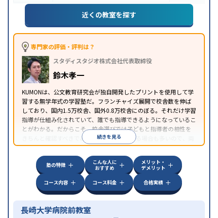
近くの教室を探す
専門家の評価・評判は？
スタディスタジオ株式会社代表取締役
鈴木孝一
KUMONは、公文教育研究会が独自開発したプリントを使用して学
習する無学年式の学習塾だ。フランチャイズ展開で校舎数を伸ば
しており、国内1.5万校舎、国外0.8万校舎にのぼる。それだけ学習
指導が仕組み化されていて、誰でも指導できるようになっているこ
とがわかる。だからこそ、校舎選びでは子どもと指導者の相性を
続きを見る
きちんと確認すべきである。近所に2校舎ある場合も多いので、両
方見学してみることをオススメする。
こんな人に
メリット・
塾の特徴
おすすめ
デメリット
コース内容
コース料金
合格実績
長崎大学病院前教室