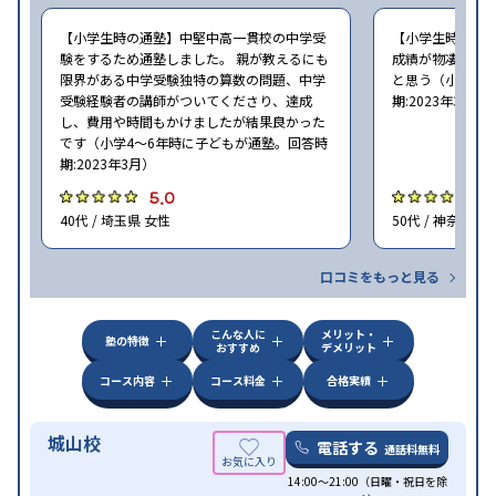
【小学生時の通塾】中堅中高一貫校の中学受
【小学生時の通
験をするため通塾しました。 親が教えるにも
成績が物凄く悪
限界がある中学受験独特の算数の問題、中学
と思う（小学6年
受験経験者の講師がついてくださり、達成
期:2023年3月）
し、費用や時間もかけましたが結果良かった
です（小学4〜6年時に子どもが通塾。回答時
期:2023年3月）
5.0
4
40代 / 埼玉県 女性
50代 / 神奈川県
口コミをもっと見る
こんな人に
メリット・
塾の特徴
おすすめ
デメリット
コース内容
コース料金
合格実績
城山校
電話する
通話料無料
14:00〜21:00（日曜・祝日を除