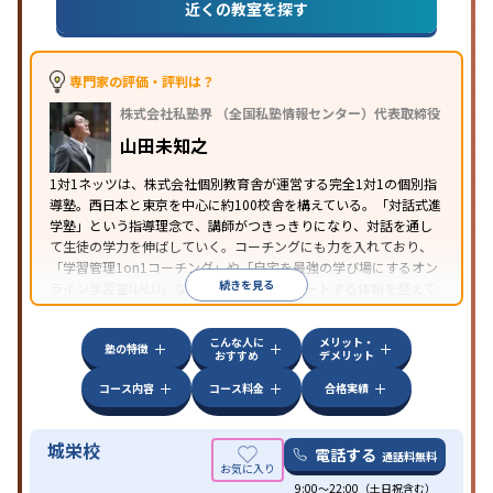
目的
推薦入試対策
学校別特化対策
国公立大対策
私大対
近くの教室を探す
策
共通テスト対策
英検(英語検定)対策
数学特化対
策
英語・英会話特化対策
その他科目別特化対策
中高一貫校生に対応
授業の振替可能
学習にPC・タ
専門家の評価・評判は？
特徴
ブレットを利用
オンライン対応
1科目から受講可能
株式会社私塾界 （全国私塾情報センター）代表取締役
季節講習のみの受講可
自習室あり
山田未知之
1対1ネッツは、株式会社個別教育舎が運営する完全1対1の個別指
導塾。西日本と東京を中心に約100校舎を構えている。「対話式進
学塾」という指導理念で、講師がつきっきりになり、対話を通し
て生徒の学力を伸ばしていく。コーチングにも力を入れており、
「学習管理1on1コーチング」や「自宅を最強の学び場にするオン
続きを見る
ライン学習室NALU」など、自宅学習もサポートする体制を整えて
いる。
こんな人に
メリット・
塾の特徴
おすすめ
デメリット
コース内容
コース料金
合格実績
城栄校
電話する
通話料無料
9:00～22:00（土日祝含む）