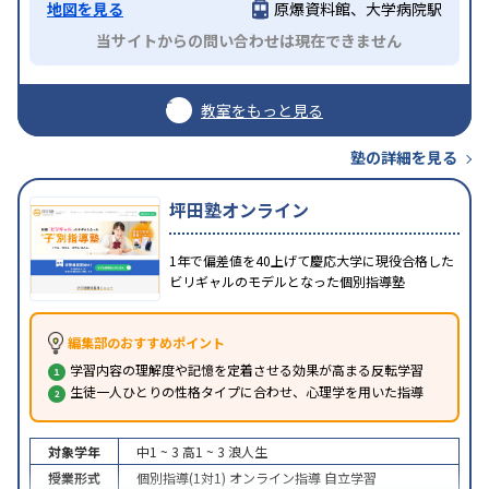
地図を見る
原爆資料館、大学病院駅
当サイトからの問い合わせは現在できません
教室をもっと見る
塾の詳細を見る
坪田塾オンライン
1年で偏差値を40上げて慶応大学に現役合格した
ビリギャルのモデルとなった個別指導塾
編集部のおすすめポイント
学習内容の理解度や記憶を定着させる効果が高まる反転学習
生徒一人ひとりの性格タイプに合わせ、心理学を用いた指導
対象学年
中1 ~ 3
高1 ~ 3
浪人生
授業形式
個別指導(1対1)
オンライン指導
自立学習