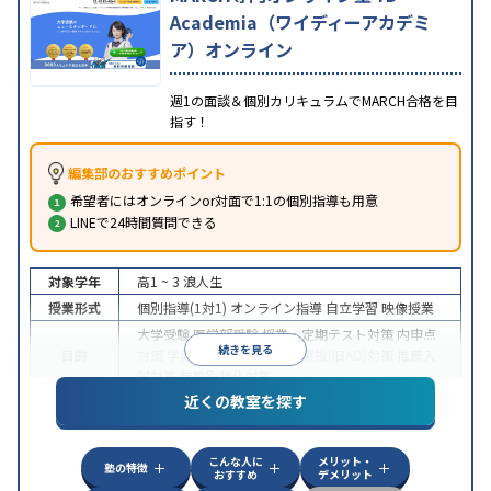
Academia（ワイディーアカデミ
ア）オンライン
週1の面談＆個別カリキュラムでMARCH合格を目
指す！
編集部のおすすめポイント
希望者にはオンラインor対面で1:1の個別指導も用意
LINEで24時間質問できる
対象学年
高1 ~ 3
浪人生
授業形式
個別指導(1対1)
オンライン指導
自立学習
映像授業
大学受験
医学部受験
授業・定期テスト対策
内申点
続きを見る
目的
対策
学習習慣の定着
総合型選抜(旧AO)対策
推薦入
試対策
学校別特化対策
近くの教室を探す
中高一貫校生に対応
授業の振替可能
不登校生に対
特徴
応
学習にPC・タブレットを利用
オンライン対応
1
科目から受講可能
こんな人に
メリット・
塾の特徴
おすすめ
デメリット