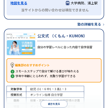
地図を見る
大学病院、浦上駅
当サイトからの問い合わせは現在できません
塾の詳細を見る
公文式 （くもん・KUMON）
自分の学習レベルに合った内容で自学自習
編集部のおすすめポイント
スモールステップで自分で解ける喜びが味わえる
学年や年齢にとらわれず、先取り学習ができる
対象学年
幼児
小1 ~ 6
中1 ~ 3
高1 ~ 3
授業形式
オンライン指導
自立学習
目的
授業・定期テスト対策
学習習慣の定着
続きを見る
特徴
オンライン対応
1科目から受講可能