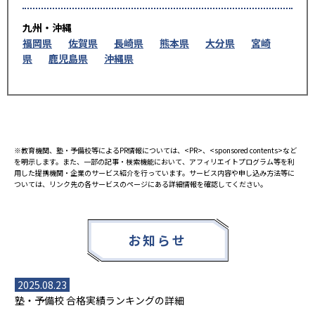
九州・沖縄
福岡県
佐賀県
長崎県
熊本県
大分県
宮崎
県
鹿児島県
沖縄県
※教育機関、塾・予備校等によるPR情報については、<PR>、<sponsored contents>など
を明示します。また、一部の記事・検索機能において、アフィリエイトプログラム等を利
用した提携機関・企業のサービス紹介を行っています。サービス内容や申し込み方法等に
ついては、リンク先の各サービスのページにある詳細情報を確認してください。
お知らせ
2025.08.23
塾・予備校 合格実績ランキングの詳細