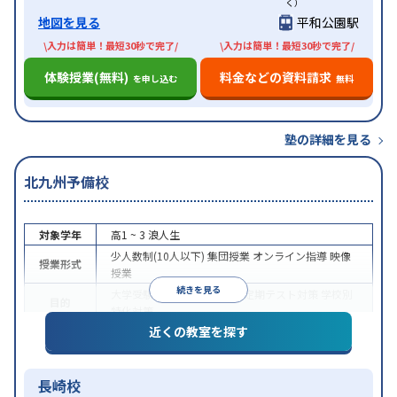
く）
地図を見る
平和公園駅
\入力は簡単！最短30秒で完了/
\入力は簡単！最短30秒で完了/
体験授業(無料)
料金などの資料請求
を申し込む
無料
塾の詳細を見る
北九州予備校
対象学年
高1 ~ 3
浪人生
少人数制(10人以下)
集団授業
オンライン指導
映像
授業形式
授業
続きを見る
大学受験
医学部受験
授業・定期テスト対策
学校別
目的
特化対策
近くの教室を探す
入塾に学力基準あり
学習にPC・タブレットを利用
特徴
オンライン対応
長崎校