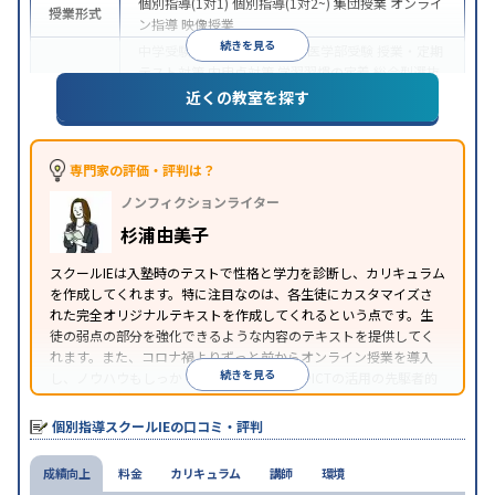
個別指導(1対1)
個別指導(1対2~)
集団授業
オンライ
授業形式
ン指導
映像授業
続きを見る
中学受験
高校受験
大学受験
医学部受験
授業・定期
テスト対策
内申点対策
学習習慣の定着
総合型選抜
(旧AO)対策
推薦入試対策
学校別特化対策
国公立大
近くの教室を探す
目的
対策
私大対策
共通テスト対策
英検(英語検定)対策
漢検(漢字検定)対策
数学特化対策
その他科目別特化
対策
専門家の評価・評判は？
中高一貫校生に対応
オンライン対応
1科目から受講
特徴
ノンフィクションライター
可能
季節講習のみの受講可
自習室あり
※2023年3月調査。
小学校高学年の個別指導塾アンケート調査方法
を参
杉浦由美子
照
スクールIEは入塾時のテストで性格と学力を診断し、カリキュラム
を作成してくれます。特に注目なのは、各生徒にカスタマイズさ
れた完全オリジナルテキストを作成してくれるという点です。生
徒の弱点の部分を強化できるような内容のテキストを提供してく
れます。また、コロナ禍よりずっと前からオンライン授業を導入
続きを見る
し、ノウハウもしっかりとしています。AIやICTの活用の先駆者的
な個別指導塾です。
個別指導スクールIEの口コミ・評判
成績向上
料金
カリキュラム
講師
環境