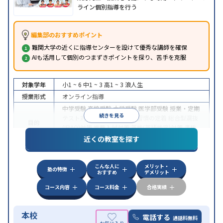
ライン個別指導を行う
編集部のおすすめポイント
難関大学の近くに指導センターを設けて優秀な講師を確保
AIも活用して個別のつまずきポイントを探り、苦手を克服
対象学年
小1 ~ 6
中1 ~ 3
高1 ~ 3
浪人生
授業形式
オンライン指導
中学受験
高校受験
大学受験
医学部受験
授業・定期
続きを見る
テスト対策
内申点対策
学習習慣の定着
総合型選抜
目的
(旧AO)対策
推薦入試対策
英検(英語検定)対策
漢検
(漢字検定)対策
近くの教室を探す
中高一貫校生に対応
成績保証制度あり
授業の振替
特徴
可能
不登校生に対応
学習にPC・タブレットを利用
こんな人に
メリット・
オンライン対応
1科目から受講可能
塾の特徴
おすすめ
デメリット
コース内容
コース料金
合格実績
本校
電話する
通話料無料