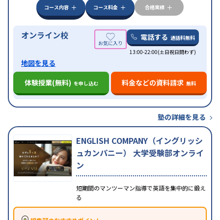
コース内容
コース料金
合格実績
オンライン校
電話する
通話料無料
13:00-22:00(土日祝日問わず)
地図を見る
体験授業(無料)
料金などの資料請求
を申し込む
無料
塾の詳細を見る
ENGLISH COMPANY（イングリッシ
ュカンパニー） 大学受験部オンライ
ン
短期間のマンツーマン指導で英語を集中的に鍛え
る