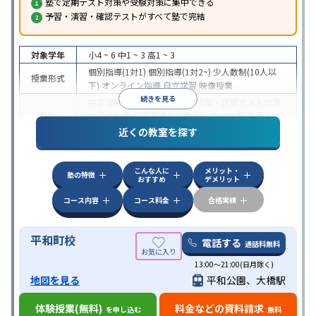
塾で定期テスト対策や受験対策に集中できる
予習・演習・確認テストがすべて塾で完結
対象学年
小4 ~ 6
中1 ~ 3
高1 ~ 3
個別指導(1対1)
個別指導(1対2~)
少人数制(10人以
授業形式
下)
オンライン指導
自立学習
映像授業
続きを見る
中学受験
高校受験
大学受験
授業・定期テスト対策
目的
内申点対策
学習習慣の定着
国公立大対策
共通テス
ト対策
近くの教室を探す
特徴
授業の振替可能
1科目から受講可能
自習室あり
こんな人に
メリット・
塾の特徴
おすすめ
デメリット
コース内容
コース料金
合格実績
平和町校
電話する
通話料無料
13:00〜21:00(日月除く)
地図を見る
平和公園、大橋駅
体験授業(無料)
料金などの資料請求
を申し込む
無料