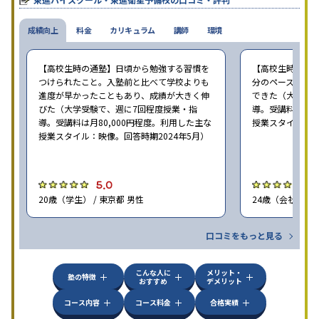
校舎雰囲気、校舎での合格実績などを確認すると良いだろう。
成績向上
料金
カリキュラム
講師
環境
【高校生時の通塾】日頃から勉強する習慣を
【高校生時の通
つけられたこと。入塾前と比べて学校よりも
分のペースで進
進度が早かったこともあり、成績が大きく伸
できた（大学受験
びた（大学受験で、週に7回程度授業・指
導。受講料は月8
導。受講料は月80,000円程度。利用した主な
授業スタイル：映
授業スタイル：映像。回答時期2024年5月）
5.0
5
20歳（学生） / 東京都 男性
24歳（会社員<正
口コミをもっと見る
こんな人に
メリット・
塾の特徴
おすすめ
デメリット
コース内容
コース料金
合格実績