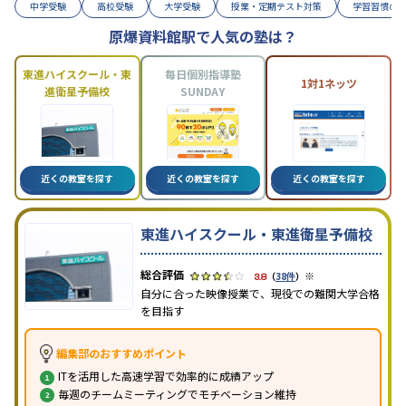
中学受験
高校受験
大学受験
授業・定期テスト対策
学習習慣の
原爆資料館駅で人気の塾は？
東進ハイスクール・東
毎日個別指導塾
1対1ネッツ
進衛星予備校
SUNDAY
近くの教室を探す
近くの教室を探す
近くの教室を探す
東進ハイスクール・東進衛星予備校
※
3.8
（
38件
）
自分に合った映像授業で、現役での難関大学合格
を目指す
編集部のおすすめポイント
ITを活用した高速学習で効率的に成績アップ
毎週のチームミーティングでモチベーション維持