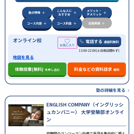
特徴
応
学習にPC・タブレットを利用
オンライン対応
1
科目から受講可能
こんな人に
メリット・
塾の特徴
おすすめ
デメリット
コース内容
コース料金
合格実績
オンライン校
電話する
通話料無料
13:00-22:00(土日祝日問わず)
地図を見る
体験授業(無料)
料金などの資料請求
を申し込む
無料
塾の詳細を見る
ENGLISH COMPANY（イングリッシ
ュカンパニー） 大学受験部オンライ
ン
短期間のマンツーマン指導で英語を集中的に鍛え