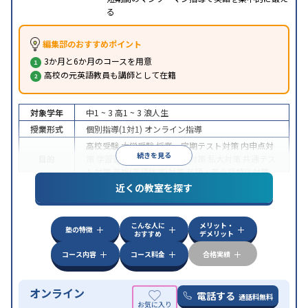
る
編集部のおすすめポイント
3か月と6か月のコースを用意
高校の元英語教員も講師として在籍
対象学年
中1 ~ 3
高1 ~ 3
浪人生
授業形式
個別指導(1対1)
オンライン指導
高校受験
大学受験
授業・定期テスト対策
内申点対
続きを見る
目的
策
学習習慣の定着
国公立大対策
私大対策
共通テス
ト対策
英検(英語検定)対策
英語・英会話特化対策
近くの教室を探す
中高一貫校生に対応
授業の振替可能
不登校生に対
特徴
応
学習にPC・タブレットを利用
オンライン対応
1
科目から受講可能
こんな人に
メリット・
塾の特徴
おすすめ
デメリット
コース内容
コース料金
合格実績
オンライン
電話する
通話料無料