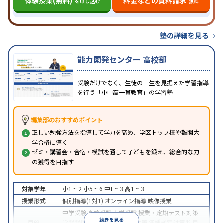
体験授業(無料)
料金などの資料請求
を申し込む
無料
塾の詳細を見る
能力開発センター 高校部
受験だけでなく、生徒の一生を見据えた学習指導
を行う「小中高一貫教育」の学習塾
編集部のおすすめポイント
正しい勉強方法を指導して学力を高め、学区トップ校や難関大
学合格に導く
ゼミ・講習会・合宿・模試を通して子どもを鍛え、総合的な力
の獲得を目指す
対象学年
小1 ~ 2
小5 ~ 6
中1 ~ 3
高1 ~ 3
授業形式
個別指導(1対1)
オンライン指導
映像授業
中学受験
高校受験
大学受験
授業・定期テスト対策
続きを見る
目的
学習習慣の定着
学校別特化対策
各種検定対策
科目