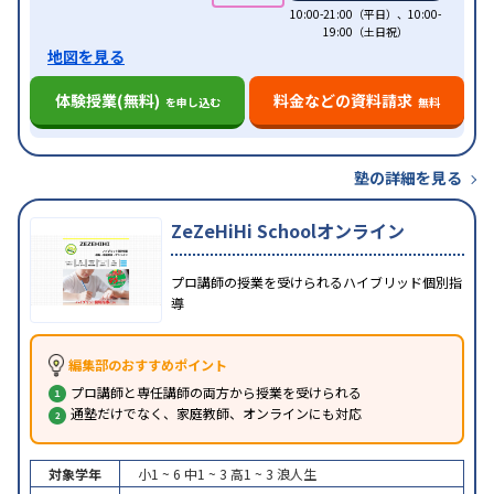
10:00-21:00（平日）、10:00-
19:00（土日祝）
地図を見る
体験授業(無料)
料金などの資料請求
を申し込む
無料
塾の詳細を見る
ZeZeHiHi Schoolオンライン
プロ講師の授業を受けられるハイブリッド個別指
導
編集部のおすすめポイント
プロ講師と専任講師の両方から授業を受けられる
通塾だけでなく、家庭教師、オンラインにも対応
対象学年
小1 ~ 6
中1 ~ 3
高1 ~ 3
浪人生