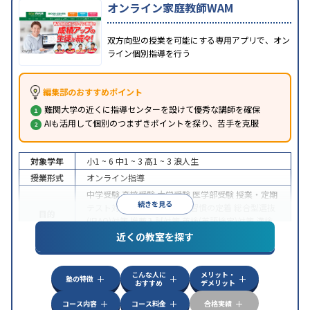
オンライン家庭教師WAM
双方向型の授業を可能にする専用アプリで、オン
ライン個別指導を行う
編集部のおすすめポイント
難関大学の近くに指導センターを設けて優秀な講師を確保
AIも活用して個別のつまずきポイントを探り、苦手を克服
対象学年
小1 ~ 6
中1 ~ 3
高1 ~ 3
浪人生
授業形式
オンライン指導
中学受験
高校受験
大学受験
医学部受験
授業・定期
続きを見る
テスト対策
内申点対策
学習習慣の定着
総合型選抜
目的
(旧AO)対策
推薦入試対策
英検(英語検定)対策
漢検
(漢字検定)対策
近くの教室を探す
中高一貫校生に対応
成績保証制度あり
授業の振替
特徴
可能
不登校生に対応
学習にPC・タブレットを利用
こんな人に
メリット・
オンライン対応
1科目から受講可能
塾の特徴
おすすめ
デメリット
コース内容
コース料金
合格実績