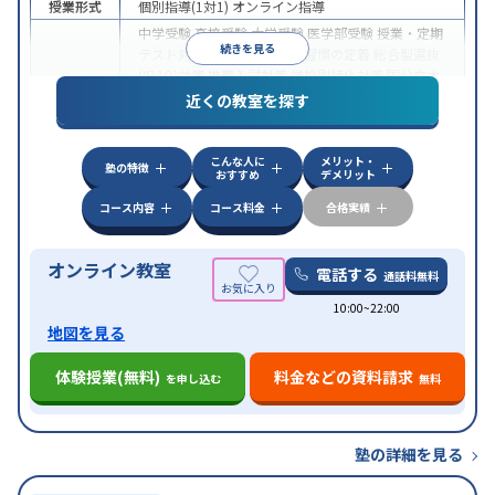
授業形式
個別指導(1対1)
オンライン指導
中学受験
高校受験
大学受験
医学部受験
授業・定期
続きを見る
テスト対策
内申点対策
学習習慣の定着
総合型選抜
(旧AO)対策
推薦入試対策
学校別特化対策
国公立大
目的
対策
私大対策
共通テスト対策
英検(英語検定)対策
近くの教室を探す
漢検(漢字検定)対策
数学特化対策
英語・英会話特化
対策
その他科目別特化対策
こんな人に
メリット・
中高一貫校生に対応
授業の振替可能
不登校生に対
塾の特徴
おすすめ
デメリット
特徴
応
オンライン対応
1科目から受講可能
季節講習の
みの受講可
自習室あり
コース内容
コース料金
合格実績
オンライン教室
電話する
通話料無料
10:00~22:00
地図を見る
体験授業(無料)
料金などの資料請求
を申し込む
無料
塾の詳細を見る