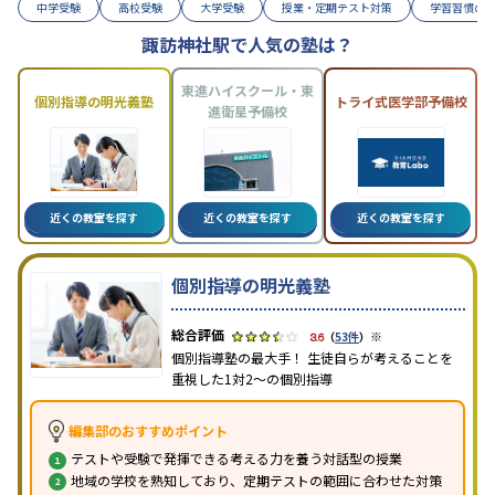
中学受験
高校受験
大学受験
授業・定期テスト対策
学習習慣の
諏訪神社駅で人気の塾は？
東進ハイスクール・東
個別指導の明光義塾
トライ式医学部予備校
進衛星予備校
近くの教室を探す
近くの教室を探す
近くの教室を探す
個別指導の明光義塾
※
3.6
（
53件
）
個別指導塾の最大手！ 生徒自らが考えることを
重視した1対2〜の個別指導
編集部のおすすめポイント
テストや受験で発揮できる考える力を養う対話型の授業
地域の学校を熟知しており、定期テストの範囲に合わせた対策