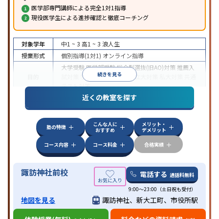
医学部専門講師による完全1対1指導
現役医学生による進捗確認と徹底コーチング
対象学年
中1 ~ 3
高1 ~ 3
浪人生
授業形式
個別指導(1対1)
オンライン指導
大学受験
医学部受験
総合型選抜(旧AO)対策
推薦入
続きを見る
目的
試対策
学校別特化対策
国公立大対策
私大対策
共通
テスト対策
近くの教室を探す
中高一貫校生に対応
授業の振替可能
不登校生に対
特徴
応
オンライン対応
1科目から受講可能
季節講習の
みの受講可
自習室あり
こんな人に
メリット・
塾の特徴
おすすめ
デメリット
コース内容
コース料金
合格実績
諏訪神社前校
電話する
通話料無料
9:00～23:00（土日祝も受付）
地図を見る
諏訪神社、新大工町、市役所駅