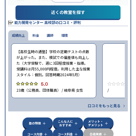
別特化対策
近くの教室を探す
授業の振替可能
学習にPC・タブレットを利用
オン
特徴
ライン対応
1科目から受講可能
能力開発センター 高校部の口コミ・評判
※2024年6月調査。
大学受験塾・予備校のアンケート調査方法
を参照
成績向上
料金
講師
環境
【高校生時の通塾】学校の定期テストの点数
が上がった。また、模試での偏差値も向上し
た（大学受験で、週に3回程度授業・指導。
受講料は月55,000円程度。利用した主な授業
スタイル：個別。回答時期2024年5月）
5.0
0
23歳（公務員、団体職員） / 岐阜県 女性
/
口コミをもっと見る
こんな人に
メリット・
塾の特徴
おすすめ
デメリット
コース内容
コース料金
合格実績