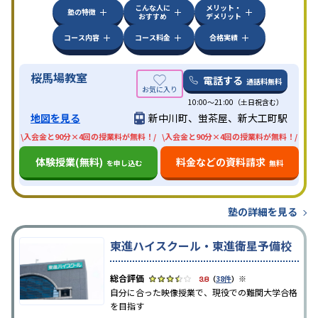
こんな人に
メリット・
塾の特徴
おすすめ
デメリット
コース内容
コース料金
合格実績
桜馬場教室
電話する
通話料無料
10:00〜21:00（土日祝含む）
地図を見る
新中川町、蛍茶屋、新大工町駅
\入会金と90分×4回の授業料が無料！/
\入会金と90分×4回の授業料が無料！/
体験授業(無料)
料金などの資料請求
を申し込む
無料
塾の詳細を見る
東進ハイスクール・東進衛星予備校
※
3.8
（
38件
）
自分に合った映像授業で、現役での難関大学合格
を目指す