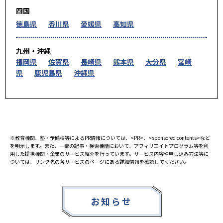
四国
徳島県
香川県
愛媛県
高知県
九州・沖縄
福岡県
佐賀県
長崎県
熊本県
大分県
宮崎
県
鹿児島県
沖縄県
※教育機関、塾・予備校等によるPR情報については、<PR>、<sponsored contents>など
を明示します。また、一部の記事・検索機能において、アフィリエイトプログラム等を利
用した提携機関・企業のサービス紹介を行っています。サービス内容や申し込み方法等に
ついては、リンク先の各サービスのページにある詳細情報を確認してください。
お知らせ