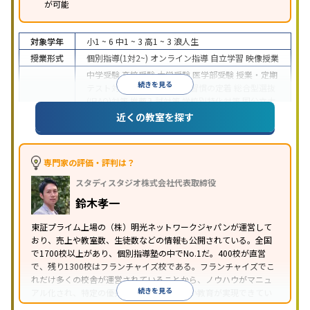
が可能
対象学年
小1 ~ 6
中1 ~ 3
高1 ~ 3
浪人生
授業形式
個別指導(1対2~)
オンライン指導
自立学習
映像授業
中学受験
高校受験
大学受験
医学部受験
授業・定期
続きを見る
テスト対策
内申点対策
学習習慣の定着
総合型選抜
(旧AO)対策
推薦入試対策
学校別特化対策
国公立大
目的
対策
私大対策
共通テスト対策
英検(英語検定)対策
近くの教室を探す
漢検(漢字検定)対策
数学特化対策
英語・英会話特化
対策
その他科目別特化対策
中高一貫校生に対応
特待生・奨学金制度あり
授業
専門家の評価・評判は？
の振替可能
不登校生に対応
学習にPC・タブレット
スタディスタジオ株式会社代表取締役
特徴
を利用
オンライン対応
1科目から受講可能
季節講
習のみの受講可
発達障害の子どもに対応
自習室あ
鈴木孝一
り
※2023年3月調査。
小学校高学年の個別指導塾アンケート調査方法
を参
東証プライム上場の（株）明光ネットワークジャパンが運営して
おり、売上や教室数、生徒数などの情報も公開されている。全国
照
で1700校以上があり、個別指導塾の中でNo.1だ。400校が直営
で、残り1300校はフランチャイズ校である。フランチャイズでこ
れだけ多くの校舎が運営されていることから、ノウハウがマニュ
続きを見る
アル化され、特定の優秀な人材に依存しない教育が実現できてい
ることが推測される。