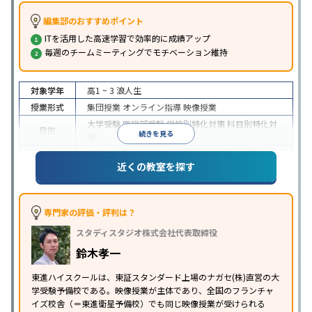
編集部のおすすめポイント
ITを活用した高速学習で効率的に成績アップ
毎週のチームミーティングでモチベーション維持
対象学年
高1 ~ 3
浪人生
授業形式
集団授業
オンライン指導
映像授業
大学受験
医学部受験
学校別特化対策
科目別特化対
目的
続きを見る
策
特待生・奨学金制度あり
授業の振替可能
学習に
近くの教室を探す
特徴
PC・タブレットを利用
1科目から受講可能
季節講
習のみの受講可
※2024年6月調査。
大学受験塾・予備校のアンケート調査方法
を参照
専門家の評価・評判は？
スタディスタジオ株式会社代表取締役
鈴木孝一
東進ハイスクールは、東証スタンダード上場のナガセ(株)直営の大
学受験予備校である。映像授業が主体であり、全国のフランチャ
イズ校舎（＝東進衛星予備校）でも同じ映像授業が受けられる