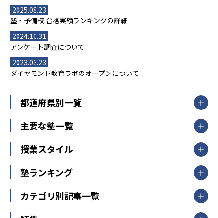
2025.08.23
塾・予備校 合格実績ランキングの詳細
2024.10.31
アンケート調査について
2023.03.23
ダイヤモンド教育ラボのオープンについて
都道府県別一覧
北海道・東北
主要な塾一覧
北海道
青森県
岩手県
宮城県
秋田県
【掲載塾一覧を見る】
授業スタイル
山形県
福島県
臨海セミナー
関東
個別指導
塾ランキング
東京個別指導学院
東京都
神奈川県
埼玉県
千葉県
茨城県
集団授業
個別指導塾TOMAS
栃木県
群馬県
中学受験ランキング
カテゴリ別記事一覧
オンライン指導
明光義塾
大学受験ランキング
北陸
映像授業
ナビ個別指導学院
中学受験