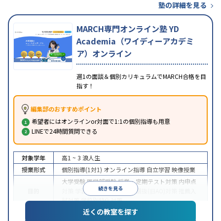
塾の詳細を見る
MARCH専門オンライン塾 YD
Academia（ワイディーアカデミ
ア）オンライン
週1の面談＆個別カリキュラムでMARCH合格を目
指す！
編集部のおすすめポイント
希望者にはオンラインor対面で1:1の個別指導も用意
LINEで24時間質問できる
対象学年
高1 ~ 3
浪人生
授業形式
個別指導(1対1)
オンライン指導
自立学習
映像授業
大学受験
医学部受験
授業・定期テスト対策
内申点
続きを見る
目的
対策
学習習慣の定着
総合型選抜(旧AO)対策
推薦入
試対策
学校別特化対策
近くの教室を探す
中高一貫校生に対応
授業の振替可能
不登校生に対