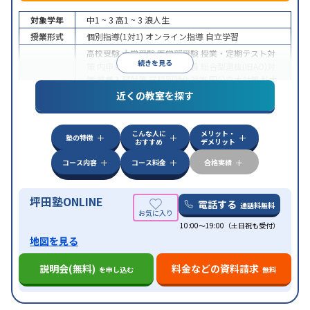
対象学年
中1 ~ 3
高1 ~ 3
浪人生
授業形式
個別指導(1対1)
オンライン指導
自立学習
高校受験
大学受験
医学部受験
授業・定期テスト対
続きを見る
策
内申点対策
学習習慣の定着
総合型選抜(旧AO)対
策
推薦入試対策
学校別特化対策
国公立大対策
私大
目的
対策
共通テスト対策
英検(英語検定)対策
漢検(漢字
近くの教室を探す
検定)対策
数学特化対策
英語・英会話特化対策
その
他科目別特化対策
こんな人に
メリット・
中高一貫校生に対応
授業の振替可能
不登校生に対
塾の特徴
おすすめ
デメリット
応
学習にPC・タブレットを利用
オンライン対応
1
特徴
科目から受講可能
季節講習のみの受講可
発達障害
コース内容
コース料金
合格実績
の子どもに対応
坪田塾ONLINE
電話する
通話料無料
10:00～19:00（土日祝も受付）
地図を見る
説明会(無料)
料金などの資料請求
を申し込む
無料