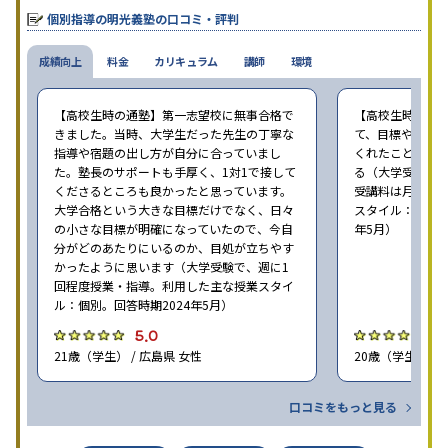
個別指導の明光義塾の口コミ・評判
成績向上
料金
カリキュラム
講師
環境
【高校生時の通塾】第一志望校に無事合格で
【高校生時の通
きました。当時、大学生だった先生の丁寧な
て、目標や勉強
指導や宿題の出し方が自分に合っていまし
くれたことが、
た。塾長のサポートも手厚く、1対1で接して
る（大学受験で、
くださるところも良かったと思っています。
受講料は月35,
大学合格という大きな目標だけでなく、日々
スタイル：個別、
の小さな目標が明確になっていたので、今自
年5月）
分がどのあたりにいるのか、目処が立ちやす
かったように思います（大学受験で、週に1
回程度授業・指導。利用した主な授業スタイ
ル：個別。回答時期2024年5月）
5.0
4
21歳（学生） / 広島県 女性
20歳（学生） / 
口コミをもっと見る