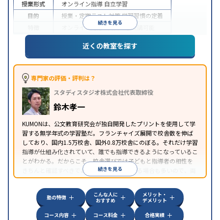
授業形式
オンライン指導
自立学習
目的
授業・定期テスト対策
学習習慣の定着
続きを見る
特徴
オンライン対応
1科目から受講可能
近くの教室を探す
専門家の評価・評判は？
スタディスタジオ株式会社代表取締役
鈴木孝一
KUMONは、公文教育研究会が独自開発したプリントを使用して学
習する無学年式の学習塾だ。フランチャイズ展開で校舎数を伸ば
しており、国内1.5万校舎、国外0.8万校舎にのぼる。それだけ学習
指導が仕組み化されていて、誰でも指導できるようになっているこ
とがわかる。だからこそ、校舎選びでは子どもと指導者の相性を
続きを見る
きちんと確認すべきである。近所に2校舎ある場合も多いので、両
方見学してみることをオススメする。
こんな人に
メリット・
塾の特徴
おすすめ
デメリット
コース内容
コース料金
合格実績