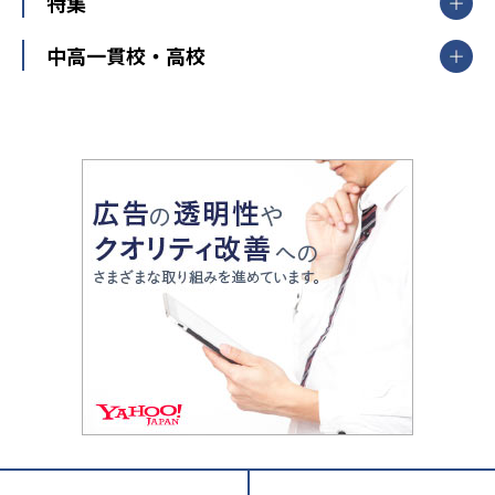
特集
新潟県
富山県
石川県
福井県
個別教室のトライ
高校受験
東進ハイスクール
中部
開成番長直伝！子どもの受験を成功させる方法
中高一貫校・高校
大学受験
武田塾
愛知県
静岡県
岐阜県
三重県
長野県
令和時代の失敗しない塾選び
資格取得・学び直し
山梨県
2020年代の教育
中学入試最前線
教育費・塾代
中学受験最前線
近畿
てら先生の教育業界基本メソッド
座談会
大学入試改革
大阪府
運動と遊びを考える
兵庫県
京都府
奈良県
和歌山県
教育全般
親子で極める家庭学習
滋賀県
令和の大学受験は情報戦！
大学受験塾の選び方
ママテクエグザム
情報Ⅰ、数学が苦手な人注目！最短距離の学力
中学受験に熱心な市区町村ランキング
中国
進化する中高一貫校・高校
アップ法
小学校受験
鳥取県
島根県
岡山県
広島県
山口県
悩み多き「大学受験」相談室
家庭教師
四国
英語・英会話・英検対策
徳島県
香川県
愛媛県
高知県
小学校教師が解説！中学受験のリアル
教育ニュース最前線
九州・沖縄
教育ジャーナリストが徹底解説！ 大学受験の羅
福岡県
佐賀県
長崎県
熊本県
大分県
針盤
宮崎県
鹿児島県
沖縄県