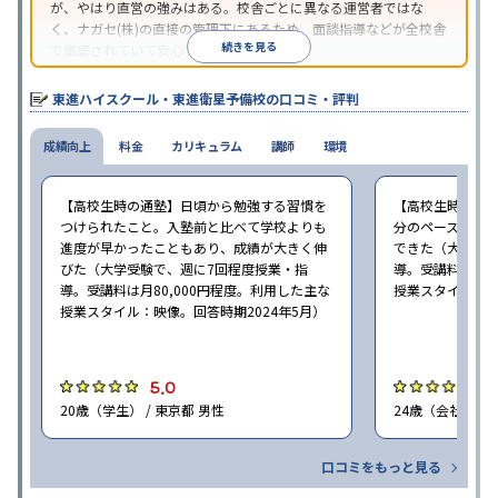
が、やはり直営の強みはある。校舎ごとに異なる運営者ではな
く、ナガセ(株)の直接の管理下にあるため、面談指導などが全校舎
続きを見る
で徹底されていて安心できる。
東進衛星予備校は、運営会社により指導方針や校舎のルールが異
なる。体験授業では、授業のみで判断するのではなく、担当者や
東進ハイスクール・東進衛星予備校の口コミ・評判
校舎雰囲気、校舎での合格実績などを確認すると良いだろう。
成績向上
料金
カリキュラム
講師
環境
【高校生時の通塾】日頃から勉強する習慣を
【高校生時の通
つけられたこと。入塾前と比べて学校よりも
分のペースで進
進度が早かったこともあり、成績が大きく伸
できた（大学受験
びた（大学受験で、週に7回程度授業・指
導。受講料は月8
導。受講料は月80,000円程度。利用した主な
授業スタイル：映
授業スタイル：映像。回答時期2024年5月）
5.0
5
20歳（学生） / 東京都 男性
24歳（会社員<正
口コミをもっと見る