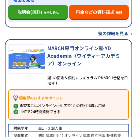
説明会(無料)
料金などの資料請求
を申し込む
無料
塾の詳細を見る
MARCH専門オンライン塾 YD
Academia（ワイディーアカデミ
ア）オンライン
週1の面談＆個別カリキュラムでMARCH合格を目
指す！
編集部のおすすめポイント
希望者にはオンラインor対面で1:1の個別指導も用意
LINEで24時間質問できる
対象学年
高1 ~ 3
浪人生
授業形式
個別指導(1対1)
オンライン指導
自立学習
映像授業