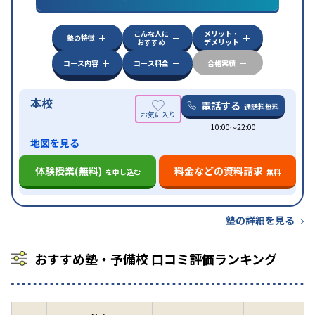
中高一貫校生に対応
成績保証制度あり
授業の振替
特徴
可能
不登校生に対応
学習にPC・タブレットを利用
こんな人に
メリット・
オンライン対応
1科目から受講可能
塾の特徴
おすすめ
デメリット
コース内容
コース料金
合格実績
本校
電話する
通話料無料
10:00〜22:00
地図を見る
体験授業(無料)
料金などの資料請求
を申し込む
無料
塾の詳細を見る
おすすめ塾・予備校 口コミ評価ランキング