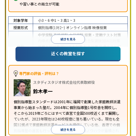
や習い事との両立が可能
対象学年
小3 ~ 6
中1 ~ 3
高1 ~ 3
授業形式
個別指導(1対2~)
オンライン指導
映像授業
中学受験
高校受験
大学受験
授業・定期テスト対策
続きを見る
内申点対策
学習習慣の定着
総合型選抜(旧AO)対策
目的
推薦入試対策
国公立大対策
私大対策
共通テスト対
策
英検(英語検定)対策
漢検(漢字検定)対策
数学特化
近くの教室を探す
対策
中高一貫校生に対応
授業の振替可能
不登校生に対
応
学習にPC・タブレットを利用
オンライン対応
1
専門家の評価・評判は？
特徴
科目から受講可能
季節講習のみの受講可
自習室あ
スタディスタジオ株式会社代表取締役
り
鈴木孝一
個別指導塾スタンダードは2001年に福岡で創業した家庭教師派遣
事業から始まった塾だ。2004年に個別指導塾1号校舎を開校し、
そこから2019年ごろにはすべて直営で全国500校近くまで展開し
ていたが、2023年現在は240校程度に落ち着いている。現在も全
国32拠点で家庭教師派遣サービスを提供している他、香港での個
続きを見る
別指導塾の運営も行っており、汎用的な指導ノウハウが蓄積され