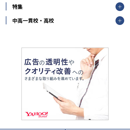
ナビ個別指導学院
中学受験
特集
新潟県
富山県
石川県
福井県
個別教室のトライ
高校受験
東進ハイスクール
中部
開成番長直伝！子どもの受験を成功させる方法
中高一貫校・高校
大学受験
武田塾
愛知県
静岡県
岐阜県
三重県
長野県
令和時代の失敗しない塾選び
資格取得・学び直し
山梨県
2020年代の教育
中学入試最前線
教育費・塾代
中学受験最前線
近畿
てら先生の教育業界基本メソッド
座談会
大学入試改革
大阪府
運動と遊びを考える
兵庫県
京都府
奈良県
和歌山県
教育全般
親子で極める家庭学習
滋賀県
令和の大学受験は情報戦！
大学受験塾の選び方
ママテクエグザム
情報Ⅰ、数学が苦手な人注目！最短距離の学力
中学受験に熱心な市区町村ランキング
中国
進化する中高一貫校・高校
アップ法
小学校受験
鳥取県
島根県
岡山県
広島県
山口県
悩み多き「大学受験」相談室
家庭教師
四国
英語・英会話・英検対策
徳島県
香川県
愛媛県
高知県
小学校教師が解説！中学受験のリアル
教育ニュース最前線
九州・沖縄
教育ジャーナリストが徹底解説！ 大学受験の羅
福岡県
佐賀県
長崎県
熊本県
大分県
針盤
宮崎県
鹿児島県
沖縄県