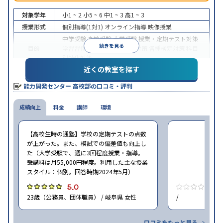
対象学年
小1 ~ 2
小5 ~ 6
中1 ~ 3
高1 ~ 3
授業形式
個別指導(1対1)
オンライン指導
映像授業
中学受験
高校受験
大学受験
授業・定期テスト対策
続きを見る
目的
学習習慣の定着
学校別特化対策
各種検定対策
科目
別特化対策
近くの教室を探す
授業の振替可能
学習にPC・タブレットを利用
オン
特徴
ライン対応
1科目から受講可能
能力開発センター 高校部の口コミ・評判
※2024年6月調査。
大学受験塾・予備校のアンケート調査方法
を参照
成績向上
料金
講師
環境
【高校生時の通塾】学校の定期テストの点数
が上がった。また、模試での偏差値も向上し
た（大学受験で、週に3回程度授業・指導。
受講料は月55,000円程度。利用した主な授業
スタイル：個別。回答時期2024年5月）
5.0
0
23歳（公務員、団体職員） / 岐阜県 女性
/
口コミをもっと見る