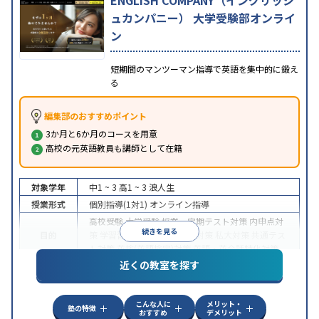
ENGLISH COMPANY（イングリッシ
ュカンパニー） 大学受験部オンライ
ン
短期間のマンツーマン指導で英語を集中的に鍛え
る
編集部のおすすめポイント
3か月と6か月のコースを用意
高校の元英語教員も講師として在籍
対象学年
中1 ~ 3
高1 ~ 3
浪人生
授業形式
個別指導(1対1)
オンライン指導
高校受験
大学受験
授業・定期テスト対策
内申点対
続きを見る
目的
策
学習習慣の定着
国公立大対策
私大対策
共通テス
ト対策
英検(英語検定)対策
英語・英会話特化対策
近くの教室を探す
中高一貫校生に対応
授業の振替可能
不登校生に対
特徴
応
学習にPC・タブレットを利用
オンライン対応
1
科目から受講可能
こんな人に
メリット・
塾の特徴
おすすめ
デメリット