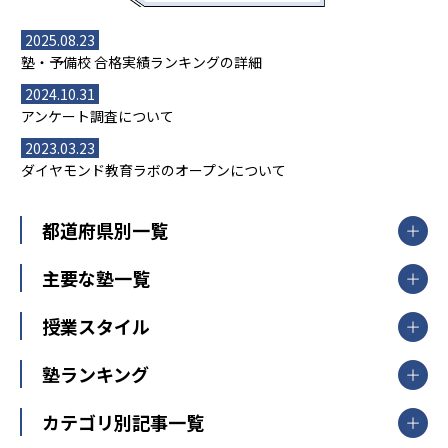
2025.08.23
塾・予備校 合格実績ランキングの詳細
2024.10.31
アンケート調査について
2023.03.23
ダイヤモンド教育ラボのオープンについて
都道府県別一覧
北海道・東北
主要な塾一覧
北海道
青森県
岩手県
宮城県
秋田県
【掲載塾一覧を見る】
授業スタイル
山形県
福島県
臨海セミナー
関東
個別指導
塾ランキング
東京個別指導学院
東京都
神奈川県
埼玉県
千葉県
茨城県
集団授業
個別指導塾TOMAS
栃木県
群馬県
中学受験ランキング
カテゴリ別記事一覧
オンライン指導
明光義塾
大学受験ランキング
北陸
映像授業