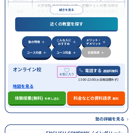
大学受験
医学部受験
授業・定期テスト対策
内申点
続きを見る
目的
対策
学習習慣の定着
総合型選抜(旧AO)対策
推薦入
試対策
学校別特化対策
近くの教室を探す
中高一貫校生に対応
授業の振替可能
不登校生に対
特徴
応
学習にPC・タブレットを利用
オンライン対応
1
科目から受講可能
こんな人に
メリット・
塾の特徴
おすすめ
デメリット
コース内容
コース料金
合格実績
オンライン校
電話する
通話料無料
13:00-22:00(土日祝日問わず)
地図を見る
体験授業(無料)
料金などの資料請求
を申し込む
無料
塾の詳細を見る