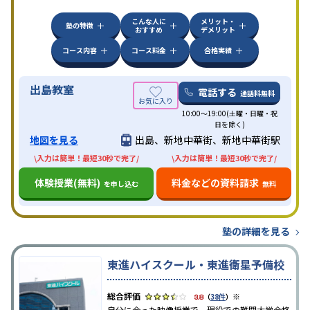
ていることが伺える。
こんな人に
メリット・
塾の特徴
おすすめ
デメリット
コース内容
コース料金
合格実績
出島教室
電話する
通話料無料
10:00～19:00(土曜・日曜・祝
日を除く)
地図を見る
出島、新地中華街、新地中華街駅
\入力は簡単！最短30秒で完了/
\入力は簡単！最短30秒で完了/
体験授業(無料)
料金などの資料請求
を申し込む
無料
塾の詳細を見る
東進ハイスクール・東進衛星予備校
※
3.8
（
38件
）
自分に合った映像授業で、現役での難関大学合格