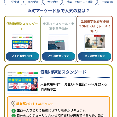
中学受験
高校受験
大学受験
授業・定期テスト対策
学習習慣の
浜町アーケード駅で人気の塾は？
全国進学個別指導塾
個別指導塾スタンダー
東進ハイスクール・東
TOMEIKAI（トーメイ
ド
進衛星予備校
カイ）
近くの教室を探す
近くの教室を探す
近くの教室を探す
個別指導塾スタンダード
入会費用0円で、先生1人が生徒2〜4人を教える
個別指導塾
編集部のおすすめポイント
生徒一人ひとりに最適化された指導カリキュラム
自分のスケジュールに合わせて時間割が選択できるため、部活