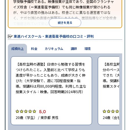
学受験予備校である。映像授業が主体であり、全国のフランチャ
イズ校舎（＝東進衛星予備校）でも同じ映像授業が受けられる
が、やはり直営の強みはある。校舎ごとに異なる運営者ではな
く、ナガセ(株)の直接の管理下にあるため、面談指導などが全校舎
続きを見る
で徹底されていて安心できる。
東進衛星予備校は、運営会社により指導方針や校舎のルールが異
なる。体験授業では、授業のみで判断するのではなく、担当者や
東進ハイスクール・東進衛星予備校の口コミ・評判
校舎雰囲気、校舎での合格実績などを確認すると良いだろう。
成績向上
料金
カリキュラム
講師
環境
【高校生時の通塾】日頃から勉強する習慣を
【高校生時の通
つけられたこと。入塾前と比べて学校よりも
分のペースで進
進度が早かったこともあり、成績が大きく伸
できた（大学受験
びた（大学受験で、週に7回程度授業・指
導。受講料は月8
導。受講料は月80,000円程度。利用した主な
授業スタイル：映
授業スタイル：映像。回答時期2024年5月）
5.0
5
20歳（学生） / 東京都 男性
24歳（会社員<正