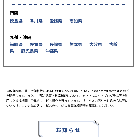
四国
徳島県
香川県
愛媛県
高知県
九州・沖縄
福岡県
佐賀県
長崎県
熊本県
大分県
宮崎
県
鹿児島県
沖縄県
※教育機関、塾・予備校等によるPR情報については、<PR>、<sponsored contents>など
を明示します。また、一部の記事・検索機能において、アフィリエイトプログラム等を利
用した提携機関・企業のサービス紹介を行っています。サービス内容や申し込み方法等に
ついては、リンク先の各サービスのページにある詳細情報を確認してください。
お知らせ