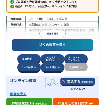
プロ講師と専任講師の両方から授業を受けられる
通塾だけでなく、家庭教師、オンラインにも対応
対象学年
小1 ~ 6
中1 ~ 3
高1 ~ 3
浪人生
授業形式
個別指導(1対1)
オンライン指導
中学受験
高校受験
大学受験
医学部受験
授業・定期
続きを見る
テスト対策
内申点対策
学習習慣の定着
総合型選抜
(旧AO)対策
推薦入試対策
学校別特化対策
国公立大
目的
対策
私大対策
共通テスト対策
英検(英語検定)対策
近くの教室を探す
漢検(漢字検定)対策
数学特化対策
英語・英会話特化
対策
その他科目別特化対策
こんな人に
メリット・
中高一貫校生に対応
授業の振替可能
不登校生に対
塾の特徴
おすすめ
デメリット
特徴
応
オンライン対応
1科目から受講可能
季節講習の
みの受講可
自習室あり
コース内容
コース料金
合格実績
オンライン教室
電話する
通話料無料
10:00~22:00
地図を見る
体験授業(無料)
料金などの資料請求
を申し込む
無料