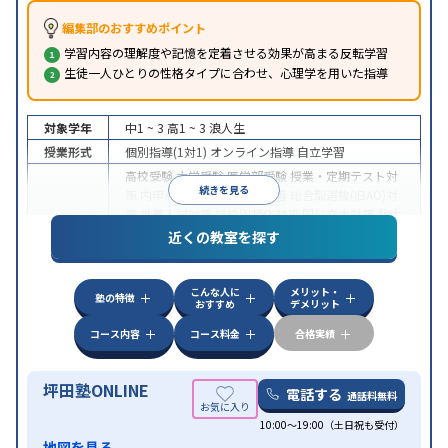
編集部のおすすめポイント
学習内容の理解度や記憶を定着させる効果が高まる反転学習
生徒一人ひとりの性格タイプに合わせ、心理学を用いた指導
対象学年
中1 ~ 3
高1 ~ 3
浪人生
授業形式
個別指導(1対1)
オンライン指導
自立学習
高校受験
大学受験
医学部受験
授業・定期テスト対
続きを見る
策
内申点対策
学習習慣の定着
総合型選抜(旧AO)対
策
推薦入試対策
学校別特化対策
国公立大対策
私大
目的
対策
共通テスト対策
英検(英語検定)対策
漢検(漢字
近くの教室を探す
検定)対策
数学特化対策
英語・英会話特化対策
その
他科目別特化対策
こんな人に
メリット・
中高一貫校生に対応
授業の振替可能
不登校生に対
塾の特徴
おすすめ
デメリット
応
学習にPC・タブレットを利用
オンライン対応
1
特徴
科目から受講可能
季節講習のみの受講可
発達障害
コース内容
コース料金
合格実績
の子どもに対応
坪田塾ONLINE
電話する
通話料無料
10:00～19:00（土日祝も受付）
地図を見る