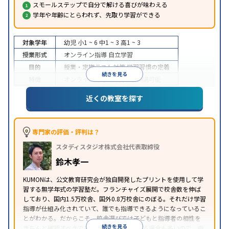
スモールステップで自分で解ける喜びが味わえる
学年や年齢にとらわれず、先取り学習ができる
対象学年
幼児
小1 ~ 6
中1 ~ 3
高1 ~ 3
授業形式
オンライン指導
自立学習
目的
授業・定期テスト対策
学習習慣の定着
続きを見る
特徴
オンライン対応
1科目から受講可能
近くの教室を探す
専門家の評価・評判は？
スタディスタジオ株式会社代表取締役
鈴木孝一
KUMONは、公文教育研究会が独自開発したプリントを使用して学
習する無学年式の学習塾だ。フランチャイズ展開で校舎数を伸ば
しており、国内1.5万校舎、国外0.8万校舎にのぼる。それだけ学習
指導が仕組み化されていて、誰でも指導できるようになっているこ
とがわかる。だからこそ、校舎選びでは子どもと指導者の相性を
続きを見る
きちんと確認すべきである。近所に2校舎ある場合も多いので、両