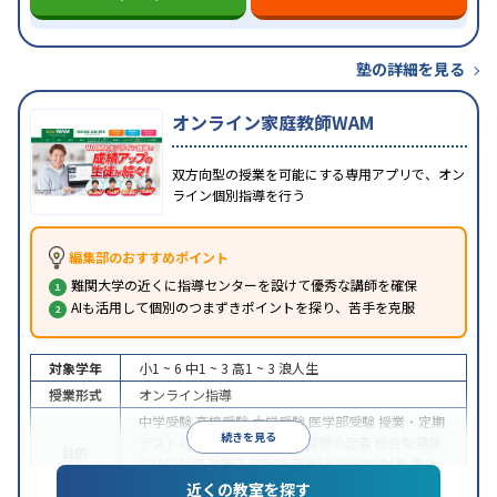
塾の詳細を見る
オンライン家庭教師WAM
双方向型の授業を可能にする専用アプリで、オン
ライン個別指導を行う
編集部のおすすめポイント
難関大学の近くに指導センターを設けて優秀な講師を確保
AIも活用して個別のつまずきポイントを探り、苦手を克服
対象学年
小1 ~ 6
中1 ~ 3
高1 ~ 3
浪人生
授業形式
オンライン指導
中学受験
高校受験
大学受験
医学部受験
授業・定期
続きを見る
テスト対策
内申点対策
学習習慣の定着
総合型選抜
目的
(旧AO)対策
推薦入試対策
英検(英語検定)対策
漢検
(漢字検定)対策
近くの教室を探す