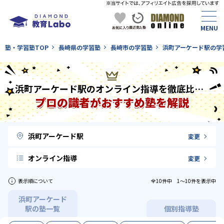
塾・学習塾TOP
長崎県の学習塾
長崎市の学習塾
浜町アーケード駅の学
浜町アーケード駅のオンライン指導を徹底比較！
プロの識者がおすすめ塾を解説
浜町アーケード駅
変更
オンライン指導
変更
表示順について
全10件中 1〜10件を表示中
浜町アーケード
駅の塾一覧
個別指導塾