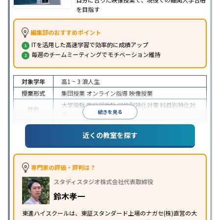
を目指す
編集部のおすすめポイント
ITを活用した高速学習で効率的に成績アップ
毎週のチームミーティングでモチベーション維持
対象学年
高1 ~ 3
浪人生
授業形式
集団授業
オンライン指導
映像授業
大学受験
医学部受験
学校別特化対策
科目別特化対
目的
続きを見る
策
特待生・奨学金制度あり
授業の振替可能
学習に
近くの教室を探す
特徴
PC・タブレットを利用
1科目から受講可能
季節講
習のみの受講可
※2024年6月調査。
大学受験塾・予備校のアンケート調査方法
を参照
専門家の評価・評判は？
スタディスタジオ株式会社代表取締役
鈴木孝一
東進ハイスクールは、東証スタンダード上場のナガセ(株)直営の大