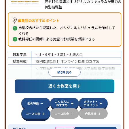
完全1対1指導とオリジナルカリキュラムが魅力の
個別指導塾
編集部のおすすめポイント
志望校合格から逆算した、オリジナルカリキュラムを作成して
くれる
教科専任の講師による完全1対1授業を受講できる
対象学年
小1 ~ 6
中1 ~ 3
高1 ~ 3
浪人生
授業形式
個別指導(1対1)
オンライン指導
自立学習
小学校受験
中学受験
高校受験
大学受験
医学部受験
続きを見る
授業・定期テスト対策
内申点対策
学習習慣の定着
総合型選抜(旧AO)対策
推薦入試対策
学校別特化対
目的
策
国公立大対策
私大対策
共通テスト対策
英検(英
近くの教室を探す
語検定)対策
漢検(漢字検定)対策
数学特化対策
英
語・英会話特化対策
その他科目別特化対策
こんな人に
メリット・
中高一貫校生に対応
授業の振替可能
学習にPC・タ
塾の特徴
おすすめ
デメリット
ブレットを利用
オンライン対応
1科目から受講可能
特徴
季節講習のみの受講可
発達障害の子どもに対応
自
コース内容
コース料金
合格実績
習室あり