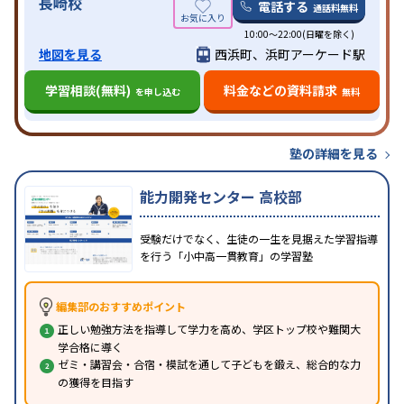
長崎校
電話する
通話料無料
10:00～22:00(日曜を除く)
地図を見る
西浜町、浜町アーケード駅
学習相談(無料)
料金などの資料請求
を申し込む
無料
塾の詳細を見る
能力開発センター 高校部
受験だけでなく、生徒の一生を見据えた学習指導
を行う「小中高一貫教育」の学習塾
編集部のおすすめポイント
正しい勉強方法を指導して学力を高め、学区トップ校や難関大
学合格に導く
ゼミ・講習会・合宿・模試を通して子どもを鍛え、総合的な力
の獲得を目指す