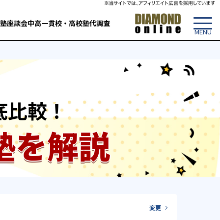
塾
座談会
中高一貫校・高校
塾代調査
底比較！
塾を解説
変更