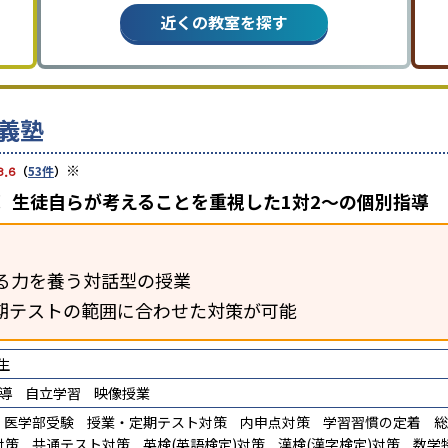
近くの教室を探す
義塾
※
3.6
（
53件
）
 生徒自らが考えることを重視した1対2〜の個別指導
る力を養う対話型の授業
期テストの範囲に合わせた対策が可能
生
導
自立学習
映像授業
医学部受験
授業・定期テスト対策
内申点対策
学習習慣の定着
総
対策
共通テスト対策
英検(英語検定)対策
漢検(漢字検定)対策
数学