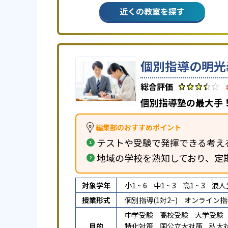
近くの教室を探す
個別指導の明光
個別指導塾の最大手！
編集部のおすすめポイント
テストや受験で発揮できる考え
地域の学校を熟知しており、定
対象学年
小1 ~ 6
中1 ~ 3
高1 ~ 3
浪人
授業形式
個別指導(1対2~)
オンライン指
中学受験
高校受験
大学受験
目的
特化対策
国公立大対策
私大