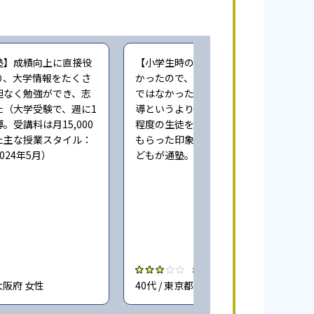
塾】成績向上に直接役
【小学生時の通塾】本人にやる気が無
り、大学情報をたくさ
かったので、成績向上するという感じ
担なく勉強ができ、志
ではなかった。また指導自体も個人指
た（大学受験で、週に1
導というより、一人の先生が一度に3人
。受講料は月15,000
程度の生徒をみており、きちんとみて
た主な授業スタイル：
もらった印象ではない（小学6年時に子
024年5月）
どもが通塾。回答時期:2023年3月）
3.0
大阪府 女性
40代 / 東京都 女性