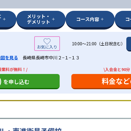
に
メリット・
コース内容
コ
デメリット
10:00〜21:00（土日祝含む）
地図を見る
長崎県長崎市中川２−１−１３
授業料が無料！/
\入会金と90
)
料金など
を申し込む
ル・東進衛星予備校