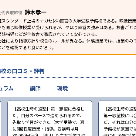
鈴木孝一
社代表取締役
証スタンダード上場のナガセ(株)直営の大学受験予備校である。映像授
でも同じ映像授業が受けられるが、やはり直営の強みはある。校舎ごとに
面談指導などが全校舎で徹底されていて安心できる。
会社により指導方針や校舎のルールが異なる。体験授業では、授業のみ
などを確認すると良いだろう。
備校の口コミ・評判
ュラム
講師
環境
【高校生時の通塾】第一志望に合格し
【高校生時の通
た。自分のペースで進められるので、
第一志望校には
先取り学習ができた（大学受験で、週
だ、それは自分
に6回程度授業・指導。受講料は月
予備校が原因で
80,000円程度。利用した主な授業スタ
週に4回程度授