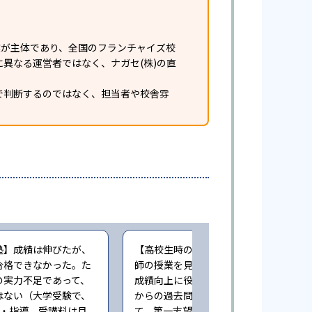
業が主体であり、全国のフランチャイズ校
異なる運営者ではなく、ナガセ(株)の直
で判断するのではなく、担当者や校舎雰
塾】成績は伸びたが、
【高校生時の通塾】映像授業で一流講
合格できなかった。た
師の授業を見続けることができた点は
の実力不足であって、
成績向上に役立った。また、早い時期
はない（大学受験で、
からの過去問演習による指導も相まっ
業・指導。受講料は月
て、第一志望に合格することができた