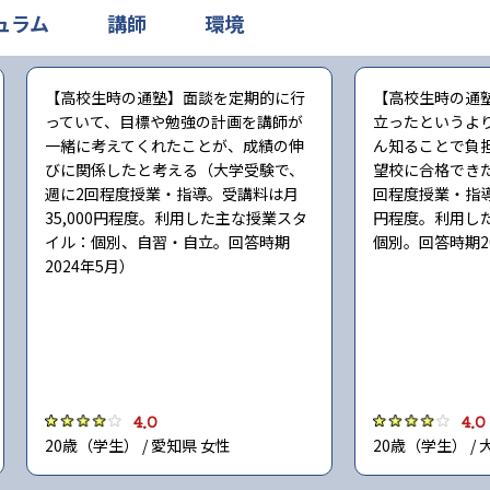
ュラム
講師
環境
【高校生時の通塾】面談を定期的に行
【高校生時の通
っていて、目標や勉強の計画を講師が
立ったというよ
一緒に考えてくれたことが、成績の伸
ん知ることで負
びに関係したと考える（大学受験で、
望校に合格でき
週に2回程度授業・指導。受講料は月
回程度授業・指導
35,000円程度。利用した主な授業スタ
円程度。利用し
イル：個別、自習・自立。回答時期
個別。回答時期2
2024年5月）
4.0
4.0
20歳（学生） / 愛知県 女性
20歳（学生） / 