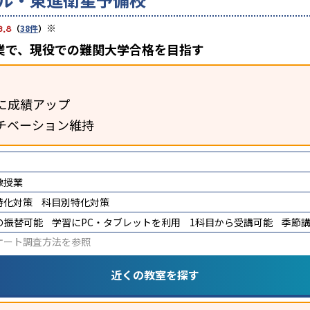
※
3.8
（
38件
）
業で、現役での難関大学合格を目指す
に成績アップ
チベーション維持
像授業
特化対策
科目別特化対策
の振替可能
学習にPC・タブレットを利用
1科目から受講可能
季節
ケート調査方法
を参照
近くの教室を探す