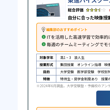
自分に合った映像授
編集部のおすすめポイント
ITを活用した高速学習で効率的
毎週のチームミーティングでモ
対象学年
高1 ~ 3
浪人生
授業形式
集団授業
オンライン指導
映
目的
大学受験
医学部受験
学校別
特徴
特待生・奨学金制度あり
授業
※2024年6月調査。
大学受験塾・予備校のアン