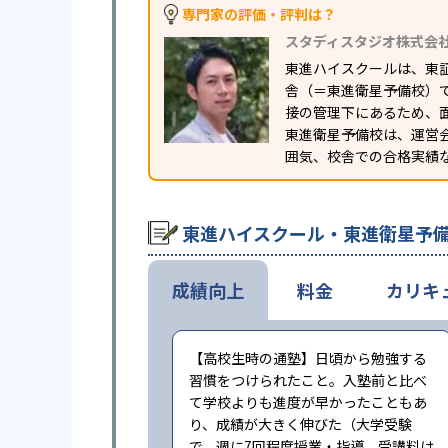
専門家の評価・評判は？
スタディスタジオ株式会
東進ハイスクールは、東
舎（＝東進衛星予備校）
接の管理下にあるため、
東進衛星予備校は、運営
囲気、校舎での合格実績
東進ハイスクール・東進衛星予
成績向上
料金
カリキ
【高校生時の通塾】日頃から勉強する
習慣をつけられたこと。入塾前と比べ
て学校よりも進度が早かったこともあ
り、成績が大きく伸びた（大学受験
で、週に7回程度授業・指導。受講料は