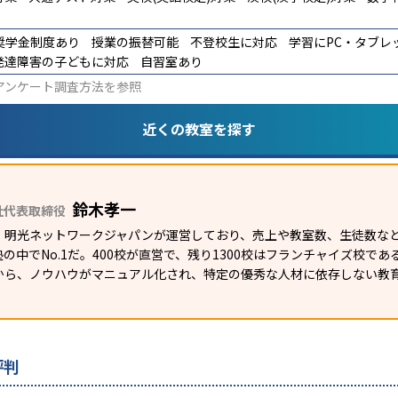
奨学金制度あり
授業の振替可能
不登校生に対応
学習にPC・タブレ
発達障害の子どもに対応
自習室あり
アンケート調査方法
を参照
近くの教室を探す
鈴木孝一
社代表取締役
）明光ネットワークジャパンが運営しており、売上や教室数、生徒数など
の中でNo.1だ。400校が直営で、残り1300校はフランチャイズ校で
から、ノウハウがマニュアル化され、特定の優秀な人材に依存しない教
評判