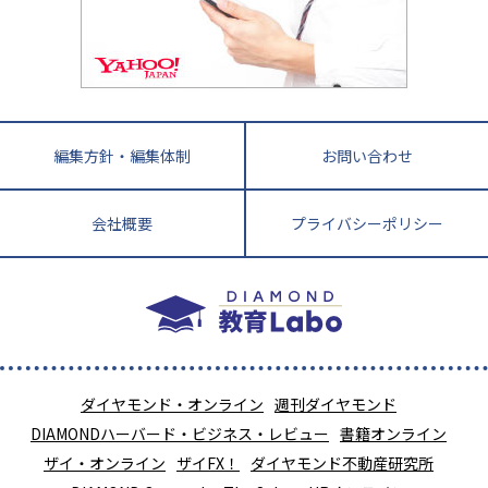
教育ニュース最前線
九州・沖縄
教育ジャーナリストが徹底解説！ 大学受験の羅
福岡県
佐賀県
長崎県
熊本県
大分県
針盤
宮崎県
鹿児島県
沖縄県
編集方針・編集体制
お問い合わせ
会社概要
プライバシーポリシー
ダイヤモンド・オンライン
週刊ダイヤモンド
DIAMONDハーバード・ビジネス・レビュー
書籍オンライン
ザイ・オンライン
ザイFX！
ダイヤモンド不動産研究所