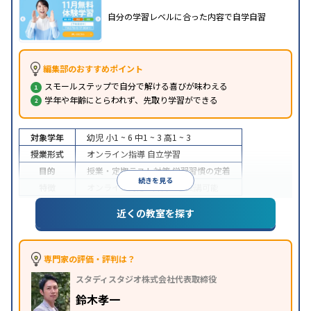
自分の学習レベルに合った内容で自学自習
編集部のおすすめポイント
スモールステップで自分で解ける喜びが味わえる
学年や年齢にとらわれず、先取り学習ができる
対象学年
幼児
小1 ~ 6
中1 ~ 3
高1 ~ 3
授業形式
オンライン指導
自立学習
目的
授業・定期テスト対策
学習習慣の定着
続きを見る
特徴
オンライン対応
1科目から受講可能
近くの教室を探す
専門家の評価・評判は？
スタディスタジオ株式会社代表取締役
鈴木孝一