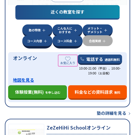
ト対策
英検(英語検定)対策
英語・英会話特化対策
近くの教室を探す
中高一貫校生に対応
授業の振替可能
不登校生に対
特徴
応
学習にPC・タブレットを利用
オンライン対応
1
科目から受講可能
こんな人に
メリット・
塾の特徴
おすすめ
デメリット
コース内容
コース料金
合格実績
オンライン
電話する
通話料無料
10:00-21:00（平日）、10:00-
19:00（土日祝）
地図を見る
体験授業(無料)
料金などの資料請求
を申し込む
無料
塾の詳細を見る
ZeZeHiHi Schoolオンライン