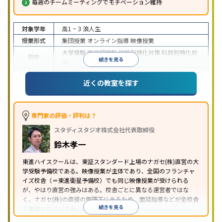
毎週のチームミーティングでモチベーション維持
対象学年
高1 ~ 3
浪人生
授業形式
集団授業
オンライン指導
映像授業
大学受験
医学部受験
学校別特化対策
科目別特化対
目的
続きを見る
策
特待生・奨学金制度あり
授業の振替可能
学習に
近くの教室を探す
特徴
PC・タブレットを利用
1科目から受講可能
季節講
習のみの受講可
※2024年6月調査。
大学受験塾・予備校のアンケート調査方法
を参照
専門家の評価・評判は？
スタディスタジオ株式会社代表取締役
鈴木孝一
東進ハイスクールは、東証スタンダード上場のナガセ(株)直営の大
学受験予備校である。映像授業が主体であり、全国のフランチャ
イズ校舎（＝東進衛星予備校）でも同じ映像授業が受けられる
が、やはり直営の強みはある。校舎ごとに異なる運営者ではな
く、ナガセ(株)の直接の管理下にあるため、面談指導などが全校舎
続きを見る
で徹底されていて安心できる。
東進衛星予備校は、運営会社により指導方針や校舎のルールが異