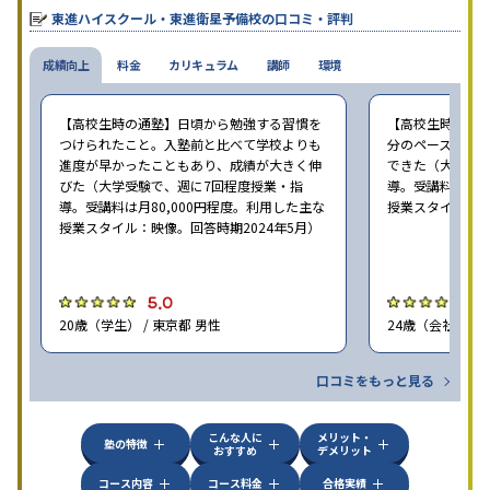
なる。体験授業では、授業のみで判断するのではなく、担当者や
東進ハイスクール・東進衛星予備校の口コミ・評判
校舎雰囲気、校舎での合格実績などを確認すると良いだろう。
成績向上
料金
カリキュラム
講師
環境
【高校生時の通塾】日頃から勉強する習慣を
【高校生時の通
つけられたこと。入塾前と比べて学校よりも
分のペースで進
進度が早かったこともあり、成績が大きく伸
できた（大学受験
びた（大学受験で、週に7回程度授業・指
導。受講料は月8
導。受講料は月80,000円程度。利用した主な
授業スタイル：映
授業スタイル：映像。回答時期2024年5月）
5.0
5
20歳（学生） / 東京都 男性
24歳（会社員<正
口コミをもっと見る
こんな人に
メリット・
塾の特徴
おすすめ
デメリット
コース内容
コース料金
合格実績