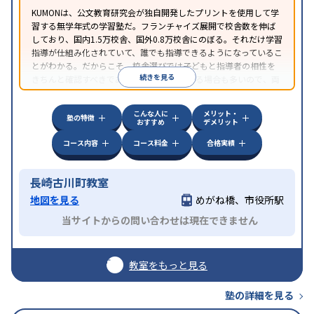
KUMONは、公文教育研究会が独自開発したプリントを使用して学
習する無学年式の学習塾だ。フランチャイズ展開で校舎数を伸ば
しており、国内1.5万校舎、国外0.8万校舎にのぼる。それだけ学習
指導が仕組み化されていて、誰でも指導できるようになっているこ
とがわかる。だからこそ、校舎選びでは子どもと指導者の相性を
続きを見る
きちんと確認すべきである。近所に2校舎ある場合も多いので、両
方見学してみることをオススメする。
こんな人に
メリット・
塾の特徴
おすすめ
デメリット
コース内容
コース料金
合格実績
長崎古川町教室
地図を見る
めがね橋、市役所駅
当サイトからの問い合わせは現在できません
教室をもっと見る
塾の詳細を見る