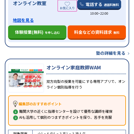
オンライン教室
電話する
通話料無料
10:00~22:00
地図を見る
体験授業(無料)
料金などの資料請求
を申し込む
無料
塾の詳細を見る
オンライン家庭教師WAM
双方向型の授業を可能にする専用アプリで、オン
ライン個別指導を行う
編集部のおすすめポイント
難関大学の近くに指導センターを設けて優秀な講師を確保
AIも活用して個別のつまずきポイントを探り、苦手を克服
対象学年
小1 ~ 6
中1 ~ 3
高1 ~ 3
浪人生