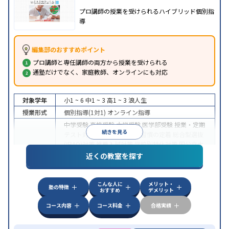
プロ講師の授業を受けられるハイブリッド個別指
導
編集部のおすすめポイント
プロ講師と専任講師の両方から授業を受けられる
通塾だけでなく、家庭教師、オンラインにも対応
対象学年
小1 ~ 6
中1 ~ 3
高1 ~ 3
浪人生
授業形式
個別指導(1対1)
オンライン指導
中学受験
高校受験
大学受験
医学部受験
授業・定期
続きを見る
テスト対策
内申点対策
学習習慣の定着
総合型選抜
(旧AO)対策
推薦入試対策
学校別特化対策
国公立大
目的
対策
私大対策
共通テスト対策
英検(英語検定)対策
近くの教室を探す
漢検(漢字検定)対策
数学特化対策
英語・英会話特化
対策
その他科目別特化対策
こんな人に
メリット・
中高一貫校生に対応
授業の振替可能
不登校生に対
塾の特徴
おすすめ
デメリット
特徴
応
オンライン対応
1科目から受講可能
季節講習の
みの受講可
自習室あり
コース内容
コース料金
合格実績