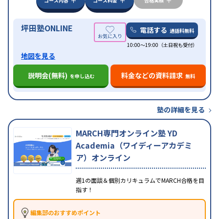
コース内容
コース料金
合格実績
の子どもに対応
坪田塾ONLINE
電話する
通話料無料
10:00～19:00（土日祝も受付）
地図を見る
説明会(無料)
料金などの資料請求
を申し込む
無料
塾の詳細を見る
MARCH専門オンライン塾 YD
Academia（ワイディーアカデミ
ア）オンライン
週1の面談＆個別カリキュラムでMARCH合格を目
指す！
編集部のおすすめポイント