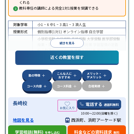
くれる
教科専任の講師による完全1対1授業を受講できる
対象学年
小1 ~ 6
中1 ~ 3
高1 ~ 3
浪人生
授業形式
個別指導(1対1)
オンライン指導
自立学習
小学校受験
中学受験
高校受験
大学受験
医学部受験
続きを見る
授業・定期テスト対策
内申点対策
学習習慣の定着
総合型選抜(旧AO)対策
推薦入試対策
学校別特化対
目的
策
国公立大対策
私大対策
共通テスト対策
英検(英
近くの教室を探す
語検定)対策
漢検(漢字検定)対策
数学特化対策
英
語・英会話特化対策
その他科目別特化対策
こんな人に
メリット・
中高一貫校生に対応
授業の振替可能
学習にPC・タ
塾の特徴
おすすめ
デメリット
ブレットを利用
オンライン対応
1科目から受講可能
特徴
季節講習のみの受講可
発達障害の子どもに対応
自
コース内容
コース料金
合格実績
習室あり
長崎校
電話する
通話料無料
10:00～22:00(日曜を除く)
地図を見る
西浜町、浜町アーケード駅
学習相談(無料)
料金などの資料請求
を申し込む
無料