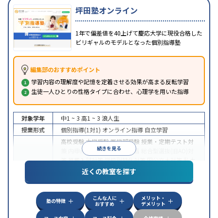
坪田塾オンライン
1年で偏差値を40上げて慶応大学に現役合格した
ビリギャルのモデルとなった個別指導塾
編集部のおすすめポイント
学習内容の理解度や記憶を定着させる効果が高まる反転学習
生徒一人ひとりの性格タイプに合わせ、心理学を用いた指導
対象学年
中1 ~ 3
高1 ~ 3
浪人生
授業形式
個別指導(1対1)
オンライン指導
自立学習
高校受験
大学受験
医学部受験
授業・定期テスト対
続きを見る
策
内申点対策
学習習慣の定着
総合型選抜(旧AO)対
策
推薦入試対策
学校別特化対策
国公立大対策
私大
目的
対策
共通テスト対策
英検(英語検定)対策
漢検(漢字
近くの教室を探す
検定)対策
数学特化対策
英語・英会話特化対策
その
他科目別特化対策
こんな人に
メリット・
中高一貫校生に対応
授業の振替可能
不登校生に対
塾の特徴
おすすめ
デメリット
応
学習にPC・タブレットを利用
オンライン対応
1
特徴
科目から受講可能
季節講習のみの受講可
発達障害