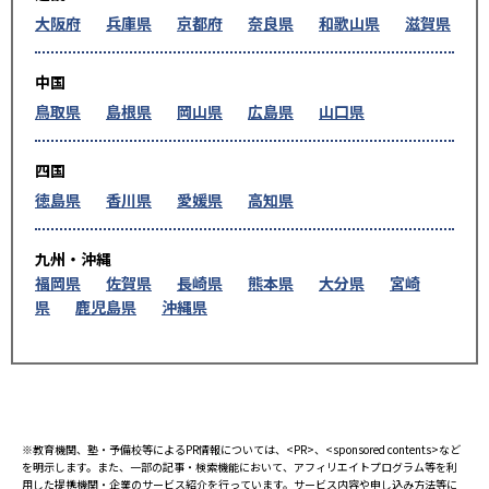
大阪府
兵庫県
京都府
奈良県
和歌山県
滋賀県
中国
鳥取県
島根県
岡山県
広島県
山口県
四国
徳島県
香川県
愛媛県
高知県
九州・沖縄
福岡県
佐賀県
長崎県
熊本県
大分県
宮崎
県
鹿児島県
沖縄県
※教育機関、塾・予備校等によるPR情報については、<PR>、<sponsored contents>など
を明示します。また、一部の記事・検索機能において、アフィリエイトプログラム等を利
用した提携機関・企業のサービス紹介を行っています。サービス内容や申し込み方法等に