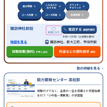
みの受講可
自習室あり
こんな人に
メリット・
塾の特徴
おすすめ
デメリット
コース内容
コース料金
合格実績
諏訪神社前校
電話する
通話料無料
9:00～23:00（土日祝も受付）
地図を見る
諏訪神社、新大工町、市役所駅
体験授業(無料)
料金などの資料請求
を申し込む
無料
塾の詳細を見る
能力開発センター 高校部
受験だけでなく、生徒の一生を見据えた学習指導
を行う「小中高一貫教育」の学習塾