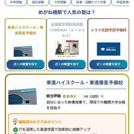
中学受験
高校受験
大学受験
授業・定期テスト対策
学習習慣の
めがね橋駅で人気の塾は？
全国進学個別指導塾
東進ハイスクール・東
TOMEIKAI（トーメイ
トライ式医学部予備校
進衛星予備校
カイ）
近くの教室を探す
近くの教室を探す
近くの教室を探す
東進ハイスクール・東進衛星予備校
※
3.8
（
38件
）
自分に合った映像授業で、現役での難関大学合格
を目指す
編集部のおすすめポイント
ITを活用した高速学習で効率的に成績アップ