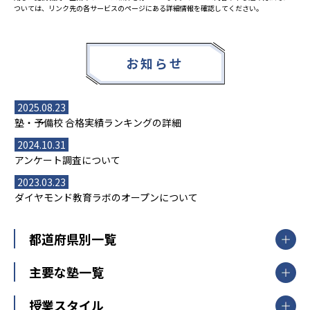
ついては、リンク先の各サービスのページにある詳細情報を確認してください。
お知らせ
2025.08.23
塾・予備校 合格実績ランキングの詳細
2024.10.31
アンケート調査について
2023.03.23
ダイヤモンド教育ラボのオープンについて
都道府県別一覧
北海道・東北
主要な塾一覧
北海道
青森県
岩手県
宮城県
秋田県
【掲載塾一覧を見る】
授業スタイル
山形県
福島県