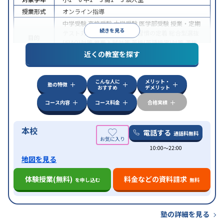
授業形式
オンライン指導
中学受験
高校受験
大学受験
医学部受験
授業・定期
続きを見る
テスト対策
内申点対策
学習習慣の定着
総合型選抜
目的
(旧AO)対策
推薦入試対策
英検(英語検定)対策
漢検
(漢字検定)対策
近くの教室を探す
中高一貫校生に対応
成績保証制度あり
授業の振替
特徴
可能
不登校生に対応
学習にPC・タブレットを利用
こんな人に
メリット・
オンライン対応
1科目から受講可能
塾の特徴
おすすめ
デメリット
コース内容
コース料金
合格実績
本校
電話する
通話料無料
10:00〜22:00
地図を見る
体験授業(無料)
料金などの資料請求
を申し込む
無料
塾の詳細を見る