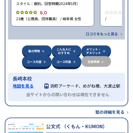
スタイル：個別。回答時期2024年5月）
5.0
0
23歳（公務員、団体職員） / 岐阜県 女性
/
口コミをもっと見る
こんな人に
メリット・
塾の特徴
おすすめ
デメリット
コース内容
コース料金
合格実績
長崎本校
地図を見る
浜町アーケード、めがね橋、大波止駅
当サイトからの問い合わせは現在できません
塾の詳細を見る
公文式 （くもん・KUMON）