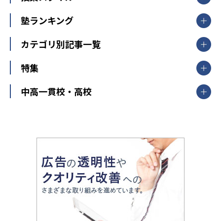
臨海セミナー
関東
個別指導
塾ランキング
東京個別指導学院
東京都
神奈川県
埼玉県
千葉県
茨城県
集団授業
個別指導塾TOMAS
栃木県
群馬県
中学受験ランキング
カテゴリ別記事一覧
オンライン指導
明光義塾
大学受験ランキング
北陸
映像授業
ナビ個別指導学院
中学受験
特集
新潟県
富山県
石川県
福井県
個別教室のトライ
高校受験
東進ハイスクール
中部
開成番長直伝！子どもの受験を成功させる方法
中高一貫校・高校
大学受験
武田塾
愛知県
静岡県
岐阜県
三重県
長野県
令和時代の失敗しない塾選び
資格取得・学び直し
山梨県
2020年代の教育
中学入試最前線
教育費・塾代
中学受験最前線
近畿
てら先生の教育業界基本メソッド
座談会
大学入試改革
大阪府
運動と遊びを考える
兵庫県
京都府
奈良県
和歌山県
教育全般
親子で極める家庭学習
滋賀県
令和の大学受験は情報戦！
大学受験塾の選び方
ママテクエグザム
情報Ⅰ、数学が苦手な人注目！最短距離の学力
中学受験に熱心な市区町村ランキング
中国
進化する中高一貫校・高校
アップ法
小学校受験
鳥取県
島根県
岡山県
広島県
山口県
悩み多き「大学受験」相談室
家庭教師
四国
英語・英会話・英検対策
徳島県
香川県
愛媛県
高知県
小学校教師が解説！中学受験のリアル