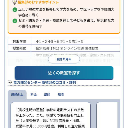
編集部のおすすめポイント
正しい勉強方法を指導して学力を高め、学区トップ校や難関大
学合格に導く
ゼミ・講習会・合宿・模試を通して子どもを鍛え、総合的な力
の獲得を目指す
対象学年
小1 ~ 2
小5 ~ 6
中1 ~ 3
高1 ~ 3
授業形式
個別指導(1対1)
オンライン指導
映像授業
中学受験
高校受験
大学受験
授業・定期テスト対策
続きを見る
目的
学習習慣の定着
学校別特化対策
各種検定対策
科目
別特化対策
近くの教室を探す
授業の振替可能
学習にPC・タブレットを利用
オン
特徴
ライン対応
1科目から受講可能
能力開発センター 高校部の口コミ・評判
※2024年6月調査。
大学受験塾・予備校のアンケート調査方法
を参照
成績向上
料金
講師
環境
【高校生時の通塾】学校の定期テストの点数
が上がった。また、模試での偏差値も向上し
た（大学受験で、週に3回程度授業・指導。
受講料は月55,000円程度。利用した主な授業