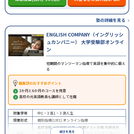
塾の詳細を見る
ENGLISH COMPANY（イングリッシ
ュカンパニー） 大学受験部オンライ
ン
短期間のマンツーマン指導で英語を集中的に鍛え
る
編集部のおすすめポイント
3か月と6か月のコースを用意
高校の元英語教員も講師として在籍
対象学年
中1 ~ 3
高1 ~ 3
浪人生
授業形式
個別指導(1対1)
オンライン指導
高校受験
大学受験
授業・定期テスト対策
内申点対
続きを見る
目的
策
学習習慣の定着
国公立大対策
私大対策
共通テス