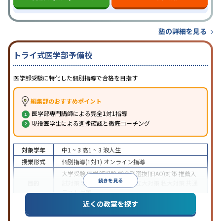
塾の詳細を見る
トライ式医学部予備校
医学部受験に特化した個別指導で合格を目指す
編集部のおすすめポイント
医学部専門講師による完全1対1指導
現役医学生による進捗確認と徹底コーチング
対象学年
中1 ~ 3
高1 ~ 3
浪人生
授業形式
個別指導(1対1)
オンライン指導
大学受験
医学部受験
総合型選抜(旧AO)対策
推薦入
続きを見る
目的
試対策
学校別特化対策
国公立大対策
私大対策
共通
テスト対策
近くの教室を探す
中高一貫校生に対応
授業の振替可能
不登校生に対
特徴
応
オンライン対応
1科目から受講可能
季節講習の