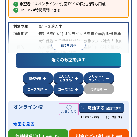
希望者にはオンラインor対面で1:1の個別指導も用意
LINEで24時間質問できる
対象学年
高1 ~ 3
浪人生
授業形式
個別指導(1対1)
オンライン指導
自立学習
映像授業
大学受験
医学部受験
授業・定期テスト対策
内申点
続きを見る
目的
対策
学習習慣の定着
総合型選抜(旧AO)対策
推薦入
試対策
学校別特化対策
近くの教室を探す
中高一貫校生に対応
授業の振替可能
不登校生に対
特徴
応
学習にPC・タブレットを利用
オンライン対応
1
科目から受講可能
こんな人に
メリット・
塾の特徴
おすすめ
デメリット
コース内容
コース料金
合格実績
オンライン校
電話する
通話料無料
13:00-22:00(土日祝日問わず)
地図を見る
体験授業(無料)
料金などの資料請求
を申し込む
無料